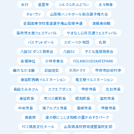
水行
星雲寺
シルクふれんどりぃ
太々神楽
チョ・ウリ
山梨県ハンドボール総合選手権大会
全国高等学校柔道選手権山梨県予選
清楓美術館
笛吹市太鼓フェスティバル
やまなし公共交通フェスティバル
バスケットボール
スポーツ少年団
丸政
八田SCダンス発表会
八田SC
子ども落語発表会
金櫻神社
少林寺拳法
FOLKWOODSKATEPARK
織のなかま展
武田信玄
大河ドラマ
甲府市旧鈴村亭
身延町西嶋イルミネーション
竜王駅イルミネーション
長田ろみおさん
スクエアダンス
甲府市長
北杜市長
身延町長
市川三郷町長
昭和町長
笛吹市長
中央市長
南アルプス市長
韮崎市長
甲斐市長
美創祭
道の駅にしじま和紙の里かみすきパーク
YCC県民文化ホール
山梨県高校野球連盟笛吹支部