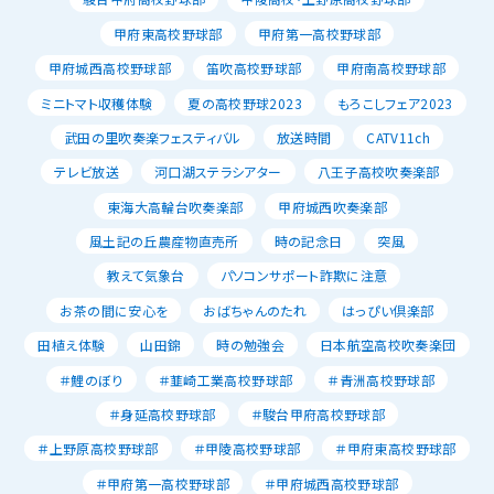
甲府東高校野球部
甲府第一高校野球部
甲府城西高校野球部
笛吹高校野球部
甲府南高校野球部
ミニトマト収穫体験
夏の高校野球2023
もろこしフェア2023
武田の里吹奏楽フェスティバル
放送時間
CATV11ch
テレビ放送
河口湖ステラシアター
八王子高校吹奏楽部
東海大高輪台吹奏楽部
甲府城西吹奏楽部
風土記の丘農産物直売所
時の記念日
突風
教えて気象台
パソコンサポート詐欺に注意
お茶の間に安心を
おばちゃんのたれ
はっぴい倶楽部
田植え体験
山田錦
時の勉強会
日本航空高校吹奏楽団
＃鯉のぼり
＃韮崎工業高校野球部
＃青洲高校野球部
＃身延高校野球部
＃駿台甲府高校野球部
＃上野原高校野球部
＃甲陵高校野球部
＃甲府東高校野球部
＃甲府第一高校野球部
＃甲府城西高校野球部