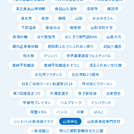
湯之奥金山博物館
身延山久遠寺
須坂市
諏訪市
清水市
長野
静岡
山梨
おみゆきさん
下部温泉
身延ゆば
樹徳祭
山梨学院大学
虎頭の舞
台ケ原宿市
おにぎり専門店RAN
山県大弐
薮内正幸美術館
昭和町ふるさとふれあい祭り
武田八幡宮
和太鼓
マリンバ
世界農業遺産フェスティバル
韮崎平和観音
韮崎平和観音おそうじ
須玉ふれあい文化館
北杜市フラダンス
北杜市制２０周年
日本ご当地ラーメン総選挙2024
甲州地どりラーメン
第７回建設まつり
中澤陸選手
男子新体操
古家啓史
甲斐市ブレイキン
ヘルプマーク
インバウンド
現璽メタル
ハンコ
印章
はんこ
シンドバット新体操クラブ
山県神社
山梨県美容専門学校
一条信龍公
市川三郷町歌舞伎文化公園