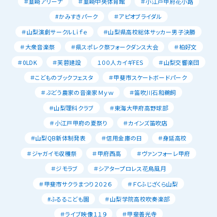
＃韮崎アリーナ
＃韮崎中央体育館
＃小江戸甲府花小路
#かみすきパーク
＃アピオブライダル
＃山梨演劇サークルLｉｆｅ
＃山梨県高校総体サッカー男子決勝
＃大衆音楽祭
＃県スポレク祭フォークダンス大会
＃柏好文
＃0LDK
＃芙蓉建設
１００人カイギFES
＃山梨交響楽団
＃こどものブックフェスタ
＃甲斐市スケートボードパーク
＃ぶどう農家の音楽家Ｍｙｗ
＃笛吹川石和鵜飼
＃山梨理科クラブ
＃東海大甲府高野球部
＃小江戸甲府の夏祭り
＃カインズ笛吹店
＃山梨QB新体制発表
＃信用金庫の日
＃身延高校
＃ジャガイモ収穫祭
＃甲府西高
＃ヴァンフォーレ甲府
＃ジモラブ
＃シアタープロレス花鳥風月
＃甲斐市サクラまつり２０２６
＃ＦＣふじざくら山梨
#ふるるこども園
＃山梨学院高校吹奏楽部
＃ライブ映像１１９
＃甲斐善光寺