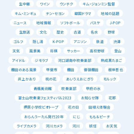
生中継
ワイン
ウンチク
キム・ジョンミン監督
キム・ミンギュ
チン・セヨン
韓国ドラマ
地域の話題
ニュース
地域情報
ソフトボール
バスケ
J-POP
生放送
文化
歴史
古道
名水
野球
ゴルフ
隠し湯
K-POP
アニソン
鉄道
渋滞
天気
風景美
将棋
サッカー
高校野球
登山
アイドル
ジモラブ
河口湖南中吹奏楽部
熟成黒たまご
棚田のある風景
甲斐市
棚田
御領棚田
根岸哲也
井上かおり
桃の花
あいうえおにぎり
モルック
青楓美術館
吹奏楽部
甲府の水
富士山吹奏楽フェスティバル2023
お知らせ隊
花耶
押原小学校ビオトープ
花の日
田植え体験会
おらんうーたん発行20年
にじ
もも＆ピーチ
ライブカメラ
河川カメラ
河川
妖怪
お天気