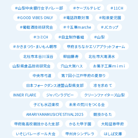
＃山梨中央銀行女子バレー部
＃ケーブルテレビ
＃11CH
＃GOOD VIBES ONLY
＃電話詐欺対策
＃和泉愛児園
＃葡萄酒技術研究会
＃十五華marche
＃JCカップ
＃コミCH
＃自主制作番組
＃山梨
＃かきまつり・まいもん朝市
甲府まちなかエリアプラットフォーム
北杜市本谷川渓谷
柳田藤寿
北杜市大滝湧水
山梨県食品技術研究会
穴山大賀ハス
お菓子工房ｍｉｍｉ
中央市弓道
第７回小江戸甲府の夏祭り
日本フォークダンス連盟山梨県支部
凉を求めて
INNER FLARE
ジャパンラグビー
クリーンファイターズ山梨
子ども水辺楽校
未来の荒川をつくる会
AMARIYAMAMUSICFESTIVAL2025
競技かるた
甲府南高校競技かるた支部
かるた甲子園
大和証券甲府
いそじバレーボール大会
甲州弁シンデレラ
はしば文庫