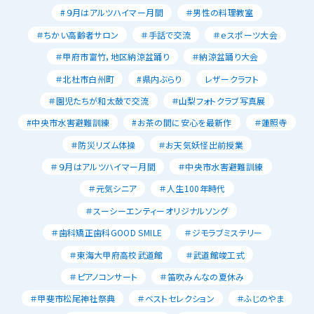
#９月はアルツハイマー月間
＃男性の料理教室
＃ちかい高齢者サロン
＃手話で交流
＃ｅスポーツ大会
＃甲府市富竹，地区納涼盆踊り
＃納涼盆踊り大会
＃北杜市白州町
#県内ぶらり
レザークラフト
＃園児たちが和太鼓で交流
＃山梨フォトクラブ写真展
#中央市水害避難訓練
#お茶の間に安心を最新作
＃蓮照寺
＃防災リズム体操
＃お天気妖怪出前授業
＃９月はアルツハイマー月間
＃中央市水害避難訓練
＃元気シニア
＃人生100年時代
＃スーシーエンティーオリジナルソング
＃歯科矯正歯科GOOD SMILE
＃ジモラブミステリー
＃東海大甲府高校武道館
＃武道館竣工式
＃ピアノコンサート
＃笛吹みんなの夏休み
＃甲斐市松尾神社祭典
＃ベストセレクション
＃ふじのやま