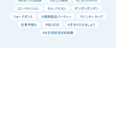
#防災リズム体操
ふるさと納税
#となりのトトロ
ユン・ドゥジュン
キム・ジヒョン
ポンダンポンダン
フォークダンス
大規模婚活パーティー
ウインターカップ
気象予報士
#BELIEVE
#手をたたきましょう
#お天気妖怪出前授業