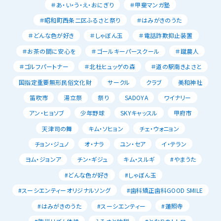
＃あ・い・う・え・おにぎり
＃甲斐マンガ塾
＃昭和町西条二区ふるさと祭り
＃はみがきのうた
＃どんな色が好き
＃しゃぼん玉
＃電話詐欺抑止装置
＃お茶の間に安心を
＃ゴールキーパースクール
＃蹴農人
＃ゴルフパートナー
＃北杜ヒュッゲの森
＃道の駅南きよさと
国指定重要無形民俗文化財
サークル
クラブ
美和神社
笛吹市
湯立祭
祭り
SADOYA
ワイナリー
アン・ヒョソブ
少年野球
SKYキャッスル
甲府市
天津司の舞
キム・ソヒョン
チェ・ウォニョン
チョン・ジュノ
オ・ナラ
ユン・セア
イ・テラン
ヨム・ジョンア
チン・ギジュ
キム・スルギ
#やまうた
#どんな色が好き
#しゃぼん玉
#スーシエンティーオリジナルソング
#歯科矯正歯科GOOD SMILE
#はみがきのうた
#スーシエンティー
#蓮照寺