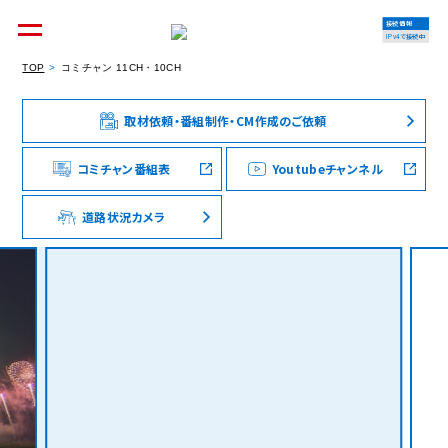
接続情報
IPv4で接続中
TOP
コミチャン 11CH・10CH
取材依頼・番組制作・CM作成のご依頼
個人のお客様
集合住宅オーナーの方
コミチャン番組表
Youtubeチャンネル
道路状況カメラ
法人のお客様
料金シミュレーション
資料請求