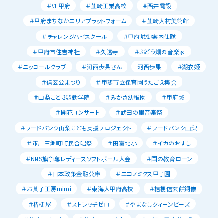
＃VF甲府
＃韮崎工業高校
＃西井電設
＃甲府まちなかエリアプラットフォーム
＃韮崎大村美術館
＃チャレンジハイスクール
＃甲府城御案内仕隊
＃甲府市住吉神社
＃久遠寺
＃ぶどう畑の音楽家
＃ニッコールクラブ
＃河西歩果さん
河西歩果
＃湖衣姫
＃信玄公まつり
＃甲斐市立保育園うたごえ集会
＃山梨ことぶき勧学院
＃みかさ幼稚園
＃甲府城
＃開花コンサート
＃武田の里音楽祭
＃フードバンク山梨こども支援プロジェクト
＃フードバンク山梨
＃市川三郷町町民合唱祭
＃田富北小
＃イカのおすし
＃NNS旗争奪レディースソフトボール大会
＃国の教育ローン
＃日本政策金融公庫
＃エコノミクス甲子園
＃お菓子工房mimi
＃東海大甲府高校
＃桔梗信玄餅銅像
＃桔梗屋
＃ストレッチゼロ
＃やまなしクィーンビーズ