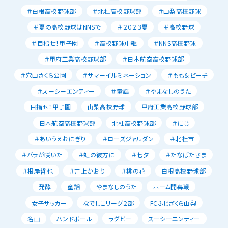
＃白根高校野球部
＃北杜高校野球部
＃山梨高校野球
＃夏の高校野球はNNSで
＃２０２３夏
＃高校野球
＃目指せ！甲子園
＃高校野球中継
＃NNS高校野球
＃甲府工業高校野球部
＃日本航空高校野球部
＃穴山さくら公園
＃サマーイルミネーション
＃もも＆ピーチ
＃スーシーエンティー
＃童謡
＃やまなしのうた
目指せ！甲子園
山梨高校野球
甲府工業高校野球部
日本航空高校野球部
北杜高校野球部
＃にじ
＃あいうえおにぎり
＃ローズジャルダン
＃北杜市
＃バラが咲いた
＃虹の彼方に
＃七夕
＃たなばたさま
＃根岸哲也
＃井上かおり
＃桃の花
白根高校野球部
発酵
童謡
やまなしのうた
ホーム開幕戦
女子サッカー
なでしこリーグ２部
FCふじざくら山梨
名山
ハンドボール
ラグビー
スーシーエンティー