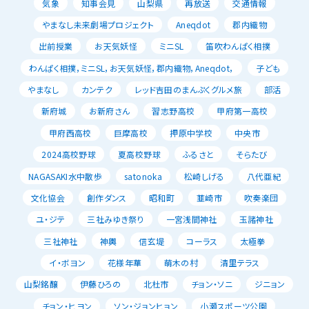
気象
知事会見
山梨県
再放送
交通情報
やまなし未来劇場プロジェクト
Aneqdot
郡内織物
出前授業
お天気妖怪
ミニSL
笛吹わんぱく相撲
わんぱく相撲，ミニSL，お天気妖怪，郡内織物，Aneqdot，
子ども
やまなし
カンテク
レッド吉田のまんぷくグルメ旅
部活
新府城
お新府さん
習志野高校
甲府第一高校
甲府西高校
巨摩高校
押原中学校
中央市
2024高校野球
夏高校野球
ふるさと
そらたび
NAGASAKI水中散歩
satonoka
松崎しげる
八代亜紀
文化協会
創作ダンス
昭和町
韮崎市
吹奏楽団
ユ・ジテ
三社みゆき祭り
一宮浅間神社
玉諸神社
三社神社
神輿
信玄堤
コーラス
太極拳
イ・ボヨン
花様年華
萌木の村
清里テラス
山梨銘醸
伊藤ひろの
北杜市
チョン・ソニ
ジニョン
チョン・ヒヨン
ソン・ジョンヒョン
小瀬スポーツ公園