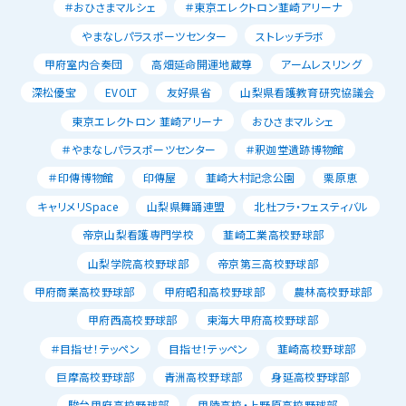
＃おひさまマルシェ
＃東京エレクトロン韮崎アリーナ
やまなしパラスポーツセンター
ストレッチラボ
甲府室内合奏団
高畑延命開運地蔵尊
アームレスリング
深松優宝
EVOLT
友好県省
山梨県看護教育研究協議会
東京エレクトロン 韮崎アリーナ
おひさまマルシェ
＃やまなしパラスポーツセンター
＃釈迦堂遺跡博物館
＃印傳博物館
印傳屋
韮崎大村記念公園
栗原恵
キャリメリSpace
山梨県舞踊連盟
北杜フラ・フェスティバル
帝京山梨看護専門学校
韮崎工業高校野球部
山梨学院高校野球部
帝京第三高校野球部
甲府商業高校野球部
甲府昭和高校野球部
農林高校野球部
甲府西高校野球部
東海大甲府高校野球部
＃目指せ！テッペン
目指せ！テッペン
韮崎高校野球部
巨摩高校野球部
青洲高校野球部
身延高校野球部
駿台甲府高校野球部
甲陵高校・上野原高校野球部