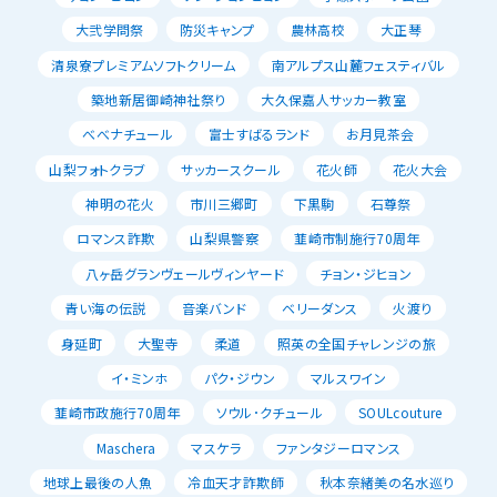
大弐学問祭
防災キャンプ
農林高校
大正琴
清泉寮プレミアムソフトクリーム
南アルプス山麓フェスティバル
築地新居御崎神社祭り
大久保嘉人サッカー教室
べべナチュール
富士すばるランド
お月見茶会
山梨フォトクラブ
サッカースクール
花火師
花火大会
神明の花火
市川三郷町
下黒駒
石尊祭
ロマンス詐欺
山梨県警察
韮崎市制施行70周年
八ヶ岳グランヴェールヴィンヤード
チョン・ジヒョン
青い海の伝説
音楽バンド
ベリーダンス
火渡り
身延町
大聖寺
柔道
照英の全国チャレンジの旅
イ・ミンホ
パク・ジウン
マルスワイン
韮崎市政施行70周年
ソウル･クチュール
SOULcouture
Maschera
マスケラ
ファンタジーロマンス
地球上最後の人魚
冷血天才詐欺師
秋本奈緒美の名水巡り