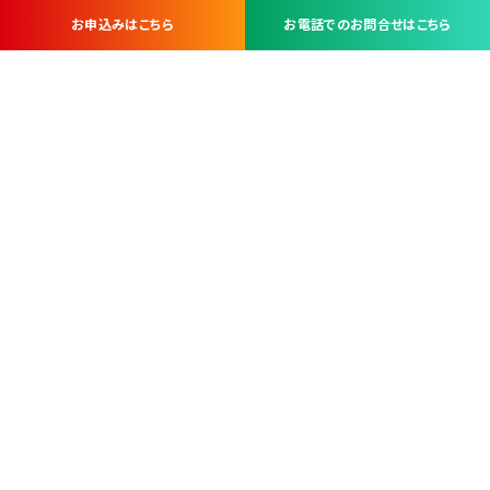
お申込みはこちら
お電話でのお問合せはこちら
お問い合わせ・お申し込みは
※当社は山梨県内 7 市 3 町を対象にケーブルテレビ・インターネ
ットサービスを提供する会社です。
総合受電窓口
コンタクトセンター
TEL.055-251-7111
甲府市北口2-14-14
MAP
＜電話＞ 月～金 9：00～19：00、（土・日・祝日）9：00～17：00
＜窓口＞ 月～土 9：00～16：30 ※日・祝日を除く
本社営業部