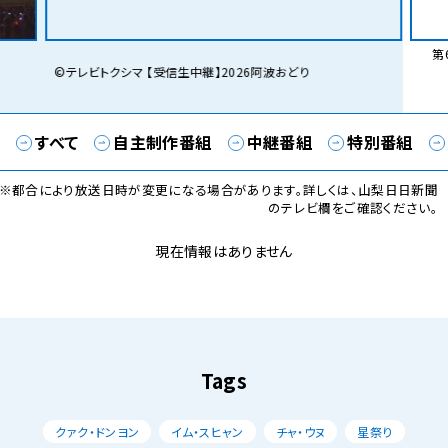
第6
©テレビトクシマ 【受信生中継】2026阿波おどり
すべて
自主制作番組
中継番組
特別番組
※都合により放送日時が変更になる場合があります。詳しくは、山梨日日新聞
のテレビ欄をご確認ください。
現在情報はありません
Tags
クァク・ドンヨン
イム・スヒャン
チャ・ウヌ
星祭り