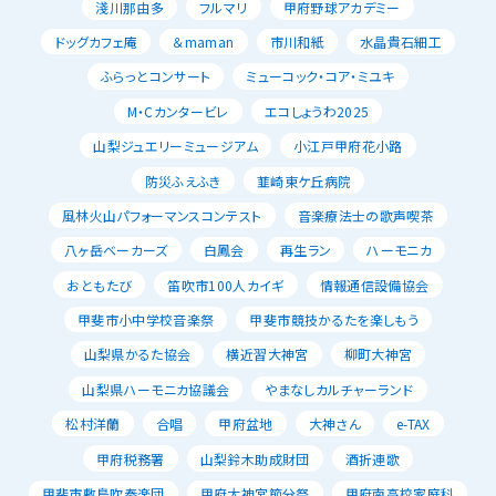
淺川那由多
フルマリ
甲府野球アカデミー
ドッグカフェ庵
＆maman
市川和紙
水晶貴石細工
ふらっとコンサート
ミューコック・コア・ミユキ
M・Cカンタービレ
エコしょうわ2025
山梨ジュエリーミュージアム
小江戸甲府花小路
防災ふえふき
韮崎東ケ丘病院
風林火山パフォーマンスコンテスト
音楽療法士の歌声喫茶
八ヶ岳ベーカーズ
白鳳会
再生ラン
ハーモニカ
おともたび
笛吹市100人カイギ
情報通信設備協会
甲斐市小中学校音楽祭
甲斐市競技かるたを楽しもう
山梨県かるた協会
横近習大神宮
柳町大神宮
山梨県ハーモニカ協議会
やまなしカルチャーランド
松村洋蘭
合唱
甲府盆地
大神さん
e-TAX
甲府税務署
山梨鈴木助成財団
酒折連歌
甲斐市敷島吹奏楽団
甲府大神宮節分祭
甲府南高校家庭科