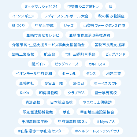
ミュゼマルシェ2024
甲斐市シニア筋トレ
IU
イ･ソンギュン
レディースソフトボール大会
秋の編み物講座
凧づくり
甲斐上野城
ジャズ
山梨県フォークダンス連盟
韮崎市おせちレシピ
韮崎市食生活改善推進員
介護予防・生活支援サービス事業支援補助金
笛吹市長寿支援課
韮崎工業高校
航空祭
市川三郷町合唱祭
ビッグバンド
闇バイト
ビッグベアーズ
カルロスＫ
イオンモール甲府昭和
ボーカル
ダンス
地建工業
金桜神社
愛宕山 結
SHOEI
ボーイスカウト
KaKo
印傳博物館
クラブYSA
富士学苑高校
青洲高校
日本航空高校
やまなし土偶探訪
釈迦堂遺跡博物館
献血
甲府地区建設業協会
千塚高齢者学級
甲府南高校SDGｓ
＃Mｙwさん
＃山梨県赤十字血液センター
＃ヘルシーレストランパセリ