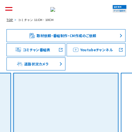
接続情報
IPv4で接続中
TOP
コミチャン 11CH・10CH
取材依頼・番組制作・CM作成のご依頼
個人のお客様
集合住宅オーナーの方
コミチャン番組表
Youtubeチャンネル
道路状況カメラ
法人のお客様
料金シミュレーション
資料請求