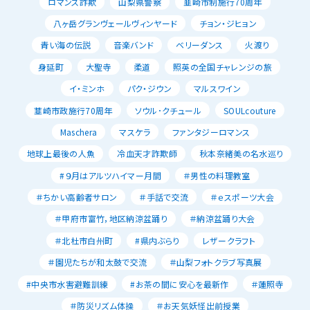
ロマンス詐欺
山梨県警察
韮崎市制施行70周年
八ヶ岳グランヴェールヴィンヤード
チョン・ジヒョン
青い海の伝説
音楽バンド
ベリーダンス
火渡り
身延町
大聖寺
柔道
照英の全国チャレンジの旅
イ・ミンホ
パク・ジウン
マルスワイン
韮崎市政施行70周年
ソウル･クチュール
SOULcouture
Maschera
マスケラ
ファンタジーロマンス
地球上最後の人魚
冷血天才詐欺師
秋本奈緒美の名水巡り
#９月はアルツハイマー月間
＃男性の料理教室
＃ちかい高齢者サロン
＃手話で交流
＃ｅスポーツ大会
＃甲府市富竹，地区納涼盆踊り
＃納涼盆踊り大会
＃北杜市白州町
#県内ぶらり
レザークラフト
＃園児たちが和太鼓で交流
＃山梨フォトクラブ写真展
#中央市水害避難訓練
#お茶の間に安心を最新作
＃蓮照寺
＃防災リズム体操
＃お天気妖怪出前授業