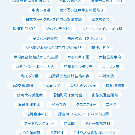
山梨県食品技術研究会
穴山大賀ハス
お菓子工房ｍｉｍｉ
中央市弓道
第７回小江戸甲府の夏祭り
日本フォークダンス連盟山梨県支部
凉を求めて
INNER FLARE
ジャパンラグビー
クリーンファイターズ山梨
子ども水辺楽校
未来の荒川をつくる会
AMARIYAMAMUSICFESTIVAL2025
競技かるた
甲府南高校競技かるた支部
かるた甲子園
大和証券甲府
いそじバレーボール大会
甲州弁シンデレラ
はしば文庫
和モダン展
山梨県立美術館芸術の森
杉浦医院
山梨交響楽団
しん★ちび
ふえふきマルシェ
芦川植樹祭
韮崎大村美術館
昭和町母子愛育会
山梨交通感謝祭
五緒川津平太
さくらひめ
クロスフォー
二科会
信用金庫の日
認定NPO法人フードバンク山梨
フードバンクセット
伸太郎
甲府一校探求科
こうふ亀屋座
＃アピオ
＃すりだね香るカレーパン