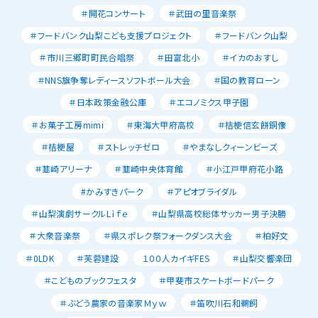
＃開花コンサート
＃武田の里音楽祭
＃フードバンク山梨こども支援プロジェクト
＃フードバンク山梨
＃市川三郷町町民合唱祭
＃田富北小
＃イカのおすし
＃NNS旗争奪レディースソフトボール大会
＃国の教育ローン
＃日本政策金融公庫
＃エコノミクス甲子園
＃お菓子工房mimi
＃東海大甲府高校
＃桔梗信玄餅銅像
＃桔梗屋
＃ストレッチゼロ
＃やまなしクィーンビーズ
＃韮崎アリーナ
＃韮崎中央体育館
＃小江戸甲府花小路
#かみすきパーク
＃アピオブライダル
＃山梨演劇サークルLｉｆｅ
＃山梨県高校総体サッカー男子決勝
＃大衆音楽祭
＃県スポレク祭フォークダンス大会
＃柏好文
＃0LDK
＃芙蓉建設
１００人カイギFES
＃山梨交響楽団
＃こどものブックフェスタ
＃甲斐市スケートボードパーク
＃ぶどう農家の音楽家Ｍｙｗ
＃笛吹川石和鵜飼