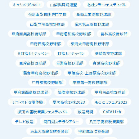
キャリメリSpace
山梨県舞踊連盟
北杜フラ・フェスティバル
帝京山梨看護専門学校
韮崎工業高校野球部
山梨学院高校野球部
帝京第三高校野球部
甲府商業高校野球部
甲府昭和高校野球部
農林高校野球部
甲府西高校野球部
東海大甲府高校野球部
＃目指せ！テッペン
目指せ！テッペン
韮崎高校野球部
巨摩高校野球部
青洲高校野球部
身延高校野球部
駿台甲府高校野球部
甲陵高校・上野原高校野球部
甲府東高校野球部
甲府第一高校野球部
甲府城西高校野球部
笛吹高校野球部
甲府南高校野球部
ミニトマト収穫体験
夏の高校野球2023
もろこしフェア2023
武田の里吹奏楽フェスティバル
放送時間
CATV11ch
テレビ放送
河口湖ステラシアター
八王子高校吹奏楽部
東海大高輪台吹奏楽部
甲府城西吹奏楽部