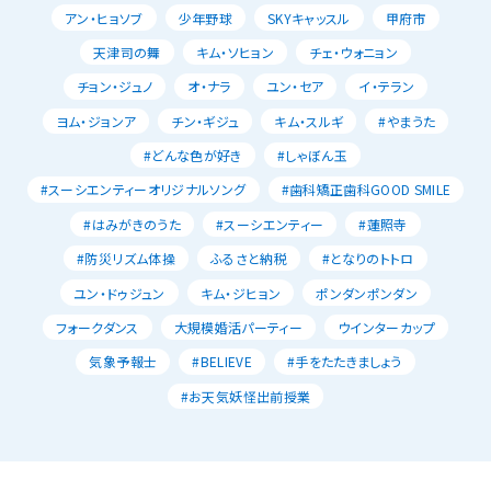
アン・ヒョソブ
少年野球
SKYキャッスル
甲府市
天津司の舞
キム・ソヒョン
チェ・ウォニョン
チョン・ジュノ
オ・ナラ
ユン・セア
イ・テラン
ヨム・ジョンア
チン・ギジュ
キム・スルギ
#やまうた
#どんな色が好き
#しゃぼん玉
#スーシエンティーオリジナルソング
#歯科矯正歯科GOOD SMILE
#はみがきのうた
#スーシエンティー
#蓮照寺
#防災リズム体操
ふるさと納税
#となりのトトロ
ユン・ドゥジュン
キム・ジヒョン
ポンダンポンダン
フォークダンス
大規模婚活パーティー
ウインターカップ
気象予報士
#BELIEVE
#手をたたきましょう
#お天気妖怪出前授業