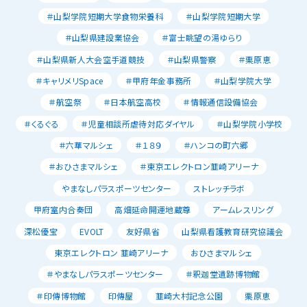
＃山梨学院短期大学食物栄養科
＃山梨学院短期大学
＃山梨県建設業協会
＃富士眺望の湯ゆらり
＃山梨県新人大会空手道競技
＃山梨県警察
＃栗原恵
＃キャリメリSpace
＃甲府年金事務所
＃山梨学院大学
＃航空祭
＃日本航空高校
＃情報通信設備協会
＃くるぐる
＃児童相談所虐待対応ダイヤル
＃山梨学院小学校
＃六華マルシェ
＃１８９
＃ハンコの町六郷
＃おひさまマルシェ
＃東京エレクトロン韮崎アリーナ
やまなしパラスポーツセンター
ストレッチラボ
甲府室内合奏団
高畑延命開運地蔵尊
アームレスリング
深松優宝
EVOLT
友好県省
山梨県看護教育研究協議会
東京エレクトロン 韮崎アリーナ
おひさまマルシェ
＃やまなしパラスポーツセンター
＃釈迦堂遺跡博物館
＃印傳博物館
印傳屋
韮崎大村記念公園
栗原恵