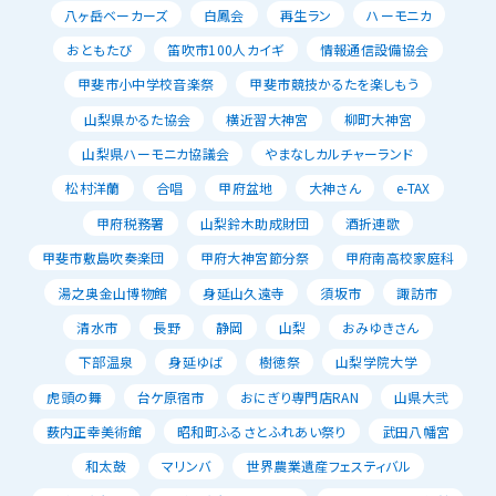
八ヶ岳ベーカーズ
白鳳会
再生ラン
ハーモニカ
おともたび
笛吹市100人カイギ
情報通信設備協会
甲斐市小中学校音楽祭
甲斐市競技かるたを楽しもう
山梨県かるた協会
横近習大神宮
柳町大神宮
山梨県ハーモニカ協議会
やまなしカルチャーランド
松村洋蘭
合唱
甲府盆地
大神さん
e-TAX
甲府税務署
山梨鈴木助成財団
酒折連歌
甲斐市敷島吹奏楽団
甲府大神宮節分祭
甲府南高校家庭科
湯之奥金山博物館
身延山久遠寺
須坂市
諏訪市
清水市
長野
静岡
山梨
おみゆきさん
下部温泉
身延ゆば
樹徳祭
山梨学院大学
虎頭の舞
台ケ原宿市
おにぎり専門店RAN
山県大弐
薮内正幸美術館
昭和町ふるさとふれあい祭り
武田八幡宮
和太鼓
マリンバ
世界農業遺産フェスティバル