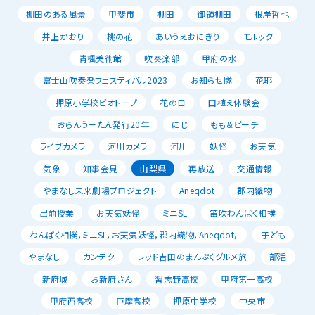
棚田のある風景
甲斐市
棚田
御領棚田
根岸哲也
井上かおり
桃の花
あいうえおにぎり
モルック
青楓美術館
吹奏楽部
甲府の水
富士山吹奏楽フェスティバル2023
お知らせ隊
花耶
押原小学校ビオトープ
花の日
田植え体験会
おらんうーたん発行20年
にじ
もも＆ピーチ
ライブカメラ
河川カメラ
河川
妖怪
お天気
気象
知事会見
山梨県
再放送
交通情報
やまなし未来劇場プロジェクト
Aneqdot
郡内織物
出前授業
お天気妖怪
ミニSL
笛吹わんぱく相撲
わんぱく相撲，ミニSL，お天気妖怪，郡内織物，Aneqdot，
子ども
やまなし
カンテク
レッド吉田のまんぷくグルメ旅
部活
新府城
お新府さん
習志野高校
甲府第一高校
甲府西高校
巨摩高校
押原中学校
中央市