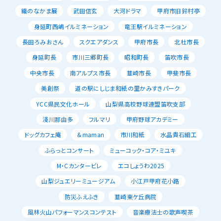
織のなかま展
武田信玄
大河ドラマ
甲府市旧鈴村亭
身延町西嶋イルミネーション
竜王駅イルミネーション
長田ろみおさん
スクエアダンス
甲府市長
北杜市長
身延町長
市川三郷町長
昭和町長
笛吹市長
中央市長
南アルプス市長
韮崎市長
甲斐市長
美創祭
道の駅にしじま和紙の里かみすきパーク
YCC県民文化ホール
山梨県高校野球連盟笛吹支部
淺川那由多
フルマリ
甲府野球アカデミー
ドッグカフェ庵
＆maman
市川和紙
水晶貴石細工
ふらっとコンサート
ミューコック・コア・ミユキ
M・Cカンタービレ
エコしょうわ2025
山梨ジュエリーミュージアム
小江戸甲府花小路
防災ふえふき
韮崎東ケ丘病院
風林火山パフォーマンスコンテスト
音楽療法士の歌声喫茶