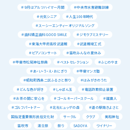
＃９月はアルツハイマー月間
＃中央市水害避難訓練
＃元気シニア
＃人生100年時代
＃スーシーエンティーオリジナルソング
＃歯科矯正歯科GOOD SMILE
＃ジモラブミステリー
＃東海大甲府高校武道館
＃武道館竣工式
＃ピアノコンサート
＃笛吹みんなの夏休み
＃甲斐市松尾神社祭典
＃ベストセレクション
＃ふじのやま
＃あ・い・う・え・おにぎり
＃甲斐マンガ塾
＃昭和町西条二区ふるさと祭り
＃はみがきのうた
＃どんな色が好き
＃しゃぼん玉
＃電話詐欺抑止装置
＃お茶の間に安心を
＃ゴールキーパースクール
＃蹴農人
＃ゴルフパートナー
＃北杜ヒュッゲの森
＃道の駅南きよさと
国指定重要無形民俗文化財
サークル
クラブ
美和神社
笛吹市
湯立祭
祭り
SADOYA
ワイナリー