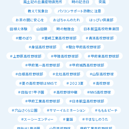
風土記の丘農産物直売所
時の記念日
突風
教えて気象台
パソコンサポート詐欺に注意
お茶の間に安心を
おばちゃんのたれ
はっぴい倶楽部
田植え体験
山田錦
時の勉強会
日本航空高校吹奏楽団
＃鯉のぼり
＃韮崎工業高校野球部
＃青洲高校野球部
＃身延高校野球部
＃駿台甲府高校野球部
＃上野原高校野球部
＃甲陵高校野球部
＃甲府東高校野球部
＃甲府第一高校野球部
＃甲府城西高校野球部
＃白根高校野球部
＃北杜高校野球部
＃山梨高校野球
＃夏の高校野球はNNSで
＃２０２３夏
＃高校野球
＃目指せ！甲子園
＃高校野球中継
＃NNS高校野球
＃甲府工業高校野球部
＃日本航空高校野球部
＃穴山さくら公園
＃サマーイルミネーション
＃もも＆ピーチ
＃スーシーエンティー
＃童謡
＃やまなしのうた
目指せ！甲子園
山梨高校野球
甲府工業高校野球部