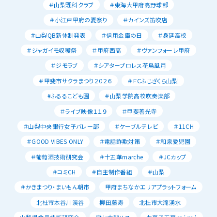
＃山梨理科クラブ
＃東海大甲府高野球部
＃小江戸甲府の夏祭り
＃カインズ笛吹店
＃山梨QB新体制発表
＃信用金庫の日
＃身延高校
＃ジャガイモ収穫祭
＃甲府西高
＃ヴァンフォーレ甲府
＃ジモラブ
＃シアタープロレス花鳥風月
＃甲斐市サクラまつり２０２６
＃ＦＣふじざくら山梨
#ふるるこども園
＃山梨学院高校吹奏楽部
＃ライブ映像１１９
＃甲斐善光寺
＃山梨中央銀行女子バレー部
＃ケーブルテレビ
＃11CH
＃GOOD VIBES ONLY
＃電話詐欺対策
＃和泉愛児園
＃葡萄酒技術研究会
＃十五華marche
＃JCカップ
＃コミCH
＃自主制作番組
＃山梨
＃かきまつり・まいもん朝市
甲府まちなかエリアプラットフォーム
北杜市本谷川渓谷
柳田藤寿
北杜市大滝湧水