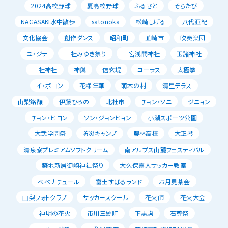
2024高校野球
夏高校野球
ふるさと
そらたび
NAGASAKI水中散歩
satonoka
松崎しげる
八代亜紀
文化協会
創作ダンス
昭和町
韮崎市
吹奏楽団
ユ・ジテ
三社みゆき祭り
一宮浅間神社
玉諸神社
三社神社
神輿
信玄堤
コーラス
太極拳
イ・ボヨン
花様年華
萌木の村
清里テラス
山梨銘醸
伊藤ひろの
北杜市
チョン・ソニ
ジニョン
チョン・ヒヨン
ソン・ジョンヒョン
小瀬スポーツ公園
大弐学問祭
防災キャンプ
農林高校
大正琴
清泉寮プレミアムソフトクリーム
南アルプス山麓フェスティバル
築地新居御崎神社祭り
大久保嘉人サッカー教室
べべナチュール
富士すばるランド
お月見茶会
山梨フォトクラブ
サッカースクール
花火師
花火大会
神明の花火
市川三郷町
下黒駒
石尊祭