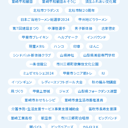
韮崎平和観音
韮崎平和観音おそうじ
須玉ふれあい文化館
北杜市フラダンス
北杜市制２０周年
日本ご当地ラーメン総選挙2024
甲州地どりラーメン
第７回建設まつり
中澤陸選手
男子新体操
古家啓史
甲斐市ブレイキン
ヘルプマーク
インバウンド
現璽メタル
ハンコ
印章
はんこ
シンドバット新体操クラブ
山県神社
山梨県美容専門学校
一条信龍公
市川三郷町歌舞伎文化公園
ミュゼマルシェ2024
甲斐市シニア筋トレ
IU
イ･ソンギュン
レディースソフトボール大会
秋の編み物講座
凧づくり
甲斐上野城
ジャズ
山梨県フォークダンス連盟
韮崎市おせちレシピ
韮崎市食生活改善推進員
介護予防・生活支援サービス事業支援補助金
笛吹市長寿支援課
韮崎工業高校
航空祭
市川三郷町合唱祭
ビッグバンド
闇バイト
ビッグベアーズ
カルロスＫ