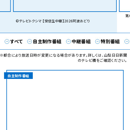
第6
©テレビトクシマ 【受信生中継】2026阿波おどり
すべて
自主制作番組
中継番組
特別番組
※都合により放送日時が変更になる場合があります。詳しくは、山梨日日新聞
のテレビ欄をご確認ください。
自主制作番組