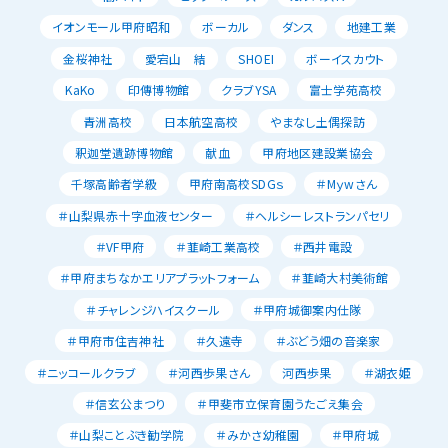
イオンモール甲府昭和
ボーカル
ダンス
地建工業
金桜神社
愛宕山 結
SHOEI
ボーイスカウト
KaKo
印傳博物館
クラブYSA
富士学苑高校
青洲高校
日本航空高校
やまなし土偶探訪
釈迦堂遺跡博物館
献血
甲府地区建設業協会
千塚高齢者学級
甲府南高校SDGｓ
＃Mｙwさん
＃山梨県赤十字血液センター
＃ヘルシーレストランパセリ
＃VF甲府
＃韮崎工業高校
＃西井電設
＃甲府まちなかエリアプラットフォーム
＃韮崎大村美術館
＃チャレンジハイスクール
＃甲府城御案内仕隊
＃甲府市住吉神社
＃久遠寺
＃ぶどう畑の音楽家
＃ニッコールクラブ
＃河西歩果さん
河西歩果
＃湖衣姫
＃信玄公まつり
＃甲斐市立保育園うたごえ集会
＃山梨ことぶき勧学院
＃みかさ幼稚園
＃甲府城