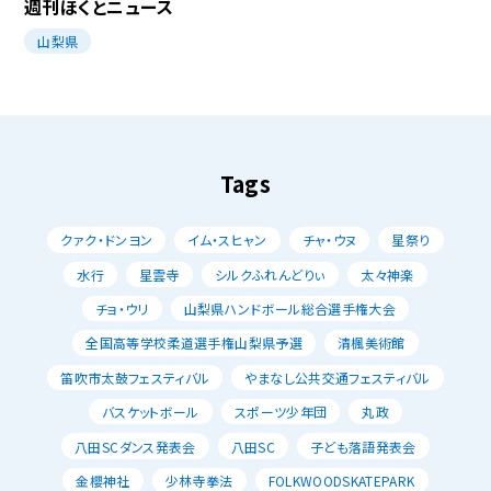
週刊ほくとニュース
山梨県
Tags
クァク・ドンヨン
イム・スヒャン
チャ・ウヌ
星祭り
水行
星雲寺
シルクふれんどりぃ
太々神楽
チョ・ウリ
山梨県ハンドボール総合選手権大会
全国高等学校柔道選手権山梨県予選
清楓美術館
笛吹市太鼓フェスティバル
やまなし公共交通フェスティバル
バスケットボール
スポーツ少年団
丸政
八田SCダンス発表会
八田SC
子ども落語発表会
金櫻神社
少林寺拳法
FOLKWOODSKATEPARK