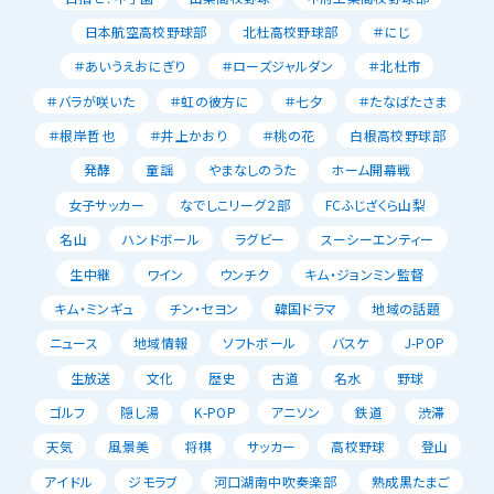
日本航空高校野球部
北杜高校野球部
＃にじ
＃あいうえおにぎり
＃ローズジャルダン
＃北杜市
＃バラが咲いた
＃虹の彼方に
＃七夕
＃たなばたさま
＃根岸哲也
＃井上かおり
＃桃の花
白根高校野球部
発酵
童謡
やまなしのうた
ホーム開幕戦
女子サッカー
なでしこリーグ２部
FCふじざくら山梨
名山
ハンドボール
ラグビー
スーシーエンティー
生中継
ワイン
ウンチク
キム・ジョンミン監督
キム・ミンギュ
チン・セヨン
韓国ドラマ
地域の話題
ニュース
地域情報
ソフトボール
バスケ
J-POP
生放送
文化
歴史
古道
名水
野球
ゴルフ
隠し湯
K-POP
アニソン
鉄道
渋滞
天気
風景美
将棋
サッカー
高校野球
登山
アイドル
ジモラブ
河口湖南中吹奏楽部
熟成黒たまご