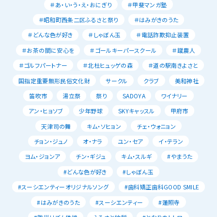
＃あ・い・う・え・おにぎり
＃甲斐マンガ塾
＃昭和町西条二区ふるさと祭り
＃はみがきのうた
＃どんな色が好き
＃しゃぼん玉
＃電話詐欺抑止装置
＃お茶の間に安心を
＃ゴールキーパースクール
＃蹴農人
＃ゴルフパートナー
＃北杜ヒュッゲの森
＃道の駅南きよさと
国指定重要無形民俗文化財
サークル
クラブ
美和神社
笛吹市
湯立祭
祭り
SADOYA
ワイナリー
アン・ヒョソブ
少年野球
SKYキャッスル
甲府市
天津司の舞
キム・ソヒョン
チェ・ウォニョン
チョン・ジュノ
オ・ナラ
ユン・セア
イ・テラン
ヨム・ジョンア
チン・ギジュ
キム・スルギ
#やまうた
#どんな色が好き
#しゃぼん玉
#スーシエンティーオリジナルソング
#歯科矯正歯科GOOD SMILE
#はみがきのうた
#スーシエンティー
#蓮照寺