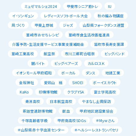
ミュゼマルシェ2024
甲斐市シニア筋トレ
IU
イ･ソンギュン
レディースソフトボール大会
秋の編み物講座
凧づくり
甲斐上野城
ジャズ
山梨県フォークダンス連盟
韮崎市おせちレシピ
韮崎市食生活改善推進員
介護予防・生活支援サービス事業支援補助金
笛吹市長寿支援課
韮崎工業高校
航空祭
市川三郷町合唱祭
ビッグバンド
闇バイト
ビッグベアーズ
カルロスＫ
イオンモール甲府昭和
ボーカル
ダンス
地建工業
金桜神社
愛宕山 結
SHOEI
ボーイスカウト
KaKo
印傳博物館
クラブYSA
富士学苑高校
青洲高校
日本航空高校
やまなし土偶探訪
釈迦堂遺跡博物館
献血
甲府地区建設業協会
千塚高齢者学級
甲府南高校SDGｓ
＃Mｙwさん
＃山梨県赤十字血液センター
＃ヘルシーレストランパセリ