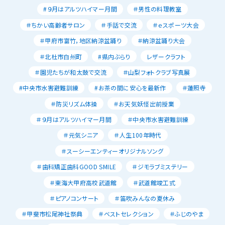
#９月はアルツハイマー月間
＃男性の料理教室
＃ちかい高齢者サロン
＃手話で交流
＃ｅスポーツ大会
＃甲府市富竹，地区納涼盆踊り
＃納涼盆踊り大会
＃北杜市白州町
#県内ぶらり
レザークラフト
＃園児たちが和太鼓で交流
＃山梨フォトクラブ写真展
#中央市水害避難訓練
#お茶の間に安心を最新作
＃蓮照寺
＃防災リズム体操
＃お天気妖怪出前授業
＃９月はアルツハイマー月間
＃中央市水害避難訓練
＃元気シニア
＃人生100年時代
＃スーシーエンティーオリジナルソング
＃歯科矯正歯科GOOD SMILE
＃ジモラブミステリー
＃東海大甲府高校武道館
＃武道館竣工式
＃ピアノコンサート
＃笛吹みんなの夏休み
＃甲斐市松尾神社祭典
＃ベストセレクション
＃ふじのやま