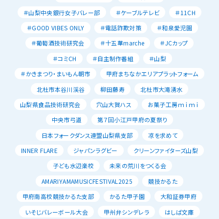
＃山梨中央銀行女子バレー部
＃ケーブルテレビ
＃11CH
＃GOOD VIBES ONLY
＃電話詐欺対策
＃和泉愛児園
＃葡萄酒技術研究会
＃十五華marche
＃JCカップ
＃コミCH
＃自主制作番組
＃山梨
＃かきまつり・まいもん朝市
甲府まちなかエリアプラットフォーム
北杜市本谷川渓谷
柳田藤寿
北杜市大滝湧水
山梨県食品技術研究会
穴山大賀ハス
お菓子工房ｍｉｍｉ
中央市弓道
第７回小江戸甲府の夏祭り
日本フォークダンス連盟山梨県支部
凉を求めて
INNER FLARE
ジャパンラグビー
クリーンファイターズ山梨
子ども水辺楽校
未来の荒川をつくる会
AMARIYAMAMUSICFESTIVAL2025
競技かるた
甲府南高校競技かるた支部
かるた甲子園
大和証券甲府
いそじバレーボール大会
甲州弁シンデレラ
はしば文庫