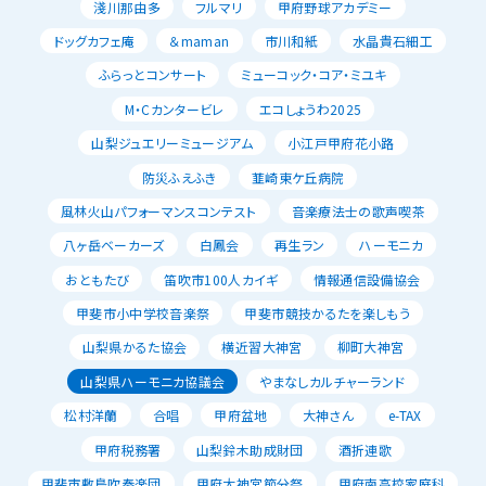
淺川那由多
フルマリ
甲府野球アカデミー
ドッグカフェ庵
＆maman
市川和紙
水晶貴石細工
ふらっとコンサート
ミューコック・コア・ミユキ
M・Cカンタービレ
エコしょうわ2025
山梨ジュエリーミュージアム
小江戸甲府花小路
防災ふえふき
韮崎東ケ丘病院
風林火山パフォーマンスコンテスト
音楽療法士の歌声喫茶
八ヶ岳ベーカーズ
白鳳会
再生ラン
ハーモニカ
おともたび
笛吹市100人カイギ
情報通信設備協会
甲斐市小中学校音楽祭
甲斐市競技かるたを楽しもう
山梨県かるた協会
横近習大神宮
柳町大神宮
山梨県ハーモニカ協議会
やまなしカルチャーランド
松村洋蘭
合唱
甲府盆地
大神さん
e-TAX
甲府税務署
山梨鈴木助成財団
酒折連歌
甲斐市敷島吹奏楽団
甲府大神宮節分祭
甲府南高校家庭科