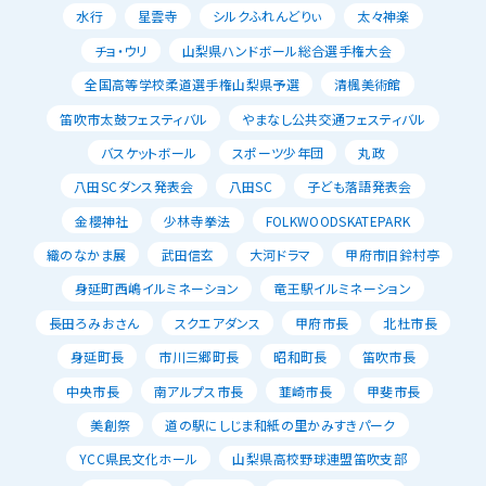
水行
星雲寺
シルクふれんどりぃ
太々神楽
チョ・ウリ
山梨県ハンドボール総合選手権大会
全国高等学校柔道選手権山梨県予選
清楓美術館
笛吹市太鼓フェスティバル
やまなし公共交通フェスティバル
バスケットボール
スポーツ少年団
丸政
八田SCダンス発表会
八田SC
子ども落語発表会
金櫻神社
少林寺拳法
FOLKWOODSKATEPARK
織のなかま展
武田信玄
大河ドラマ
甲府市旧鈴村亭
身延町西嶋イルミネーション
竜王駅イルミネーション
長田ろみおさん
スクエアダンス
甲府市長
北杜市長
身延町長
市川三郷町長
昭和町長
笛吹市長
中央市長
南アルプス市長
韮崎市長
甲斐市長
美創祭
道の駅にしじま和紙の里かみすきパーク
YCC県民文化ホール
山梨県高校野球連盟笛吹支部