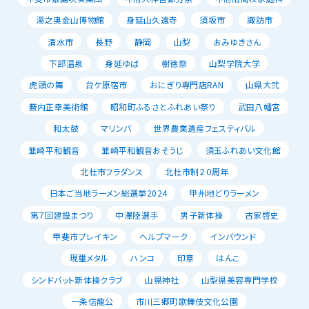
湯之奥金山博物館
身延山久遠寺
須坂市
諏訪市
清水市
長野
静岡
山梨
おみゆきさん
下部温泉
身延ゆば
樹徳祭
山梨学院大学
虎頭の舞
台ケ原宿市
おにぎり専門店RAN
山県大弐
薮内正幸美術館
昭和町ふるさとふれあい祭り
武田八幡宮
和太鼓
マリンバ
世界農業遺産フェスティバル
韮崎平和観音
韮崎平和観音おそうじ
須玉ふれあい文化館
北杜市フラダンス
北杜市制２０周年
日本ご当地ラーメン総選挙2024
甲州地どりラーメン
第７回建設まつり
中澤陸選手
男子新体操
古家啓史
甲斐市ブレイキン
ヘルプマーク
インバウンド
現璽メタル
ハンコ
印章
はんこ
シンドバット新体操クラブ
山県神社
山梨県美容専門学校
一条信龍公
市川三郷町歌舞伎文化公園