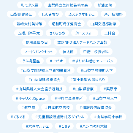
和モダン展
山梨県立美術館芸術の森
杉浦医院
山梨交響楽団
しん★ちび
ふえふきマルシェ
芦川植樹祭
韮崎大村美術館
昭和町母子愛育会
山梨交通感謝祭
五緒川津平太
さくらひめ
クロスフォー
二科会
信用金庫の日
認定NPO法人フードバンク山梨
フードバンクセット
伸太郎
甲府一校探求科
こうふ亀屋座
＃アピオ
＃すりだね香るカレーパン
＃山梨学院短期大学食物栄養科
＃山梨学院短期大学
＃山梨県建設業協会
＃富士眺望の湯ゆらり
＃山梨県新人大会空手道競技
＃山梨県警察
＃栗原恵
＃キャリメリSpace
＃甲府年金事務所
＃山梨学院大学
＃航空祭
＃日本航空高校
＃情報通信設備協会
＃くるぐる
＃児童相談所虐待対応ダイヤル
＃山梨学院小学校
＃六華マルシェ
＃１８９
＃ハンコの町六郷