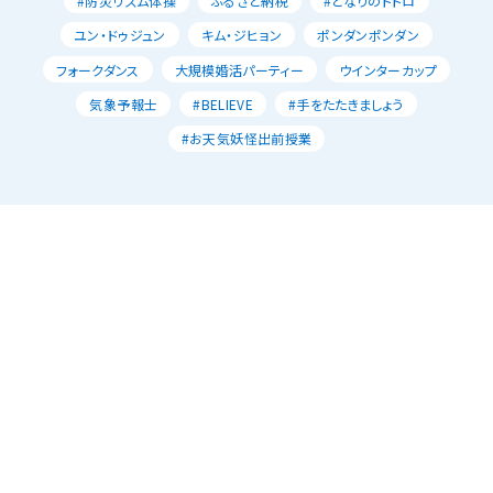
#防災リズム体操
ふるさと納税
#となりのトトロ
ユン・ドゥジュン
キム・ジヒョン
ポンダンポンダン
フォークダンス
大規模婚活パーティー
ウインターカップ
気象予報士
#BELIEVE
#手をたたきましょう
#お天気妖怪出前授業