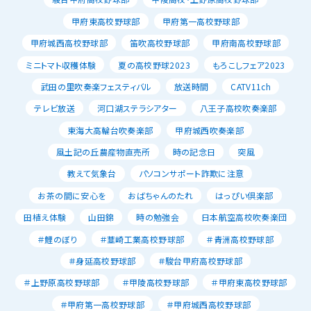
甲府東高校野球部
甲府第一高校野球部
甲府城西高校野球部
笛吹高校野球部
甲府南高校野球部
ミニトマト収穫体験
夏の高校野球2023
もろこしフェア2023
武田の里吹奏楽フェスティバル
放送時間
CATV11ch
テレビ放送
河口湖ステラシアター
八王子高校吹奏楽部
東海大高輪台吹奏楽部
甲府城西吹奏楽部
風土記の丘農産物直売所
時の記念日
突風
教えて気象台
パソコンサポート詐欺に注意
お茶の間に安心を
おばちゃんのたれ
はっぴい倶楽部
田植え体験
山田錦
時の勉強会
日本航空高校吹奏楽団
＃鯉のぼり
＃韮崎工業高校野球部
＃青洲高校野球部
＃身延高校野球部
＃駿台甲府高校野球部
＃上野原高校野球部
＃甲陵高校野球部
＃甲府東高校野球部
＃甲府第一高校野球部
＃甲府城西高校野球部