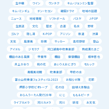
生中継
ワイン
ウンチク
キム・ジョンミン監督
キム・ミンギュ
チン・セヨン
韓国ドラマ
地域の話題
ニュース
地域情報
ソフトボール
バスケ
J-POP
生放送
文化
歴史
古道
名水
野球
ゴルフ
隠し湯
K-POP
アニソン
鉄道
渋滞
天気
風景美
将棋
サッカー
高校野球
登山
アイドル
ジモラブ
河口湖南中吹奏楽部
熟成黒たまご
棚田のある風景
甲斐市
棚田
御領棚田
根岸哲也
井上かおり
桃の花
あいうえおにぎり
モルック
青楓美術館
吹奏楽部
甲府の水
富士山吹奏楽フェスティバル2023
お知らせ隊
花耶
押原小学校ビオトープ
花の日
田植え体験会
おらんうーたん発行20年
にじ
もも＆ピーチ
ライブカメラ
河川カメラ
河川
妖怪
お天気