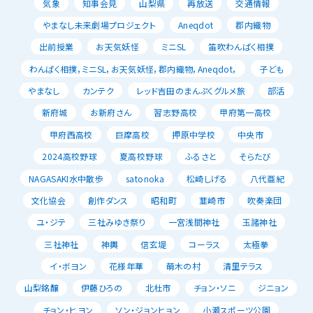
気象
知事会見
山梨県
再放送
交通情報
やまなし未来劇場プロジェクト
Aneqdot
郡内織物
出前授業
お天気妖怪
ミニSL
笛吹わんぱく相撲
わんぱく相撲，ミニSL，お天気妖怪，郡内織物，Aneqdot，
子ども
やまなし
カンテク
レッド吉田のまんぷくグルメ旅
部活
新府城
お新府さん
習志野高校
甲府第一高校
甲府西高校
巨摩高校
押原中学校
中央市
2024高校野球
夏高校野球
ふるさと
そらたび
NAGASAKI水中散歩
satonoka
松崎しげる
八代亜紀
文化協会
創作ダンス
昭和町
韮崎市
吹奏楽団
ユ・ジテ
三社みゆき祭り
一宮浅間神社
玉諸神社
三社神社
神輿
信玄堤
コーラス
太極拳
イ・ボヨン
花様年華
萌木の村
清里テラス
山梨銘醸
伊藤ひろの
北杜市
チョン・ソニ
ジニョン
チョン・ヒヨン
ソン・ジョンヒョン
小瀬スポーツ公園