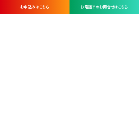
お申込みはこちら
お電話でのお問合せはこちら
お問い合わせ・お申し込みは
※当社は山梨県内 7 市 3 町を対象にケーブルテレビ・インターネ
ットサービスを提供する会社です。
総合受電窓口
コンタクトセンター
TEL.055-251-7111
甲府市北口2-14-14
MAP
＜電話＞ 月～金 9：00～19：00、（土・日・祝日）9：00～17：00
＜窓口＞ 月～土 9：00～16：30 ※日・祝日を除く
本社営業部