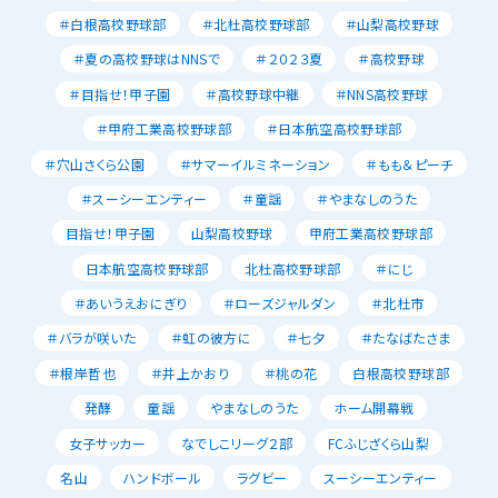
＃白根高校野球部
＃北杜高校野球部
＃山梨高校野球
＃夏の高校野球はNNSで
＃２０２３夏
＃高校野球
＃目指せ！甲子園
＃高校野球中継
＃NNS高校野球
＃甲府工業高校野球部
＃日本航空高校野球部
＃穴山さくら公園
＃サマーイルミネーション
＃もも＆ピーチ
＃スーシーエンティー
＃童謡
＃やまなしのうた
目指せ！甲子園
山梨高校野球
甲府工業高校野球部
日本航空高校野球部
北杜高校野球部
＃にじ
＃あいうえおにぎり
＃ローズジャルダン
＃北杜市
＃バラが咲いた
＃虹の彼方に
＃七夕
＃たなばたさま
＃根岸哲也
＃井上かおり
＃桃の花
白根高校野球部
発酵
童謡
やまなしのうた
ホーム開幕戦
女子サッカー
なでしこリーグ２部
FCふじざくら山梨
名山
ハンドボール
ラグビー
スーシーエンティー