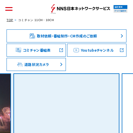
接続情報
IPv4で接続中
TOP
コミチャン 11CH・10CH
取材依頼・番組制作・CM作成のご依頼
個人のお客様
集合住宅オーナーの方
コミチャン番組表
Youtubeチャンネル
道路状況カメラ
法人のお客様
料金シミュレーション
資料請求