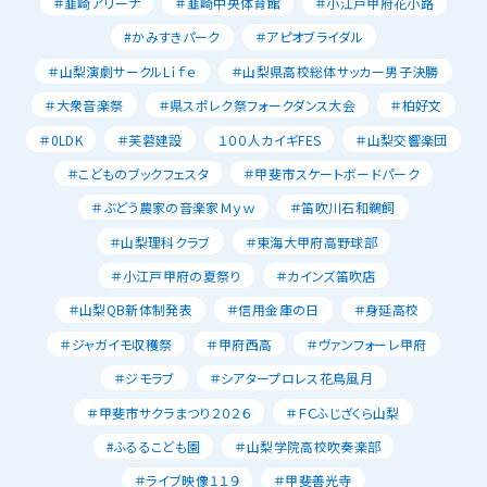
＃韮崎アリーナ
＃韮崎中央体育館
＃小江戸甲府花小路
#かみすきパーク
＃アピオブライダル
＃山梨演劇サークルLｉｆｅ
＃山梨県高校総体サッカー男子決勝
＃大衆音楽祭
＃県スポレク祭フォークダンス大会
＃柏好文
＃0LDK
＃芙蓉建設
１００人カイギFES
＃山梨交響楽団
＃こどものブックフェスタ
＃甲斐市スケートボードパーク
＃ぶどう農家の音楽家Ｍｙｗ
＃笛吹川石和鵜飼
＃山梨理科クラブ
＃東海大甲府高野球部
＃小江戸甲府の夏祭り
＃カインズ笛吹店
＃山梨QB新体制発表
＃信用金庫の日
＃身延高校
＃ジャガイモ収穫祭
＃甲府西高
＃ヴァンフォーレ甲府
＃ジモラブ
＃シアタープロレス花鳥風月
＃甲斐市サクラまつり２０２６
＃ＦＣふじざくら山梨
#ふるるこども園
＃山梨学院高校吹奏楽部
＃ライブ映像１１９
＃甲斐善光寺