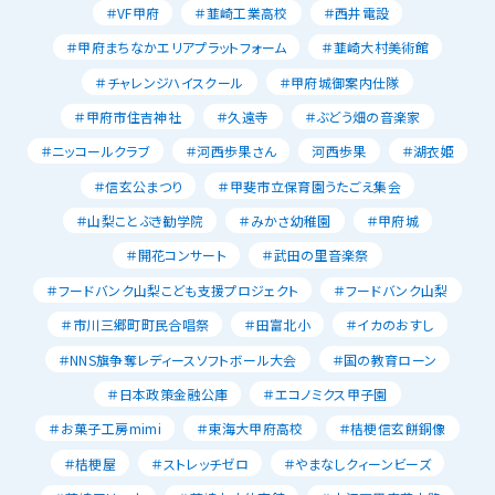
＃VF甲府
＃韮崎工業高校
＃西井電設
＃甲府まちなかエリアプラットフォーム
＃韮崎大村美術館
＃チャレンジハイスクール
＃甲府城御案内仕隊
＃甲府市住吉神社
＃久遠寺
＃ぶどう畑の音楽家
＃ニッコールクラブ
＃河西歩果さん
河西歩果
＃湖衣姫
＃信玄公まつり
＃甲斐市立保育園うたごえ集会
＃山梨ことぶき勧学院
＃みかさ幼稚園
＃甲府城
＃開花コンサート
＃武田の里音楽祭
＃フードバンク山梨こども支援プロジェクト
＃フードバンク山梨
＃市川三郷町町民合唱祭
＃田富北小
＃イカのおすし
＃NNS旗争奪レディースソフトボール大会
＃国の教育ローン
＃日本政策金融公庫
＃エコノミクス甲子園
＃お菓子工房mimi
＃東海大甲府高校
＃桔梗信玄餅銅像
＃桔梗屋
＃ストレッチゼロ
＃やまなしクィーンビーズ