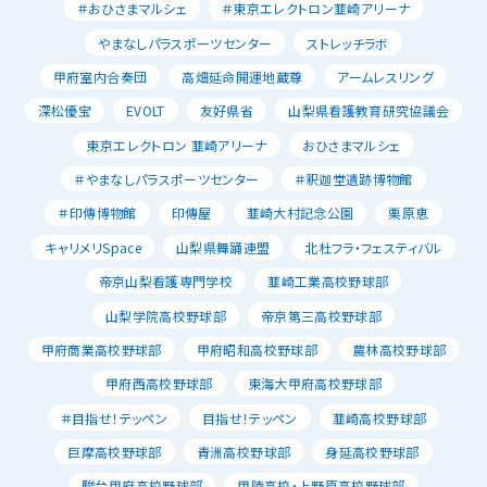
＃おひさまマルシェ
＃東京エレクトロン韮崎アリーナ
やまなしパラスポーツセンター
ストレッチラボ
甲府室内合奏団
高畑延命開運地蔵尊
アームレスリング
深松優宝
EVOLT
友好県省
山梨県看護教育研究協議会
東京エレクトロン 韮崎アリーナ
おひさまマルシェ
＃やまなしパラスポーツセンター
＃釈迦堂遺跡博物館
＃印傳博物館
印傳屋
韮崎大村記念公園
栗原恵
キャリメリSpace
山梨県舞踊連盟
北杜フラ・フェスティバル
帝京山梨看護専門学校
韮崎工業高校野球部
山梨学院高校野球部
帝京第三高校野球部
甲府商業高校野球部
甲府昭和高校野球部
農林高校野球部
甲府西高校野球部
東海大甲府高校野球部
＃目指せ！テッペン
目指せ！テッペン
韮崎高校野球部
巨摩高校野球部
青洲高校野球部
身延高校野球部
駿台甲府高校野球部
甲陵高校・上野原高校野球部