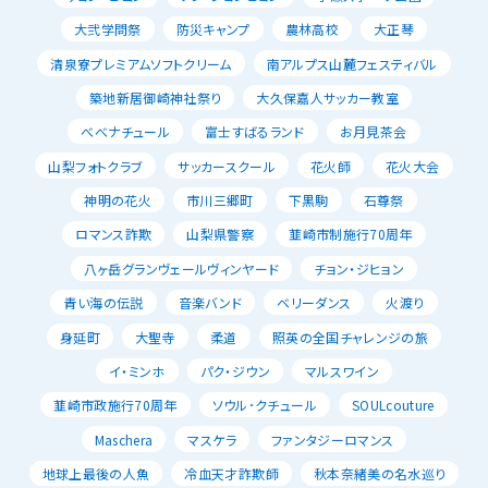
大弐学問祭
防災キャンプ
農林高校
大正琴
清泉寮プレミアムソフトクリーム
南アルプス山麓フェスティバル
築地新居御崎神社祭り
大久保嘉人サッカー教室
べべナチュール
富士すばるランド
お月見茶会
山梨フォトクラブ
サッカースクール
花火師
花火大会
神明の花火
市川三郷町
下黒駒
石尊祭
ロマンス詐欺
山梨県警察
韮崎市制施行70周年
八ヶ岳グランヴェールヴィンヤード
チョン・ジヒョン
青い海の伝説
音楽バンド
ベリーダンス
火渡り
身延町
大聖寺
柔道
照英の全国チャレンジの旅
イ・ミンホ
パク・ジウン
マルスワイン
韮崎市政施行70周年
ソウル･クチュール
SOULcouture
Maschera
マスケラ
ファンタジーロマンス
地球上最後の人魚
冷血天才詐欺師
秋本奈緒美の名水巡り