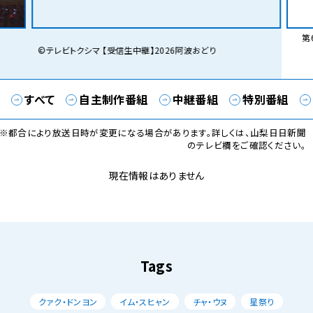
第6
©テレビトクシマ 【受信生中継】2026阿波おどり
すべて
自主制作番組
中継番組
特別番組
※都合により放送日時が変更になる場合があります。詳しくは、山梨日日新聞
のテレビ欄をご確認ください。
現在情報はありません
Tags
クァク・ドンヨン
イム・スヒャン
チャ・ウヌ
星祭り