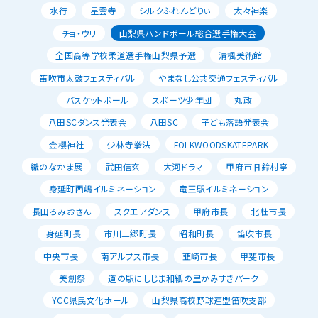
水行
星雲寺
シルクふれんどりぃ
太々神楽
チョ・ウリ
山梨県ハンドボール総合選手権大会
全国高等学校柔道選手権山梨県予選
清楓美術館
笛吹市太鼓フェスティバル
やまなし公共交通フェスティバル
バスケットボール
スポーツ少年団
丸政
八田SCダンス発表会
八田SC
子ども落語発表会
金櫻神社
少林寺拳法
FOLKWOODSKATEPARK
織のなかま展
武田信玄
大河ドラマ
甲府市旧鈴村亭
身延町西嶋イルミネーション
竜王駅イルミネーション
長田ろみおさん
スクエアダンス
甲府市長
北杜市長
身延町長
市川三郷町長
昭和町長
笛吹市長
中央市長
南アルプス市長
韮崎市長
甲斐市長
美創祭
道の駅にしじま和紙の里かみすきパーク
YCC県民文化ホール
山梨県高校野球連盟笛吹支部