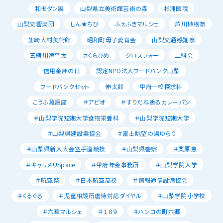
和モダン展
山梨県立美術館芸術の森
杉浦医院
山梨交響楽団
しん★ちび
ふえふきマルシェ
芦川植樹祭
韮崎大村美術館
昭和町母子愛育会
山梨交通感謝祭
五緒川津平太
さくらひめ
クロスフォー
二科会
信用金庫の日
認定NPO法人フードバンク山梨
フードバンクセット
伸太郎
甲府一校探求科
こうふ亀屋座
＃アピオ
＃すりだね香るカレーパン
＃山梨学院短期大学食物栄養科
＃山梨学院短期大学
＃山梨県建設業協会
＃富士眺望の湯ゆらり
＃山梨県新人大会空手道競技
＃山梨県警察
＃栗原恵
＃キャリメリSpace
＃甲府年金事務所
＃山梨学院大学
＃航空祭
＃日本航空高校
＃情報通信設備協会
＃くるぐる
＃児童相談所虐待対応ダイヤル
＃山梨学院小学校
＃六華マルシェ
＃１８９
＃ハンコの町六郷