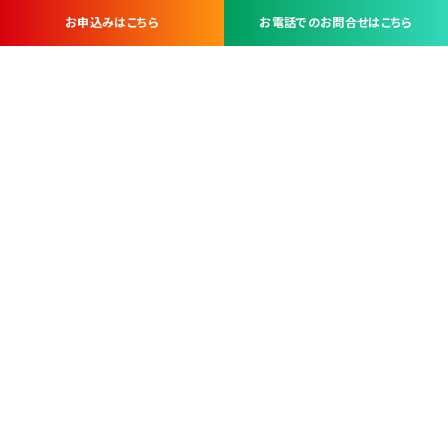
お申込みはこちら
お電話でのお問合せはこちら
お問い合わせ・お申し込みは
※当社は山梨県内 7 市 3 町を対象にケーブルテレビ・インターネ
ットサービスを提供する会社です。
総合受電窓口
コンタクトセンター
TEL.055-251-7111
甲府市北口2-14-14
MAP
＜電話＞ 月～金 9：00～19：00、（土・日・祝日）9：00～17：00
＜窓口＞ 月～土 9：00～16：30 ※日・祝日を除く
本社営業部