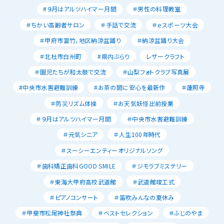
#９月はアルツハイマー月間
＃男性の料理教室
＃ちかい高齢者サロン
＃手話で交流
＃ｅスポーツ大会
＃甲府市富竹，地区納涼盆踊り
＃納涼盆踊り大会
＃北杜市白州町
#県内ぶらり
レザークラフト
＃園児たちが和太鼓で交流
＃山梨フォトクラブ写真展
#中央市水害避難訓練
#お茶の間に安心を最新作
＃蓮照寺
＃防災リズム体操
＃お天気妖怪出前授業
＃９月はアルツハイマー月間
＃中央市水害避難訓練
＃元気シニア
＃人生100年時代
＃スーシーエンティーオリジナルソング
＃歯科矯正歯科GOOD SMILE
＃ジモラブミステリー
＃東海大甲府高校武道館
＃武道館竣工式
＃ピアノコンサート
＃笛吹みんなの夏休み
＃甲斐市松尾神社祭典
＃ベストセレクション
＃ふじのやま