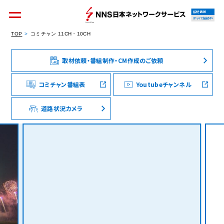
接続情報
IPv4で接続中
TOP
コミチャン 11CH・10CH
取材依頼・番組制作・CM作成のご依頼
個人のお客様
集合住宅オーナーの方
コミチャン番組表
Youtubeチャンネル
道路状況カメラ
法人のお客様
料金シミュレーション
資料請求