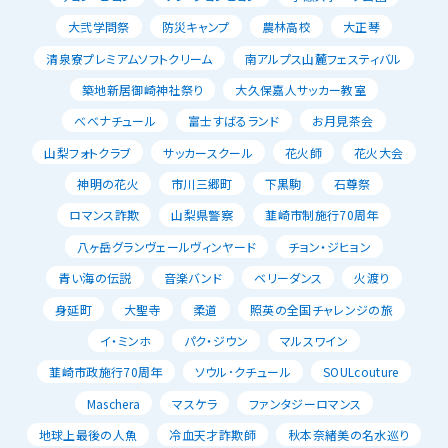
大弐学問祭
防災キャンプ
農林高校
大正琴
清泉寮プレミアムソフトクリーム
南アルプス山麓フェスティバル
築地新居御崎神社祭り
大久保嘉人サッカー教室
べべナチュール
富士すばるランド
お月見茶会
山梨フォトクラブ
サッカースクール
花火師
花火大会
神明の花火
市川三郷町
下黒駒
石尊祭
ロマンス詐欺
山梨県警察
韮崎市制施行70周年
八ヶ岳グランヴェールヴィンヤード
チョン・ジヒョン
青い海の伝説
音楽バンド
ベリーダンス
火渡り
身延町
大聖寺
柔道
照英の全国チャレンジの旅
イ・ミンホ
パク・ジウン
マルスワイン
韮崎市政施行70周年
ソウル･クチュール
SOULcouture
Maschera
マスケラ
ファンタジーロマンス
地球上最後の人魚
冷血天才詐欺師
秋本奈緒美の名水巡り