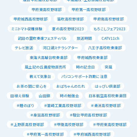
甲府東高校野球部
甲府第一高校野球部
甲府城西高校野球部
笛吹高校野球部
甲府南高校野球部
ミニトマト収穫体験
夏の高校野球2023
もろこしフェア2023
武田の里吹奏楽フェスティバル
放送時間
CATV11ch
テレビ放送
河口湖ステラシアター
八王子高校吹奏楽部
東海大高輪台吹奏楽部
甲府城西吹奏楽部
風土記の丘農産物直売所
時の記念日
突風
教えて気象台
パソコンサポート詐欺に注意
お茶の間に安心を
おばちゃんのたれ
はっぴい倶楽部
田植え体験
山田錦
時の勉強会
日本航空高校吹奏楽団
＃鯉のぼり
＃韮崎工業高校野球部
＃青洲高校野球部
＃身延高校野球部
＃駿台甲府高校野球部
＃上野原高校野球部
＃甲陵高校野球部
＃甲府東高校野球部
＃甲府第一高校野球部
＃甲府城西高校野球部