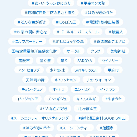
＃あ・い・う・え・おにぎり
＃甲斐マンガ塾
＃昭和町西条二区ふるさと祭り
＃はみがきのうた
＃どんな色が好き
＃しゃぼん玉
＃電話詐欺抑止装置
＃お茶の間に安心を
＃ゴールキーパースクール
＃蹴農人
＃ゴルフパートナー
＃北杜ヒュッゲの森
＃道の駅南きよさと
国指定重要無形民俗文化財
サークル
クラブ
美和神社
笛吹市
湯立祭
祭り
SADOYA
ワイナリー
アン・ヒョソブ
少年野球
SKYキャッスル
甲府市
天津司の舞
キム・ソヒョン
チェ・ウォニョン
チョン・ジュノ
オ・ナラ
ユン・セア
イ・テラン
ヨム・ジョンア
チン・ギジュ
キム・スルギ
#やまうた
#どんな色が好き
#しゃぼん玉
#スーシエンティーオリジナルソング
#歯科矯正歯科GOOD SMILE
#はみがきのうた
#スーシエンティー
#蓮照寺