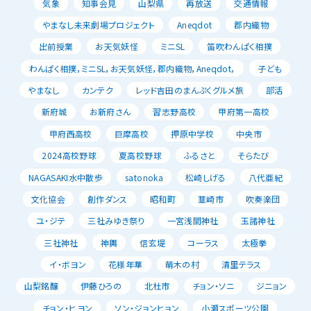
気象
知事会見
山梨県
再放送
交通情報
やまなし未来劇場プロジェクト
Aneqdot
郡内織物
出前授業
お天気妖怪
ミニSL
笛吹わんぱく相撲
わんぱく相撲，ミニSL，お天気妖怪，郡内織物，Aneqdot，
子ども
やまなし
カンテク
レッド吉田のまんぷくグルメ旅
部活
新府城
お新府さん
習志野高校
甲府第一高校
甲府西高校
巨摩高校
押原中学校
中央市
2024高校野球
夏高校野球
ふるさと
そらたび
NAGASAKI水中散歩
satonoka
松崎しげる
八代亜紀
文化協会
創作ダンス
昭和町
韮崎市
吹奏楽団
ユ・ジテ
三社みゆき祭り
一宮浅間神社
玉諸神社
三社神社
神輿
信玄堤
コーラス
太極拳
イ・ボヨン
花様年華
萌木の村
清里テラス
山梨銘醸
伊藤ひろの
北杜市
チョン・ソニ
ジニョン
チョン・ヒヨン
ソン・ジョンヒョン
小瀬スポーツ公園