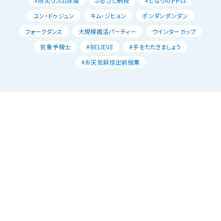
#防災リズム体操
ふるさと納税
#となりのトトロ
ユン・ドゥジュン
キム・ジヒョン
ポンダンポンダン
フォークダンス
大規模婚活パーティー
ウインターカップ
気象予報士
#BELIEVE
#手をたたきましょう
#お天気妖怪出前授業