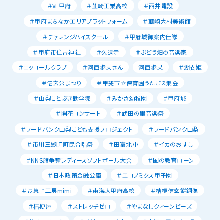
＃VF甲府
＃韮崎工業高校
＃西井電設
＃甲府まちなかエリアプラットフォーム
＃韮崎大村美術館
＃チャレンジハイスクール
＃甲府城御案内仕隊
＃甲府市住吉神社
＃久遠寺
＃ぶどう畑の音楽家
＃ニッコールクラブ
＃河西歩果さん
河西歩果
＃湖衣姫
＃信玄公まつり
＃甲斐市立保育園うたごえ集会
＃山梨ことぶき勧学院
＃みかさ幼稚園
＃甲府城
＃開花コンサート
＃武田の里音楽祭
＃フードバンク山梨こども支援プロジェクト
＃フードバンク山梨
＃市川三郷町町民合唱祭
＃田富北小
＃イカのおすし
＃NNS旗争奪レディースソフトボール大会
＃国の教育ローン
＃日本政策金融公庫
＃エコノミクス甲子園
＃お菓子工房mimi
＃東海大甲府高校
＃桔梗信玄餅銅像
＃桔梗屋
＃ストレッチゼロ
＃やまなしクィーンビーズ