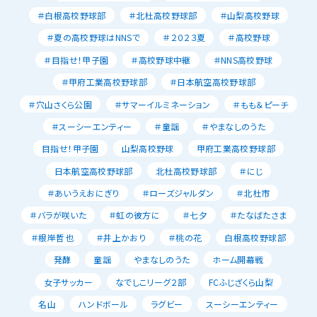
＃白根高校野球部
＃北杜高校野球部
＃山梨高校野球
＃夏の高校野球はNNSで
＃２０２３夏
＃高校野球
＃目指せ！甲子園
＃高校野球中継
＃NNS高校野球
＃甲府工業高校野球部
＃日本航空高校野球部
＃穴山さくら公園
＃サマーイルミネーション
＃もも＆ピーチ
＃スーシーエンティー
＃童謡
＃やまなしのうた
目指せ！甲子園
山梨高校野球
甲府工業高校野球部
日本航空高校野球部
北杜高校野球部
＃にじ
＃あいうえおにぎり
＃ローズジャルダン
＃北杜市
＃バラが咲いた
＃虹の彼方に
＃七夕
＃たなばたさま
＃根岸哲也
＃井上かおり
＃桃の花
白根高校野球部
発酵
童謡
やまなしのうた
ホーム開幕戦
女子サッカー
なでしこリーグ２部
FCふじざくら山梨
名山
ハンドボール
ラグビー
スーシーエンティー