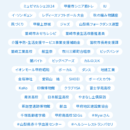
ミュゼマルシェ2024
甲斐市シニア筋トレ
IU
イ･ソンギュン
レディースソフトボール大会
秋の編み物講座
凧づくり
甲斐上野城
ジャズ
山梨県フォークダンス連盟
韮崎市おせちレシピ
韮崎市食生活改善推進員
介護予防・生活支援サービス事業支援補助金
笛吹市長寿支援課
韮崎工業高校
航空祭
市川三郷町合唱祭
ビッグバンド
闇バイト
ビッグベアーズ
カルロスＫ
イオンモール甲府昭和
ボーカル
ダンス
地建工業
金桜神社
愛宕山 結
SHOEI
ボーイスカウト
KaKo
印傳博物館
クラブYSA
富士学苑高校
青洲高校
日本航空高校
やまなし土偶探訪
釈迦堂遺跡博物館
献血
甲府地区建設業協会
千塚高齢者学級
甲府南高校SDGｓ
＃Mｙwさん
＃山梨県赤十字血液センター
＃ヘルシーレストランパセリ