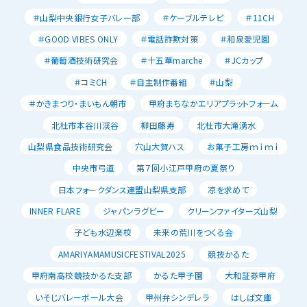
＃山梨中央銀行女子バレー部
＃ケーブルテレビ
＃11CH
＃GOOD VIBES ONLY
＃電話詐欺対策
＃和泉愛児園
＃葡萄酒技術研究会
＃十五華marche
＃JCカップ
＃コミCH
＃自主制作番組
＃山梨
＃かきまつり・まいもん朝市
甲府まちなかエリアプラットフォーム
北杜市本谷川渓谷
柳田藤寿
北杜市大滝湧水
山梨県食品技術研究会
穴山大賀ハス
お菓子工房ｍｉｍｉ
中央市弓道
第７回小江戸甲府の夏祭り
日本フォークダンス連盟山梨県支部
凉を求めて
INNER FLARE
ジャパンラグビー
クリーンファイターズ山梨
子ども水辺楽校
未来の荒川をつくる会
AMARIYAMAMUSICFESTIVAL2025
競技かるた
甲府南高校競技かるた支部
かるた甲子園
大和証券甲府
いそじバレーボール大会
甲州弁シンデレラ
はしば文庫