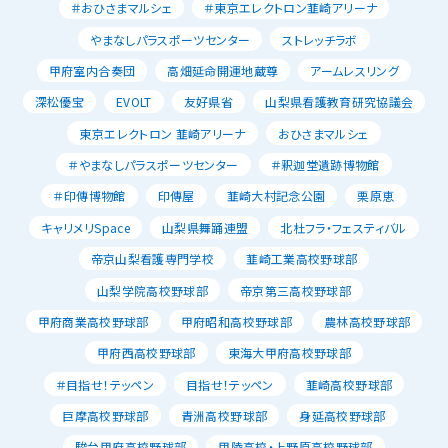
＃おひさまマルシェ
＃東京エレクトロン韮崎アリーナ
やまなしパラスポーツセンター
ストレッチラボ
甲府室内合奏団
高畑延命開運地蔵尊
アームレスリング
深松優宝
EVOLT
友好県省
山梨県看護教育研究協議会
東京エレクトロン 韮崎アリーナ
おひさまマルシェ
＃やまなしパラスポーツセンター
＃釈迦堂遺跡博物館
＃印傳博物館
印傳屋
韮崎大村記念公園
栗原恵
キャリメリSpace
山梨県舞踊連盟
北杜フラ・フェスティバル
帝京山梨看護専門学校
韮崎工業高校野球部
山梨学院高校野球部
帝京第三高校野球部
甲府商業高校野球部
甲府昭和高校野球部
農林高校野球部
甲府西高校野球部
東海大甲府高校野球部
＃目指せ！テッペン
目指せ！テッペン
韮崎高校野球部
巨摩高校野球部
青洲高校野球部
身延高校野球部
駿台甲府高校野球部
甲陵高校・上野原高校野球部