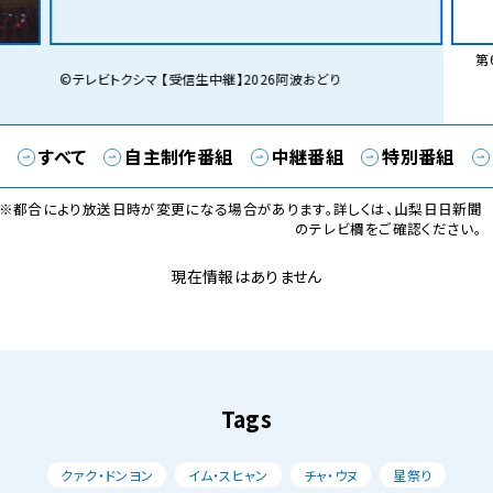
第6
©テレビトクシマ 【受信生中継】2026阿波おどり
すべて
自主制作番組
中継番組
特別番組
※都合により放送日時が変更になる場合があります。詳しくは、山梨日日新聞
のテレビ欄をご確認ください。
現在情報はありません
Tags
クァク・ドンヨン
イム・スヒャン
チャ・ウヌ
星祭り