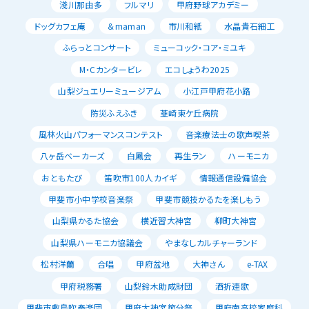
淺川那由多
フルマリ
甲府野球アカデミー
ドッグカフェ庵
＆maman
市川和紙
水晶貴石細工
ふらっとコンサート
ミューコック・コア・ミユキ
M・Cカンタービレ
エコしょうわ2025
山梨ジュエリーミュージアム
小江戸甲府花小路
防災ふえふき
韮崎東ケ丘病院
風林火山パフォーマンスコンテスト
音楽療法士の歌声喫茶
八ヶ岳ベーカーズ
白鳳会
再生ラン
ハーモニカ
おともたび
笛吹市100人カイギ
情報通信設備協会
甲斐市小中学校音楽祭
甲斐市競技かるたを楽しもう
山梨県かるた協会
横近習大神宮
柳町大神宮
山梨県ハーモニカ協議会
やまなしカルチャーランド
松村洋蘭
合唱
甲府盆地
大神さん
e-TAX
甲府税務署
山梨鈴木助成財団
酒折連歌
甲斐市敷島吹奏楽団
甲府大神宮節分祭
甲府南高校家庭科