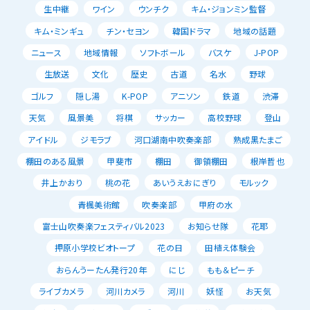
生中継
ワイン
ウンチク
キム・ジョンミン監督
キム・ミンギュ
チン・セヨン
韓国ドラマ
地域の話題
ニュース
地域情報
ソフトボール
バスケ
J-POP
生放送
文化
歴史
古道
名水
野球
ゴルフ
隠し湯
K-POP
アニソン
鉄道
渋滞
天気
風景美
将棋
サッカー
高校野球
登山
アイドル
ジモラブ
河口湖南中吹奏楽部
熟成黒たまご
棚田のある風景
甲斐市
棚田
御領棚田
根岸哲也
井上かおり
桃の花
あいうえおにぎり
モルック
青楓美術館
吹奏楽部
甲府の水
富士山吹奏楽フェスティバル2023
お知らせ隊
花耶
押原小学校ビオトープ
花の日
田植え体験会
おらんうーたん発行20年
にじ
もも＆ピーチ
ライブカメラ
河川カメラ
河川
妖怪
お天気