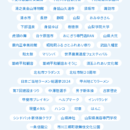
湯之奥金山博物館
身延山久遠寺
須坂市
諏訪市
清水市
長野
静岡
山梨
おみゆきさん
下部温泉
身延ゆば
樹徳祭
山梨学院大学
虎頭の舞
台ケ原宿市
おにぎり専門店RAN
山県大弐
薮内正幸美術館
昭和町ふるさとふれあい祭り
武田八幡宮
和太鼓
マリンバ
世界農業遺産フェスティバル
韮崎平和観音
韮崎平和観音おそうじ
須玉ふれあい文化館
北杜市フラダンス
北杜市制２０周年
日本ご当地ラーメン総選挙2024
甲州地どりラーメン
第７回建設まつり
中澤陸選手
男子新体操
古家啓史
甲斐市ブレイキン
ヘルプマーク
インバウンド
現璽メタル
ハンコ
印章
はんこ
シンドバット新体操クラブ
山県神社
山梨県美容専門学校
一条信龍公
市川三郷町歌舞伎文化公園