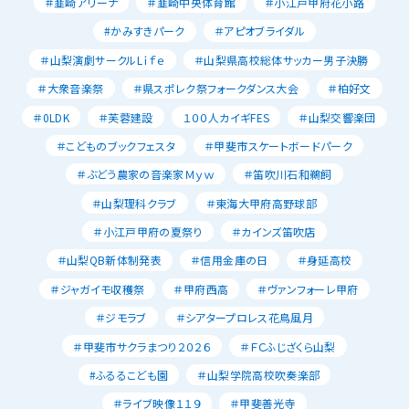
＃韮崎アリーナ
＃韮崎中央体育館
＃小江戸甲府花小路
#かみすきパーク
＃アピオブライダル
＃山梨演劇サークルLｉｆｅ
＃山梨県高校総体サッカー男子決勝
＃大衆音楽祭
＃県スポレク祭フォークダンス大会
＃柏好文
＃0LDK
＃芙蓉建設
１００人カイギFES
＃山梨交響楽団
＃こどものブックフェスタ
＃甲斐市スケートボードパーク
＃ぶどう農家の音楽家Ｍｙｗ
＃笛吹川石和鵜飼
＃山梨理科クラブ
＃東海大甲府高野球部
＃小江戸甲府の夏祭り
＃カインズ笛吹店
＃山梨QB新体制発表
＃信用金庫の日
＃身延高校
＃ジャガイモ収穫祭
＃甲府西高
＃ヴァンフォーレ甲府
＃ジモラブ
＃シアタープロレス花鳥風月
＃甲斐市サクラまつり２０２６
＃ＦＣふじざくら山梨
#ふるるこども園
＃山梨学院高校吹奏楽部
＃ライブ映像１１９
＃甲斐善光寺