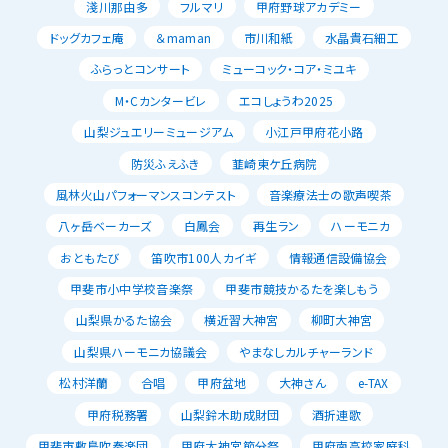
淺川那由多
フルマリ
甲府野球アカデミー
ドッグカフェ庵
＆maman
市川和紙
水晶貴石細工
ふらっとコンサート
ミューコック・コア・ミユキ
M・Cカンタービレ
エコしょうわ2025
山梨ジュエリーミュージアム
小江戸甲府花小路
防災ふえふき
韮崎東ケ丘病院
風林火山パフォーマンスコンテスト
音楽療法士の歌声喫茶
八ヶ岳ベーカーズ
白鳳会
再生ラン
ハーモニカ
おともたび
笛吹市100人カイギ
情報通信設備協会
甲斐市小中学校音楽祭
甲斐市競技かるたを楽しもう
山梨県かるた協会
横近習大神宮
柳町大神宮
山梨県ハーモニカ協議会
やまなしカルチャーランド
松村洋蘭
合唱
甲府盆地
大神さん
e-TAX
甲府税務署
山梨鈴木助成財団
酒折連歌
甲斐市敷島吹奏楽団
甲府大神宮節分祭
甲府南高校家庭科