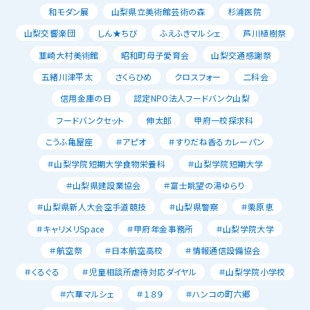
和モダン展
山梨県立美術館芸術の森
杉浦医院
山梨交響楽団
しん★ちび
ふえふきマルシェ
芦川植樹祭
韮崎大村美術館
昭和町母子愛育会
山梨交通感謝祭
五緒川津平太
さくらひめ
クロスフォー
二科会
信用金庫の日
認定NPO法人フードバンク山梨
フードバンクセット
伸太郎
甲府一校探求科
こうふ亀屋座
＃アピオ
＃すりだね香るカレーパン
＃山梨学院短期大学食物栄養科
＃山梨学院短期大学
＃山梨県建設業協会
＃富士眺望の湯ゆらり
＃山梨県新人大会空手道競技
＃山梨県警察
＃栗原恵
＃キャリメリSpace
＃甲府年金事務所
＃山梨学院大学
＃航空祭
＃日本航空高校
＃情報通信設備協会
＃くるぐる
＃児童相談所虐待対応ダイヤル
＃山梨学院小学校
＃六華マルシェ
＃１８９
＃ハンコの町六郷