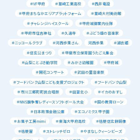
＃VF甲府
＃韮崎工業高校
＃西井電設
＃甲府まちなかエリアプラットフォーム
＃韮崎大村美術館
＃チャレンジハイスクール
＃甲府城御案内仕隊
＃甲府市住吉神社
＃久遠寺
＃ぶどう畑の音楽家
＃ニッコールクラブ
＃河西歩果さん
河西歩果
＃湖衣姫
＃信玄公まつり
＃甲斐市立保育園うたごえ集会
＃山梨ことぶき勧学院
＃みかさ幼稚園
＃甲府城
＃開花コンサート
＃武田の里音楽祭
＃フードバンク山梨こども支援プロジェクト
＃フードバンク山梨
＃市川三郷町町民合唱祭
＃田富北小
＃イカのおすし
＃NNS旗争奪レディースソフトボール大会
＃国の教育ローン
＃日本政策金融公庫
＃エコノミクス甲子園
＃お菓子工房mimi
＃東海大甲府高校
＃桔梗信玄餅銅像
＃桔梗屋
＃ストレッチゼロ
＃やまなしクィーンビーズ