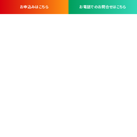
お申込みはこちら
お電話でのお問合せはこちら
お問い合わせ・お申し込みは
※当社は山梨県内 7 市 3 町を対象にケーブルテレビ・インターネ
ットサービスを提供する会社です。
総合受電窓口
コンタクトセンター
TEL.055-251-7111
甲府市北口2-14-14
MAP
＜電話＞ 月～金 9：00～19：00、（土・日・祝日）9：00～17：00
＜窓口＞ 月～土 9：00～16：30 ※日・祝日を除く
本社営業部