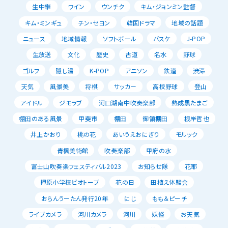
生中継
ワイン
ウンチク
キム・ジョンミン監督
キム・ミンギュ
チン・セヨン
韓国ドラマ
地域の話題
ニュース
地域情報
ソフトボール
バスケ
J-POP
生放送
文化
歴史
古道
名水
野球
ゴルフ
隠し湯
K-POP
アニソン
鉄道
渋滞
天気
風景美
将棋
サッカー
高校野球
登山
アイドル
ジモラブ
河口湖南中吹奏楽部
熟成黒たまご
棚田のある風景
甲斐市
棚田
御領棚田
根岸哲也
井上かおり
桃の花
あいうえおにぎり
モルック
青楓美術館
吹奏楽部
甲府の水
富士山吹奏楽フェスティバル2023
お知らせ隊
花耶
押原小学校ビオトープ
花の日
田植え体験会
おらんうーたん発行20年
にじ
もも＆ピーチ
ライブカメラ
河川カメラ
河川
妖怪
お天気