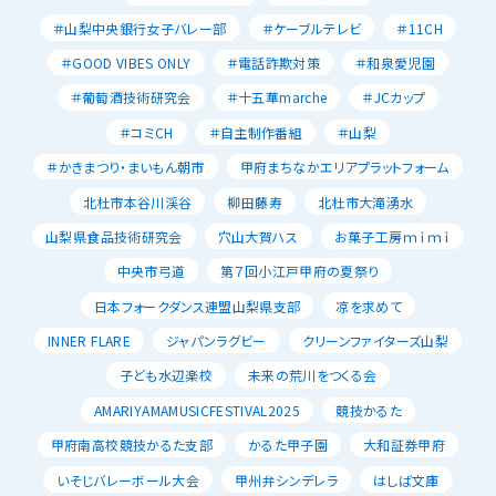
＃山梨中央銀行女子バレー部
＃ケーブルテレビ
＃11CH
＃GOOD VIBES ONLY
＃電話詐欺対策
＃和泉愛児園
＃葡萄酒技術研究会
＃十五華marche
＃JCカップ
＃コミCH
＃自主制作番組
＃山梨
＃かきまつり・まいもん朝市
甲府まちなかエリアプラットフォーム
北杜市本谷川渓谷
柳田藤寿
北杜市大滝湧水
山梨県食品技術研究会
穴山大賀ハス
お菓子工房ｍｉｍｉ
中央市弓道
第７回小江戸甲府の夏祭り
日本フォークダンス連盟山梨県支部
凉を求めて
INNER FLARE
ジャパンラグビー
クリーンファイターズ山梨
子ども水辺楽校
未来の荒川をつくる会
AMARIYAMAMUSICFESTIVAL2025
競技かるた
甲府南高校競技かるた支部
かるた甲子園
大和証券甲府
いそじバレーボール大会
甲州弁シンデレラ
はしば文庫