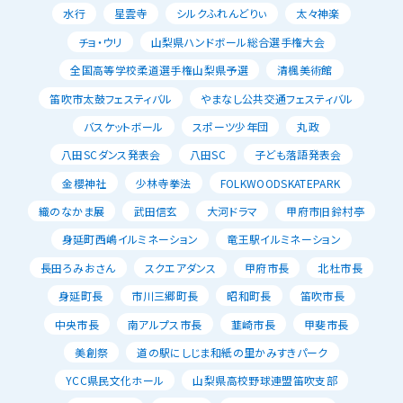
水行
星雲寺
シルクふれんどりぃ
太々神楽
チョ・ウリ
山梨県ハンドボール総合選手権大会
全国高等学校柔道選手権山梨県予選
清楓美術館
笛吹市太鼓フェスティバル
やまなし公共交通フェスティバル
バスケットボール
スポーツ少年団
丸政
八田SCダンス発表会
八田SC
子ども落語発表会
金櫻神社
少林寺拳法
FOLKWOODSKATEPARK
織のなかま展
武田信玄
大河ドラマ
甲府市旧鈴村亭
身延町西嶋イルミネーション
竜王駅イルミネーション
長田ろみおさん
スクエアダンス
甲府市長
北杜市長
身延町長
市川三郷町長
昭和町長
笛吹市長
中央市長
南アルプス市長
韮崎市長
甲斐市長
美創祭
道の駅にしじま和紙の里かみすきパーク
YCC県民文化ホール
山梨県高校野球連盟笛吹支部