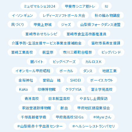
ミュゼマルシェ2024
甲斐市シニア筋トレ
IU
イ･ソンギュン
レディースソフトボール大会
秋の編み物講座
凧づくり
甲斐上野城
ジャズ
山梨県フォークダンス連盟
韮崎市おせちレシピ
韮崎市食生活改善推進員
介護予防・生活支援サービス事業支援補助金
笛吹市長寿支援課
韮崎工業高校
航空祭
市川三郷町合唱祭
ビッグバンド
闇バイト
ビッグベアーズ
カルロスＫ
イオンモール甲府昭和
ボーカル
ダンス
地建工業
金桜神社
愛宕山 結
SHOEI
ボーイスカウト
KaKo
印傳博物館
クラブYSA
富士学苑高校
青洲高校
日本航空高校
やまなし土偶探訪
釈迦堂遺跡博物館
献血
甲府地区建設業協会
千塚高齢者学級
甲府南高校SDGｓ
＃Mｙwさん
＃山梨県赤十字血液センター
＃ヘルシーレストランパセリ