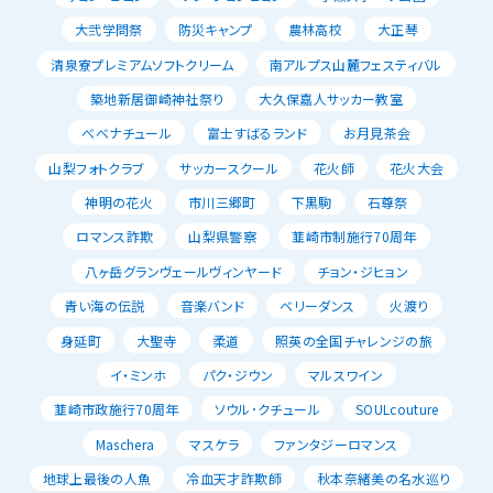
大弐学問祭
防災キャンプ
農林高校
大正琴
清泉寮プレミアムソフトクリーム
南アルプス山麓フェスティバル
築地新居御崎神社祭り
大久保嘉人サッカー教室
べべナチュール
富士すばるランド
お月見茶会
山梨フォトクラブ
サッカースクール
花火師
花火大会
神明の花火
市川三郷町
下黒駒
石尊祭
ロマンス詐欺
山梨県警察
韮崎市制施行70周年
八ヶ岳グランヴェールヴィンヤード
チョン・ジヒョン
青い海の伝説
音楽バンド
ベリーダンス
火渡り
身延町
大聖寺
柔道
照英の全国チャレンジの旅
イ・ミンホ
パク・ジウン
マルスワイン
韮崎市政施行70周年
ソウル･クチュール
SOULcouture
Maschera
マスケラ
ファンタジーロマンス
地球上最後の人魚
冷血天才詐欺師
秋本奈緒美の名水巡り