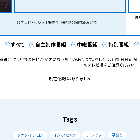
第6
©テレビトクシマ 【受信生中継】2026阿波おどり
すべて
自主制作番組
中継番組
特別番組
※都合により放送日時が変更になる場合があります。詳しくは、山梨日日新聞
のテレビ欄をご確認ください。
現在情報はありません
Tags
クァク・ドンヨン
イム・スヒャン
チャ・ウヌ
星祭り