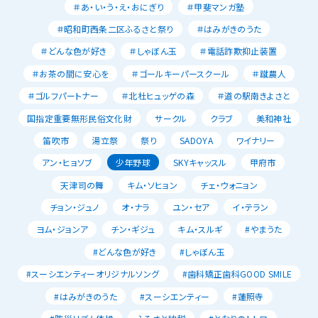
＃あ・い・う・え・おにぎり
＃甲斐マンガ塾
＃昭和町西条二区ふるさと祭り
＃はみがきのうた
＃どんな色が好き
＃しゃぼん玉
＃電話詐欺抑止装置
＃お茶の間に安心を
＃ゴールキーパースクール
＃蹴農人
＃ゴルフパートナー
＃北杜ヒュッゲの森
＃道の駅南きよさと
国指定重要無形民俗文化財
サークル
クラブ
美和神社
笛吹市
湯立祭
祭り
SADOYA
ワイナリー
アン・ヒョソブ
少年野球
SKYキャッスル
甲府市
天津司の舞
キム・ソヒョン
チェ・ウォニョン
チョン・ジュノ
オ・ナラ
ユン・セア
イ・テラン
ヨム・ジョンア
チン・ギジュ
キム・スルギ
#やまうた
#どんな色が好き
#しゃぼん玉
#スーシエンティーオリジナルソング
#歯科矯正歯科GOOD SMILE
#はみがきのうた
#スーシエンティー
#蓮照寺