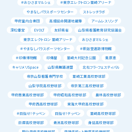
＃おひさまマルシェ
＃東京エレクトロン韮崎アリーナ
やまなしパラスポーツセンター
ストレッチラボ
甲府室内合奏団
高畑延命開運地蔵尊
アームレスリング
深松優宝
EVOLT
友好県省
山梨県看護教育研究協議会
東京エレクトロン 韮崎アリーナ
おひさまマルシェ
＃やまなしパラスポーツセンター
＃釈迦堂遺跡博物館
＃印傳博物館
印傳屋
韮崎大村記念公園
栗原恵
キャリメリSpace
山梨県舞踊連盟
北杜フラ・フェスティバル
帝京山梨看護専門学校
韮崎工業高校野球部
山梨学院高校野球部
帝京第三高校野球部
甲府商業高校野球部
甲府昭和高校野球部
農林高校野球部
甲府西高校野球部
東海大甲府高校野球部
＃目指せ！テッペン
目指せ！テッペン
韮崎高校野球部
巨摩高校野球部
青洲高校野球部
身延高校野球部
駿台甲府高校野球部
甲陵高校・上野原高校野球部