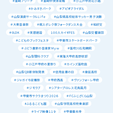
＃韮崎アリーナ
＃韮崎中央体育館
＃小江戸甲府花小路
#かみすきパーク
＃アピオブライダル
＃山梨演劇サークルLｉｆｅ
＃山梨県高校総体サッカー男子決勝
＃大衆音楽祭
＃県スポレク祭フォークダンス大会
＃柏好文
＃0LDK
＃芙蓉建設
１００人カイギFES
＃山梨交響楽団
＃こどものブックフェスタ
＃甲斐市スケートボードパーク
＃ぶどう農家の音楽家Ｍｙｗ
＃笛吹川石和鵜飼
＃山梨理科クラブ
＃東海大甲府高野球部
＃小江戸甲府の夏祭り
＃カインズ笛吹店
＃山梨QB新体制発表
＃信用金庫の日
＃身延高校
＃ジャガイモ収穫祭
＃甲府西高
＃ヴァンフォーレ甲府
＃ジモラブ
＃シアタープロレス花鳥風月
＃甲斐市サクラまつり２０２６
＃ＦＣふじざくら山梨
#ふるるこども園
＃山梨学院高校吹奏楽部
＃ライブ映像１１９
＃甲斐善光寺