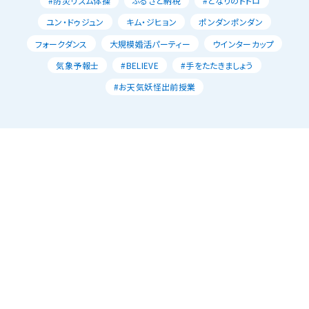
#防災リズム体操
ふるさと納税
#となりのトトロ
ユン・ドゥジュン
キム・ジヒョン
ポンダンポンダン
フォークダンス
大規模婚活パーティー
ウインターカップ
気象予報士
#BELIEVE
#手をたたきましょう
#お天気妖怪出前授業