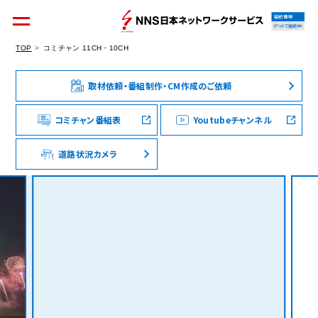
接続情報
IPv4で接続中
TOP
コミチャン 11CH・10CH
取材依頼・番組制作・CM作成のご依頼
個人のお客様
集合住宅オーナーの方
コミチャン番組表
Youtubeチャンネル
道路状況カメラ
法人のお客様
料金シミュレーション
資料請求