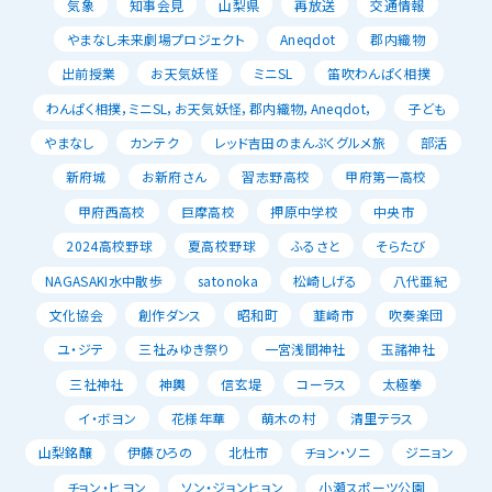
気象
知事会見
山梨県
再放送
交通情報
やまなし未来劇場プロジェクト
Aneqdot
郡内織物
出前授業
お天気妖怪
ミニSL
笛吹わんぱく相撲
わんぱく相撲，ミニSL，お天気妖怪，郡内織物，Aneqdot，
子ども
やまなし
カンテク
レッド吉田のまんぷくグルメ旅
部活
新府城
お新府さん
習志野高校
甲府第一高校
甲府西高校
巨摩高校
押原中学校
中央市
2024高校野球
夏高校野球
ふるさと
そらたび
NAGASAKI水中散歩
satonoka
松崎しげる
八代亜紀
文化協会
創作ダンス
昭和町
韮崎市
吹奏楽団
ユ・ジテ
三社みゆき祭り
一宮浅間神社
玉諸神社
三社神社
神輿
信玄堤
コーラス
太極拳
イ・ボヨン
花様年華
萌木の村
清里テラス
山梨銘醸
伊藤ひろの
北杜市
チョン・ソニ
ジニョン
チョン・ヒヨン
ソン・ジョンヒョン
小瀬スポーツ公園