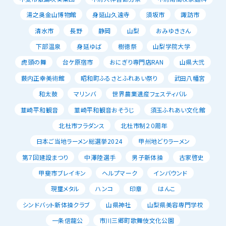
湯之奥金山博物館
身延山久遠寺
須坂市
諏訪市
清水市
長野
静岡
山梨
おみゆきさん
下部温泉
身延ゆば
樹徳祭
山梨学院大学
虎頭の舞
台ケ原宿市
おにぎり専門店RAN
山県大弐
薮内正幸美術館
昭和町ふるさとふれあい祭り
武田八幡宮
和太鼓
マリンバ
世界農業遺産フェスティバル
韮崎平和観音
韮崎平和観音おそうじ
須玉ふれあい文化館
北杜市フラダンス
北杜市制２０周年
日本ご当地ラーメン総選挙2024
甲州地どりラーメン
第７回建設まつり
中澤陸選手
男子新体操
古家啓史
甲斐市ブレイキン
ヘルプマーク
インバウンド
現璽メタル
ハンコ
印章
はんこ
シンドバット新体操クラブ
山県神社
山梨県美容専門学校
一条信龍公
市川三郷町歌舞伎文化公園