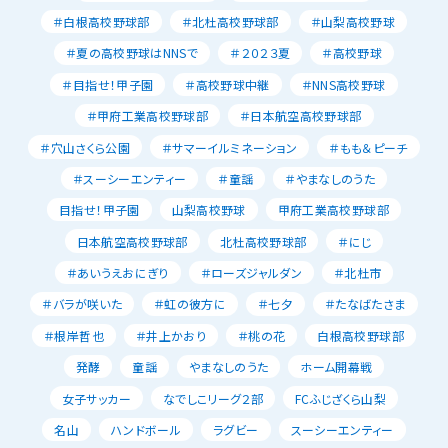
＃白根高校野球部
＃北杜高校野球部
＃山梨高校野球
＃夏の高校野球はNNSで
＃２０２３夏
＃高校野球
＃目指せ！甲子園
＃高校野球中継
＃NNS高校野球
＃甲府工業高校野球部
＃日本航空高校野球部
＃穴山さくら公園
＃サマーイルミネーション
＃もも＆ピーチ
＃スーシーエンティー
＃童謡
＃やまなしのうた
目指せ！甲子園
山梨高校野球
甲府工業高校野球部
日本航空高校野球部
北杜高校野球部
＃にじ
＃あいうえおにぎり
＃ローズジャルダン
＃北杜市
＃バラが咲いた
＃虹の彼方に
＃七夕
＃たなばたさま
＃根岸哲也
＃井上かおり
＃桃の花
白根高校野球部
発酵
童謡
やまなしのうた
ホーム開幕戦
女子サッカー
なでしこリーグ２部
FCふじざくら山梨
名山
ハンドボール
ラグビー
スーシーエンティー