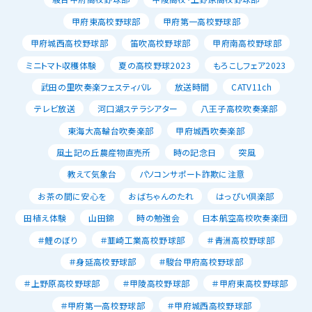
甲府東高校野球部
甲府第一高校野球部
甲府城西高校野球部
笛吹高校野球部
甲府南高校野球部
ミニトマト収穫体験
夏の高校野球2023
もろこしフェア2023
武田の里吹奏楽フェスティバル
放送時間
CATV11ch
テレビ放送
河口湖ステラシアター
八王子高校吹奏楽部
東海大高輪台吹奏楽部
甲府城西吹奏楽部
風土記の丘農産物直売所
時の記念日
突風
教えて気象台
パソコンサポート詐欺に注意
お茶の間に安心を
おばちゃんのたれ
はっぴい倶楽部
田植え体験
山田錦
時の勉強会
日本航空高校吹奏楽団
＃鯉のぼり
＃韮崎工業高校野球部
＃青洲高校野球部
＃身延高校野球部
＃駿台甲府高校野球部
＃上野原高校野球部
＃甲陵高校野球部
＃甲府東高校野球部
＃甲府第一高校野球部
＃甲府城西高校野球部