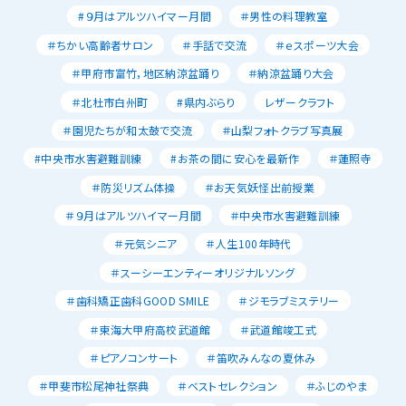
#９月はアルツハイマー月間
＃男性の料理教室
＃ちかい高齢者サロン
＃手話で交流
＃ｅスポーツ大会
＃甲府市富竹，地区納涼盆踊り
＃納涼盆踊り大会
＃北杜市白州町
#県内ぶらり
レザークラフト
＃園児たちが和太鼓で交流
＃山梨フォトクラブ写真展
#中央市水害避難訓練
#お茶の間に安心を最新作
＃蓮照寺
＃防災リズム体操
＃お天気妖怪出前授業
＃９月はアルツハイマー月間
＃中央市水害避難訓練
＃元気シニア
＃人生100年時代
＃スーシーエンティーオリジナルソング
＃歯科矯正歯科GOOD SMILE
＃ジモラブミステリー
＃東海大甲府高校武道館
＃武道館竣工式
＃ピアノコンサート
＃笛吹みんなの夏休み
＃甲斐市松尾神社祭典
＃ベストセレクション
＃ふじのやま