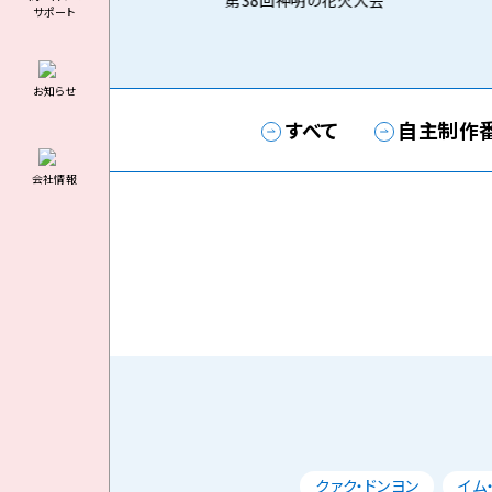
第38回神明の花火大会
サポート
お知らせ
すべて
自主制作
会社情報
クァク・ドンヨン
イム