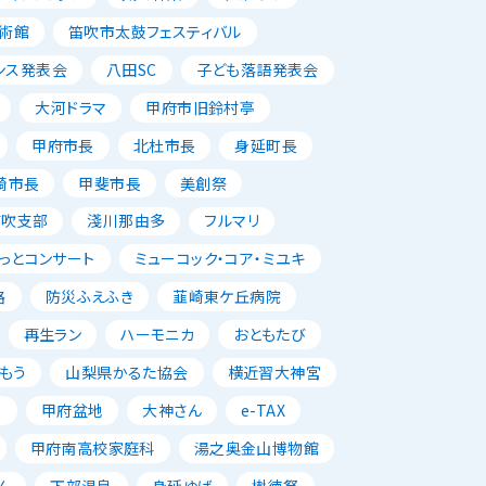
術館
笛吹市太鼓フェスティバル
ンス発表会
八田SC
子ども落語発表会
大河ドラマ
甲府市旧鈴村亭
甲府市長
北杜市長
身延町長
崎市長
甲斐市長
美創祭
笛吹支部
淺川那由多
フルマリ
っとコンサート
ミューコック・コア・ミユキ
路
防災ふえふき
韮崎東ケ丘病院
再生ラン
ハーモニカ
おともたび
もう
山梨県かるた協会
横近習大神宮
唱
甲府盆地
大神さん
e-TAX
甲府南高校家庭科
湯之奥金山博物館
ん
下部温泉
身延ゆば
樹徳祭