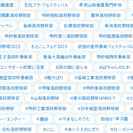
舞踊連盟
北杜フラ・フェスティバル
帝京山梨看護専門学校
府商業高校野球部
甲府昭和高校野球部
農林高校野球部
テッペン
韮崎高校野球部
巨摩高校野球部
青洲高校野球
甲府東高校野球部
甲府第一高校野球部
甲府城西高校野球
野球2023
もろこしフェア2023
武田の里吹奏楽フェスティバ
王子高校吹奏楽部
東海大高輪台吹奏楽部
甲府城西吹奏楽部
ソコンサポート詐欺に注意
お茶の間に安心を
おばちゃんのたれ
航空高校吹奏楽団
＃鯉のぼり
＃韮崎工業高校野球部
＃
野原高校野球部
＃甲陵高校野球部
＃甲府東高校野球部
高校野球部
＃山梨高校野球
＃夏の高校野球はNNSで
＃
高校野球
＃甲府工業高校野球部
＃日本航空高校野球部
シーエンティー
＃童謡
＃やまなしのうた
目指せ！甲子園
北杜高校野球部
＃にじ
＃あいうえおにぎり
＃ローズジ