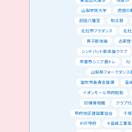
山梨学院大学
虎頭の
武田八幡宮
和太鼓
北杜市フラダンス
北杜
男子新体操
古家啓
シンドバット新体操クラブ
甲斐市シニア筋トレ
IU
山梨県フォークダンス
笛吹市長寿支援課
韮
イオンモール甲府昭和
印傳博物館
クラブYS
甲府地区建設業協会
千塚
＃VF甲府
＃韮崎工業高