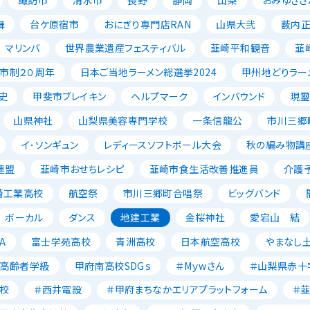
舞
台ケ原宿市
おにぎり専門店RAN
山県大弐
薮内
マリンバ
世界農業遺産フェスティバル
韮崎平和観音
韮
市制２０周年
日本ご当地ラーメン総選挙2024
甲州地どりラー
史
甲斐市ブレイキン
ヘルプマーク
インバウンド
現璽
山県神社
山梨県美容専門学校
一条信龍公
市川三郷
イ･ソンギュン
レディースソフトボール大会
秋の編み物講
連盟
韮崎市おせちレシピ
韮崎市食生活改善推進員
介護
崎工業高校
航空祭
市川三郷町合唱祭
ビッグバンド
ボーカル
ダンス
地建工業
金桜神社
愛宕山 結
A
富士学苑高校
青洲高校
日本航空高校
やまなし
高齢者学級
甲府南高校SDGｓ
＃Mｙwさん
＃山梨県赤十
校
＃西井電設
＃甲府まちなかエリアプラットフォーム
＃