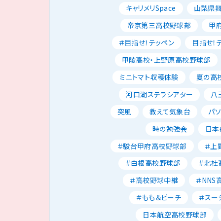
キャリメリSpace
山梨県
帝京第三高校野球部
甲
＃目指せ！テッペン
目指せ！
甲陵高校・上野原高校野球部
ミニトマト収穫体験
夏の高校
河口湖ステラシアター
八
突風
教えて気象台
パ
時の勉強会
日本
＃駿台甲府高校野球部
＃上
＃白根高校野球部
＃北杜
＃高校野球中継
＃NNS
＃もも＆ピーチ
＃スー
日本航空高校野球部