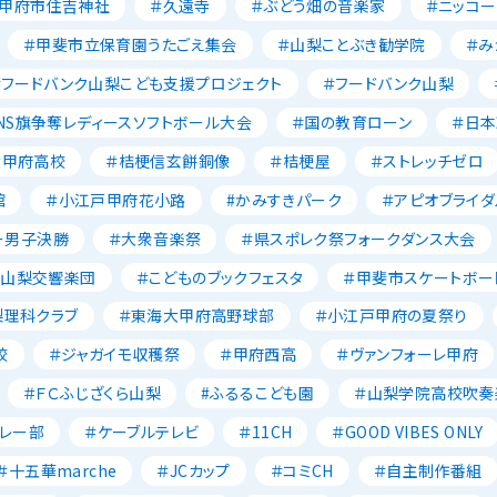
＃甲府市住吉神社
＃久遠寺
＃ぶどう畑の音楽家
＃ニッコー
＃甲斐市立保育園うたごえ集会
＃山梨ことぶき勧学院
＃み
＃フードバンク山梨こども支援プロジェクト
＃フードバンク山梨
NS旗争奪レディースソフトボール大会
＃国の教育ローン
＃日
大甲府高校
＃桔梗信玄餅銅像
＃桔梗屋
＃ストレッチゼロ
館
＃小江戸甲府花小路
#かみすきパーク
＃アピオブライダ
ー男子決勝
＃大衆音楽祭
＃県スポレク祭フォークダンス大会
＃山梨交響楽団
＃こどものブックフェスタ
＃甲斐市スケートボー
梨理科クラブ
＃東海大甲府高野球部
＃小江戸甲府の夏祭り
校
＃ジャガイモ収穫祭
＃甲府西高
＃ヴァンフォーレ甲府
＃ＦＣふじざくら山梨
#ふるるこども園
＃山梨学院高校吹奏
レー部
＃ケーブルテレビ
＃11CH
＃GOOD VIBES ONLY
＃十五華marche
＃JCカップ
＃コミCH
＃自主制作番組