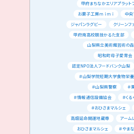
甲府まちなかエリアプラット
お菓子工房ｍｉｍｉ
中央
ジャパンラグビー
クリーンフ
甲府南高校競技かるた支部
山梨県立美術館芸術の
昭和町母子愛育会
認定NPO法人フードバンク山梨
＃山梨学院短期大学食物栄
＃山梨県警察
＃
＃情報通信設備協会
＃くる
＃おひさまマルシェ
高畑延命開運地蔵尊
アーム
おひさまマルシェ
＃やま