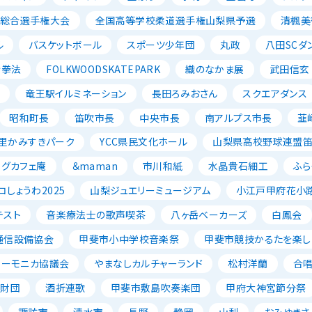
ル総合選手権大会
全国高等学校柔道選手権山梨県予選
清楓美
ル
バスケットボール
スポーツ少年団
丸政
八田SCダ
寺拳法
FOLKWOODSKATEPARK
織のなかま展
武田信玄
ン
竜王駅イルミネーション
長田ろみおさん
スクエアダンス
昭和町長
笛吹市長
中央市長
南アルプス市長
韮
里かみすきパーク
YCC県民文化ホール
山梨県高校野球連盟
ッグカフェ庵
＆maman
市川和紙
水晶貴石細工
ふら
コしょうわ2025
山梨ジュエリーミュージアム
小江戸甲府花小
テスト
音楽療法士の歌声喫茶
八ヶ岳ベーカーズ
白鳳会
通信設備協会
甲斐市小中学校音楽祭
甲斐市競技かるたを楽し
ハーモニカ協議会
やまなしカルチャーランド
松村洋蘭
合
成財団
酒折連歌
甲斐市敷島吹奏楽団
甲府大神宮節分祭
諏訪市
清水市
長野
静岡
山梨
おみゆきさ