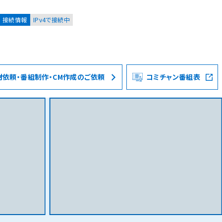
接続情報
IPv4で接続中
材依頼・番組制作・CM作成のご依頼
コミチャン番組表
お客様
集合住宅オーナーの方
レーション
資料請求