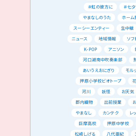
＃虹の彼方に
＃七夕
やまなしのうた
ホーム
スーシーエンティー
生中継
ニュース
地域情報
ソフ
K-POP
アニソン
河口湖南中吹奏楽部
あいうえおにぎり
モル
押原小学校ビオトープ
河川
妖怪
お天気
郡内織物
出前授業
やまなし
カンテク
レ
巨摩高校
押原中学校
松崎しげる
八代亜紀