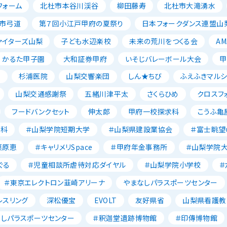
フォーム
北杜市本谷川渓谷
柳田藤寿
北杜市大滝湧水
市弓道
第７回小江戸甲府の夏祭り
日本フォークダンス連盟山
ァイターズ山梨
子ども水辺楽校
未来の荒川をつくる会
AM
かるた甲子園
大和証券甲府
いそじバレーボール大会
甲
森
杉浦医院
山梨交響楽団
しん★ちび
ふえふきマルシ
山梨交通感謝祭
五緒川津平太
さくらひめ
クロスフ
フードバンクセット
伸太郎
甲府一校探求科
こうふ亀
養科
＃山梨学院短期大学
＃山梨県建設業協会
＃富士眺望
栗原恵
＃キャリメリSpace
＃甲府年金事務所
＃山梨学院
ぐる
＃児童相談所虐待対応ダイヤル
＃山梨学院小学校
＃
＃東京エレクトロン韮崎アリーナ
やまなしパラスポーツセンター
レスリング
深松優宝
EVOLT
友好県省
山梨県看護教
なしパラスポーツセンター
＃釈迦堂遺跡博物館
＃印傳博物館