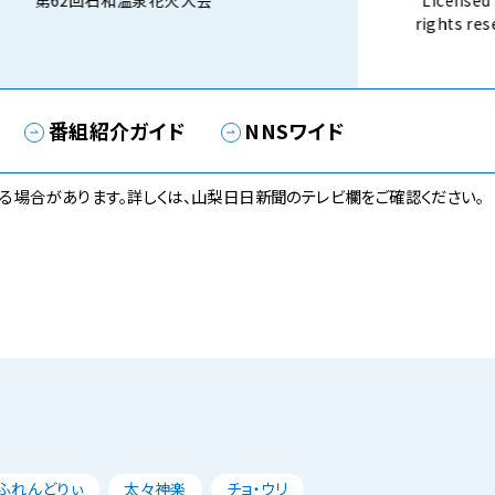
第62回石和温泉花火大会
Licensed 
rights 
話） 8月3
番組紹介ガイド
NNSワイド
る場合があります。詳しくは、山梨日日新聞のテレビ欄をご確認ください。
ふれんどりぃ
太々神楽
チョ・ウリ