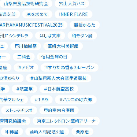
山梨県食品技術研究会
穴山大賀ハス
梨県支部
凉を求めて
INNER FLARE
ARIYAMAMUSICFESTIVAL2025
競技かるた
州弁シンデレラ
はしば文庫
和モダン展
ェ
芦川植樹祭
韮崎大村美術館
ォー
二科会
信用金庫の日
屋座
＃アピオ
＃すりだね香るカレーパン
の湯ゆらり
＃山梨県新人大会空手道競技
大学
＃航空祭
＃日本航空高校
六華マルシェ
＃１８９
＃ハンコの町六郷
ストレッチラボ
甲府室内合奏団
育研究協議会
東京エレクトロン 韮崎アリーナ
印傳屋
韮崎大村記念公園
栗原恵