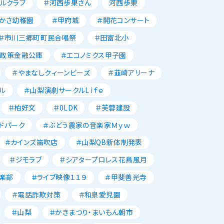
ルクラブ
＃河西歩果さん
河西歩果
かさ幼稚園
＃甲府城
＃開花コンサート
＃市川三郷町町民合唱祭
＃田富北小
本政策金融公庫
＃エコノミクス甲子園
＃やまなしクィーンビーズ
＃韮崎アリーナ
ル
＃山梨演劇サークルLｉｆｅ
＃柏好文
＃0LDK
＃芙蓉建設
ドパーク
＃ぶどう農家の音楽家Ｍｙｗ
＃カインズ笛吹店
＃山梨QB新体制発表
＃ジモラブ
＃シアタープロレス花鳥風月
楽部
＃ライブ映像１１９
＃甲斐善光寺
＃電話詐欺対策
＃和泉愛児園
＃山梨
＃かきまつり・まいもん朝市