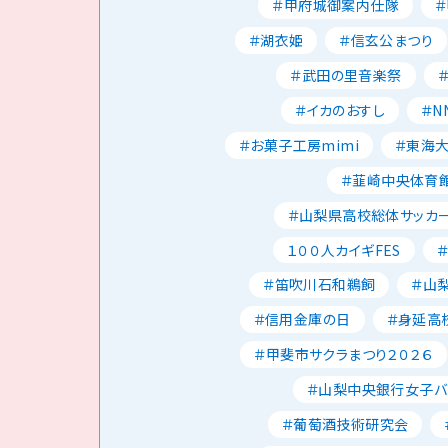
＃甲府城御案内仕隊
＃湖衣姫
＃信玄公まつり
＃武田の里音楽祭
＃イカのおすし
＃N
＃お菓子工房mimi
＃東海
＃韮崎中央体育
＃山梨県高校総体サッカ
１００人カイギFES
＃笛吹川石和鵜飼
＃山
＃信用金庫の日
＃身延高
＃甲斐市サクラまつり２０２６
＃山梨中央銀行女子バ
＃葡萄酒技術研究会