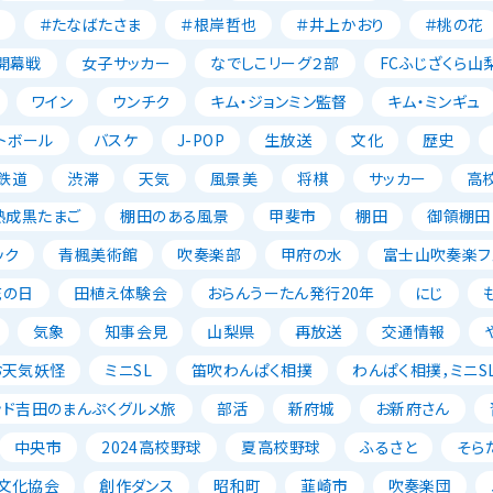
＃たなばたさま
＃根岸哲也
＃井上かおり
＃桃の花
開幕戦
女子サッカー
なでしこリーグ２部
FCふじざくら山
ワイン
ウンチク
キム・ジョンミン監督
キム・ミンギュ
トボール
バスケ
J-POP
生放送
文化
歴史
鉄道
渋滞
天気
風景美
将棋
サッカー
高
熟成黒たまご
棚田のある風景
甲斐市
棚田
御領棚田
ック
青楓美術館
吹奏楽部
甲府の水
富士山吹奏楽フェ
花の日
田植え体験会
おらんうーたん発行20年
にじ
気象
知事会見
山梨県
再放送
交通情報
お天気妖怪
ミニSL
笛吹わんぱく相撲
わんぱく相撲，ミニSL
ッド吉田のまんぷくグルメ旅
部活
新府城
お新府さん
中央市
2024高校野球
夏高校野球
ふるさと
そら
文化協会
創作ダンス
昭和町
韮崎市
吹奏楽団