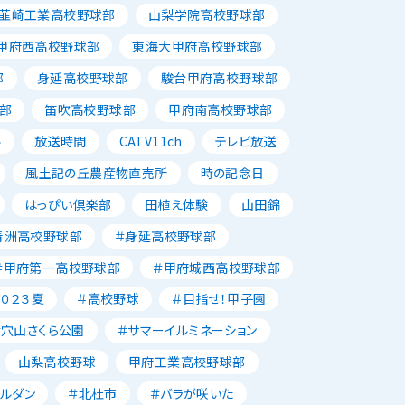
韮崎工業高校野球部
山梨学院高校野球部
甲府西高校野球部
東海大甲府高校野球部
部
身延高校野球部
駿台甲府高校野球部
部
笛吹高校野球部
甲府南高校野球部
ル
放送時間
CATV11ch
テレビ放送
風土記の丘農産物直売所
時の記念日
はっぴい倶楽部
田植え体験
山田錦
青洲高校野球部
＃身延高校野球部
＃甲府第一高校野球部
＃甲府城西高校野球部
２０２３夏
＃高校野球
＃目指せ！甲子園
＃穴山さくら公園
＃サマーイルミネーション
山梨高校野球
甲府工業高校野球部
ャルダン
＃北杜市
＃バラが咲いた