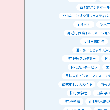
山梨県ハンドボー
やまなし公共交通フェスティバ
金櫻神社
少林
身延町西嶋イルミネーショ
市川三郷町長
道の駅にしじま和紙の
甲府野球アカデミー
ド
M・Cカンタービレ
エ
風林火山パフォーマンスコン
笛吹市100人カイギ
情報
柳町大神宮
山梨県
甲府税務署
山梨鈴木助
身延山久遠寺
須坂市