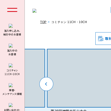
TOP
コミチャン 11CH・10CH
加入申し込み、
検討中のお客様
取
個人の
加⼊中の
お客様
コミチャン
11CH・10CH
料金シミュ
障害・
メンテナンス情報
お問い合わせ・