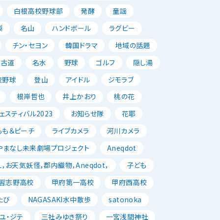
白根高校野球部
発酵
童謡
梨
名山
ハンドボール
ラグビー
チン・セヨン
韓国ドラマ
地域の話題
古道
名水
野球
ゴルフ
隠し湯
校野球
登山
アイドル
ジモラブ
根岸哲也
井上かおり
桃の花
スティバル2023
お知らせ隊
花耶
もも＆ピーチ
ライブカメラ
河川カメラ
やまなし未来劇場プロジェクト
Aneqdot
，お天気妖怪，郡内織物，Aneqdot，
子ども
習志野高校
甲府第一高校
甲府西高校
たび
NAGASAKI水中散歩
satonoka
ユ・ジテ
三社みゆき祭り
一宮浅間神社