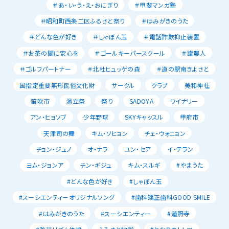
＃あ・い・う・え・おにぎり
＃甲斐マンガ塾
＃昭和町西条二区ふるさと祭り
＃はみがきのうた
＃どんな色が好き
＃しゃぼん玉
＃電話詐欺抑止装置
＃お茶の間に安心を
＃ゴールキーパースクール
＃蹴農人
＃ゴルフパートナー
＃北杜ヒュッゲの森
＃道の駅南きよさと
国指定重要無形民俗文化財
サークル
クラブ
美和神社
笛吹市
湯立祭
祭り
SADOYA
ワイナリー
アン・ヒョソブ
少年野球
SKYキャッスル
甲府市
天津司の舞
キム・ソヒョン
チェ・ウォニョン
チョン・ジュノ
オ・ナラ
ユン・セア
イ・テラン
ヨム・ジョンア
チン・ギジュ
キム・スルギ
#やまうた
#どんな色が好き
#しゃぼん玉
#スーシエンティーオリジナルソング
#歯科矯正歯科GOOD SMILE
#はみがきのうた
#スーシエンティー
#蓮照寺