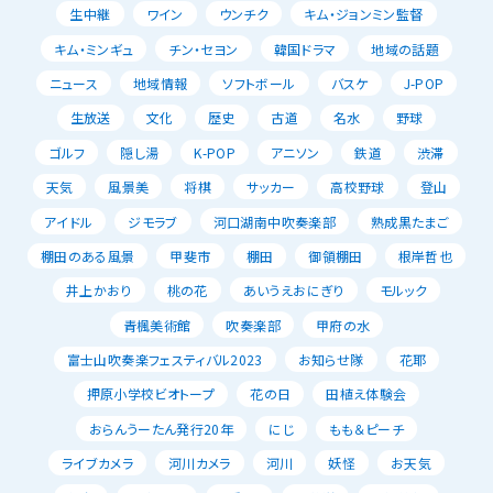
生中継
ワイン
ウンチク
キム・ジョンミン監督
キム・ミンギュ
チン・セヨン
韓国ドラマ
地域の話題
ニュース
地域情報
ソフトボール
バスケ
J-POP
生放送
文化
歴史
古道
名水
野球
ゴルフ
隠し湯
K-POP
アニソン
鉄道
渋滞
天気
風景美
将棋
サッカー
高校野球
登山
アイドル
ジモラブ
河口湖南中吹奏楽部
熟成黒たまご
棚田のある風景
甲斐市
棚田
御領棚田
根岸哲也
井上かおり
桃の花
あいうえおにぎり
モルック
青楓美術館
吹奏楽部
甲府の水
富士山吹奏楽フェスティバル2023
お知らせ隊
花耶
押原小学校ビオトープ
花の日
田植え体験会
おらんうーたん発行20年
にじ
もも＆ピーチ
ライブカメラ
河川カメラ
河川
妖怪
お天気