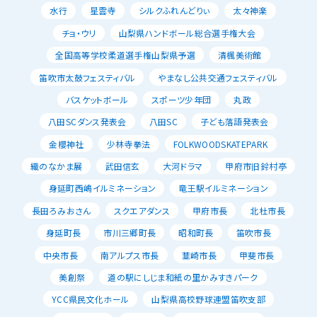
水行
星雲寺
シルクふれんどりぃ
太々神楽
チョ・ウリ
山梨県ハンドボール総合選手権大会
全国高等学校柔道選手権山梨県予選
清楓美術館
笛吹市太鼓フェスティバル
やまなし公共交通フェスティバル
バスケットボール
スポーツ少年団
丸政
八田SCダンス発表会
八田SC
子ども落語発表会
金櫻神社
少林寺拳法
FOLKWOODSKATEPARK
織のなかま展
武田信玄
大河ドラマ
甲府市旧鈴村亭
身延町西嶋イルミネーション
竜王駅イルミネーション
長田ろみおさん
スクエアダンス
甲府市長
北杜市長
身延町長
市川三郷町長
昭和町長
笛吹市長
中央市長
南アルプス市長
韮崎市長
甲斐市長
美創祭
道の駅にしじま和紙の里かみすきパーク
YCC県民文化ホール
山梨県高校野球連盟笛吹支部