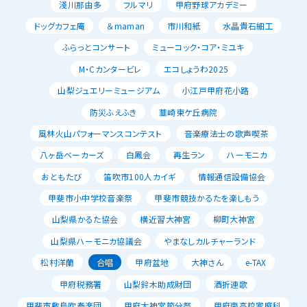
淺川那由多
フルマリ
甲府野球アカデミー
ドッグカフェ庵
＆maman
市川和紙
水晶貴石細工
ふらっとコンサート
ミューコック・コア・ミユキ
M・Cカンタービレ
エコしょうわ2025
山梨ジュエリーミュージアム
小江戸甲府花小路
防災ふえふき
韮崎東ケ丘病院
風林火山パフォーマンスコンテスト
音楽療法士の歌声喫茶
八ヶ岳ベーカーズ
白鳳会
再生ラン
ハーモニカ
おともたび
笛吹市100人カイギ
情報通信設備協会
甲斐市小中学校音楽祭
甲斐市競技かるたを楽しもう
山梨県かるた協会
横近習大神宮
柳町大神宮
山梨県ハーモニカ協議会
やまなしカルチャーランド
松村洋蘭
合唱
甲府盆地
大神さん
e-TAX
甲府税務署
山梨鈴木助成財団
酒折連歌
甲斐市敷島吹奏楽団
甲府大神宮節分祭
甲府南高校家庭科