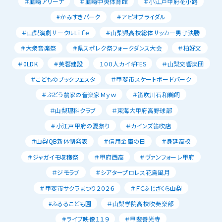
＃韮崎アリーナ
＃韮崎中央体育館
＃小江戸甲府花小路
#かみすきパーク
＃アピオブライダル
＃山梨演劇サークルLｉｆｅ
＃山梨県高校総体サッカー男子決勝
＃大衆音楽祭
＃県スポレク祭フォークダンス大会
＃柏好文
＃0LDK
＃芙蓉建設
１００人カイギFES
＃山梨交響楽団
＃こどものブックフェスタ
＃甲斐市スケートボードパーク
＃ぶどう農家の音楽家Ｍｙｗ
＃笛吹川石和鵜飼
＃山梨理科クラブ
＃東海大甲府高野球部
＃小江戸甲府の夏祭り
＃カインズ笛吹店
＃山梨QB新体制発表
＃信用金庫の日
＃身延高校
＃ジャガイモ収穫祭
＃甲府西高
＃ヴァンフォーレ甲府
＃ジモラブ
＃シアタープロレス花鳥風月
＃甲斐市サクラまつり２０２６
＃ＦＣふじざくら山梨
#ふるるこども園
＃山梨学院高校吹奏楽部
＃ライブ映像１１９
＃甲斐善光寺