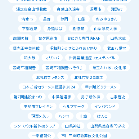
湯之奥金山博物館
身延山久遠寺
須坂市
諏訪市
清水市
長野
静岡
山梨
おみゆきさん
下部温泉
身延ゆば
樹徳祭
山梨学院大学
虎頭の舞
台ケ原宿市
おにぎり専門店RAN
山県大弐
薮内正幸美術館
昭和町ふるさとふれあい祭り
武田八幡宮
和太鼓
マリンバ
世界農業遺産フェスティバル
韮崎平和観音
韮崎平和観音おそうじ
須玉ふれあい文化館
北杜市フラダンス
北杜市制２０周年
日本ご当地ラーメン総選挙2024
甲州地どりラーメン
第７回建設まつり
中澤陸選手
男子新体操
古家啓史
甲斐市ブレイキン
ヘルプマーク
インバウンド
現璽メタル
ハンコ
印章
はんこ
シンドバット新体操クラブ
山県神社
山梨県美容専門学校
一条信龍公
市川三郷町歌舞伎文化公園