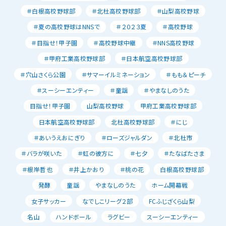
＃白根高校野球部
＃北杜高校野球部
＃山梨高校野球
＃夏の高校野球はNNSで
＃２０２３夏
＃高校野球
＃目指せ！甲子園
＃高校野球中継
＃NNS高校野球
＃甲府工業高校野球部
＃日本航空高校野球部
＃穴山さくら公園
＃サマーイルミネーション
＃もも＆ピーチ
＃スーシーエンティー
＃童謡
＃やまなしのうた
目指せ！甲子園
山梨高校野球
甲府工業高校野球部
日本航空高校野球部
北杜高校野球部
＃にじ
＃あいうえおにぎり
＃ローズジャルダン
＃北杜市
＃バラが咲いた
＃虹の彼方に
＃七夕
＃たなばたさま
＃根岸哲也
＃井上かおり
＃桃の花
白根高校野球部
発酵
童謡
やまなしのうた
ホーム開幕戦
女子サッカー
なでしこリーグ２部
FCふじざくら山梨
名山
ハンドボール
ラグビー
スーシーエンティー