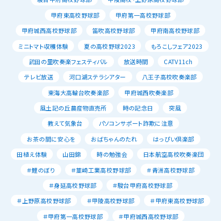
甲府東高校野球部
甲府第一高校野球部
甲府城西高校野球部
笛吹高校野球部
甲府南高校野球部
ミニトマト収穫体験
夏の高校野球2023
もろこしフェア2023
武田の里吹奏楽フェスティバル
放送時間
CATV11ch
テレビ放送
河口湖ステラシアター
八王子高校吹奏楽部
東海大高輪台吹奏楽部
甲府城西吹奏楽部
風土記の丘農産物直売所
時の記念日
突風
教えて気象台
パソコンサポート詐欺に注意
お茶の間に安心を
おばちゃんのたれ
はっぴい倶楽部
田植え体験
山田錦
時の勉強会
日本航空高校吹奏楽団
＃鯉のぼり
＃韮崎工業高校野球部
＃青洲高校野球部
＃身延高校野球部
＃駿台甲府高校野球部
＃上野原高校野球部
＃甲陵高校野球部
＃甲府東高校野球部
＃甲府第一高校野球部
＃甲府城西高校野球部