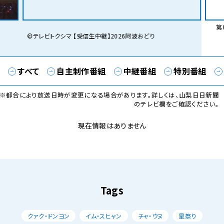
第6
©テレビトクシマ 【受信生中継】2026阿波おどり
すべて
自主制作番組
中継番組
特別番組
※都合により放送日時が変更になる場合があります。詳しくは、山梨日日新聞
のテレビ欄をご確認ください。
現在情報はありません
Tags
クァク・ドンヨン
イム・スヒャン
チャ・ウヌ
星祭り