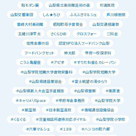
和モダン展
山梨県立美術館芸術の森
杉浦医院
山梨交響楽団
しん★ちび
ふえふきマルシェ
芦川植樹祭
韮崎大村美術館
昭和町母子愛育会
山梨交通感謝祭
五緒川津平太
さくらひめ
クロスフォー
二科会
信用金庫の日
認定NPO法人フードバンク山梨
フードバンクセット
伸太郎
甲府一校探求科
こうふ亀屋座
＃アピオ
＃すりだね香るカレーパン
＃山梨学院短期大学食物栄養科
＃山梨学院短期大学
＃山梨県建設業協会
＃富士眺望の湯ゆらり
＃山梨県新人大会空手道競技
＃山梨県警察
＃栗原恵
＃キャリメリSpace
＃甲府年金事務所
＃山梨学院大学
＃航空祭
＃日本航空高校
＃情報通信設備協会
＃くるぐる
＃児童相談所虐待対応ダイヤル
＃山梨学院小学校
＃六華マルシェ
＃１８９
＃ハンコの町六郷