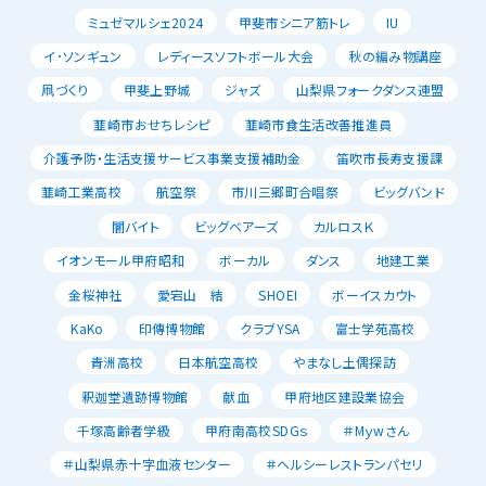
ミュゼマルシェ2024
甲斐市シニア筋トレ
IU
イ･ソンギュン
レディースソフトボール大会
秋の編み物講座
凧づくり
甲斐上野城
ジャズ
山梨県フォークダンス連盟
韮崎市おせちレシピ
韮崎市食生活改善推進員
介護予防・生活支援サービス事業支援補助金
笛吹市長寿支援課
韮崎工業高校
航空祭
市川三郷町合唱祭
ビッグバンド
闇バイト
ビッグベアーズ
カルロスＫ
イオンモール甲府昭和
ボーカル
ダンス
地建工業
金桜神社
愛宕山 結
SHOEI
ボーイスカウト
KaKo
印傳博物館
クラブYSA
富士学苑高校
青洲高校
日本航空高校
やまなし土偶探訪
釈迦堂遺跡博物館
献血
甲府地区建設業協会
千塚高齢者学級
甲府南高校SDGｓ
＃Mｙwさん
＃山梨県赤十字血液センター
＃ヘルシーレストランパセリ