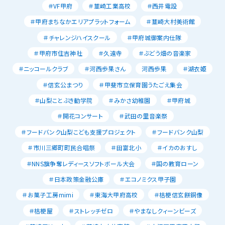
＃VF甲府
＃韮崎工業高校
＃西井電設
＃甲府まちなかエリアプラットフォーム
＃韮崎大村美術館
＃チャレンジハイスクール
＃甲府城御案内仕隊
＃甲府市住吉神社
＃久遠寺
＃ぶどう畑の音楽家
＃ニッコールクラブ
＃河西歩果さん
河西歩果
＃湖衣姫
＃信玄公まつり
＃甲斐市立保育園うたごえ集会
＃山梨ことぶき勧学院
＃みかさ幼稚園
＃甲府城
＃開花コンサート
＃武田の里音楽祭
＃フードバンク山梨こども支援プロジェクト
＃フードバンク山梨
＃市川三郷町町民合唱祭
＃田富北小
＃イカのおすし
＃NNS旗争奪レディースソフトボール大会
＃国の教育ローン
＃日本政策金融公庫
＃エコノミクス甲子園
＃お菓子工房mimi
＃東海大甲府高校
＃桔梗信玄餅銅像
＃桔梗屋
＃ストレッチゼロ
＃やまなしクィーンビーズ