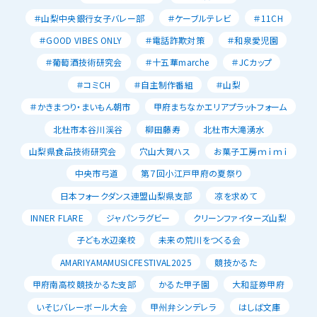
＃山梨中央銀行女子バレー部
＃ケーブルテレビ
＃11CH
＃GOOD VIBES ONLY
＃電話詐欺対策
＃和泉愛児園
＃葡萄酒技術研究会
＃十五華marche
＃JCカップ
＃コミCH
＃自主制作番組
＃山梨
＃かきまつり・まいもん朝市
甲府まちなかエリアプラットフォーム
北杜市本谷川渓谷
柳田藤寿
北杜市大滝湧水
山梨県食品技術研究会
穴山大賀ハス
お菓子工房ｍｉｍｉ
中央市弓道
第７回小江戸甲府の夏祭り
日本フォークダンス連盟山梨県支部
凉を求めて
INNER FLARE
ジャパンラグビー
クリーンファイターズ山梨
子ども水辺楽校
未来の荒川をつくる会
AMARIYAMAMUSICFESTIVAL2025
競技かるた
甲府南高校競技かるた支部
かるた甲子園
大和証券甲府
いそじバレーボール大会
甲州弁シンデレラ
はしば文庫