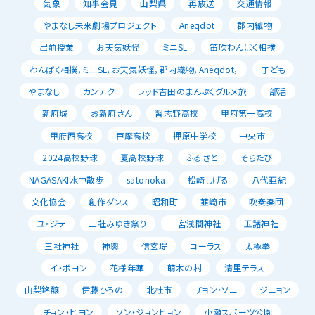
気象
知事会見
山梨県
再放送
交通情報
やまなし未来劇場プロジェクト
Aneqdot
郡内織物
出前授業
お天気妖怪
ミニSL
笛吹わんぱく相撲
わんぱく相撲，ミニSL，お天気妖怪，郡内織物，Aneqdot，
子ども
やまなし
カンテク
レッド吉田のまんぷくグルメ旅
部活
新府城
お新府さん
習志野高校
甲府第一高校
甲府西高校
巨摩高校
押原中学校
中央市
2024高校野球
夏高校野球
ふるさと
そらたび
NAGASAKI水中散歩
satonoka
松崎しげる
八代亜紀
文化協会
創作ダンス
昭和町
韮崎市
吹奏楽団
ユ・ジテ
三社みゆき祭り
一宮浅間神社
玉諸神社
三社神社
神輿
信玄堤
コーラス
太極拳
イ・ボヨン
花様年華
萌木の村
清里テラス
山梨銘醸
伊藤ひろの
北杜市
チョン・ソニ
ジニョン
チョン・ヒヨン
ソン・ジョンヒョン
小瀬スポーツ公園