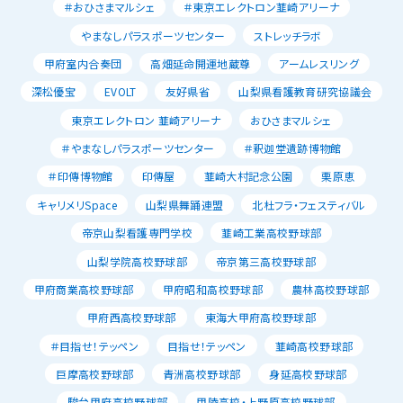
＃おひさまマルシェ
＃東京エレクトロン韮崎アリーナ
やまなしパラスポーツセンター
ストレッチラボ
甲府室内合奏団
高畑延命開運地蔵尊
アームレスリング
深松優宝
EVOLT
友好県省
山梨県看護教育研究協議会
東京エレクトロン 韮崎アリーナ
おひさまマルシェ
＃やまなしパラスポーツセンター
＃釈迦堂遺跡博物館
＃印傳博物館
印傳屋
韮崎大村記念公園
栗原恵
キャリメリSpace
山梨県舞踊連盟
北杜フラ・フェスティバル
帝京山梨看護専門学校
韮崎工業高校野球部
山梨学院高校野球部
帝京第三高校野球部
甲府商業高校野球部
甲府昭和高校野球部
農林高校野球部
甲府西高校野球部
東海大甲府高校野球部
＃目指せ！テッペン
目指せ！テッペン
韮崎高校野球部
巨摩高校野球部
青洲高校野球部
身延高校野球部
駿台甲府高校野球部
甲陵高校・上野原高校野球部