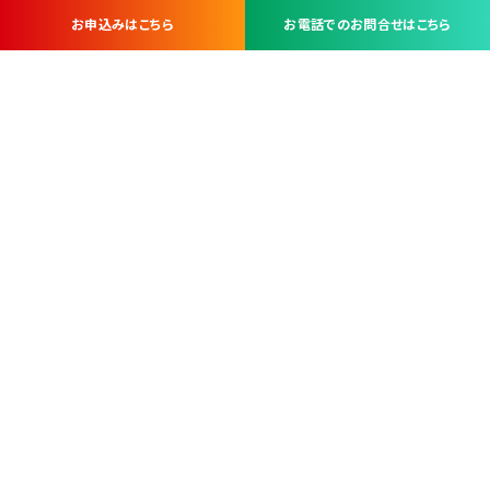
お申込みはこちら
お電話でのお問合せはこちら
お問い合わせ・お申し込みは
※当社は山梨県内 7 市 3 町を対象にケーブルテレビ・インターネ
ットサービスを提供する会社です。
総合受電窓口
コンタクトセンター
TEL.055-251-7111
甲府市北口2-14-14
MAP
＜電話＞ 月～金 9：00～19：00、（土・日・祝日）9：00～17：00
＜窓口＞ 月～土 9：00～16：30 ※日・祝日を除く
本社営業部