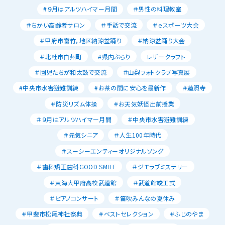
#９月はアルツハイマー月間
＃男性の料理教室
＃ちかい高齢者サロン
＃手話で交流
＃ｅスポーツ大会
＃甲府市富竹，地区納涼盆踊り
＃納涼盆踊り大会
＃北杜市白州町
#県内ぶらり
レザークラフト
＃園児たちが和太鼓で交流
＃山梨フォトクラブ写真展
#中央市水害避難訓練
#お茶の間に安心を最新作
＃蓮照寺
＃防災リズム体操
＃お天気妖怪出前授業
＃９月はアルツハイマー月間
＃中央市水害避難訓練
＃元気シニア
＃人生100年時代
＃スーシーエンティーオリジナルソング
＃歯科矯正歯科GOOD SMILE
＃ジモラブミステリー
＃東海大甲府高校武道館
＃武道館竣工式
＃ピアノコンサート
＃笛吹みんなの夏休み
＃甲斐市松尾神社祭典
＃ベストセレクション
＃ふじのやま