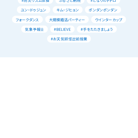
#防災リズム体操
ふるさと納税
#となりのトトロ
ユン・ドゥジュン
キム・ジヒョン
ポンダンポンダン
フォークダンス
大規模婚活パーティー
ウインターカップ
気象予報士
#BELIEVE
#手をたたきましょう
#お天気妖怪出前授業