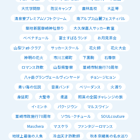
大弐学問祭
防災キャンプ
農林高校
大正琴
清泉寮プレミアムソフトクリーム
南アルプス山麓フェスティバル
築地新居御崎神社祭り
大久保嘉人サッカー教室
べべナチュール
富士すばるランド
お月見茶会
山梨フォトクラブ
サッカースクール
花火師
花火大会
神明の花火
市川三郷町
下黒駒
石尊祭
ロマンス詐欺
山梨県警察
韮崎市制施行70周年
八ヶ岳グランヴェールヴィンヤード
チョン・ジヒョン
青い海の伝説
音楽バンド
ベリーダンス
火渡り
身延町
大聖寺
柔道
照英の全国チャレンジの旅
イ・ミンホ
パク・ジウン
マルスワイン
韮崎市政施行70周年
ソウル･クチュール
SOULcouture
Maschera
マスケラ
ファンタジーロマンス
地球上最後の人魚
冷血天才詐欺師
秋本奈緒美の名水巡り