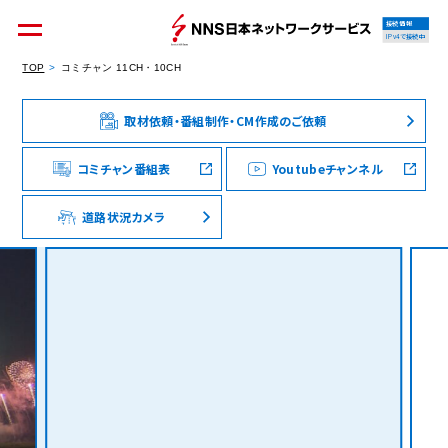
接続情報
IPv4で接続中
TOP
コミチャン 11CH・10CH
取材依頼・番組制作・CM作成のご依頼
個人のお客様
集合住宅オーナーの方
コミチャン番組表
Youtubeチャンネル
道路状況カメラ
法人のお客様
料金シミュレーション
資料請求