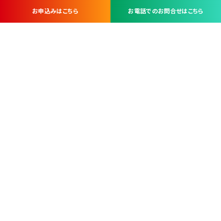
お申込みはこちら
お電話でのお問合せはこちら
お問い合わせ・お申し込みは
※当社は山梨県内 7 市 3 町を対象にケーブルテレビ・インターネ
ットサービスを提供する会社です。
総合受電窓口
コンタクトセンター
TEL.055-251-7111
甲府市北口2-14-14
MAP
＜電話＞ 月～金 9：00～19：00、（土・日・祝日）9：00～17：00
＜窓口＞ 月～土 9：00～16：30 ※日・祝日を除く
本社営業部