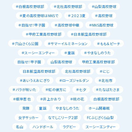
＃白根高校野球部
＃北杜高校野球部
＃山梨高校野球
＃夏の高校野球はNNSで
＃２０２３夏
＃高校野球
＃目指せ！甲子園
＃高校野球中継
＃NNS高校野球
＃甲府工業高校野球部
＃日本航空高校野球部
＃穴山さくら公園
＃サマーイルミネーション
＃もも＆ピーチ
＃スーシーエンティー
＃童謡
＃やまなしのうた
目指せ！甲子園
山梨高校野球
甲府工業高校野球部
日本航空高校野球部
北杜高校野球部
＃にじ
＃あいうえおにぎり
＃ローズジャルダン
＃北杜市
＃バラが咲いた
＃虹の彼方に
＃七夕
＃たなばたさま
＃根岸哲也
＃井上かおり
＃桃の花
白根高校野球部
発酵
童謡
やまなしのうた
ホーム開幕戦
女子サッカー
なでしこリーグ２部
FCふじざくら山梨
名山
ハンドボール
ラグビー
スーシーエンティー