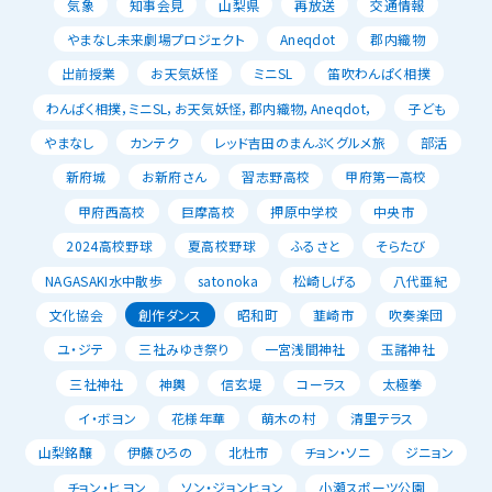
気象
知事会見
山梨県
再放送
交通情報
やまなし未来劇場プロジェクト
Aneqdot
郡内織物
出前授業
お天気妖怪
ミニSL
笛吹わんぱく相撲
わんぱく相撲，ミニSL，お天気妖怪，郡内織物，Aneqdot，
子ども
やまなし
カンテク
レッド吉田のまんぷくグルメ旅
部活
新府城
お新府さん
習志野高校
甲府第一高校
甲府西高校
巨摩高校
押原中学校
中央市
2024高校野球
夏高校野球
ふるさと
そらたび
NAGASAKI水中散歩
satonoka
松崎しげる
八代亜紀
文化協会
創作ダンス
昭和町
韮崎市
吹奏楽団
ユ・ジテ
三社みゆき祭り
一宮浅間神社
玉諸神社
三社神社
神輿
信玄堤
コーラス
太極拳
イ・ボヨン
花様年華
萌木の村
清里テラス
山梨銘醸
伊藤ひろの
北杜市
チョン・ソニ
ジニョン
チョン・ヒヨン
ソン・ジョンヒョン
小瀬スポーツ公園