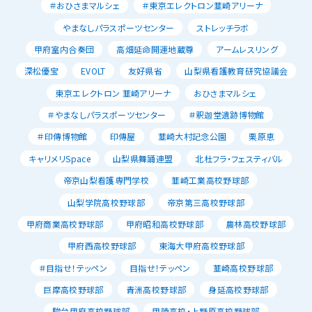
＃おひさまマルシェ
＃東京エレクトロン韮崎アリーナ
やまなしパラスポーツセンター
ストレッチラボ
甲府室内合奏団
高畑延命開運地蔵尊
アームレスリング
深松優宝
EVOLT
友好県省
山梨県看護教育研究協議会
東京エレクトロン 韮崎アリーナ
おひさまマルシェ
＃やまなしパラスポーツセンター
＃釈迦堂遺跡博物館
＃印傳博物館
印傳屋
韮崎大村記念公園
栗原恵
キャリメリSpace
山梨県舞踊連盟
北杜フラ・フェスティバル
帝京山梨看護専門学校
韮崎工業高校野球部
山梨学院高校野球部
帝京第三高校野球部
甲府商業高校野球部
甲府昭和高校野球部
農林高校野球部
甲府西高校野球部
東海大甲府高校野球部
＃目指せ！テッペン
目指せ！テッペン
韮崎高校野球部
巨摩高校野球部
青洲高校野球部
身延高校野球部
駿台甲府高校野球部
甲陵高校・上野原高校野球部