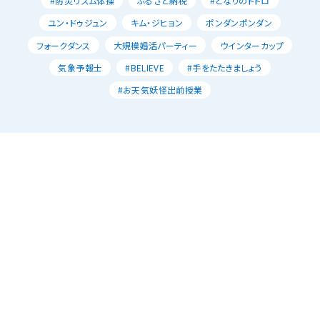
#防災リズム体操
ふるさと納税
#となりのトトロ
ユン・ドゥジュン
キム・ジヒョン
ポンダンポンダン
フォークダンス
大規模婚活パーティー
ウインターカップ
気象予報士
#BELIEVE
#手をたたきましょう
#お天気妖怪出前授業