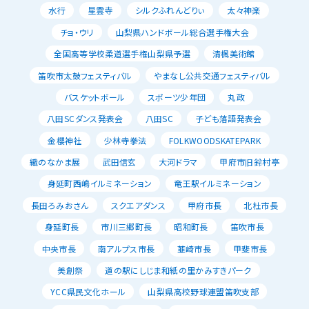
水行
星雲寺
シルクふれんどりぃ
太々神楽
チョ・ウリ
山梨県ハンドボール総合選手権大会
全国高等学校柔道選手権山梨県予選
清楓美術館
笛吹市太鼓フェスティバル
やまなし公共交通フェスティバル
バスケットボール
スポーツ少年団
丸政
八田SCダンス発表会
八田SC
子ども落語発表会
金櫻神社
少林寺拳法
FOLKWOODSKATEPARK
織のなかま展
武田信玄
大河ドラマ
甲府市旧鈴村亭
身延町西嶋イルミネーション
竜王駅イルミネーション
長田ろみおさん
スクエアダンス
甲府市長
北杜市長
身延町長
市川三郷町長
昭和町長
笛吹市長
中央市長
南アルプス市長
韮崎市長
甲斐市長
美創祭
道の駅にしじま和紙の里かみすきパーク
YCC県民文化ホール
山梨県高校野球連盟笛吹支部