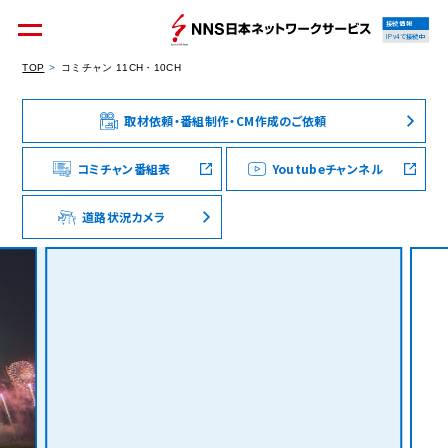
接続情報
IPv4で接続中
TOP
コミチャン 11CH・10CH
取材依頼・番組制作・CM作成のご依頼
個人のお客様
集合住宅オーナーの方
コミチャン番組表
Youtubeチャンネル
道路状況カメラ
法人のお客様
料金シミュレーション
資料請求