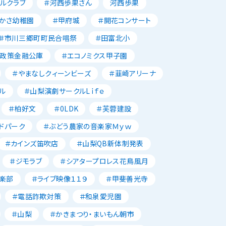
ルクラブ
＃河西歩果さん
河西歩果
かさ幼稚園
＃甲府城
＃開花コンサート
＃市川三郷町町民合唱祭
＃田富北小
本政策金融公庫
＃エコノミクス甲子園
＃やまなしクィーンビーズ
＃韮崎アリーナ
ル
＃山梨演劇サークルLｉｆｅ
＃柏好文
＃0LDK
＃芙蓉建設
ドパーク
＃ぶどう農家の音楽家Ｍｙｗ
＃カインズ笛吹店
＃山梨QB新体制発表
＃ジモラブ
＃シアタープロレス花鳥風月
楽部
＃ライブ映像１１９
＃甲斐善光寺
＃電話詐欺対策
＃和泉愛児園
＃山梨
＃かきまつり・まいもん朝市