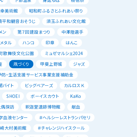
正幸美術館
昭和町ふるさとふれあい祭り
崎平和観音おそうじ
須玉ふれあい文化館
メン
第７回建設まつり
中澤陸選手
メタル
ハンコ
印章
はんこ
町歌舞伎文化公園
ミュゼマルシェ2024
座
凧づくり
甲斐上野城
ジャズ
予防・生活支援サービス事業支援補助金
闇バイト
ビッグベアーズ
カルロスＫ
SHOEI
ボーイスカウト
KaKo
土偶探訪
釈迦堂遺跡博物館
献血
字血液センター
＃ヘルシーレストランパセリ
韮崎大村美術館
＃チャレンジハイスクール