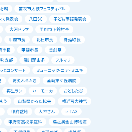
術館
笛吹市太鼓フェスティバル
ンス発表会
八田SC
子ども落語発表会
大河ドラマ
甲府市旧鈴村亭
甲府市長
北杜市長
身延町長
崎市長
甲斐市長
美創祭
笛吹支部
淺川那由多
フルマリ
っとコンサート
ミューコック・コア・ミユキ
路
防災ふえふき
韮崎東ケ丘病院
再生ラン
ハーモニカ
おともたび
もう
山梨県かるた協会
横近習大神宮
唱
甲府盆地
大神さん
e-TAX
甲府南高校家庭科
湯之奥金山博物館
ん
下部温泉
身延ゆば
樹徳祭