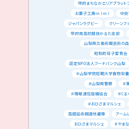
甲府まちなかエリアプラット
お菓子工房ｍｉｍｉ
中央
ジャパンラグビー
クリーンフ
甲府南高校競技かるた支部
山梨県立美術館芸術の
昭和町母子愛育会
認定NPO法人フードバンク山梨
＃山梨学院短期大学食物栄
＃山梨県警察
＃
＃情報通信設備協会
＃くる
＃おひさまマルシェ
高畑延命開運地蔵尊
アーム
おひさまマルシェ
＃やま