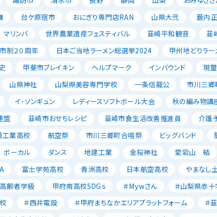
舞
台ケ原宿市
おにぎり専門店RAN
山県大弐
薮内
マリンバ
世界農業遺産フェスティバル
韮崎平和観音
韮
市制２０周年
日本ご当地ラーメン総選挙2024
甲州地どりラー
史
甲斐市ブレイキン
ヘルプマーク
インバウンド
現璽
山県神社
山梨県美容専門学校
一条信龍公
市川三郷
イ･ソンギュン
レディースソフトボール大会
秋の編み物講
連盟
韮崎市おせちレシピ
韮崎市食生活改善推進員
介護
崎工業高校
航空祭
市川三郷町合唱祭
ビッグバンド
ボーカル
ダンス
地建工業
金桜神社
愛宕山 結
A
富士学苑高校
青洲高校
日本航空高校
やまなし
高齢者学級
甲府南高校SDGｓ
＃Mｙwさん
＃山梨県赤十
校
＃西井電設
＃甲府まちなかエリアプラットフォーム
＃