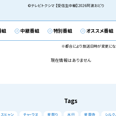
©テレビトクシマ 【受信生中継】2026阿波おどり
番組
中継番組
特別番組
オススメ番組
※都合により放送日時が変更にな
現在情報はありません
Tags
・スヒャン
チャ・ウヌ
星祭り
水行
星雲寺
シルク