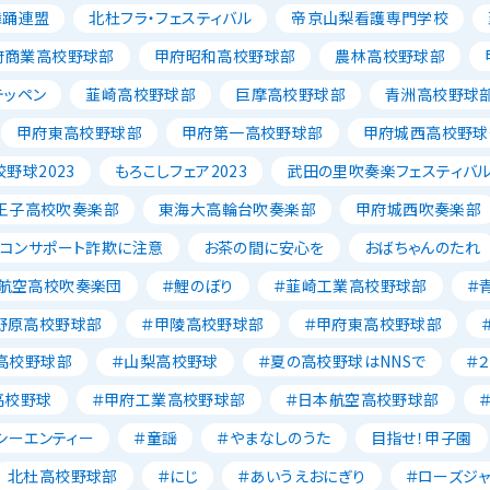
舞踊連盟
北杜フラ・フェスティバル
帝京山梨看護専門学校
府商業高校野球部
甲府昭和高校野球部
農林高校野球部
テッペン
韮崎高校野球部
巨摩高校野球部
青洲高校野球
甲府東高校野球部
甲府第一高校野球部
甲府城西高校野球
野球2023
もろこしフェア2023
武田の里吹奏楽フェスティバ
王子高校吹奏楽部
東海大高輪台吹奏楽部
甲府城西吹奏楽部
ソコンサポート詐欺に注意
お茶の間に安心を
おばちゃんのたれ
航空高校吹奏楽団
＃鯉のぼり
＃韮崎工業高校野球部
＃
野原高校野球部
＃甲陵高校野球部
＃甲府東高校野球部
高校野球部
＃山梨高校野球
＃夏の高校野球はNNSで
＃
高校野球
＃甲府工業高校野球部
＃日本航空高校野球部
シーエンティー
＃童謡
＃やまなしのうた
目指せ！甲子園
北杜高校野球部
＃にじ
＃あいうえおにぎり
＃ローズジ