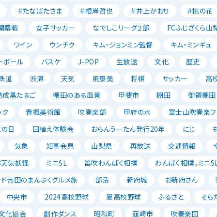
＃たなばたさま
＃根岸哲也
＃井上かおり
＃桃の花
開幕戦
女子サッカー
なでしこリーグ２部
FCふじざくら山
ワイン
ウンチク
キム・ジョンミン監督
キム・ミンギュ
トボール
バスケ
J-POP
生放送
文化
歴史
鉄道
渋滞
天気
風景美
将棋
サッカー
高
熟成黒たまご
棚田のある風景
甲斐市
棚田
御領棚田
ック
青楓美術館
吹奏楽部
甲府の水
富士山吹奏楽フェ
花の日
田植え体験会
おらんうーたん発行20年
にじ
気象
知事会見
山梨県
再放送
交通情報
お天気妖怪
ミニSL
笛吹わんぱく相撲
わんぱく相撲，ミニSL
ッド吉田のまんぷくグルメ旅
部活
新府城
お新府さん
中央市
2024高校野球
夏高校野球
ふるさと
そら
文化協会
創作ダンス
昭和町
韮崎市
吹奏楽団