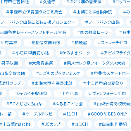
＃甲府市住吉神社
＃久遠寺
＃ぶどう畑の音楽家
＃ニッコー
＃甲斐市立保育園うたごえ集会
＃山梨ことぶき勧学院
＃み
＃フードバンク山梨こども支援プロジェクト
＃フードバンク山梨
NS旗争奪レディースソフトボール大会
＃国の教育ローン
＃日
大甲府高校
＃桔梗信玄餅銅像
＃桔梗屋
＃ストレッチゼロ
館
＃小江戸甲府花小路
#かみすきパーク
＃アピオブライダ
ー男子決勝
＃大衆音楽祭
＃県スポレク祭フォークダンス大会
＃山梨交響楽団
＃こどものブックフェスタ
＃甲斐市スケートボー
梨理科クラブ
＃東海大甲府高野球部
＃小江戸甲府の夏祭り
校
＃ジャガイモ収穫祭
＃甲府西高
＃ヴァンフォーレ甲府
＃ＦＣふじざくら山梨
#ふるるこども園
＃山梨学院高校吹奏
レー部
＃ケーブルテレビ
＃11CH
＃GOOD VIBES ONLY
＃十五華marche
＃JCカップ
＃コミCH
＃自主制作番組