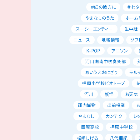
＃虹の彼方に
＃七夕
やまなしのうた
ホーム
スーシーエンティー
生中継
ニュース
地域情報
ソフ
K-POP
アニソン
河口湖南中吹奏楽部
あいうえおにぎり
モル
押原小学校ビオトープ
河川
妖怪
お天気
郡内織物
出前授業
やまなし
カンテク
レ
巨摩高校
押原中学校
松崎しげる
八代亜紀