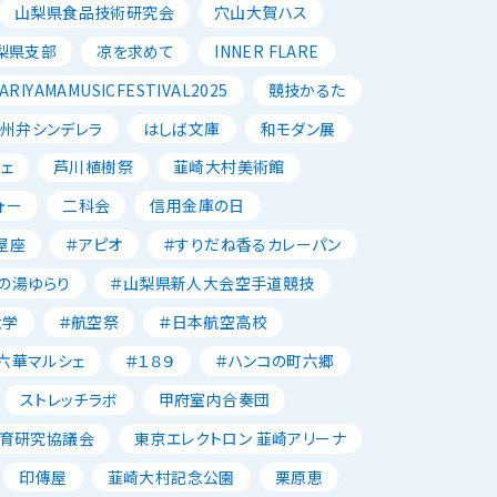
山梨県食品技術研究会
穴山大賀ハス
梨県支部
凉を求めて
INNER FLARE
ARIYAMAMUSICFESTIVAL2025
競技かるた
州弁シンデレラ
はしば文庫
和モダン展
ェ
芦川植樹祭
韮崎大村美術館
ォー
二科会
信用金庫の日
屋座
＃アピオ
＃すりだね香るカレーパン
の湯ゆらり
＃山梨県新人大会空手道競技
大学
＃航空祭
＃日本航空高校
六華マルシェ
＃１８９
＃ハンコの町六郷
ストレッチラボ
甲府室内合奏団
育研究協議会
東京エレクトロン 韮崎アリーナ
印傳屋
韮崎大村記念公園
栗原恵