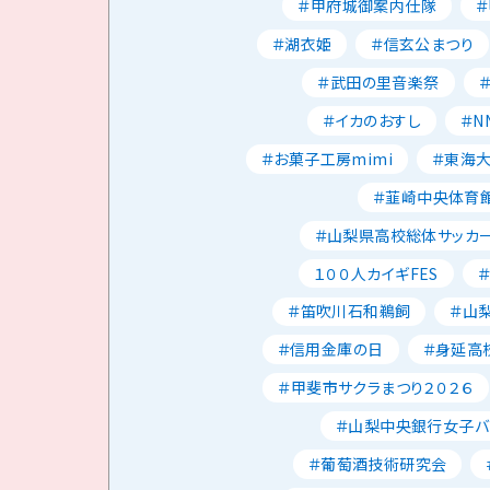
＃甲府城御案内仕隊
＃湖衣姫
＃信玄公まつり
＃武田の里音楽祭
＃イカのおすし
＃N
＃お菓子工房mimi
＃東海
＃韮崎中央体育
＃山梨県高校総体サッカ
１００人カイギFES
＃笛吹川石和鵜飼
＃山
＃信用金庫の日
＃身延高
＃甲斐市サクラまつり２０２６
＃山梨中央銀行女子バ
＃葡萄酒技術研究会