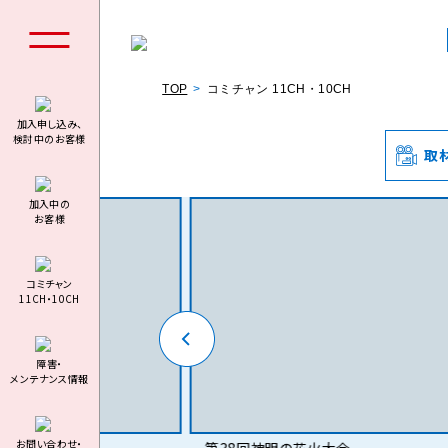
TOP
コミチャン 11CH・10CH
加入申し込み、
検討中のお客様
取
個人の
加⼊中の
お客様
コミチャン
11CH・10CH
料金シミュ
障害・
メンテナンス情報
お問い合わせ・