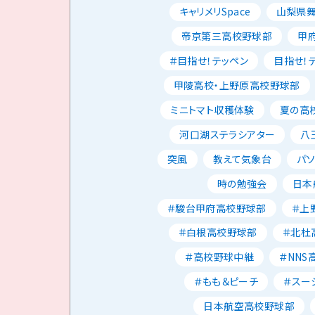
キャリメリSpace
山梨県
帝京第三高校野球部
甲
＃目指せ！テッペン
目指せ！
甲陵高校・上野原高校野球部
ミニトマト収穫体験
夏の高校
河口湖ステラシアター
八
突風
教えて気象台
パ
時の勉強会
日本
＃駿台甲府高校野球部
＃上
＃白根高校野球部
＃北杜
＃高校野球中継
＃NNS
＃もも＆ピーチ
＃スー
日本航空高校野球部