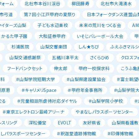
フォーム
北杜市本谷川渓谷
柳田藤寿
北杜市大滝湧水
市弓道
第７回小江戸甲府の夏祭り
日本フォークダンス連盟山
ァイターズ山梨
子ども水辺楽校
未来の荒川をつくる会
AM
かるた甲子園
大和証券甲府
いそじバレーボール大会
甲
森
杉浦医院
山梨交響楽団
しん★ちび
ふえふきマルシ
山梨交通感謝祭
五緒川津平太
さくらひめ
クロスフ
フードバンクセット
伸太郎
甲府一校探求科
こうふ亀
養科
＃山梨学院短期大学
＃山梨県建設業協会
＃富士眺望
栗原恵
＃キャリメリSpace
＃甲府年金事務所
＃山梨学院
ぐる
＃児童相談所虐待対応ダイヤル
＃山梨学院小学校
＃
＃東京エレクトロン韮崎アリーナ
やまなしパラスポーツセンター
レスリング
深松優宝
EVOLT
友好県省
山梨県看護教
なしパラスポーツセンター
＃釈迦堂遺跡博物館
＃印傳博物館