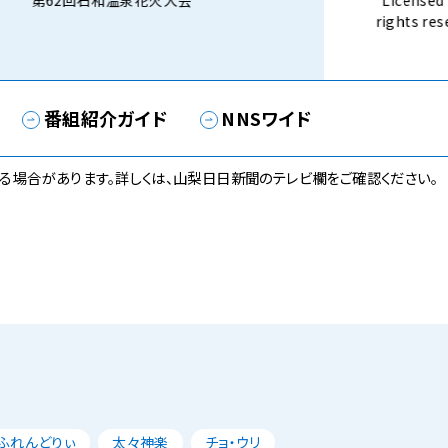
第62回石和温泉花火大会
Licensed 
rights 
話） 8月3
番組紹介ガイド
NNSワイド
る場合があります。詳しくは、山梨日日新聞のテレビ欄をご確認ください。
ふれんどりぃ
太々神楽
チョ・ウリ