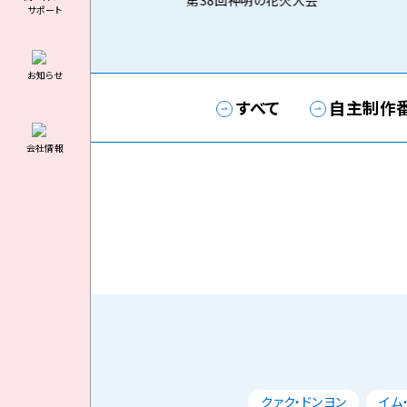
第38回神明の花火大会
サポート
お知らせ
すべて
自主制作
会社情報
クァク・ドンヨン
イム