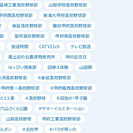
韮崎工業高校野球部
山梨学院高校野球部
甲府西高校野球部
東海大甲府高校野球部
部
身延高校野球部
駿台甲府高校野球部
部
笛吹高校野球部
甲府南高校野球部
ル
放送時間
CATV11ch
テレビ放送
風土記の丘農産物直売所
時の記念日
はっぴい倶楽部
田植え体験
山田錦
青洲高校野球部
＃身延高校野球部
＃甲府第一高校野球部
＃甲府城西高校野球部
２０２３夏
＃高校野球
＃目指せ！甲子園
＃穴山さくら公園
＃サマーイルミネーション
山梨高校野球
甲府工業高校野球部
ャルダン
＃北杜市
＃バラが咲いた