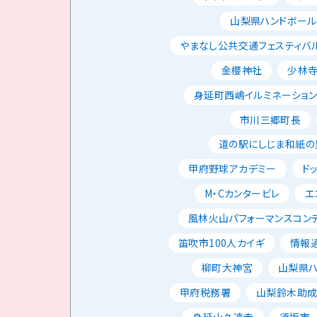
山梨県ハンドボー
やまなし公共交通フェスティバ
金櫻神社
少林
身延町西嶋イルミネーショ
市川三郷町長
道の駅にしじま和紙の
甲府野球アカデミー
ド
M・Cカンタービレ
エ
風林火山パフォーマンスコン
笛吹市100人カイギ
情報
柳町大神宮
山梨県
甲府税務署
山梨鈴木助
身延山久遠寺
須坂市