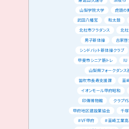
山梨学院大学
虎頭の
武田八幡宮
和太鼓
北杜市フラダンス
北杜
男子新体操
古家啓
シンドバット新体操クラブ
甲斐市シニア筋トレ
IU
山梨県フォークダンス
笛吹市長寿支援課
韮
イオンモール甲府昭和
印傳博物館
クラブYS
甲府地区建設業協会
千塚
＃VF甲府
＃韮崎工業高