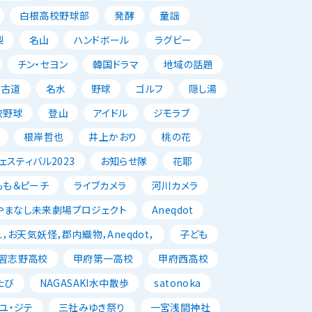
白根高校野球部
発酵
童謡
梨
名山
ハンドボール
ラグビー
チン・セヨン
韓国ドラマ
地域の話題
古道
名水
野球
ゴルフ
隠し湯
校野球
登山
アイドル
ジモラブ
根岸哲也
井上かおり
桃の花
スティバル2023
お知らせ隊
花耶
もも＆ピーチ
ライブカメラ
河川カメラ
やまなし未来劇場プロジェクト
Aneqdot
，お天気妖怪，郡内織物，Aneqdot，
子ども
習志野高校
甲府第一高校
甲府西高校
たび
NAGASAKI水中散歩
satonoka
ユ・ジテ
三社みゆき祭り
一宮浅間神社