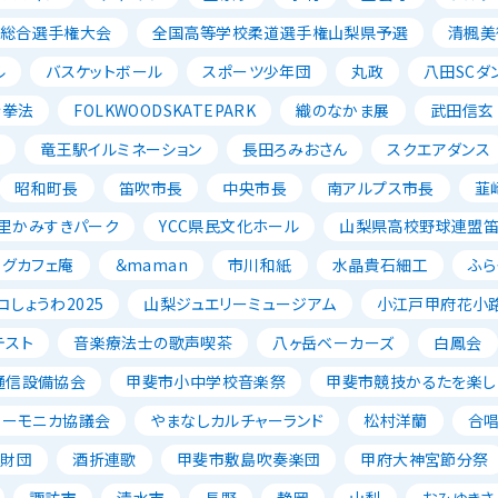
ル総合選手権大会
全国高等学校柔道選手権山梨県予選
清楓美
ル
バスケットボール
スポーツ少年団
丸政
八田SCダ
寺拳法
FOLKWOODSKATEPARK
織のなかま展
武田信玄
ン
竜王駅イルミネーション
長田ろみおさん
スクエアダンス
昭和町長
笛吹市長
中央市長
南アルプス市長
韮
里かみすきパーク
YCC県民文化ホール
山梨県高校野球連盟
ッグカフェ庵
＆maman
市川和紙
水晶貴石細工
ふら
コしょうわ2025
山梨ジュエリーミュージアム
小江戸甲府花小
テスト
音楽療法士の歌声喫茶
八ヶ岳ベーカーズ
白鳳会
通信設備協会
甲斐市小中学校音楽祭
甲斐市競技かるたを楽し
ハーモニカ協議会
やまなしカルチャーランド
松村洋蘭
合
成財団
酒折連歌
甲斐市敷島吹奏楽団
甲府大神宮節分祭
諏訪市
清水市
長野
静岡
山梨
おみゆきさ