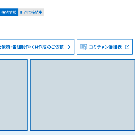
接続情報
IPv4で接続中
材依頼・番組制作・CM作成のご依頼
コミチャン番組表
お客様
集合住宅オーナーの方
レーション
資料請求