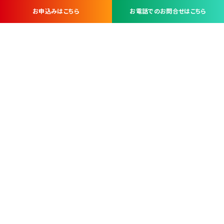
お申込みはこちら
お電話でのお問合せはこちら
お問い合わせ・お申し込みは
※当社は山梨県内 7 市 3 町を対象にケーブルテレビ・インターネ
ットサービスを提供する会社です。
総合受電窓口
コンタクトセンター
TEL.055-251-7111
甲府市北口2-14-14
MAP
＜電話＞ 月～金 9：00～19：00、（土・日・祝日）9：00～17：00
＜窓口＞ 月～土 9：00～16：30 ※日・祝日を除く
本社営業部