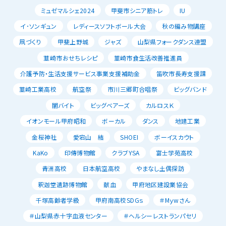
ミュゼマルシェ2024
甲斐市シニア筋トレ
IU
イ･ソンギュン
レディースソフトボール大会
秋の編み物講座
凧づくり
甲斐上野城
ジャズ
山梨県フォークダンス連盟
韮崎市おせちレシピ
韮崎市食生活改善推進員
介護予防・生活支援サービス事業支援補助金
笛吹市長寿支援課
韮崎工業高校
航空祭
市川三郷町合唱祭
ビッグバンド
闇バイト
ビッグベアーズ
カルロスＫ
イオンモール甲府昭和
ボーカル
ダンス
地建工業
金桜神社
愛宕山 結
SHOEI
ボーイスカウト
KaKo
印傳博物館
クラブYSA
富士学苑高校
青洲高校
日本航空高校
やまなし土偶探訪
釈迦堂遺跡博物館
献血
甲府地区建設業協会
千塚高齢者学級
甲府南高校SDGｓ
＃Mｙwさん
＃山梨県赤十字血液センター
＃ヘルシーレストランパセリ