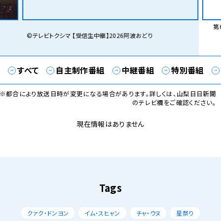
第6
©テレビトクシマ 【受信生中継】2026阿波おどり
すべて
自主制作番組
中継番組
特別番組
※都合により放送日時が変更になる場合があります。詳しくは、山梨日日新聞
のテレビ欄をご確認ください。
現在情報はありません
Tags
クァク・ドンヨン
イム・スヒャン
チャ・ウヌ
星祭り