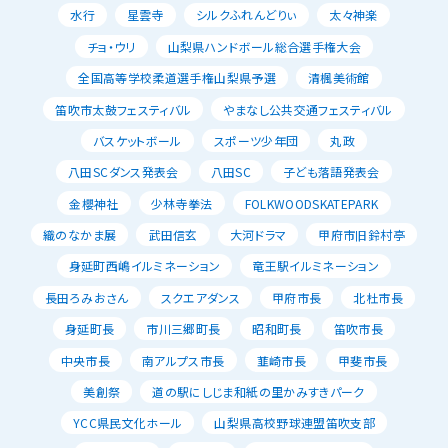
水行
星雲寺
シルクふれんどりぃ
太々神楽
チョ・ウリ
山梨県ハンドボール総合選手権大会
全国高等学校柔道選手権山梨県予選
清楓美術館
笛吹市太鼓フェスティバル
やまなし公共交通フェスティバル
バスケットボール
スポーツ少年団
丸政
八田SCダンス発表会
八田SC
子ども落語発表会
金櫻神社
少林寺拳法
FOLKWOODSKATEPARK
織のなかま展
武田信玄
大河ドラマ
甲府市旧鈴村亭
身延町西嶋イルミネーション
竜王駅イルミネーション
長田ろみおさん
スクエアダンス
甲府市長
北杜市長
身延町長
市川三郷町長
昭和町長
笛吹市長
中央市長
南アルプス市長
韮崎市長
甲斐市長
美創祭
道の駅にしじま和紙の里かみすきパーク
YCC県民文化ホール
山梨県高校野球連盟笛吹支部