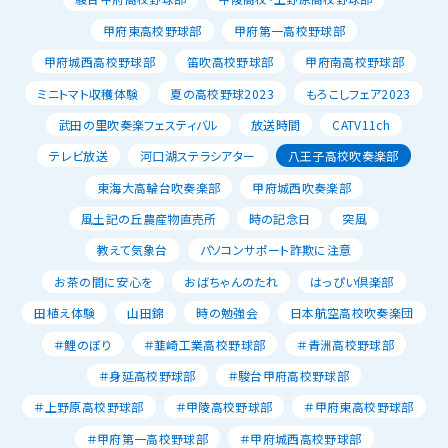
甲府東高校野球部
甲府第一高校野球部
甲府城西高校野球部
笛吹高校野球部
甲府南高校野球部
ミニトマト収穫体験
夏の高校野球2023
もろこしフェア2023
武田の里吹奏楽フェスティバル
放送時間
CATV11ch
テレビ放送
河口湖ステラシアター
八王子高校吹奏楽部
東海大高輪台吹奏楽部
甲府城西吹奏楽部
風土記の丘農産物直売所
時の記念日
突風
教えて気象台
パソコンサポート詐欺に注意
お茶の間に安心を
おばちゃんのたれ
はっぴい倶楽部
田植え体験
山田錦
時の勉強会
日本航空高校吹奏楽団
＃鯉のぼり
＃韮崎工業高校野球部
＃青洲高校野球部
＃身延高校野球部
＃駿台甲府高校野球部
＃上野原高校野球部
＃甲陵高校野球部
＃甲府東高校野球部
＃甲府第一高校野球部
＃甲府城西高校野球部