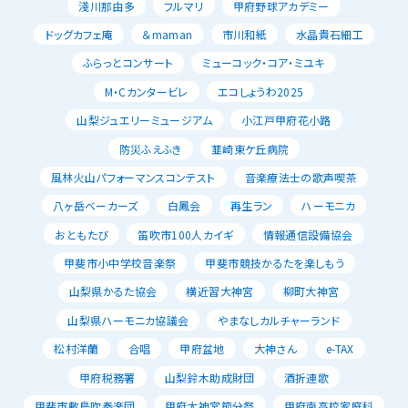
淺川那由多
フルマリ
甲府野球アカデミー
ドッグカフェ庵
＆maman
市川和紙
水晶貴石細工
ふらっとコンサート
ミューコック・コア・ミユキ
M・Cカンタービレ
エコしょうわ2025
山梨ジュエリーミュージアム
小江戸甲府花小路
防災ふえふき
韮崎東ケ丘病院
風林火山パフォーマンスコンテスト
音楽療法士の歌声喫茶
八ヶ岳ベーカーズ
白鳳会
再生ラン
ハーモニカ
おともたび
笛吹市100人カイギ
情報通信設備協会
甲斐市小中学校音楽祭
甲斐市競技かるたを楽しもう
山梨県かるた協会
横近習大神宮
柳町大神宮
山梨県ハーモニカ協議会
やまなしカルチャーランド
松村洋蘭
合唱
甲府盆地
大神さん
e-TAX
甲府税務署
山梨鈴木助成財団
酒折連歌
甲斐市敷島吹奏楽団
甲府大神宮節分祭
甲府南高校家庭科