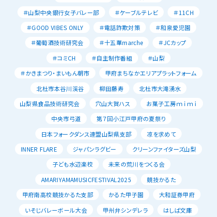
＃山梨中央銀行女子バレー部
＃ケーブルテレビ
＃11CH
＃GOOD VIBES ONLY
＃電話詐欺対策
＃和泉愛児園
＃葡萄酒技術研究会
＃十五華marche
＃JCカップ
＃コミCH
＃自主制作番組
＃山梨
＃かきまつり・まいもん朝市
甲府まちなかエリアプラットフォーム
北杜市本谷川渓谷
柳田藤寿
北杜市大滝湧水
山梨県食品技術研究会
穴山大賀ハス
お菓子工房ｍｉｍｉ
中央市弓道
第７回小江戸甲府の夏祭り
日本フォークダンス連盟山梨県支部
凉を求めて
INNER FLARE
ジャパンラグビー
クリーンファイターズ山梨
子ども水辺楽校
未来の荒川をつくる会
AMARIYAMAMUSICFESTIVAL2025
競技かるた
甲府南高校競技かるた支部
かるた甲子園
大和証券甲府
いそじバレーボール大会
甲州弁シンデレラ
はしば文庫