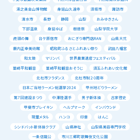
湯之奥金山博物館
身延山久遠寺
須坂市
諏訪市
清水市
長野
静岡
山梨
おみゆきさん
下部温泉
身延ゆば
樹徳祭
山梨学院大学
虎頭の舞
台ケ原宿市
おにぎり専門店RAN
山県大弐
薮内正幸美術館
昭和町ふるさとふれあい祭り
武田八幡宮
和太鼓
マリンバ
世界農業遺産フェスティバル
韮崎平和観音
韮崎平和観音おそうじ
須玉ふれあい文化館
北杜市フラダンス
北杜市制２０周年
日本ご当地ラーメン総選挙2024
甲州地どりラーメン
第７回建設まつり
中澤陸選手
男子新体操
古家啓史
甲斐市ブレイキン
ヘルプマーク
インバウンド
現璽メタル
ハンコ
印章
はんこ
シンドバット新体操クラブ
山県神社
山梨県美容専門学校
一条信龍公
市川三郷町歌舞伎文化公園