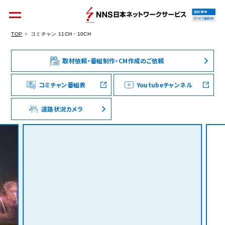
接続情報
IPv4で接続中
TOP
コミチャン 11CH・10CH
取材依頼・番組制作・CM作成のご依頼
個人のお客様
集合住宅オーナーの方
コミチャン番組表
Youtubeチャンネル
道路状況カメラ
法人のお客様
料金シミュレーション
資料請求