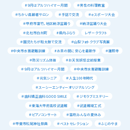
#９月はアルツハイマー月間
＃男性の料理教室
＃ちかい高齢者サロン
＃手話で交流
＃ｅスポーツ大会
＃甲府市富竹，地区納涼盆踊り
＃納涼盆踊り大会
＃北杜市白州町
#県内ぶらり
レザークラフト
＃園児たちが和太鼓で交流
＃山梨フォトクラブ写真展
#中央市水害避難訓練
#お茶の間に安心を最新作
＃蓮照寺
＃防災リズム体操
＃お天気妖怪出前授業
＃９月はアルツハイマー月間
＃中央市水害避難訓練
＃元気シニア
＃人生100年時代
＃スーシーエンティーオリジナルソング
＃歯科矯正歯科GOOD SMILE
＃ジモラブミステリー
＃東海大甲府高校武道館
＃武道館竣工式
＃ピアノコンサート
＃笛吹みんなの夏休み
＃甲斐市松尾神社祭典
＃ベストセレクション
＃ふじのやま