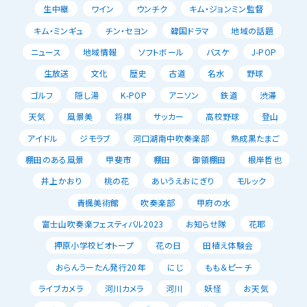
生中継
ワイン
ウンチク
キム・ジョンミン監督
キム・ミンギュ
チン・セヨン
韓国ドラマ
地域の話題
ニュース
地域情報
ソフトボール
バスケ
J-POP
生放送
文化
歴史
古道
名水
野球
ゴルフ
隠し湯
K-POP
アニソン
鉄道
渋滞
天気
風景美
将棋
サッカー
高校野球
登山
アイドル
ジモラブ
河口湖南中吹奏楽部
熟成黒たまご
棚田のある風景
甲斐市
棚田
御領棚田
根岸哲也
井上かおり
桃の花
あいうえおにぎり
モルック
青楓美術館
吹奏楽部
甲府の水
富士山吹奏楽フェスティバル2023
お知らせ隊
花耶
押原小学校ビオトープ
花の日
田植え体験会
おらんうーたん発行20年
にじ
もも＆ピーチ
ライブカメラ
河川カメラ
河川
妖怪
お天気