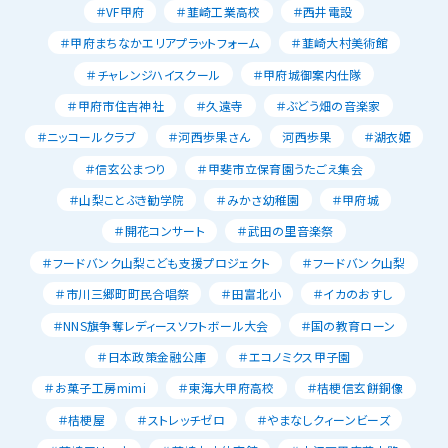
＃VF甲府
＃韮崎工業高校
＃西井電設
＃甲府まちなかエリアプラットフォーム
＃韮崎大村美術館
＃チャレンジハイスクール
＃甲府城御案内仕隊
＃甲府市住吉神社
＃久遠寺
＃ぶどう畑の音楽家
＃ニッコールクラブ
＃河西歩果さん
河西歩果
＃湖衣姫
＃信玄公まつり
＃甲斐市立保育園うたごえ集会
＃山梨ことぶき勧学院
＃みかさ幼稚園
＃甲府城
＃開花コンサート
＃武田の里音楽祭
＃フードバンク山梨こども支援プロジェクト
＃フードバンク山梨
＃市川三郷町町民合唱祭
＃田富北小
＃イカのおすし
＃NNS旗争奪レディースソフトボール大会
＃国の教育ローン
＃日本政策金融公庫
＃エコノミクス甲子園
＃お菓子工房mimi
＃東海大甲府高校
＃桔梗信玄餅銅像
＃桔梗屋
＃ストレッチゼロ
＃やまなしクィーンビーズ