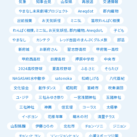
気象
知事会見
山梨県
再放送
交通情報
やまなし未来劇場プロジェクト
Aneqdot
郡内織物
出前授業
お天気妖怪
ミニSL
笛吹わんぱく相撲
わんぱく相撲，ミニSL，お天気妖怪，郡内織物，Aneqdot，
子ども
やまなし
カンテク
レッド吉田のまんぷくグルメ旅
部活
新府城
お新府さん
習志野高校
甲府第一高校
甲府西高校
巨摩高校
押原中学校
中央市
2024高校野球
夏高校野球
ふるさと
そらたび
NAGASAKI水中散歩
satonoka
松崎しげる
八代亜紀
文化協会
創作ダンス
昭和町
韮崎市
吹奏楽団
ユ・ジテ
三社みゆき祭り
一宮浅間神社
玉諸神社
三社神社
神輿
信玄堤
コーラス
太極拳
イ・ボヨン
花様年華
萌木の村
清里テラス
山梨銘醸
伊藤ひろの
北杜市
チョン・ソニ
ジニョン
チョン・ヒヨン
ソン・ジョンヒョン
小瀬スポーツ公園