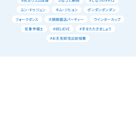
#防災リズム体操
ふるさと納税
#となりのトトロ
ユン・ドゥジュン
キム・ジヒョン
ポンダンポンダン
フォークダンス
大規模婚活パーティー
ウインターカップ
気象予報士
#BELIEVE
#手をたたきましょう
#お天気妖怪出前授業