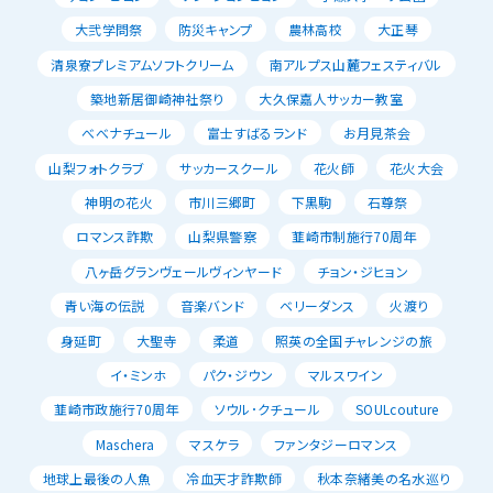
大弐学問祭
防災キャンプ
農林高校
大正琴
清泉寮プレミアムソフトクリーム
南アルプス山麓フェスティバル
築地新居御崎神社祭り
大久保嘉人サッカー教室
べべナチュール
富士すばるランド
お月見茶会
山梨フォトクラブ
サッカースクール
花火師
花火大会
神明の花火
市川三郷町
下黒駒
石尊祭
ロマンス詐欺
山梨県警察
韮崎市制施行70周年
八ヶ岳グランヴェールヴィンヤード
チョン・ジヒョン
青い海の伝説
音楽バンド
ベリーダンス
火渡り
身延町
大聖寺
柔道
照英の全国チャレンジの旅
イ・ミンホ
パク・ジウン
マルスワイン
韮崎市政施行70周年
ソウル･クチュール
SOULcouture
Maschera
マスケラ
ファンタジーロマンス
地球上最後の人魚
冷血天才詐欺師
秋本奈緒美の名水巡り