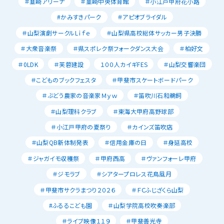
＃韮崎アリーナ
＃韮崎中央体育館
＃小江戸甲府花小路
#かみすきパーク
＃アピオブライダル
＃山梨演劇サークルLｉｆｅ
＃山梨県高校総体サッカー男子決勝
＃大衆音楽祭
＃県スポレク祭フォークダンス大会
＃柏好文
＃0LDK
＃芙蓉建設
１００人カイギFES
＃山梨交響楽団
＃こどものブックフェスタ
＃甲斐市スケートボードパーク
＃ぶどう農家の音楽家Ｍｙｗ
＃笛吹川石和鵜飼
＃山梨理科クラブ
＃東海大甲府高野球部
＃小江戸甲府の夏祭り
＃カインズ笛吹店
＃山梨QB新体制発表
＃信用金庫の日
＃身延高校
＃ジャガイモ収穫祭
＃甲府西高
＃ヴァンフォーレ甲府
＃ジモラブ
＃シアタープロレス花鳥風月
＃甲斐市サクラまつり２０２６
＃ＦＣふじざくら山梨
#ふるるこども園
＃山梨学院高校吹奏楽部
＃ライブ映像１１９
＃甲斐善光寺