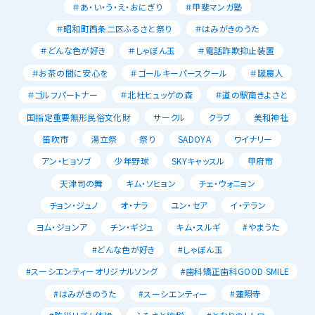
＃あ・い・う・え・おにぎり
＃甲斐マンガ塾
＃昭和町西条二区ふるさと祭り
＃はみがきのうた
＃どんな色が好き
＃しゃぼん玉
＃電話詐欺抑止装置
＃お茶の間に安心を
＃ゴールキーパースクール
＃蹴農人
＃ゴルフパートナー
＃北杜ヒュッゲの森
＃道の駅南きよさと
国指定重要無形民俗文化財
サークル
クラブ
美和神社
笛吹市
湯立祭
祭り
SADOYA
ワイナリー
アン・ヒョソブ
少年野球
SKYキャッスル
甲府市
天津司の舞
キム・ソヒョン
チェ・ウォニョン
チョン・ジュノ
オ・ナラ
ユン・セア
イ・テラン
ヨム・ジョンア
チン・ギジュ
キム・スルギ
#やまうた
#どんな色が好き
#しゃぼん玉
#スーシエンティーオリジナルソング
#歯科矯正歯科GOOD SMILE
#はみがきのうた
#スーシエンティー
#蓮照寺