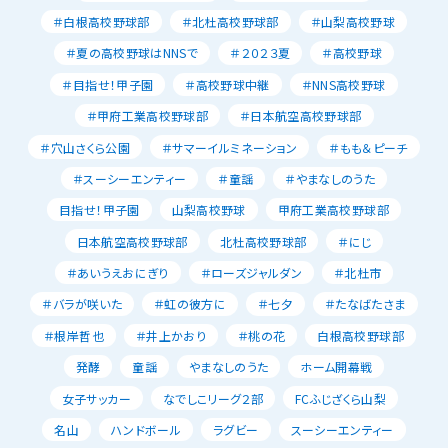
＃白根高校野球部
＃北杜高校野球部
＃山梨高校野球
＃夏の高校野球はNNSで
＃２０２３夏
＃高校野球
＃目指せ！甲子園
＃高校野球中継
＃NNS高校野球
＃甲府工業高校野球部
＃日本航空高校野球部
＃穴山さくら公園
＃サマーイルミネーション
＃もも＆ピーチ
＃スーシーエンティー
＃童謡
＃やまなしのうた
目指せ！甲子園
山梨高校野球
甲府工業高校野球部
日本航空高校野球部
北杜高校野球部
＃にじ
＃あいうえおにぎり
＃ローズジャルダン
＃北杜市
＃バラが咲いた
＃虹の彼方に
＃七夕
＃たなばたさま
＃根岸哲也
＃井上かおり
＃桃の花
白根高校野球部
発酵
童謡
やまなしのうた
ホーム開幕戦
女子サッカー
なでしこリーグ２部
FCふじざくら山梨
名山
ハンドボール
ラグビー
スーシーエンティー