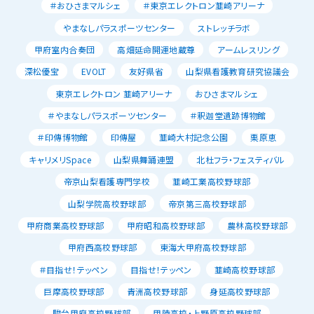
＃おひさまマルシェ
＃東京エレクトロン韮崎アリーナ
やまなしパラスポーツセンター
ストレッチラボ
甲府室内合奏団
高畑延命開運地蔵尊
アームレスリング
深松優宝
EVOLT
友好県省
山梨県看護教育研究協議会
東京エレクトロン 韮崎アリーナ
おひさまマルシェ
＃やまなしパラスポーツセンター
＃釈迦堂遺跡博物館
＃印傳博物館
印傳屋
韮崎大村記念公園
栗原恵
キャリメリSpace
山梨県舞踊連盟
北杜フラ・フェスティバル
帝京山梨看護専門学校
韮崎工業高校野球部
山梨学院高校野球部
帝京第三高校野球部
甲府商業高校野球部
甲府昭和高校野球部
農林高校野球部
甲府西高校野球部
東海大甲府高校野球部
＃目指せ！テッペン
目指せ！テッペン
韮崎高校野球部
巨摩高校野球部
青洲高校野球部
身延高校野球部
駿台甲府高校野球部
甲陵高校・上野原高校野球部