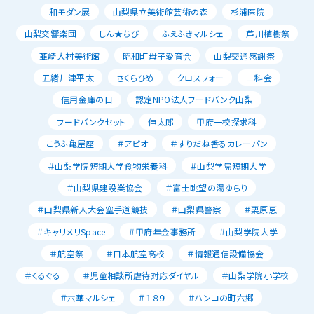
和モダン展
山梨県立美術館芸術の森
杉浦医院
山梨交響楽団
しん★ちび
ふえふきマルシェ
芦川植樹祭
韮崎大村美術館
昭和町母子愛育会
山梨交通感謝祭
五緒川津平太
さくらひめ
クロスフォー
二科会
信用金庫の日
認定NPO法人フードバンク山梨
フードバンクセット
伸太郎
甲府一校探求科
こうふ亀屋座
＃アピオ
＃すりだね香るカレーパン
＃山梨学院短期大学食物栄養科
＃山梨学院短期大学
＃山梨県建設業協会
＃富士眺望の湯ゆらり
＃山梨県新人大会空手道競技
＃山梨県警察
＃栗原恵
＃キャリメリSpace
＃甲府年金事務所
＃山梨学院大学
＃航空祭
＃日本航空高校
＃情報通信設備協会
＃くるぐる
＃児童相談所虐待対応ダイヤル
＃山梨学院小学校
＃六華マルシェ
＃１８９
＃ハンコの町六郷