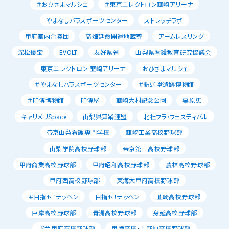
＃おひさまマルシェ
＃東京エレクトロン韮崎アリーナ
やまなしパラスポーツセンター
ストレッチラボ
甲府室内合奏団
高畑延命開運地蔵尊
アームレスリング
深松優宝
EVOLT
友好県省
山梨県看護教育研究協議会
東京エレクトロン 韮崎アリーナ
おひさまマルシェ
＃やまなしパラスポーツセンター
＃釈迦堂遺跡博物館
＃印傳博物館
印傳屋
韮崎大村記念公園
栗原恵
キャリメリSpace
山梨県舞踊連盟
北杜フラ・フェスティバル
帝京山梨看護専門学校
韮崎工業高校野球部
山梨学院高校野球部
帝京第三高校野球部
甲府商業高校野球部
甲府昭和高校野球部
農林高校野球部
甲府西高校野球部
東海大甲府高校野球部
＃目指せ！テッペン
目指せ！テッペン
韮崎高校野球部
巨摩高校野球部
青洲高校野球部
身延高校野球部
駿台甲府高校野球部
甲陵高校・上野原高校野球部