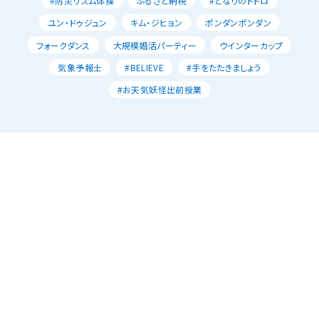
#防災リズム体操
ふるさと納税
#となりのトトロ
ユン・ドゥジュン
キム・ジヒョン
ポンダンポンダン
フォークダンス
大規模婚活パーティー
ウインターカップ
気象予報士
#BELIEVE
#手をたたきましょう
#お天気妖怪出前授業