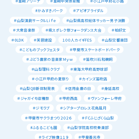
＃韮崎アリーナ
＃韮崎中央体育館
＃小江戸甲府花小路
#かみすきパーク
＃アピオブライダル
＃山梨演劇サークルLｉｆｅ
＃山梨県高校総体サッカー男子決勝
＃大衆音楽祭
＃県スポレク祭フォークダンス大会
＃柏好文
＃0LDK
＃芙蓉建設
１００人カイギFES
＃山梨交響楽団
＃こどものブックフェスタ
＃甲斐市スケートボードパーク
＃ぶどう農家の音楽家Ｍｙｗ
＃笛吹川石和鵜飼
＃山梨理科クラブ
＃東海大甲府高野球部
＃小江戸甲府の夏祭り
＃カインズ笛吹店
＃山梨QB新体制発表
＃信用金庫の日
＃身延高校
＃ジャガイモ収穫祭
＃甲府西高
＃ヴァンフォーレ甲府
＃ジモラブ
＃シアタープロレス花鳥風月
＃甲斐市サクラまつり２０２６
＃ＦＣふじざくら山梨
#ふるるこども園
＃山梨学院高校吹奏楽部
＃ライブ映像１１９
＃甲斐善光寺