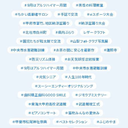
#９月はアルツハイマー月間
＃男性の料理教室
＃ちかい高齢者サロン
＃手話で交流
＃ｅスポーツ大会
＃甲府市富竹，地区納涼盆踊り
＃納涼盆踊り大会
＃北杜市白州町
#県内ぶらり
レザークラフト
＃園児たちが和太鼓で交流
＃山梨フォトクラブ写真展
#中央市水害避難訓練
#お茶の間に安心を最新作
＃蓮照寺
＃防災リズム体操
＃お天気妖怪出前授業
＃９月はアルツハイマー月間
＃中央市水害避難訓練
＃元気シニア
＃人生100年時代
＃スーシーエンティーオリジナルソング
＃歯科矯正歯科GOOD SMILE
＃ジモラブミステリー
＃東海大甲府高校武道館
＃武道館竣工式
＃ピアノコンサート
＃笛吹みんなの夏休み
＃甲斐市松尾神社祭典
＃ベストセレクション
＃ふじのやま