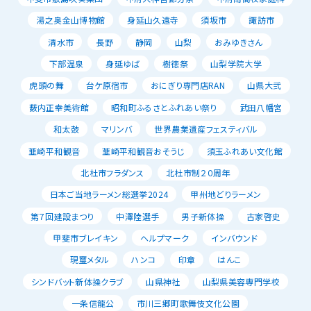
湯之奥金山博物館
身延山久遠寺
須坂市
諏訪市
清水市
長野
静岡
山梨
おみゆきさん
下部温泉
身延ゆば
樹徳祭
山梨学院大学
虎頭の舞
台ケ原宿市
おにぎり専門店RAN
山県大弐
薮内正幸美術館
昭和町ふるさとふれあい祭り
武田八幡宮
和太鼓
マリンバ
世界農業遺産フェスティバル
韮崎平和観音
韮崎平和観音おそうじ
須玉ふれあい文化館
北杜市フラダンス
北杜市制２０周年
日本ご当地ラーメン総選挙2024
甲州地どりラーメン
第７回建設まつり
中澤陸選手
男子新体操
古家啓史
甲斐市ブレイキン
ヘルプマーク
インバウンド
現璽メタル
ハンコ
印章
はんこ
シンドバット新体操クラブ
山県神社
山梨県美容専門学校
一条信龍公
市川三郷町歌舞伎文化公園