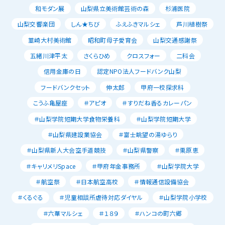
和モダン展
山梨県立美術館芸術の森
杉浦医院
山梨交響楽団
しん★ちび
ふえふきマルシェ
芦川植樹祭
韮崎大村美術館
昭和町母子愛育会
山梨交通感謝祭
五緒川津平太
さくらひめ
クロスフォー
二科会
信用金庫の日
認定NPO法人フードバンク山梨
フードバンクセット
伸太郎
甲府一校探求科
こうふ亀屋座
＃アピオ
＃すりだね香るカレーパン
＃山梨学院短期大学食物栄養科
＃山梨学院短期大学
＃山梨県建設業協会
＃富士眺望の湯ゆらり
＃山梨県新人大会空手道競技
＃山梨県警察
＃栗原恵
＃キャリメリSpace
＃甲府年金事務所
＃山梨学院大学
＃航空祭
＃日本航空高校
＃情報通信設備協会
＃くるぐる
＃児童相談所虐待対応ダイヤル
＃山梨学院小学校
＃六華マルシェ
＃１８９
＃ハンコの町六郷