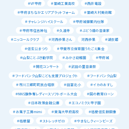
＃VF甲府
＃韮崎工業高校
＃西井電設
＃甲府まちなかエリアプラットフォーム
＃韮崎大村美術館
＃チャレンジハイスクール
＃甲府城御案内仕隊
＃甲府市住吉神社
＃久遠寺
＃ぶどう畑の音楽家
＃ニッコールクラブ
＃河西歩果さん
河西歩果
＃湖衣姫
＃信玄公まつり
＃甲斐市立保育園うたごえ集会
＃山梨ことぶき勧学院
＃みかさ幼稚園
＃甲府城
＃開花コンサート
＃武田の里音楽祭
＃フードバンク山梨こども支援プロジェクト
＃フードバンク山梨
＃市川三郷町町民合唱祭
＃田富北小
＃イカのおすし
＃NNS旗争奪レディースソフトボール大会
＃国の教育ローン
＃日本政策金融公庫
＃エコノミクス甲子園
＃お菓子工房mimi
＃東海大甲府高校
＃桔梗信玄餅銅像
＃桔梗屋
＃ストレッチゼロ
＃やまなしクィーンビーズ