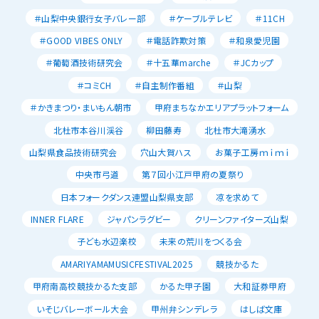
＃山梨中央銀行女子バレー部
＃ケーブルテレビ
＃11CH
＃GOOD VIBES ONLY
＃電話詐欺対策
＃和泉愛児園
＃葡萄酒技術研究会
＃十五華marche
＃JCカップ
＃コミCH
＃自主制作番組
＃山梨
＃かきまつり・まいもん朝市
甲府まちなかエリアプラットフォーム
北杜市本谷川渓谷
柳田藤寿
北杜市大滝湧水
山梨県食品技術研究会
穴山大賀ハス
お菓子工房ｍｉｍｉ
中央市弓道
第７回小江戸甲府の夏祭り
日本フォークダンス連盟山梨県支部
凉を求めて
INNER FLARE
ジャパンラグビー
クリーンファイターズ山梨
子ども水辺楽校
未来の荒川をつくる会
AMARIYAMAMUSICFESTIVAL2025
競技かるた
甲府南高校競技かるた支部
かるた甲子園
大和証券甲府
いそじバレーボール大会
甲州弁シンデレラ
はしば文庫