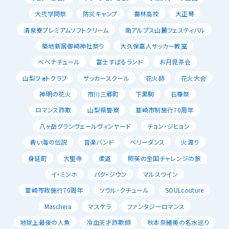
大弐学問祭
防災キャンプ
農林高校
大正琴
清泉寮プレミアムソフトクリーム
南アルプス山麓フェスティバル
築地新居御崎神社祭り
大久保嘉人サッカー教室
べべナチュール
富士すばるランド
お月見茶会
山梨フォトクラブ
サッカースクール
花火師
花火大会
神明の花火
市川三郷町
下黒駒
石尊祭
ロマンス詐欺
山梨県警察
韮崎市制施行70周年
八ヶ岳グランヴェールヴィンヤード
チョン・ジヒョン
青い海の伝説
音楽バンド
ベリーダンス
火渡り
身延町
大聖寺
柔道
照英の全国チャレンジの旅
イ・ミンホ
パク・ジウン
マルスワイン
韮崎市政施行70周年
ソウル･クチュール
SOULcouture
Maschera
マスケラ
ファンタジーロマンス
地球上最後の人魚
冷血天才詐欺師
秋本奈緒美の名水巡り