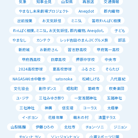
気象
知事会見
山梨県
再放送
交通情報
やまなし未来劇場プロジェクト
Aneqdot
郡内織物
出前授業
お天気妖怪
ミニSL
笛吹わんぱく相撲
わんぱく相撲，ミニSL，お天気妖怪，郡内織物，Aneqdot，
子ども
やまなし
カンテク
レッド吉田のまんぷくグルメ旅
部活
新府城
お新府さん
習志野高校
甲府第一高校
甲府西高校
巨摩高校
押原中学校
中央市
2024高校野球
夏高校野球
ふるさと
そらたび
NAGASAKI水中散歩
satonoka
松崎しげる
八代亜紀
文化協会
創作ダンス
昭和町
韮崎市
吹奏楽団
ユ・ジテ
三社みゆき祭り
一宮浅間神社
玉諸神社
三社神社
神輿
信玄堤
コーラス
太極拳
イ・ボヨン
花様年華
萌木の村
清里テラス
山梨銘醸
伊藤ひろの
北杜市
チョン・ソニ
ジニョン
チョン・ヒヨン
ソン・ジョンヒョン
小瀬スポーツ公園