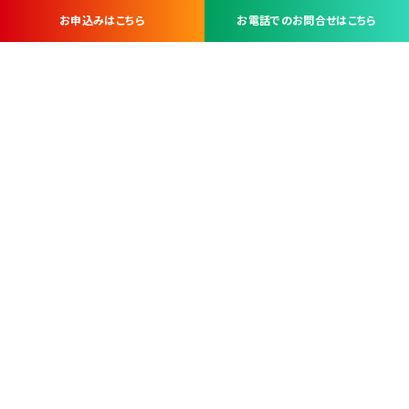
お申込みはこちら
お電話でのお問合せはこちら
お問い合わせ・お申し込みは
※当社は山梨県内 7 市 3 町を対象にケーブルテレビ・インターネ
ットサービスを提供する会社です。
総合受電窓口
コンタクトセンター
TEL.055-251-7111
甲府市北口2-14-14
MAP
＜電話＞ 月～金 9：00～19：00、（土・日・祝日）9：00～17：00
＜窓口＞ 月～土 9：00～16：30 ※日・祝日を除く
本社営業部