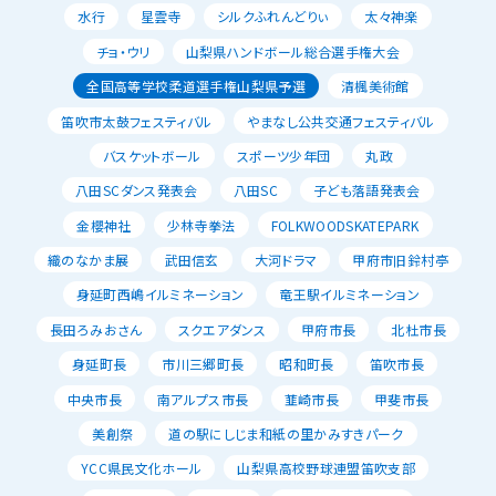
水行
星雲寺
シルクふれんどりぃ
太々神楽
チョ・ウリ
山梨県ハンドボール総合選手権大会
全国高等学校柔道選手権山梨県予選
清楓美術館
笛吹市太鼓フェスティバル
やまなし公共交通フェスティバル
バスケットボール
スポーツ少年団
丸政
八田SCダンス発表会
八田SC
子ども落語発表会
金櫻神社
少林寺拳法
FOLKWOODSKATEPARK
織のなかま展
武田信玄
大河ドラマ
甲府市旧鈴村亭
身延町西嶋イルミネーション
竜王駅イルミネーション
長田ろみおさん
スクエアダンス
甲府市長
北杜市長
身延町長
市川三郷町長
昭和町長
笛吹市長
中央市長
南アルプス市長
韮崎市長
甲斐市長
美創祭
道の駅にしじま和紙の里かみすきパーク
YCC県民文化ホール
山梨県高校野球連盟笛吹支部