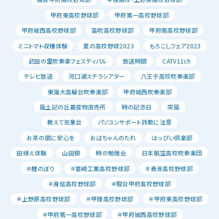
甲府東高校野球部
甲府第一高校野球部
甲府城西高校野球部
笛吹高校野球部
甲府南高校野球部
ミニトマト収穫体験
夏の高校野球2023
もろこしフェア2023
武田の里吹奏楽フェスティバル
放送時間
CATV11ch
テレビ放送
河口湖ステラシアター
八王子高校吹奏楽部
東海大高輪台吹奏楽部
甲府城西吹奏楽部
風土記の丘農産物直売所
時の記念日
突風
教えて気象台
パソコンサポート詐欺に注意
お茶の間に安心を
おばちゃんのたれ
はっぴい倶楽部
田植え体験
山田錦
時の勉強会
日本航空高校吹奏楽団
＃鯉のぼり
＃韮崎工業高校野球部
＃青洲高校野球部
＃身延高校野球部
＃駿台甲府高校野球部
＃上野原高校野球部
＃甲陵高校野球部
＃甲府東高校野球部
＃甲府第一高校野球部
＃甲府城西高校野球部