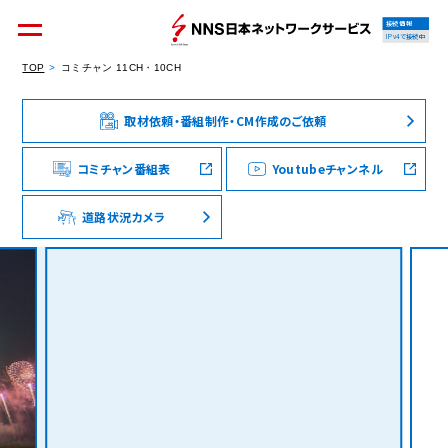
接続情報
IPv4で接続中
TOP
コミチャン 11CH・10CH
取材依頼・番組制作・CM作成のご依頼
個人のお客様
集合住宅オーナーの方
コミチャン番組表
Youtubeチャンネル
道路状況カメラ
法人のお客様
料金シミュレーション
資料請求