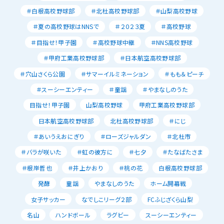
＃白根高校野球部
＃北杜高校野球部
＃山梨高校野球
＃夏の高校野球はNNSで
＃２０２３夏
＃高校野球
＃目指せ！甲子園
＃高校野球中継
＃NNS高校野球
＃甲府工業高校野球部
＃日本航空高校野球部
＃穴山さくら公園
＃サマーイルミネーション
＃もも＆ピーチ
＃スーシーエンティー
＃童謡
＃やまなしのうた
目指せ！甲子園
山梨高校野球
甲府工業高校野球部
日本航空高校野球部
北杜高校野球部
＃にじ
＃あいうえおにぎり
＃ローズジャルダン
＃北杜市
＃バラが咲いた
＃虹の彼方に
＃七夕
＃たなばたさま
＃根岸哲也
＃井上かおり
＃桃の花
白根高校野球部
発酵
童謡
やまなしのうた
ホーム開幕戦
女子サッカー
なでしこリーグ２部
FCふじざくら山梨
名山
ハンドボール
ラグビー
スーシーエンティー