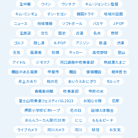
生中継
ワイン
ウンチク
キム・ジョンミン監督
キム・ミンギュ
チン・セヨン
韓国ドラマ
地域の話題
ニュース
地域情報
ソフトボール
バスケ
J-POP
生放送
文化
歴史
古道
名水
野球
ゴルフ
隠し湯
K-POP
アニソン
鉄道
渋滞
天気
風景美
将棋
サッカー
高校野球
登山
アイドル
ジモラブ
河口湖南中吹奏楽部
熟成黒たまご
棚田のある風景
甲斐市
棚田
御領棚田
根岸哲也
井上かおり
桃の花
あいうえおにぎり
モルック
青楓美術館
吹奏楽部
甲府の水
富士山吹奏楽フェスティバル2023
お知らせ隊
花耶
押原小学校ビオトープ
花の日
田植え体験会
おらんうーたん発行20年
にじ
もも＆ピーチ
ライブカメラ
河川カメラ
河川
妖怪
お天気