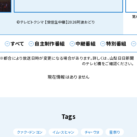
第6
©テレビトクシマ 【受信生中継】2026阿波おどり
すべて
自主制作番組
中継番組
特別番組
※都合により放送日時が変更になる場合があります。詳しくは、山梨日日新聞
のテレビ欄をご確認ください。
現在情報はありません
Tags
クァク・ドンヨン
イム・スヒャン
チャ・ウヌ
星祭り