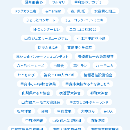
淺川那由多
フルマリ
甲府野球アカデミー
ドッグカフェ庵
＆maman
市川和紙
水晶貴石細工
ふらっとコンサート
ミューコック・コア・ミユキ
M・Cカンタービレ
エコしょうわ2025
山梨ジュエリーミュージアム
小江戸甲府花小路
防災ふえふき
韮崎東ケ丘病院
風林火山パフォーマンスコンテスト
音楽療法士の歌声喫茶
八ヶ岳ベーカーズ
白鳳会
再生ラン
ハーモニカ
おともたび
笛吹市100人カイギ
情報通信設備協会
甲斐市小中学校音楽祭
甲斐市競技かるたを楽しもう
山梨県かるた協会
横近習大神宮
柳町大神宮
山梨県ハーモニカ協議会
やまなしカルチャーランド
松村洋蘭
合唱
甲府盆地
大神さん
e-TAX
甲府税務署
山梨鈴木助成財団
酒折連歌
甲斐市敷島吹奏楽団
甲府大神宮節分祭
甲府南高校家庭科