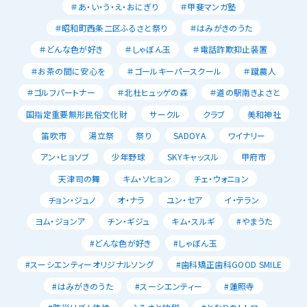
＃あ・い・う・え・おにぎり
＃甲斐マンガ塾
＃昭和町西条二区ふるさと祭り
＃はみがきのうた
＃どんな色が好き
＃しゃぼん玉
＃電話詐欺抑止装置
＃お茶の間に安心を
＃ゴールキーパースクール
＃蹴農人
＃ゴルフパートナー
＃北杜ヒュッゲの森
＃道の駅南きよさと
国指定重要無形民俗文化財
サークル
クラブ
美和神社
笛吹市
湯立祭
祭り
SADOYA
ワイナリー
アン・ヒョソブ
少年野球
SKYキャッスル
甲府市
天津司の舞
キム・ソヒョン
チェ・ウォニョン
チョン・ジュノ
オ・ナラ
ユン・セア
イ・テラン
ヨム・ジョンア
チン・ギジュ
キム・スルギ
#やまうた
#どんな色が好き
#しゃぼん玉
#スーシエンティーオリジナルソング
#歯科矯正歯科GOOD SMILE
#はみがきのうた
#スーシエンティー
#蓮照寺