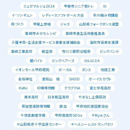
ミュゼマルシェ2024
甲斐市シニア筋トレ
IU
イ･ソンギュン
レディースソフトボール大会
秋の編み物講座
凧づくり
甲斐上野城
ジャズ
山梨県フォークダンス連盟
韮崎市おせちレシピ
韮崎市食生活改善推進員
介護予防・生活支援サービス事業支援補助金
笛吹市長寿支援課
韮崎工業高校
航空祭
市川三郷町合唱祭
ビッグバンド
闇バイト
ビッグベアーズ
カルロスＫ
イオンモール甲府昭和
ボーカル
ダンス
地建工業
金桜神社
愛宕山 結
SHOEI
ボーイスカウト
KaKo
印傳博物館
クラブYSA
富士学苑高校
青洲高校
日本航空高校
やまなし土偶探訪
釈迦堂遺跡博物館
献血
甲府地区建設業協会
千塚高齢者学級
甲府南高校SDGｓ
＃Mｙwさん
＃山梨県赤十字血液センター
＃ヘルシーレストランパセリ