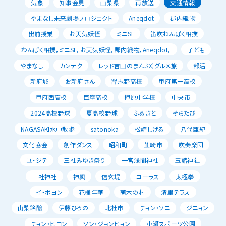
気象
知事会見
山梨県
再放送
交通情報
やまなし未来劇場プロジェクト
Aneqdot
郡内織物
出前授業
お天気妖怪
ミニSL
笛吹わんぱく相撲
わんぱく相撲，ミニSL，お天気妖怪，郡内織物，Aneqdot，
子ども
やまなし
カンテク
レッド吉田のまんぷくグルメ旅
部活
新府城
お新府さん
習志野高校
甲府第一高校
甲府西高校
巨摩高校
押原中学校
中央市
2024高校野球
夏高校野球
ふるさと
そらたび
NAGASAKI水中散歩
satonoka
松崎しげる
八代亜紀
文化協会
創作ダンス
昭和町
韮崎市
吹奏楽団
ユ・ジテ
三社みゆき祭り
一宮浅間神社
玉諸神社
三社神社
神輿
信玄堤
コーラス
太極拳
イ・ボヨン
花様年華
萌木の村
清里テラス
山梨銘醸
伊藤ひろの
北杜市
チョン・ソニ
ジニョン
チョン・ヒヨン
ソン・ジョンヒョン
小瀬スポーツ公園