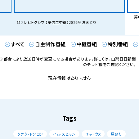
第6
©テレビトクシマ 【受信生中継】2026阿波おどり
すべて
自主制作番組
中継番組
特別番組
※都合により放送日時が変更になる場合があります。詳しくは、山梨日日新聞
のテレビ欄をご確認ください。
現在情報はありません
Tags
クァク・ドンヨン
イム・スヒャン
チャ・ウヌ
星祭り