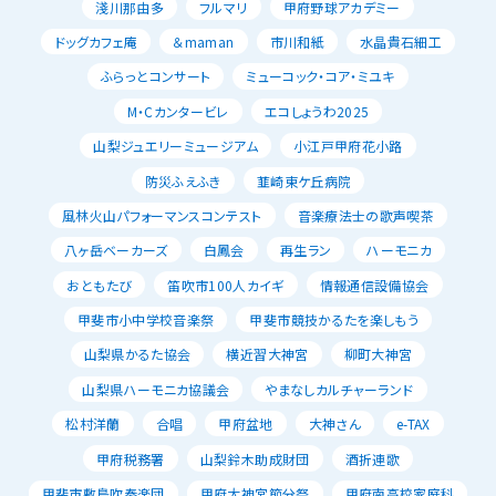
淺川那由多
フルマリ
甲府野球アカデミー
ドッグカフェ庵
＆maman
市川和紙
水晶貴石細工
ふらっとコンサート
ミューコック・コア・ミユキ
M・Cカンタービレ
エコしょうわ2025
山梨ジュエリーミュージアム
小江戸甲府花小路
防災ふえふき
韮崎東ケ丘病院
風林火山パフォーマンスコンテスト
音楽療法士の歌声喫茶
八ヶ岳ベーカーズ
白鳳会
再生ラン
ハーモニカ
おともたび
笛吹市100人カイギ
情報通信設備協会
甲斐市小中学校音楽祭
甲斐市競技かるたを楽しもう
山梨県かるた協会
横近習大神宮
柳町大神宮
山梨県ハーモニカ協議会
やまなしカルチャーランド
松村洋蘭
合唱
甲府盆地
大神さん
e-TAX
甲府税務署
山梨鈴木助成財団
酒折連歌
甲斐市敷島吹奏楽団
甲府大神宮節分祭
甲府南高校家庭科