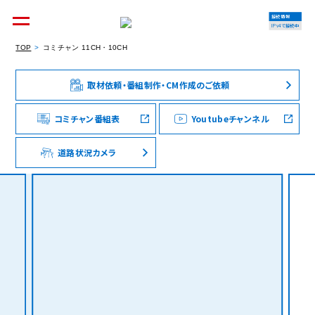
接続情報
IPv4で接続中
TOP
コミチャン 11CH・10CH
取材依頼・番組制作・CM作成のご依頼
個人のお客様
集合住宅オーナーの方
コミチャン番組表
Youtubeチャンネル
道路状況カメラ
法人のお客様
料金シミュレーション
資料請求