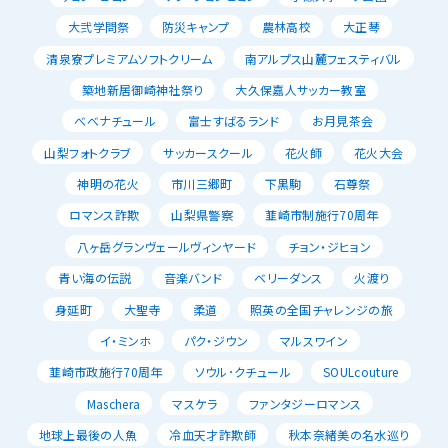
大弐学問祭
防災キャンプ
農林高校
大正琴
清泉寮プレミアムソフトクリーム
南アルプス山麓フェスティバル
築地新居御崎神社祭り
大久保嘉人サッカー教室
べべナチュール
富士すばるランド
お月見茶会
山梨フォトクラブ
サッカースクール
花火師
花火大会
神明の花火
市川三郷町
下黒駒
石尊祭
ロマンス詐欺
山梨県警察
韮崎市制施行70周年
八ヶ岳グランヴェールヴィンヤード
チョン・ジヒョン
青い海の伝説
音楽バンド
ベリーダンス
火渡り
身延町
大聖寺
柔道
照英の全国チャレンジの旅
イ・ミンホ
パク・ジウン
マルスワイン
韮崎市政施行70周年
ソウル･クチュール
SOULcouture
Maschera
マスケラ
ファンタジーロマンス
地球上最後の人魚
冷血天才詐欺師
秋本奈緒美の名水巡り