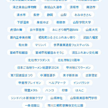
湯之奥金山博物館
身延山久遠寺
須坂市
諏訪市
清水市
長野
静岡
山梨
おみゆきさん
下部温泉
身延ゆば
樹徳祭
山梨学院大学
虎頭の舞
台ケ原宿市
おにぎり専門店RAN
山県大弐
薮内正幸美術館
昭和町ふるさとふれあい祭り
武田八幡宮
和太鼓
マリンバ
世界農業遺産フェスティバル
韮崎平和観音
韮崎平和観音おそうじ
須玉ふれあい文化館
北杜市フラダンス
北杜市制２０周年
日本ご当地ラーメン総選挙2024
甲州地どりラーメン
第７回建設まつり
中澤陸選手
男子新体操
古家啓史
甲斐市ブレイキン
ヘルプマーク
インバウンド
現璽メタル
ハンコ
印章
はんこ
シンドバット新体操クラブ
山県神社
山梨県美容専門学校
一条信龍公
市川三郷町歌舞伎文化公園