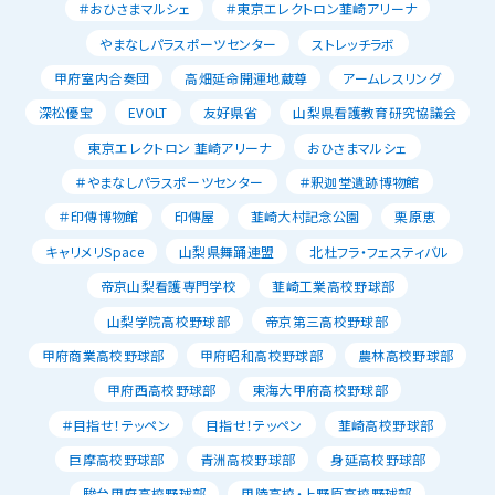
＃おひさまマルシェ
＃東京エレクトロン韮崎アリーナ
やまなしパラスポーツセンター
ストレッチラボ
甲府室内合奏団
高畑延命開運地蔵尊
アームレスリング
深松優宝
EVOLT
友好県省
山梨県看護教育研究協議会
東京エレクトロン 韮崎アリーナ
おひさまマルシェ
＃やまなしパラスポーツセンター
＃釈迦堂遺跡博物館
＃印傳博物館
印傳屋
韮崎大村記念公園
栗原恵
キャリメリSpace
山梨県舞踊連盟
北杜フラ・フェスティバル
帝京山梨看護専門学校
韮崎工業高校野球部
山梨学院高校野球部
帝京第三高校野球部
甲府商業高校野球部
甲府昭和高校野球部
農林高校野球部
甲府西高校野球部
東海大甲府高校野球部
＃目指せ！テッペン
目指せ！テッペン
韮崎高校野球部
巨摩高校野球部
青洲高校野球部
身延高校野球部
駿台甲府高校野球部
甲陵高校・上野原高校野球部