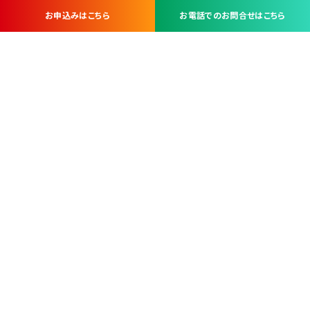
お申込みはこちら
お電話でのお問合せはこちら
お問い合わせ・お申し込みは
※当社は山梨県内 7 市 3 町を対象にケーブルテレビ・インターネ
ットサービスを提供する会社です。
総合受電窓口
コンタクトセンター
TEL.055-251-7111
甲府市北口2-14-14
MAP
＜電話＞ 月～金 9：00～19：00、（土・日・祝日）9：00～17：00
＜窓口＞ 月～土 9：00～16：30 ※日・祝日を除く
本社営業部