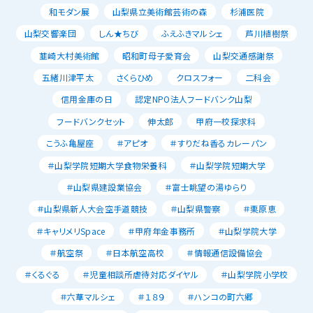
和モダン展
山梨県立美術館芸術の森
杉浦医院
山梨交響楽団
しん★ちび
ふえふきマルシェ
芦川植樹祭
韮崎大村美術館
昭和町母子愛育会
山梨交通感謝祭
五緒川津平太
さくらひめ
クロスフォー
二科会
信用金庫の日
認定NPO法人フードバンク山梨
フードバンクセット
伸太郎
甲府一校探求科
こうふ亀屋座
＃アピオ
＃すりだね香るカレーパン
＃山梨学院短期大学食物栄養科
＃山梨学院短期大学
＃山梨県建設業協会
＃富士眺望の湯ゆらり
＃山梨県新人大会空手道競技
＃山梨県警察
＃栗原恵
＃キャリメリSpace
＃甲府年金事務所
＃山梨学院大学
＃航空祭
＃日本航空高校
＃情報通信設備協会
＃くるぐる
＃児童相談所虐待対応ダイヤル
＃山梨学院小学校
＃六華マルシェ
＃１８９
＃ハンコの町六郷