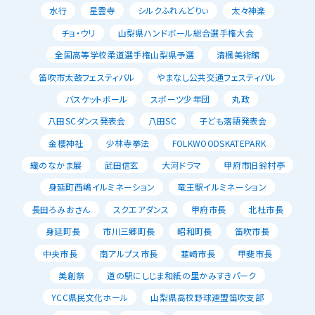
水行
星雲寺
シルクふれんどりぃ
太々神楽
チョ・ウリ
山梨県ハンドボール総合選手権大会
全国高等学校柔道選手権山梨県予選
清楓美術館
笛吹市太鼓フェスティバル
やまなし公共交通フェスティバル
バスケットボール
スポーツ少年団
丸政
八田SCダンス発表会
八田SC
子ども落語発表会
金櫻神社
少林寺拳法
FOLKWOODSKATEPARK
織のなかま展
武田信玄
大河ドラマ
甲府市旧鈴村亭
身延町西嶋イルミネーション
竜王駅イルミネーション
長田ろみおさん
スクエアダンス
甲府市長
北杜市長
身延町長
市川三郷町長
昭和町長
笛吹市長
中央市長
南アルプス市長
韮崎市長
甲斐市長
美創祭
道の駅にしじま和紙の里かみすきパーク
YCC県民文化ホール
山梨県高校野球連盟笛吹支部