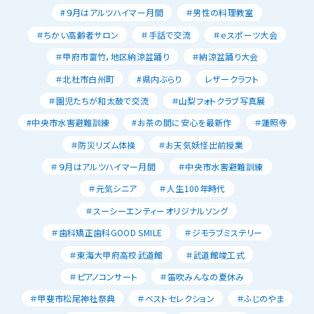
#９月はアルツハイマー月間
＃男性の料理教室
＃ちかい高齢者サロン
＃手話で交流
＃ｅスポーツ大会
＃甲府市富竹，地区納涼盆踊り
＃納涼盆踊り大会
＃北杜市白州町
#県内ぶらり
レザークラフト
＃園児たちが和太鼓で交流
＃山梨フォトクラブ写真展
#中央市水害避難訓練
#お茶の間に安心を最新作
＃蓮照寺
＃防災リズム体操
＃お天気妖怪出前授業
＃９月はアルツハイマー月間
＃中央市水害避難訓練
＃元気シニア
＃人生100年時代
＃スーシーエンティーオリジナルソング
＃歯科矯正歯科GOOD SMILE
＃ジモラブミステリー
＃東海大甲府高校武道館
＃武道館竣工式
＃ピアノコンサート
＃笛吹みんなの夏休み
＃甲斐市松尾神社祭典
＃ベストセレクション
＃ふじのやま