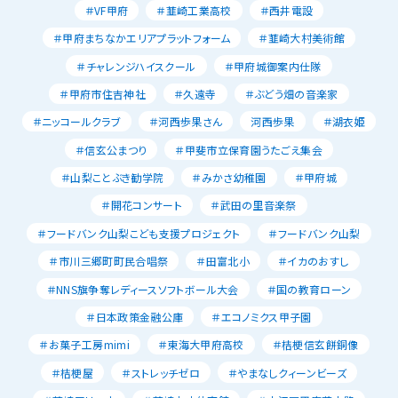
＃VF甲府
＃韮崎工業高校
＃西井電設
＃甲府まちなかエリアプラットフォーム
＃韮崎大村美術館
＃チャレンジハイスクール
＃甲府城御案内仕隊
＃甲府市住吉神社
＃久遠寺
＃ぶどう畑の音楽家
＃ニッコールクラブ
＃河西歩果さん
河西歩果
＃湖衣姫
＃信玄公まつり
＃甲斐市立保育園うたごえ集会
＃山梨ことぶき勧学院
＃みかさ幼稚園
＃甲府城
＃開花コンサート
＃武田の里音楽祭
＃フードバンク山梨こども支援プロジェクト
＃フードバンク山梨
＃市川三郷町町民合唱祭
＃田富北小
＃イカのおすし
＃NNS旗争奪レディースソフトボール大会
＃国の教育ローン
＃日本政策金融公庫
＃エコノミクス甲子園
＃お菓子工房mimi
＃東海大甲府高校
＃桔梗信玄餅銅像
＃桔梗屋
＃ストレッチゼロ
＃やまなしクィーンビーズ