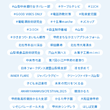
＃山梨中央銀行女子バレー部
＃ケーブルテレビ
＃11CH
＃GOOD VIBES ONLY
＃電話詐欺対策
＃和泉愛児園
＃葡萄酒技術研究会
＃十五華marche
＃JCカップ
＃コミCH
＃自主制作番組
＃山梨
＃かきまつり・まいもん朝市
甲府まちなかエリアプラットフォーム
北杜市本谷川渓谷
柳田藤寿
北杜市大滝湧水
山梨県食品技術研究会
穴山大賀ハス
お菓子工房ｍｉｍｉ
中央市弓道
第７回小江戸甲府の夏祭り
日本フォークダンス連盟山梨県支部
凉を求めて
INNER FLARE
ジャパンラグビー
クリーンファイターズ山梨
子ども水辺楽校
未来の荒川をつくる会
AMARIYAMAMUSICFESTIVAL2025
競技かるた
甲府南高校競技かるた支部
かるた甲子園
大和証券甲府
いそじバレーボール大会
甲州弁シンデレラ
はしば文庫