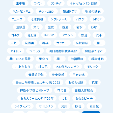
生中継
ワイン
ウンチク
キム・ジョンミン監督
キム・ミンギュ
チン・セヨン
韓国ドラマ
地域の話題
ニュース
地域情報
ソフトボール
バスケ
J-POP
生放送
文化
歴史
古道
名水
野球
ゴルフ
隠し湯
K-POP
アニソン
鉄道
渋滞
天気
風景美
将棋
サッカー
高校野球
登山
アイドル
ジモラブ
河口湖南中吹奏楽部
熟成黒たまご
棚田のある風景
甲斐市
棚田
御領棚田
根岸哲也
井上かおり
桃の花
あいうえおにぎり
モルック
青楓美術館
吹奏楽部
甲府の水
富士山吹奏楽フェスティバル2023
お知らせ隊
花耶
押原小学校ビオトープ
花の日
田植え体験会
おらんうーたん発行20年
にじ
もも＆ピーチ
ライブカメラ
河川カメラ
河川
妖怪
お天気