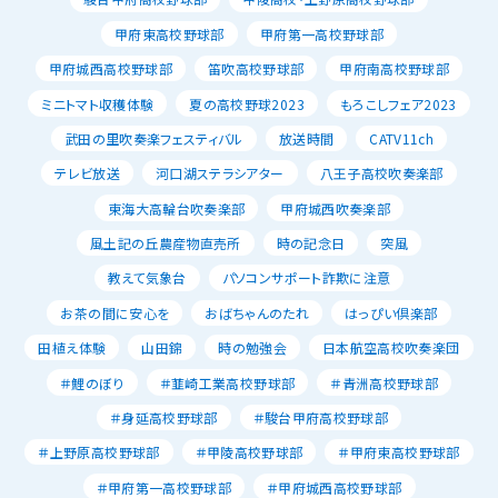
甲府東高校野球部
甲府第一高校野球部
甲府城西高校野球部
笛吹高校野球部
甲府南高校野球部
ミニトマト収穫体験
夏の高校野球2023
もろこしフェア2023
武田の里吹奏楽フェスティバル
放送時間
CATV11ch
テレビ放送
河口湖ステラシアター
八王子高校吹奏楽部
東海大高輪台吹奏楽部
甲府城西吹奏楽部
風土記の丘農産物直売所
時の記念日
突風
教えて気象台
パソコンサポート詐欺に注意
お茶の間に安心を
おばちゃんのたれ
はっぴい倶楽部
田植え体験
山田錦
時の勉強会
日本航空高校吹奏楽団
＃鯉のぼり
＃韮崎工業高校野球部
＃青洲高校野球部
＃身延高校野球部
＃駿台甲府高校野球部
＃上野原高校野球部
＃甲陵高校野球部
＃甲府東高校野球部
＃甲府第一高校野球部
＃甲府城西高校野球部