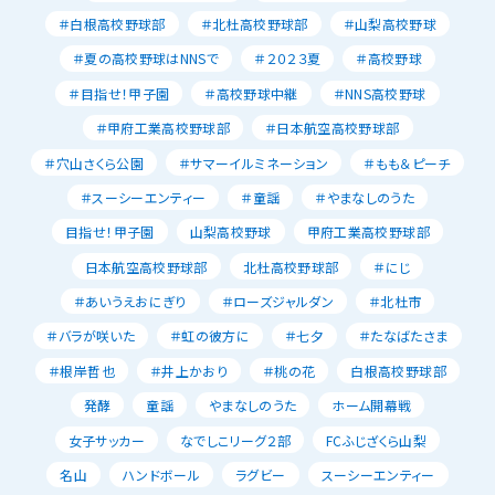
＃白根高校野球部
＃北杜高校野球部
＃山梨高校野球
＃夏の高校野球はNNSで
＃２０２３夏
＃高校野球
＃目指せ！甲子園
＃高校野球中継
＃NNS高校野球
＃甲府工業高校野球部
＃日本航空高校野球部
＃穴山さくら公園
＃サマーイルミネーション
＃もも＆ピーチ
＃スーシーエンティー
＃童謡
＃やまなしのうた
目指せ！甲子園
山梨高校野球
甲府工業高校野球部
日本航空高校野球部
北杜高校野球部
＃にじ
＃あいうえおにぎり
＃ローズジャルダン
＃北杜市
＃バラが咲いた
＃虹の彼方に
＃七夕
＃たなばたさま
＃根岸哲也
＃井上かおり
＃桃の花
白根高校野球部
発酵
童謡
やまなしのうた
ホーム開幕戦
女子サッカー
なでしこリーグ２部
FCふじざくら山梨
名山
ハンドボール
ラグビー
スーシーエンティー