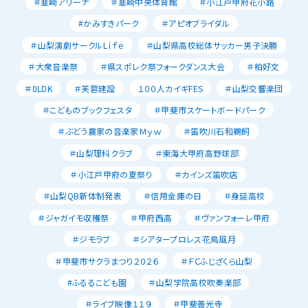
＃韮崎アリーナ
＃韮崎中央体育館
＃小江戸甲府花小路
#かみすきパーク
＃アピオブライダル
＃山梨演劇サークルLｉｆｅ
＃山梨県高校総体サッカー男子決勝
＃大衆音楽祭
＃県スポレク祭フォークダンス大会
＃柏好文
＃0LDK
＃芙蓉建設
１００人カイギFES
＃山梨交響楽団
＃こどものブックフェスタ
＃甲斐市スケートボードパーク
＃ぶどう農家の音楽家Ｍｙｗ
＃笛吹川石和鵜飼
＃山梨理科クラブ
＃東海大甲府高野球部
＃小江戸甲府の夏祭り
＃カインズ笛吹店
＃山梨QB新体制発表
＃信用金庫の日
＃身延高校
＃ジャガイモ収穫祭
＃甲府西高
＃ヴァンフォーレ甲府
＃ジモラブ
＃シアタープロレス花鳥風月
＃甲斐市サクラまつり２０２６
＃ＦＣふじざくら山梨
#ふるるこども園
＃山梨学院高校吹奏楽部
＃ライブ映像１１９
＃甲斐善光寺