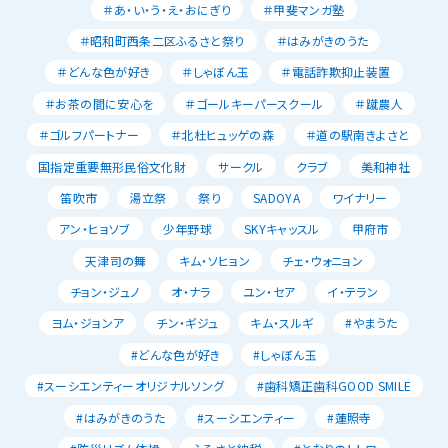
＃あ・い・う・え・おにぎり
＃甲斐マンガ塾
＃昭和町西条二区ふるさと祭り
＃はみがきのうた
＃どんな色が好き
＃しゃぼん玉
＃電話詐欺抑止装置
＃お茶の間に安心を
＃ゴールキーパースクール
＃蹴農人
＃ゴルフパートナー
＃北杜ヒュッゲの森
＃道の駅南きよさと
国指定重要無形民俗文化財
サークル
クラブ
美和神社
笛吹市
湯立祭
祭り
SADOYA
ワイナリー
アン・ヒョソブ
少年野球
SKYキャッスル
甲府市
天津司の舞
キム・ソヒョン
チェ・ウォニョン
チョン・ジュノ
オ・ナラ
ユン・セア
イ・テラン
ヨム・ジョンア
チン・ギジュ
キム・スルギ
#やまうた
#どんな色が好き
#しゃぼん玉
#スーシエンティーオリジナルソング
#歯科矯正歯科GOOD SMILE
#はみがきのうた
#スーシエンティー
#蓮照寺