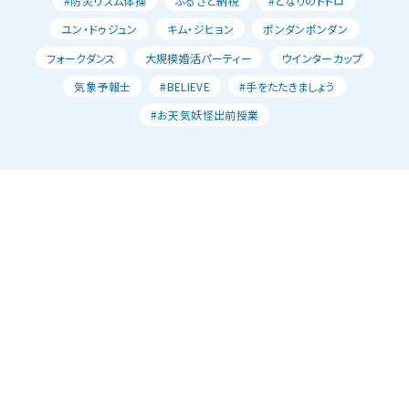
#防災リズム体操
ふるさと納税
#となりのトトロ
ユン・ドゥジュン
キム・ジヒョン
ポンダンポンダン
フォークダンス
大規模婚活パーティー
ウインターカップ
気象予報士
#BELIEVE
#手をたたきましょう
#お天気妖怪出前授業