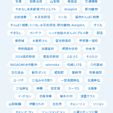
気象
知事会見
山梨県
再放送
交通情報
やまなし未来劇場プロジェクト
Aneqdot
郡内織物
出前授業
お天気妖怪
ミニSL
笛吹わんぱく相撲
わんぱく相撲，ミニSL，お天気妖怪，郡内織物，Aneqdot，
子ども
やまなし
カンテク
レッド吉田のまんぷくグルメ旅
部活
新府城
お新府さん
習志野高校
甲府第一高校
甲府西高校
巨摩高校
押原中学校
中央市
2024高校野球
夏高校野球
ふるさと
そらたび
NAGASAKI水中散歩
satonoka
松崎しげる
八代亜紀
文化協会
創作ダンス
昭和町
韮崎市
吹奏楽団
ユ・ジテ
三社みゆき祭り
一宮浅間神社
玉諸神社
三社神社
神輿
信玄堤
コーラス
太極拳
イ・ボヨン
花様年華
萌木の村
清里テラス
山梨銘醸
伊藤ひろの
北杜市
チョン・ソニ
ジニョン
チョン・ヒヨン
ソン・ジョンヒョン
小瀬スポーツ公園