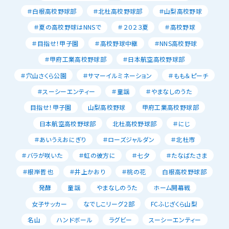
＃白根高校野球部
＃北杜高校野球部
＃山梨高校野球
＃夏の高校野球はNNSで
＃２０２３夏
＃高校野球
＃目指せ！甲子園
＃高校野球中継
＃NNS高校野球
＃甲府工業高校野球部
＃日本航空高校野球部
＃穴山さくら公園
＃サマーイルミネーション
＃もも＆ピーチ
＃スーシーエンティー
＃童謡
＃やまなしのうた
目指せ！甲子園
山梨高校野球
甲府工業高校野球部
日本航空高校野球部
北杜高校野球部
＃にじ
＃あいうえおにぎり
＃ローズジャルダン
＃北杜市
＃バラが咲いた
＃虹の彼方に
＃七夕
＃たなばたさま
＃根岸哲也
＃井上かおり
＃桃の花
白根高校野球部
発酵
童謡
やまなしのうた
ホーム開幕戦
女子サッカー
なでしこリーグ２部
FCふじざくら山梨
名山
ハンドボール
ラグビー
スーシーエンティー