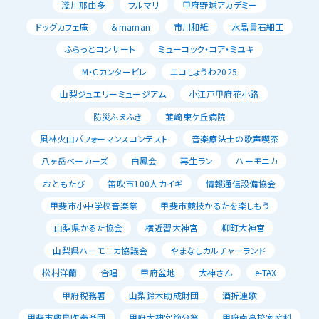
淺川那由多
フルマリ
甲府野球アカデミー
ドッグカフェ庵
＆maman
市川和紙
水晶貴石細工
ふらっとコンサート
ミューコック・コア・ミユキ
M・Cカンタービレ
エコしょうわ2025
山梨ジュエリーミュージアム
小江戸甲府花小路
防災ふえふき
韮崎東ケ丘病院
風林火山パフォーマンスコンテスト
音楽療法士の歌声喫茶
八ヶ岳ベーカーズ
白鳳会
再生ラン
ハーモニカ
おともたび
笛吹市100人カイギ
情報通信設備協会
甲斐市小中学校音楽祭
甲斐市競技かるたを楽しもう
山梨県かるた協会
横近習大神宮
柳町大神宮
山梨県ハーモニカ協議会
やまなしカルチャーランド
松村洋蘭
合唱
甲府盆地
大神さん
e-TAX
甲府税務署
山梨鈴木助成財団
酒折連歌
甲斐市敷島吹奏楽団
甲府大神宮節分祭
甲府南高校家庭科