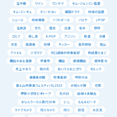
生中継
ワイン
ウンチク
キム・ジョンミン監督
キム・ミンギュ
チン・セヨン
韓国ドラマ
地域の話題
ニュース
地域情報
ソフトボール
バスケ
J-POP
生放送
文化
歴史
古道
名水
野球
ゴルフ
隠し湯
K-POP
アニソン
鉄道
渋滞
天気
風景美
将棋
サッカー
高校野球
登山
アイドル
ジモラブ
河口湖南中吹奏楽部
熟成黒たまご
棚田のある風景
甲斐市
棚田
御領棚田
根岸哲也
井上かおり
桃の花
あいうえおにぎり
モルック
青楓美術館
吹奏楽部
甲府の水
富士山吹奏楽フェスティバル2023
お知らせ隊
花耶
押原小学校ビオトープ
花の日
田植え体験会
おらんうーたん発行20年
にじ
もも＆ピーチ
ライブカメラ
河川カメラ
河川
妖怪
お天気