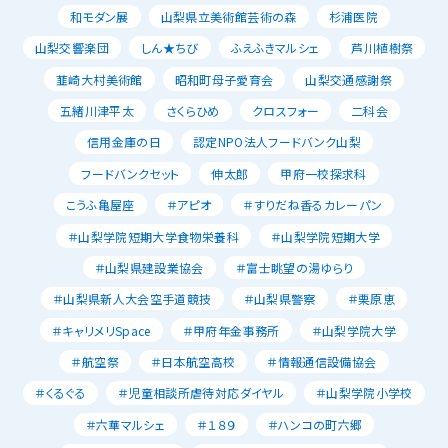
和モダン展
山梨県立美術館芸術の森
杉浦医院
山梨交響楽団
しん★ちび
ふえふきマルシェ
芦川植樹祭
韮崎大村美術館
昭和町母子愛育会
山梨交通感謝祭
五緒川津平太
さくらひめ
クロスフォー
二科会
信用金庫の日
認定NPO法人フードバンク山梨
フードバンクセット
伸太郎
甲府一校探求科
こうふ亀屋座
＃アピオ
＃すりだね香るカレーパン
＃山梨学院短期大学食物栄養科
＃山梨学院短期大学
＃山梨県建設業協会
＃富士眺望の湯ゆらり
＃山梨県新人大会空手道競技
＃山梨県警察
＃栗原恵
＃キャリメリSpace
＃甲府年金事務所
＃山梨学院大学
＃航空祭
＃日本航空高校
＃情報通信設備協会
＃くるぐる
＃児童相談所虐待対応ダイヤル
＃山梨学院小学校
＃六華マルシェ
＃１８９
＃ハンコの町六郷