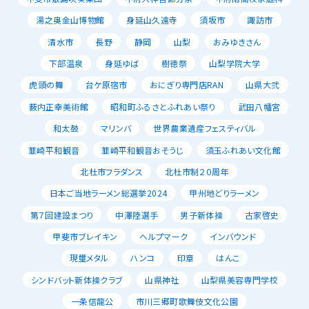
湯之奥金山博物館
身延山久遠寺
須坂市
諏訪市
清水市
長野
静岡
山梨
おみゆきさん
下部温泉
身延ゆば
樹徳祭
山梨学院大学
虎頭の舞
台ケ原宿市
おにぎり専門店RAN
山県大弐
薮内正幸美術館
昭和町ふるさとふれあい祭り
武田八幡宮
和太鼓
マリンバ
世界農業遺産フェスティバル
韮崎平和観音
韮崎平和観音おそうじ
須玉ふれあい文化館
北杜市フラダンス
北杜市制２０周年
日本ご当地ラーメン総選挙2024
甲州地どりラーメン
第７回建設まつり
中澤陸選手
男子新体操
古家啓史
甲斐市ブレイキン
ヘルプマーク
インバウンド
現璽メタル
ハンコ
印章
はんこ
シンドバット新体操クラブ
山県神社
山梨県美容専門学校
一条信龍公
市川三郷町歌舞伎文化公園