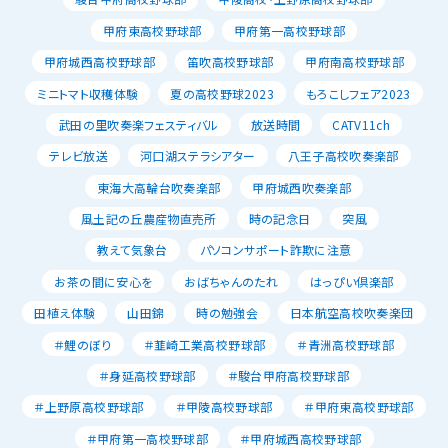
甲府東高校野球部
甲府第一高校野球部
甲府城西高校野球部
笛吹高校野球部
甲府南高校野球部
ミニトマト収穫体験
夏の高校野球2023
もろこしフェア2023
武田の里吹奏楽フェスティバル
放送時間
CATV11ch
テレビ放送
河口湖ステラシアター
八王子高校吹奏楽部
東海大高輪台吹奏楽部
甲府城西吹奏楽部
風土記の丘農産物直売所
時の記念日
突風
教えて気象台
パソコンサポート詐欺に注意
お茶の間に安心を
おばちゃんのたれ
はっぴい倶楽部
田植え体験
山田錦
時の勉強会
日本航空高校吹奏楽団
＃鯉のぼり
＃韮崎工業高校野球部
＃青洲高校野球部
＃身延高校野球部
＃駿台甲府高校野球部
＃上野原高校野球部
＃甲陵高校野球部
＃甲府東高校野球部
＃甲府第一高校野球部
＃甲府城西高校野球部