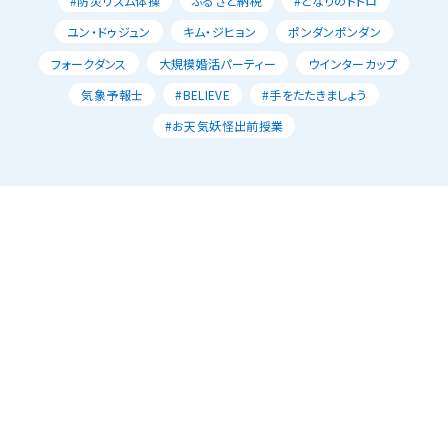
#防災リズム体操
ふるさと納税
#となりのトトロ
ユン・ドゥジュン
キム・ジヒョン
ポンダンポンダン
フォークダンス
大規模婚活パーティー
ウインターカップ
気象予報士
#BELIEVE
#手をたたきましょう
#お天気妖怪出前授業