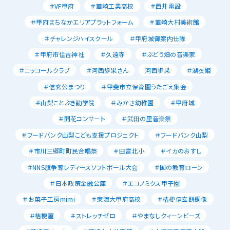
＃VF甲府
＃韮崎工業高校
＃西井電設
＃甲府まちなかエリアプラットフォーム
＃韮崎大村美術館
＃チャレンジハイスクール
＃甲府城御案内仕隊
＃甲府市住吉神社
＃久遠寺
＃ぶどう畑の音楽家
＃ニッコールクラブ
＃河西歩果さん
河西歩果
＃湖衣姫
＃信玄公まつり
＃甲斐市立保育園うたごえ集会
＃山梨ことぶき勧学院
＃みかさ幼稚園
＃甲府城
＃開花コンサート
＃武田の里音楽祭
＃フードバンク山梨こども支援プロジェクト
＃フードバンク山梨
＃市川三郷町町民合唱祭
＃田富北小
＃イカのおすし
＃NNS旗争奪レディースソフトボール大会
＃国の教育ローン
＃日本政策金融公庫
＃エコノミクス甲子園
＃お菓子工房mimi
＃東海大甲府高校
＃桔梗信玄餅銅像
＃桔梗屋
＃ストレッチゼロ
＃やまなしクィーンビーズ