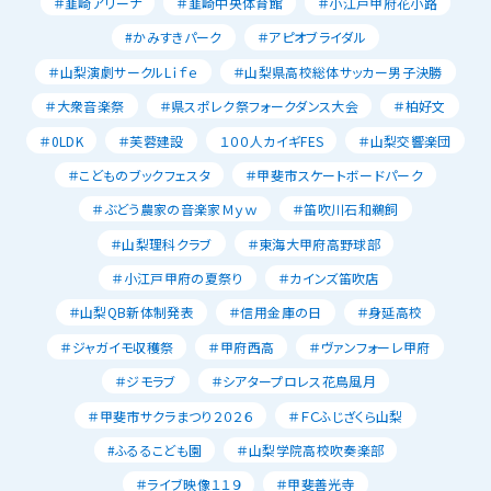
＃韮崎アリーナ
＃韮崎中央体育館
＃小江戸甲府花小路
#かみすきパーク
＃アピオブライダル
＃山梨演劇サークルLｉｆｅ
＃山梨県高校総体サッカー男子決勝
＃大衆音楽祭
＃県スポレク祭フォークダンス大会
＃柏好文
＃0LDK
＃芙蓉建設
１００人カイギFES
＃山梨交響楽団
＃こどものブックフェスタ
＃甲斐市スケートボードパーク
＃ぶどう農家の音楽家Ｍｙｗ
＃笛吹川石和鵜飼
＃山梨理科クラブ
＃東海大甲府高野球部
＃小江戸甲府の夏祭り
＃カインズ笛吹店
＃山梨QB新体制発表
＃信用金庫の日
＃身延高校
＃ジャガイモ収穫祭
＃甲府西高
＃ヴァンフォーレ甲府
＃ジモラブ
＃シアタープロレス花鳥風月
＃甲斐市サクラまつり２０２６
＃ＦＣふじざくら山梨
#ふるるこども園
＃山梨学院高校吹奏楽部
＃ライブ映像１１９
＃甲斐善光寺