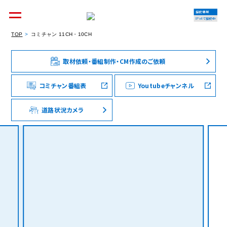
接続情報
IPv4で接続中
TOP
コミチャン 11CH・10CH
取材依頼・番組制作・CM作成のご依頼
個人のお客様
集合住宅オーナーの方
コミチャン番組表
Youtubeチャンネル
道路状況カメラ
法人のお客様
料金シミュレーション
資料請求