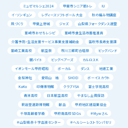
ミュゼマルシェ2024
甲斐市シニア筋トレ
IU
イ･ソンギュン
レディースソフトボール大会
秋の編み物講座
凧づくり
甲斐上野城
ジャズ
山梨県フォークダンス連盟
韮崎市おせちレシピ
韮崎市食生活改善推進員
介護予防・生活支援サービス事業支援補助金
笛吹市長寿支援課
韮崎工業高校
航空祭
市川三郷町合唱祭
ビッグバンド
闇バイト
ビッグベアーズ
カルロスＫ
イオンモール甲府昭和
ボーカル
ダンス
地建工業
金桜神社
愛宕山 結
SHOEI
ボーイスカウト
KaKo
印傳博物館
クラブYSA
富士学苑高校
青洲高校
日本航空高校
やまなし土偶探訪
釈迦堂遺跡博物館
献血
甲府地区建設業協会
千塚高齢者学級
甲府南高校SDGｓ
＃Mｙwさん
＃山梨県赤十字血液センター
＃ヘルシーレストランパセリ