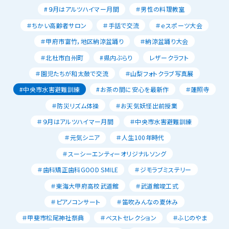
#９月はアルツハイマー月間
＃男性の料理教室
＃ちかい高齢者サロン
＃手話で交流
＃ｅスポーツ大会
＃甲府市富竹，地区納涼盆踊り
＃納涼盆踊り大会
＃北杜市白州町
#県内ぶらり
レザークラフト
＃園児たちが和太鼓で交流
＃山梨フォトクラブ写真展
#中央市水害避難訓練
#お茶の間に安心を最新作
＃蓮照寺
＃防災リズム体操
＃お天気妖怪出前授業
＃９月はアルツハイマー月間
＃中央市水害避難訓練
＃元気シニア
＃人生100年時代
＃スーシーエンティーオリジナルソング
＃歯科矯正歯科GOOD SMILE
＃ジモラブミステリー
＃東海大甲府高校武道館
＃武道館竣工式
＃ピアノコンサート
＃笛吹みんなの夏休み
＃甲斐市松尾神社祭典
＃ベストセレクション
＃ふじのやま