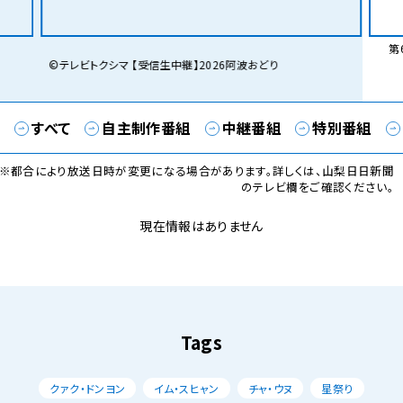
第6
©テレビトクシマ 【受信生中継】2026阿波おどり
すべて
自主制作番組
中継番組
特別番組
※都合により放送日時が変更になる場合があります。詳しくは、山梨日日新聞
のテレビ欄をご確認ください。
現在情報はありません
Tags
クァク・ドンヨン
イム・スヒャン
チャ・ウヌ
星祭り