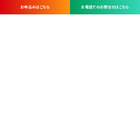
お申込みはこちら
お電話でのお問合せはこちら
お問い合わせ・お申し込みは
※当社は山梨県内 7 市 3 町を対象にケーブルテレビ・インターネ
ットサービスを提供する会社です。
総合受電窓口
コンタクトセンター
TEL.055-251-7111
甲府市北口2-14-14
MAP
＜電話＞ 月～金 9：00～19：00、（土・日・祝日）9：00～17：00
＜窓口＞ 月～土 9：00～16：30 ※日・祝日を除く
本社営業部