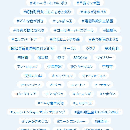
＃あ・い・う・え・おにぎり
＃甲斐マンガ塾
＃昭和町西条二区ふるさと祭り
＃はみがきのうた
＃どんな色が好き
＃しゃぼん玉
＃電話詐欺抑止装置
＃お茶の間に安心を
＃ゴールキーパースクール
＃蹴農人
＃ゴルフパートナー
＃北杜ヒュッゲの森
＃道の駅南きよさと
国指定重要無形民俗文化財
サークル
クラブ
美和神社
笛吹市
湯立祭
祭り
SADOYA
ワイナリー
アン・ヒョソブ
少年野球
SKYキャッスル
甲府市
天津司の舞
キム・ソヒョン
チェ・ウォニョン
チョン・ジュノ
オ・ナラ
ユン・セア
イ・テラン
ヨム・ジョンア
チン・ギジュ
キム・スルギ
#やまうた
#どんな色が好き
#しゃぼん玉
#スーシエンティーオリジナルソング
#歯科矯正歯科GOOD SMILE
#はみがきのうた
#スーシエンティー
#蓮照寺