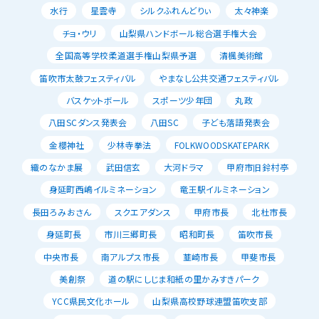
水行
星雲寺
シルクふれんどりぃ
太々神楽
チョ・ウリ
山梨県ハンドボール総合選手権大会
全国高等学校柔道選手権山梨県予選
清楓美術館
笛吹市太鼓フェスティバル
やまなし公共交通フェスティバル
バスケットボール
スポーツ少年団
丸政
八田SCダンス発表会
八田SC
子ども落語発表会
金櫻神社
少林寺拳法
FOLKWOODSKATEPARK
織のなかま展
武田信玄
大河ドラマ
甲府市旧鈴村亭
身延町西嶋イルミネーション
竜王駅イルミネーション
長田ろみおさん
スクエアダンス
甲府市長
北杜市長
身延町長
市川三郷町長
昭和町長
笛吹市長
中央市長
南アルプス市長
韮崎市長
甲斐市長
美創祭
道の駅にしじま和紙の里かみすきパーク
YCC県民文化ホール
山梨県高校野球連盟笛吹支部