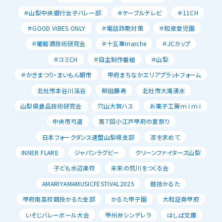
＃山梨中央銀行女子バレー部
＃ケーブルテレビ
＃11CH
＃GOOD VIBES ONLY
＃電話詐欺対策
＃和泉愛児園
＃葡萄酒技術研究会
＃十五華marche
＃JCカップ
＃コミCH
＃自主制作番組
＃山梨
＃かきまつり・まいもん朝市
甲府まちなかエリアプラットフォーム
北杜市本谷川渓谷
柳田藤寿
北杜市大滝湧水
山梨県食品技術研究会
穴山大賀ハス
お菓子工房ｍｉｍｉ
中央市弓道
第７回小江戸甲府の夏祭り
日本フォークダンス連盟山梨県支部
凉を求めて
INNER FLARE
ジャパンラグビー
クリーンファイターズ山梨
子ども水辺楽校
未来の荒川をつくる会
AMARIYAMAMUSICFESTIVAL2025
競技かるた
甲府南高校競技かるた支部
かるた甲子園
大和証券甲府
いそじバレーボール大会
甲州弁シンデレラ
はしば文庫