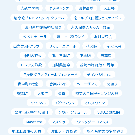
大弐学問祭
防災キャンプ
農林高校
大正琴
清泉寮プレミアムソフトクリーム
南アルプス山麓フェスティバル
築地新居御崎神社祭り
大久保嘉人サッカー教室
べべナチュール
富士すばるランド
お月見茶会
山梨フォトクラブ
サッカースクール
花火師
花火大会
神明の花火
市川三郷町
下黒駒
石尊祭
ロマンス詐欺
山梨県警察
韮崎市制施行70周年
八ヶ岳グランヴェールヴィンヤード
チョン・ジヒョン
青い海の伝説
音楽バンド
ベリーダンス
火渡り
身延町
大聖寺
柔道
照英の全国チャレンジの旅
イ・ミンホ
パク・ジウン
マルスワイン
韮崎市政施行70周年
ソウル･クチュール
SOULcouture
Maschera
マスケラ
ファンタジーロマンス
地球上最後の人魚
冷血天才詐欺師
秋本奈緒美の名水巡り