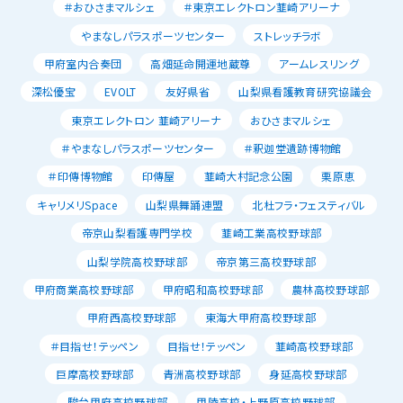
＃おひさまマルシェ
＃東京エレクトロン韮崎アリーナ
やまなしパラスポーツセンター
ストレッチラボ
甲府室内合奏団
高畑延命開運地蔵尊
アームレスリング
深松優宝
EVOLT
友好県省
山梨県看護教育研究協議会
東京エレクトロン 韮崎アリーナ
おひさまマルシェ
＃やまなしパラスポーツセンター
＃釈迦堂遺跡博物館
＃印傳博物館
印傳屋
韮崎大村記念公園
栗原恵
キャリメリSpace
山梨県舞踊連盟
北杜フラ・フェスティバル
帝京山梨看護専門学校
韮崎工業高校野球部
山梨学院高校野球部
帝京第三高校野球部
甲府商業高校野球部
甲府昭和高校野球部
農林高校野球部
甲府西高校野球部
東海大甲府高校野球部
＃目指せ！テッペン
目指せ！テッペン
韮崎高校野球部
巨摩高校野球部
青洲高校野球部
身延高校野球部
駿台甲府高校野球部
甲陵高校・上野原高校野球部