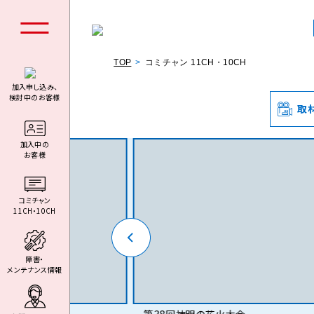
TOP
コミチャン 11CH・10CH
加入申し込み、
検討中のお客様
取
個人の
加⼊中の
お客様
コミチャン
11CH・10CH
料金シミュ
障害・
メンテナンス情報