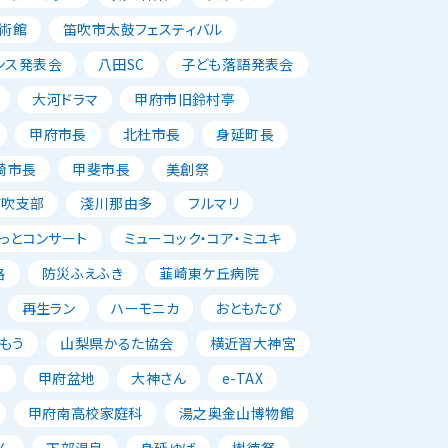
術館
笛吹市太鼓フェスティバル
ンス発表会
八田SC
子ども落語発表会
大河ドラマ
甲府市旧鈴村亭
甲府市長
北杜市長
身延町長
崎市長
甲斐市長
美創祭
笛吹支部
淺川那由多
フルマリ
っとコンサート
ミューコック・コア・ミユキ
路
防災ふえふき
韮崎東ケ丘病院
再生ラン
ハーモニカ
おともたび
もう
山梨県かるた協会
横近習大神宮
唱
甲府盆地
大神さん
e-TAX
甲府南高校家庭科
湯之奥金山博物館
ん
下部温泉
身延ゆば
樹徳祭