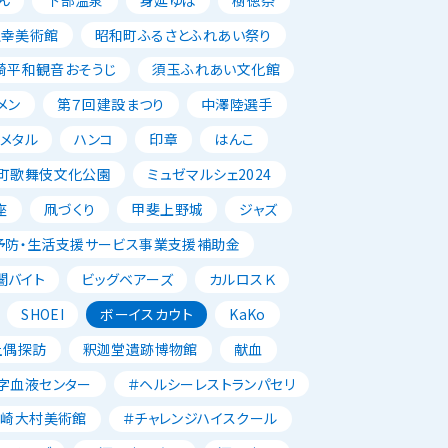
正幸美術館
昭和町ふるさとふれあい祭り
崎平和観音おそうじ
須玉ふれあい文化館
メン
第７回建設まつり
中澤陸選手
メタル
ハンコ
印章
はんこ
町歌舞伎文化公園
ミュゼマルシェ2024
座
凧づくり
甲斐上野城
ジャズ
予防・生活支援サービス事業支援補助金
闇バイト
ビッグベアーズ
カルロスＫ
SHOEI
ボーイスカウト
KaKo
土偶探訪
釈迦堂遺跡博物館
献血
字血液センター
＃ヘルシーレストランパセリ
韮崎大村美術館
＃チャレンジハイスクール