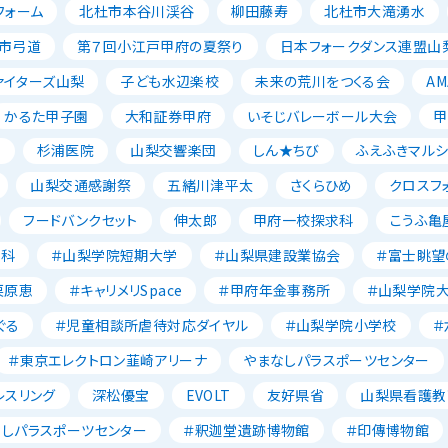
フォーム
北杜市本谷川渓谷
柳田藤寿
北杜市大滝湧水
市弓道
第７回小江戸甲府の夏祭り
日本フォークダンス連盟山
ァイターズ山梨
子ども水辺楽校
未来の荒川をつくる会
AM
かるた甲子園
大和証券甲府
いそじバレーボール大会
甲
森
杉浦医院
山梨交響楽団
しん★ちび
ふえふきマルシ
山梨交通感謝祭
五緒川津平太
さくらひめ
クロスフ
フードバンクセット
伸太郎
甲府一校探求科
こうふ亀
養科
＃山梨学院短期大学
＃山梨県建設業協会
＃富士眺望
栗原恵
＃キャリメリSpace
＃甲府年金事務所
＃山梨学院
ぐる
＃児童相談所虐待対応ダイヤル
＃山梨学院小学校
＃
＃東京エレクトロン韮崎アリーナ
やまなしパラスポーツセンター
レスリング
深松優宝
EVOLT
友好県省
山梨県看護教
なしパラスポーツセンター
＃釈迦堂遺跡博物館
＃印傳博物館