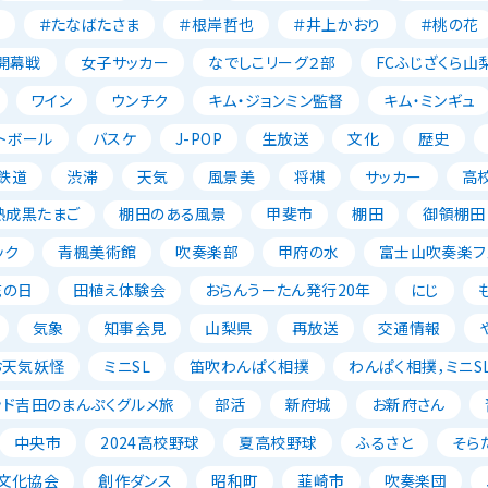
＃たなばたさま
＃根岸哲也
＃井上かおり
＃桃の花
開幕戦
女子サッカー
なでしこリーグ２部
FCふじざくら山
ワイン
ウンチク
キム・ジョンミン監督
キム・ミンギュ
トボール
バスケ
J-POP
生放送
文化
歴史
鉄道
渋滞
天気
風景美
将棋
サッカー
高
熟成黒たまご
棚田のある風景
甲斐市
棚田
御領棚田
ック
青楓美術館
吹奏楽部
甲府の水
富士山吹奏楽フェ
花の日
田植え体験会
おらんうーたん発行20年
にじ
気象
知事会見
山梨県
再放送
交通情報
お天気妖怪
ミニSL
笛吹わんぱく相撲
わんぱく相撲，ミニSL
ッド吉田のまんぷくグルメ旅
部活
新府城
お新府さん
中央市
2024高校野球
夏高校野球
ふるさと
そら
文化協会
創作ダンス
昭和町
韮崎市
吹奏楽団