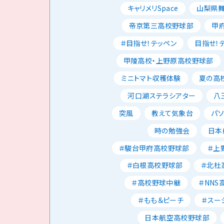
キャリメリSpace
山梨県
帝京第三高校野球部
甲
＃目指せ！テッペン
目指せ！
甲陵高校・上野原高校野球部
ミニトマト収穫体験
夏の高校
河口湖ステラシアター
八
突風
教えて気象台
パ
時の勉強会
日本
＃駿台甲府高校野球部
＃上
＃白根高校野球部
＃北杜
＃高校野球中継
＃NNS
＃もも＆ピーチ
＃スー
日本航空高校野球部