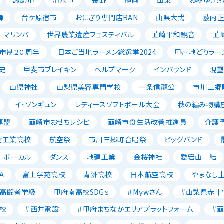
舞
台ケ原宿市
おにぎり専門店RAN
山県大弐
薮内
マリンバ
世界農業遺産フェスティバル
韮崎平和観音
韮
市制２０周年
日本ご当地ラーメン総選挙2024
甲州地どりラー
史
甲斐市ブレイキン
ヘルプマーク
インバウンド
現璽
山県神社
山梨県美容専門学校
一条信龍公
市川三郷
イ･ソンギュン
レディースソフトボール大会
秋の編み物講
連盟
韮崎市おせちレシピ
韮崎市食生活改善推進員
介護
崎工業高校
航空祭
市川三郷町合唱祭
ビッグバンド
ボーカル
ダンス
地建工業
金桜神社
愛宕山 結
A
富士学苑高校
青洲高校
日本航空高校
やまなし
高齢者学級
甲府南高校SDGｓ
＃Mｙwさん
＃山梨県赤十
校
＃西井電設
＃甲府まちなかエリアプラットフォーム
＃