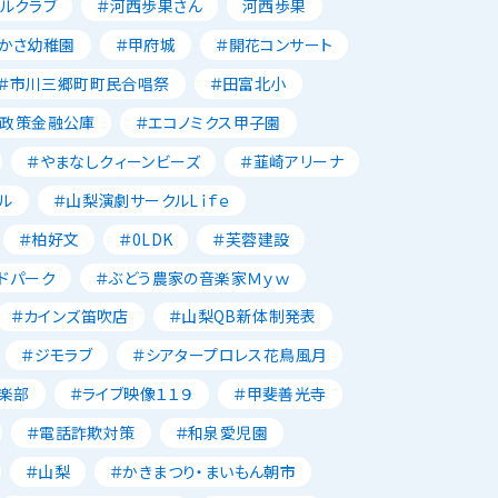
ルクラブ
＃河西歩果さん
河西歩果
かさ幼稚園
＃甲府城
＃開花コンサート
＃市川三郷町町民合唱祭
＃田富北小
本政策金融公庫
＃エコノミクス甲子園
＃やまなしクィーンビーズ
＃韮崎アリーナ
ル
＃山梨演劇サークルLｉｆｅ
＃柏好文
＃0LDK
＃芙蓉建設
ドパーク
＃ぶどう農家の音楽家Ｍｙｗ
＃カインズ笛吹店
＃山梨QB新体制発表
＃ジモラブ
＃シアタープロレス花鳥風月
楽部
＃ライブ映像１１９
＃甲斐善光寺
＃電話詐欺対策
＃和泉愛児園
＃山梨
＃かきまつり・まいもん朝市