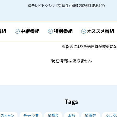
©テレビトクシマ 【受信生中継】2026阿波おどり
番組
中継番組
特別番組
オススメ番組
※都合により放送日時が変更にな
現在情報はありません
Tags
・スヒャン
チャ・ウヌ
星祭り
水行
星雲寺
シルク