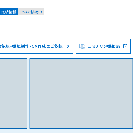
接続情報
IPv4で接続中
材依頼・番組制作・CM作成のご依頼
コミチャン番組表
お客様
集合住宅オーナーの方
レーション
資料請求