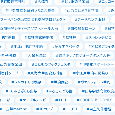
＃甲府市住吉神社
＃久遠寺
＃ぶどう畑の音楽家
＃ニッコー
＃甲斐市立保育園うたごえ集会
＃山梨ことぶき勧学院
＃み
＃フードバンク山梨こども支援プロジェクト
＃フードバンク山梨
NS旗争奪レディースソフトボール大会
＃国の教育ローン
＃日
大甲府高校
＃桔梗信玄餅銅像
＃桔梗屋
＃ストレッチゼロ
館
＃小江戸甲府花小路
#かみすきパーク
＃アピオブライダ
ー男子決勝
＃大衆音楽祭
＃県スポレク祭フォークダンス大会
＃山梨交響楽団
＃こどものブックフェスタ
＃甲斐市スケートボー
梨理科クラブ
＃東海大甲府高野球部
＃小江戸甲府の夏祭り
校
＃ジャガイモ収穫祭
＃甲府西高
＃ヴァンフォーレ甲府
＃ＦＣふじざくら山梨
#ふるるこども園
＃山梨学院高校吹奏
レー部
＃ケーブルテレビ
＃11CH
＃GOOD VIBES ONLY
＃十五華marche
＃JCカップ
＃コミCH
＃自主制作番組