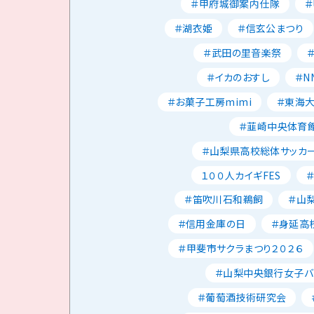
＃甲府城御案内仕隊
＃湖衣姫
＃信玄公まつり
＃武田の里音楽祭
＃イカのおすし
＃N
＃お菓子工房mimi
＃東海
＃韮崎中央体育
＃山梨県高校総体サッカ
１００人カイギFES
＃笛吹川石和鵜飼
＃山
＃信用金庫の日
＃身延高
＃甲斐市サクラまつり２０２６
＃山梨中央銀行女子バ
＃葡萄酒技術研究会