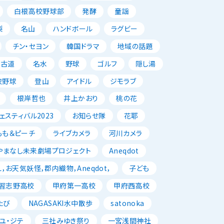
白根高校野球部
発酵
童謡
梨
名山
ハンドボール
ラグビー
チン・セヨン
韓国ドラマ
地域の話題
古道
名水
野球
ゴルフ
隠し湯
校野球
登山
アイドル
ジモラブ
根岸哲也
井上かおり
桃の花
スティバル2023
お知らせ隊
花耶
もも＆ピーチ
ライブカメラ
河川カメラ
やまなし未来劇場プロジェクト
Aneqdot
，お天気妖怪，郡内織物，Aneqdot，
子ども
習志野高校
甲府第一高校
甲府西高校
たび
NAGASAKI水中散歩
satonoka
ユ・ジテ
三社みゆき祭り
一宮浅間神社