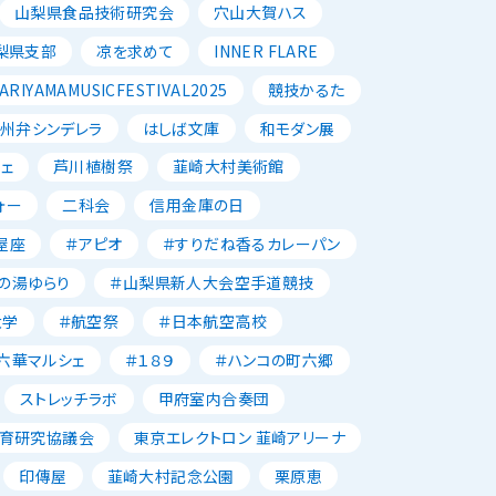
山梨県食品技術研究会
穴山大賀ハス
梨県支部
凉を求めて
INNER FLARE
ARIYAMAMUSICFESTIVAL2025
競技かるた
州弁シンデレラ
はしば文庫
和モダン展
ェ
芦川植樹祭
韮崎大村美術館
ォー
二科会
信用金庫の日
屋座
＃アピオ
＃すりだね香るカレーパン
の湯ゆらり
＃山梨県新人大会空手道競技
大学
＃航空祭
＃日本航空高校
六華マルシェ
＃１８９
＃ハンコの町六郷
ストレッチラボ
甲府室内合奏団
育研究協議会
東京エレクトロン 韮崎アリーナ
印傳屋
韮崎大村記念公園
栗原恵