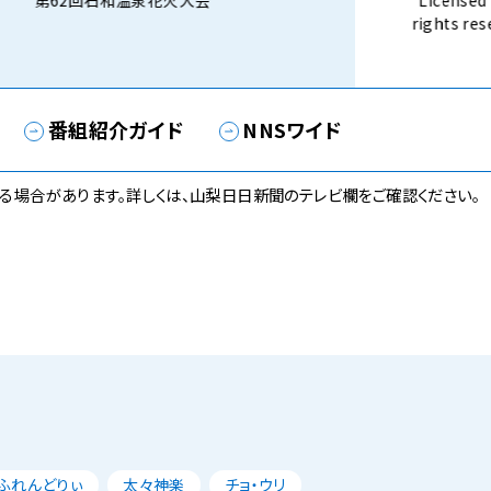
第62回石和温泉花火大会
Licensed 
rights 
話） 8月3
番組紹介ガイド
NNSワイド
る場合があります。詳しくは、山梨日日新聞のテレビ欄をご確認ください。
ふれんどりぃ
太々神楽
チョ・ウリ