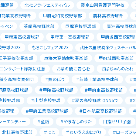
舞踊連盟
北杜フラ・フェスティバル
帝京山梨看護専門学校
府商業高校野球部
甲府昭和高校野球部
農林高校野球部
テッペン
韮崎高校野球部
巨摩高校野球部
青洲高校野球
甲府東高校野球部
甲府第一高校野球部
甲府城西高校野球
野球2023
もろこしフェア2023
武田の里吹奏楽フェスティバ
王子高校吹奏楽部
東海大高輪台吹奏楽部
甲府城西吹奏楽部
ソコンサポート詐欺に注意
お茶の間に安心を
おばちゃんのたれ
航空高校吹奏楽団
＃鯉のぼり
＃韮崎工業高校野球部
＃
野原高校野球部
＃甲陵高校野球部
＃甲府東高校野球部
高校野球部
＃山梨高校野球
＃夏の高校野球はNNSで
＃
高校野球
＃甲府工業高校野球部
＃日本航空高校野球部
シーエンティー
＃童謡
＃やまなしのうた
目指せ！甲子園
北杜高校野球部
＃にじ
＃あいうえおにぎり
＃ローズジ