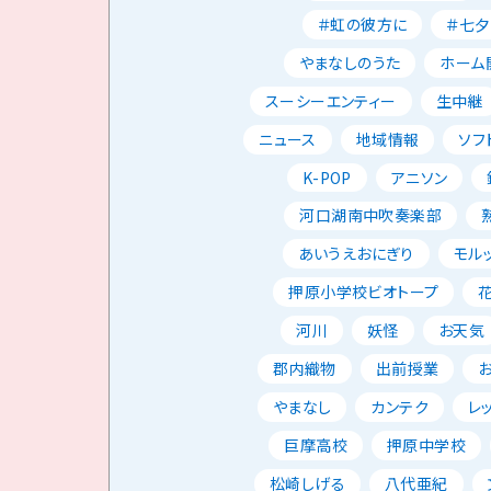
＃虹の彼方に
＃七夕
やまなしのうた
ホーム
スーシーエンティー
生中継
ニュース
地域情報
ソフ
K-POP
アニソン
河口湖南中吹奏楽部
あいうえおにぎり
モル
押原小学校ビオトープ
河川
妖怪
お天気
郡内織物
出前授業
やまなし
カンテク
レ
巨摩高校
押原中学校
松崎しげる
八代亜紀