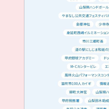
山梨県ハンドボー
やまなし公共交通フェスティバ
金櫻神社
少林
身延町西嶋イルミネーショ
市川三郷町長
道の駅にしじま和紙の
甲府野球アカデミー
ド
M・Cカンタービレ
エ
風林火山パフォーマンスコン
笛吹市100人カイギ
情報
柳町大神宮
山梨県
甲府税務署
山梨鈴木助
身延山久遠寺
須坂市