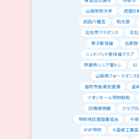
山梨学院大学
虎頭の
武田八幡宮
和太鼓
北杜市フラダンス
北杜
男子新体操
古家啓
シンドバット新体操クラブ
甲斐市シニア筋トレ
IU
山梨県フォークダンス
笛吹市長寿支援課
韮
イオンモール甲府昭和
印傳博物館
クラブYS
甲府地区建設業協会
千塚
＃VF甲府
＃韮崎工業高