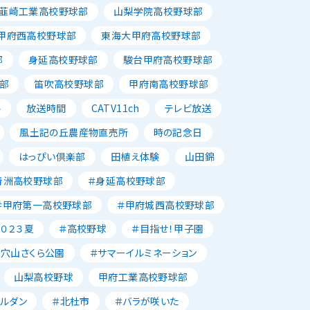
韮崎工業高校野球部
山梨学院高校野球部
甲府西高校野球部
東海大甲府高校野球部
部
身延高校野球部
駿台甲府高校野球部
部
笛吹高校野球部
甲府南高校野球部
ル
放送時間
CATV11ch
テレビ放送
風土記の丘農産物直売所
時の記念日
はっぴい倶楽部
田植え体験
山田錦
青洲高校野球部
＃身延高校野球部
＃甲府第一高校野球部
＃甲府城西高校野球部
２０２３夏
＃高校野球
＃目指せ！甲子園
＃穴山さくら公園
＃サマーイルミネーション
山梨高校野球
甲府工業高校野球部
ャルダン
＃北杜市
＃バラが咲いた