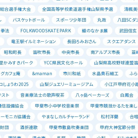
ル総合選手権大会
全国高等学校柔道選手権山梨県予選
清楓美
ル
バスケットボール
スポーツ少年団
丸政
八田SCダ
寺拳法
FOLKWOODSKATEPARK
織のなかま展
武田信玄
ン
竜王駅イルミネーション
長田ろみおさん
スクエアダンス
昭和町長
笛吹市長
中央市長
南アルプス市長
韮
里かみすきパーク
YCC県民文化ホール
山梨県高校野球連盟
ッグカフェ庵
＆maman
市川和紙
水晶貴石細工
ふら
コしょうわ2025
山梨ジュエリーミュージアム
小江戸甲府花小
テスト
音楽療法士の歌声喫茶
八ヶ岳ベーカーズ
白鳳会
通信設備協会
甲斐市小中学校音楽祭
甲斐市競技かるたを楽し
ハーモニカ協議会
やまなしカルチャーランド
松村洋蘭
合
成財団
酒折連歌
甲斐市敷島吹奏楽団
甲府大神宮節分祭
諏訪市
清水市
長野
静岡
山梨
おみゆきさ