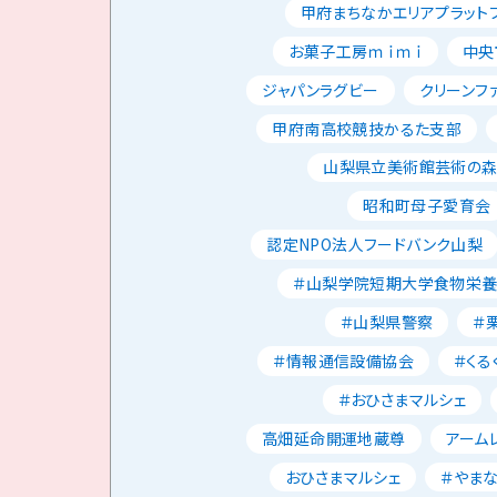
甲府まちなかエリアプラット
お菓子工房ｍｉｍｉ
中央
ジャパンラグビー
クリーンフ
甲府南高校競技かるた支部
山梨県立美術館芸術の
昭和町母子愛育会
認定NPO法人フードバンク山梨
＃山梨学院短期大学食物栄
＃山梨県警察
＃
＃情報通信設備協会
＃くる
＃おひさまマルシェ
高畑延命開運地蔵尊
アーム
おひさまマルシェ
＃やま