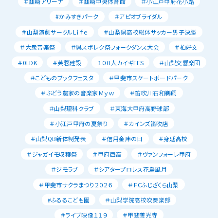
＃韮崎アリーナ
＃韮崎中央体育館
＃小江戸甲府花小路
#かみすきパーク
＃アピオブライダル
＃山梨演劇サークルLｉｆｅ
＃山梨県高校総体サッカー男子決勝
＃大衆音楽祭
＃県スポレク祭フォークダンス大会
＃柏好文
＃0LDK
＃芙蓉建設
１００人カイギFES
＃山梨交響楽団
＃こどものブックフェスタ
＃甲斐市スケートボードパーク
＃ぶどう農家の音楽家Ｍｙｗ
＃笛吹川石和鵜飼
＃山梨理科クラブ
＃東海大甲府高野球部
＃小江戸甲府の夏祭り
＃カインズ笛吹店
＃山梨QB新体制発表
＃信用金庫の日
＃身延高校
＃ジャガイモ収穫祭
＃甲府西高
＃ヴァンフォーレ甲府
＃ジモラブ
＃シアタープロレス花鳥風月
＃甲斐市サクラまつり２０２６
＃ＦＣふじざくら山梨
#ふるるこども園
＃山梨学院高校吹奏楽部
＃ライブ映像１１９
＃甲斐善光寺