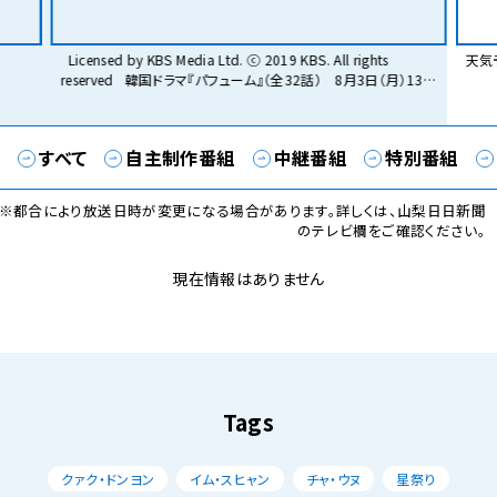
Licensed by KBS Media Ltd. ⓒ 2019 KBS. All rights
天気
reserved 韓国ドラマ『パフューム』（全32話） 8月3日（月）13：
00から放送開始 […]
すべて
自主制作番組
中継番組
特別番組
※都合により放送日時が変更になる場合があります。詳しくは、山梨日日新聞
のテレビ欄をご確認ください。
現在情報はありません
Tags
クァク・ドンヨン
イム・スヒャン
チャ・ウヌ
星祭り