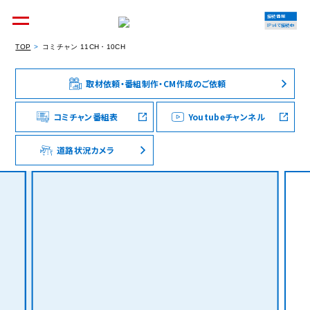
接続情報
IPv4で接続中
TOP
コミチャン 11CH・10CH
取材依頼・番組制作・CM作成のご依頼
個人のお客様
集合住宅オーナーの方
コミチャン番組表
Youtubeチャンネル
道路状況カメラ
法人のお客様
料金シミュレーション
資料請求