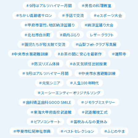
#９月はアルツハイマー月間
＃男性の料理教室
＃ちかい高齢者サロン
＃手話で交流
＃ｅスポーツ大会
＃甲府市富竹，地区納涼盆踊り
＃納涼盆踊り大会
＃北杜市白州町
#県内ぶらり
レザークラフト
＃園児たちが和太鼓で交流
＃山梨フォトクラブ写真展
#中央市水害避難訓練
#お茶の間に安心を最新作
＃蓮照寺
＃防災リズム体操
＃お天気妖怪出前授業
＃９月はアルツハイマー月間
＃中央市水害避難訓練
＃元気シニア
＃人生100年時代
＃スーシーエンティーオリジナルソング
＃歯科矯正歯科GOOD SMILE
＃ジモラブミステリー
＃東海大甲府高校武道館
＃武道館竣工式
＃ピアノコンサート
＃笛吹みんなの夏休み
＃甲斐市松尾神社祭典
＃ベストセレクション
＃ふじのやま