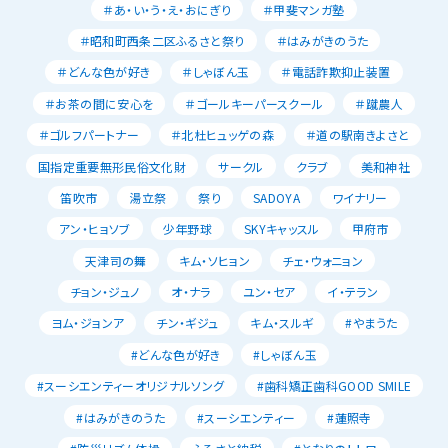
＃あ・い・う・え・おにぎり
＃甲斐マンガ塾
＃昭和町西条二区ふるさと祭り
＃はみがきのうた
＃どんな色が好き
＃しゃぼん玉
＃電話詐欺抑止装置
＃お茶の間に安心を
＃ゴールキーパースクール
＃蹴農人
＃ゴルフパートナー
＃北杜ヒュッゲの森
＃道の駅南きよさと
国指定重要無形民俗文化財
サークル
クラブ
美和神社
笛吹市
湯立祭
祭り
SADOYA
ワイナリー
アン・ヒョソブ
少年野球
SKYキャッスル
甲府市
天津司の舞
キム・ソヒョン
チェ・ウォニョン
チョン・ジュノ
オ・ナラ
ユン・セア
イ・テラン
ヨム・ジョンア
チン・ギジュ
キム・スルギ
#やまうた
#どんな色が好き
#しゃぼん玉
#スーシエンティーオリジナルソング
#歯科矯正歯科GOOD SMILE
#はみがきのうた
#スーシエンティー
#蓮照寺