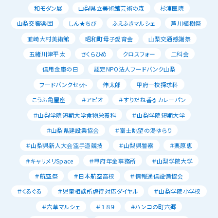
和モダン展
山梨県立美術館芸術の森
杉浦医院
山梨交響楽団
しん★ちび
ふえふきマルシェ
芦川植樹祭
韮崎大村美術館
昭和町母子愛育会
山梨交通感謝祭
五緒川津平太
さくらひめ
クロスフォー
二科会
信用金庫の日
認定NPO法人フードバンク山梨
フードバンクセット
伸太郎
甲府一校探求科
こうふ亀屋座
＃アピオ
＃すりだね香るカレーパン
＃山梨学院短期大学食物栄養科
＃山梨学院短期大学
＃山梨県建設業協会
＃富士眺望の湯ゆらり
＃山梨県新人大会空手道競技
＃山梨県警察
＃栗原恵
＃キャリメリSpace
＃甲府年金事務所
＃山梨学院大学
＃航空祭
＃日本航空高校
＃情報通信設備協会
＃くるぐる
＃児童相談所虐待対応ダイヤル
＃山梨学院小学校
＃六華マルシェ
＃１８９
＃ハンコの町六郷