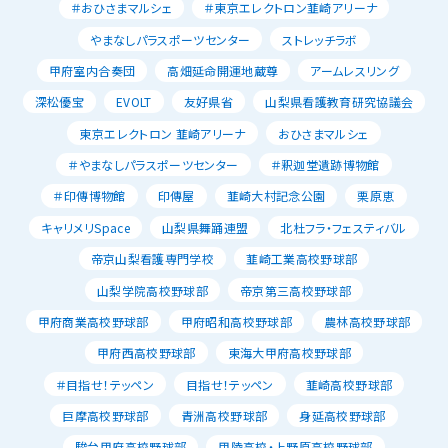
＃おひさまマルシェ
＃東京エレクトロン韮崎アリーナ
やまなしパラスポーツセンター
ストレッチラボ
甲府室内合奏団
高畑延命開運地蔵尊
アームレスリング
深松優宝
EVOLT
友好県省
山梨県看護教育研究協議会
東京エレクトロン 韮崎アリーナ
おひさまマルシェ
＃やまなしパラスポーツセンター
＃釈迦堂遺跡博物館
＃印傳博物館
印傳屋
韮崎大村記念公園
栗原恵
キャリメリSpace
山梨県舞踊連盟
北杜フラ・フェスティバル
帝京山梨看護専門学校
韮崎工業高校野球部
山梨学院高校野球部
帝京第三高校野球部
甲府商業高校野球部
甲府昭和高校野球部
農林高校野球部
甲府西高校野球部
東海大甲府高校野球部
＃目指せ！テッペン
目指せ！テッペン
韮崎高校野球部
巨摩高校野球部
青洲高校野球部
身延高校野球部
駿台甲府高校野球部
甲陵高校・上野原高校野球部