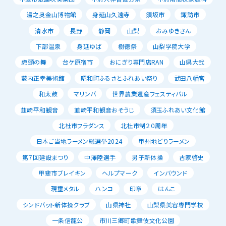
湯之奥金山博物館
身延山久遠寺
須坂市
諏訪市
清水市
長野
静岡
山梨
おみゆきさん
下部温泉
身延ゆば
樹徳祭
山梨学院大学
虎頭の舞
台ケ原宿市
おにぎり専門店RAN
山県大弐
薮内正幸美術館
昭和町ふるさとふれあい祭り
武田八幡宮
和太鼓
マリンバ
世界農業遺産フェスティバル
韮崎平和観音
韮崎平和観音おそうじ
須玉ふれあい文化館
北杜市フラダンス
北杜市制２０周年
日本ご当地ラーメン総選挙2024
甲州地どりラーメン
第７回建設まつり
中澤陸選手
男子新体操
古家啓史
甲斐市ブレイキン
ヘルプマーク
インバウンド
現璽メタル
ハンコ
印章
はんこ
シンドバット新体操クラブ
山県神社
山梨県美容専門学校
一条信龍公
市川三郷町歌舞伎文化公園