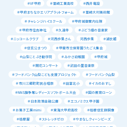
＃VF甲府
＃韮崎工業高校
＃西井電設
＃甲府まちなかエリアプラットフォーム
＃韮崎大村美術館
＃チャレンジハイスクール
＃甲府城御案内仕隊
＃甲府市住吉神社
＃久遠寺
＃ぶどう畑の音楽家
＃ニッコールクラブ
＃河西歩果さん
河西歩果
＃湖衣姫
＃信玄公まつり
＃甲斐市立保育園うたごえ集会
＃山梨ことぶき勧学院
＃みかさ幼稚園
＃甲府城
＃開花コンサート
＃武田の里音楽祭
＃フードバンク山梨こども支援プロジェクト
＃フードバンク山梨
＃市川三郷町町民合唱祭
＃田富北小
＃イカのおすし
＃NNS旗争奪レディースソフトボール大会
＃国の教育ローン
＃日本政策金融公庫
＃エコノミクス甲子園
＃お菓子工房mimi
＃東海大甲府高校
＃桔梗信玄餅銅像
＃桔梗屋
＃ストレッチゼロ
＃やまなしクィーンビーズ