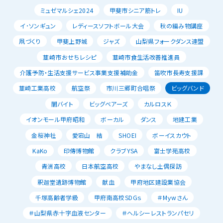
ミュゼマルシェ2024
甲斐市シニア筋トレ
IU
イ･ソンギュン
レディースソフトボール大会
秋の編み物講座
凧づくり
甲斐上野城
ジャズ
山梨県フォークダンス連盟
韮崎市おせちレシピ
韮崎市食生活改善推進員
介護予防・生活支援サービス事業支援補助金
笛吹市長寿支援課
韮崎工業高校
航空祭
市川三郷町合唱祭
ビッグバンド
闇バイト
ビッグベアーズ
カルロスＫ
イオンモール甲府昭和
ボーカル
ダンス
地建工業
金桜神社
愛宕山 結
SHOEI
ボーイスカウト
KaKo
印傳博物館
クラブYSA
富士学苑高校
青洲高校
日本航空高校
やまなし土偶探訪
釈迦堂遺跡博物館
献血
甲府地区建設業協会
千塚高齢者学級
甲府南高校SDGｓ
＃Mｙwさん
＃山梨県赤十字血液センター
＃ヘルシーレストランパセリ