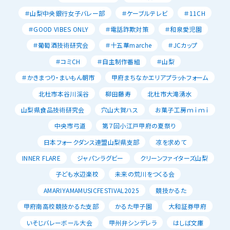
＃山梨中央銀行女子バレー部
＃ケーブルテレビ
＃11CH
＃GOOD VIBES ONLY
＃電話詐欺対策
＃和泉愛児園
＃葡萄酒技術研究会
＃十五華marche
＃JCカップ
＃コミCH
＃自主制作番組
＃山梨
＃かきまつり・まいもん朝市
甲府まちなかエリアプラットフォーム
北杜市本谷川渓谷
柳田藤寿
北杜市大滝湧水
山梨県食品技術研究会
穴山大賀ハス
お菓子工房ｍｉｍｉ
中央市弓道
第７回小江戸甲府の夏祭り
日本フォークダンス連盟山梨県支部
凉を求めて
INNER FLARE
ジャパンラグビー
クリーンファイターズ山梨
子ども水辺楽校
未来の荒川をつくる会
AMARIYAMAMUSICFESTIVAL2025
競技かるた
甲府南高校競技かるた支部
かるた甲子園
大和証券甲府
いそじバレーボール大会
甲州弁シンデレラ
はしば文庫