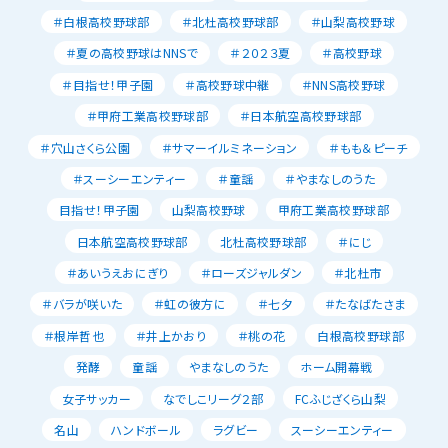
＃白根高校野球部
＃北杜高校野球部
＃山梨高校野球
＃夏の高校野球はNNSで
＃２０２３夏
＃高校野球
＃目指せ！甲子園
＃高校野球中継
＃NNS高校野球
＃甲府工業高校野球部
＃日本航空高校野球部
＃穴山さくら公園
＃サマーイルミネーション
＃もも＆ピーチ
＃スーシーエンティー
＃童謡
＃やまなしのうた
目指せ！甲子園
山梨高校野球
甲府工業高校野球部
日本航空高校野球部
北杜高校野球部
＃にじ
＃あいうえおにぎり
＃ローズジャルダン
＃北杜市
＃バラが咲いた
＃虹の彼方に
＃七夕
＃たなばたさま
＃根岸哲也
＃井上かおり
＃桃の花
白根高校野球部
発酵
童謡
やまなしのうた
ホーム開幕戦
女子サッカー
なでしこリーグ２部
FCふじざくら山梨
名山
ハンドボール
ラグビー
スーシーエンティー