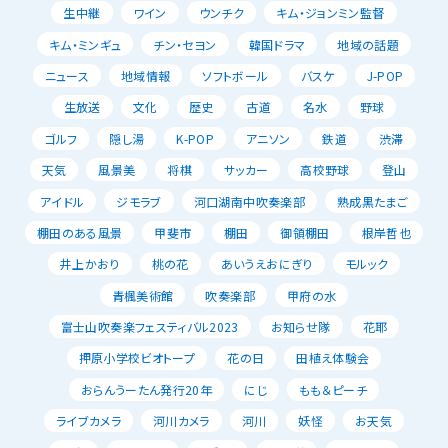
生中継
ワイン
ウンチク
キム・ジョンミン監督
キム・ミンギュ
チン・セヨン
韓国ドラマ
地域の話題
ニュース
地域情報
ソフトボール
バスケ
J-POP
生放送
文化
歴史
古道
名水
野球
ゴルフ
隠し湯
K-POP
アニソン
鉄道
渋滞
天気
風景美
将棋
サッカー
高校野球
登山
アイドル
ジモラブ
河口湖南中吹奏楽部
熟成黒たまご
棚田のある風景
甲斐市
棚田
御領棚田
根岸哲也
井上かおり
桃の花
あいうえおにぎり
モルック
青楓美術館
吹奏楽部
甲府の水
富士山吹奏楽フェスティバル2023
お知らせ隊
花耶
押原小学校ビオトープ
花の日
田植え体験会
おらんうーたん発行20年
にじ
もも＆ピーチ
ライブカメラ
河川カメラ
河川
妖怪
お天気