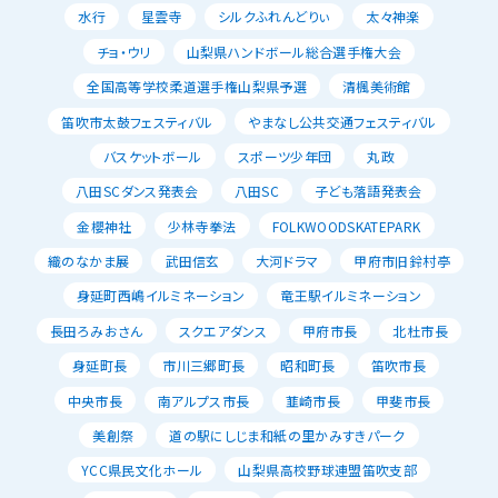
水行
星雲寺
シルクふれんどりぃ
太々神楽
チョ・ウリ
山梨県ハンドボール総合選手権大会
全国高等学校柔道選手権山梨県予選
清楓美術館
笛吹市太鼓フェスティバル
やまなし公共交通フェスティバル
バスケットボール
スポーツ少年団
丸政
八田SCダンス発表会
八田SC
子ども落語発表会
金櫻神社
少林寺拳法
FOLKWOODSKATEPARK
織のなかま展
武田信玄
大河ドラマ
甲府市旧鈴村亭
身延町西嶋イルミネーション
竜王駅イルミネーション
長田ろみおさん
スクエアダンス
甲府市長
北杜市長
身延町長
市川三郷町長
昭和町長
笛吹市長
中央市長
南アルプス市長
韮崎市長
甲斐市長
美創祭
道の駅にしじま和紙の里かみすきパーク
YCC県民文化ホール
山梨県高校野球連盟笛吹支部