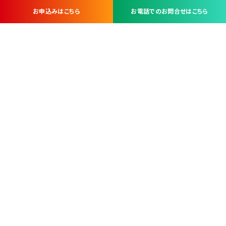
お申込みはこちら
お電話でのお問合せはこちら
お問い合わせ・お申し込みは
※当社は山梨県内 7 市 3 町を対象にケーブルテレビ・インターネ
ットサービスを提供する会社です。
総合受電窓口
コンタクトセンター
TEL.055-251-7111
甲府市北口2-14-14
MAP
＜電話＞ 月～金 9：00～19：00、（土・日・祝日）9：00～17：00
＜窓口＞ 月～土 9：00～16：30 ※日・祝日を除く
本社営業部