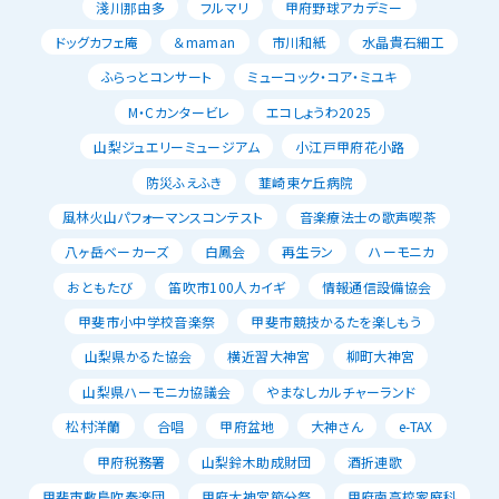
淺川那由多
フルマリ
甲府野球アカデミー
ドッグカフェ庵
＆maman
市川和紙
水晶貴石細工
ふらっとコンサート
ミューコック・コア・ミユキ
M・Cカンタービレ
エコしょうわ2025
山梨ジュエリーミュージアム
小江戸甲府花小路
防災ふえふき
韮崎東ケ丘病院
風林火山パフォーマンスコンテスト
音楽療法士の歌声喫茶
八ヶ岳ベーカーズ
白鳳会
再生ラン
ハーモニカ
おともたび
笛吹市100人カイギ
情報通信設備協会
甲斐市小中学校音楽祭
甲斐市競技かるたを楽しもう
山梨県かるた協会
横近習大神宮
柳町大神宮
山梨県ハーモニカ協議会
やまなしカルチャーランド
松村洋蘭
合唱
甲府盆地
大神さん
e-TAX
甲府税務署
山梨鈴木助成財団
酒折連歌
甲斐市敷島吹奏楽団
甲府大神宮節分祭
甲府南高校家庭科