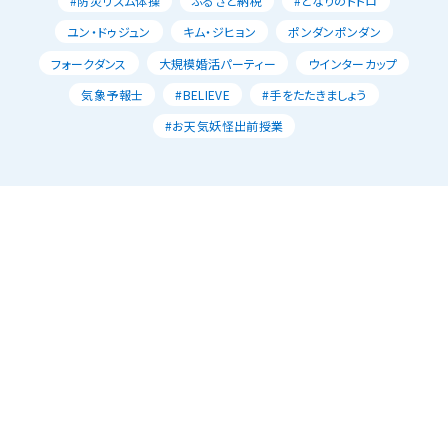
#防災リズム体操
ふるさと納税
#となりのトトロ
ユン・ドゥジュン
キム・ジヒョン
ポンダンポンダン
フォークダンス
大規模婚活パーティー
ウインターカップ
気象予報士
#BELIEVE
#手をたたきましょう
#お天気妖怪出前授業