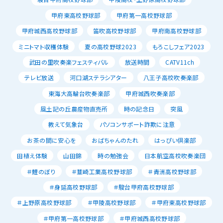
甲府東高校野球部
甲府第一高校野球部
甲府城西高校野球部
笛吹高校野球部
甲府南高校野球部
ミニトマト収穫体験
夏の高校野球2023
もろこしフェア2023
武田の里吹奏楽フェスティバル
放送時間
CATV11ch
テレビ放送
河口湖ステラシアター
八王子高校吹奏楽部
東海大高輪台吹奏楽部
甲府城西吹奏楽部
風土記の丘農産物直売所
時の記念日
突風
教えて気象台
パソコンサポート詐欺に注意
お茶の間に安心を
おばちゃんのたれ
はっぴい倶楽部
田植え体験
山田錦
時の勉強会
日本航空高校吹奏楽団
＃鯉のぼり
＃韮崎工業高校野球部
＃青洲高校野球部
＃身延高校野球部
＃駿台甲府高校野球部
＃上野原高校野球部
＃甲陵高校野球部
＃甲府東高校野球部
＃甲府第一高校野球部
＃甲府城西高校野球部