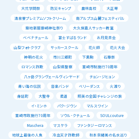
大弐学問祭
防災キャンプ
農林高校
大正琴
清泉寮プレミアムソフトクリーム
南アルプス山麓フェスティバル
築地新居御崎神社祭り
大久保嘉人サッカー教室
べべナチュール
富士すばるランド
お月見茶会
山梨フォトクラブ
サッカースクール
花火師
花火大会
神明の花火
市川三郷町
下黒駒
石尊祭
ロマンス詐欺
山梨県警察
韮崎市制施行70周年
八ヶ岳グランヴェールヴィンヤード
チョン・ジヒョン
青い海の伝説
音楽バンド
ベリーダンス
火渡り
身延町
大聖寺
柔道
照英の全国チャレンジの旅
イ・ミンホ
パク・ジウン
マルスワイン
韮崎市政施行70周年
ソウル･クチュール
SOULcouture
Maschera
マスケラ
ファンタジーロマンス
地球上最後の人魚
冷血天才詐欺師
秋本奈緒美の名水巡り