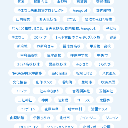
気象
知事会見
山梨県
再放送
交通情報
やまなし未来劇場プロジェクト
Aneqdot
郡内織物
出前授業
お天気妖怪
ミニSL
笛吹わんぱく相撲
わんぱく相撲，ミニSL，お天気妖怪，郡内織物，Aneqdot，
子ども
やまなし
カンテク
レッド吉田のまんぷくグルメ旅
部活
新府城
お新府さん
習志野高校
甲府第一高校
甲府西高校
巨摩高校
押原中学校
中央市
2024高校野球
夏高校野球
ふるさと
そらたび
NAGASAKI水中散歩
satonoka
松崎しげる
八代亜紀
文化協会
創作ダンス
昭和町
韮崎市
吹奏楽団
ユ・ジテ
三社みゆき祭り
一宮浅間神社
玉諸神社
三社神社
神輿
信玄堤
コーラス
太極拳
イ・ボヨン
花様年華
萌木の村
清里テラス
山梨銘醸
伊藤ひろの
北杜市
チョン・ソニ
ジニョン
チョン・ヒヨン
ソン・ジョンヒョン
小瀬スポーツ公園