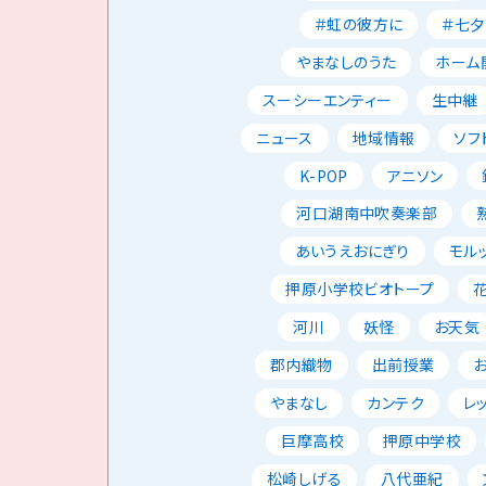
＃虹の彼方に
＃七夕
やまなしのうた
ホーム
スーシーエンティー
生中継
ニュース
地域情報
ソフ
K-POP
アニソン
河口湖南中吹奏楽部
あいうえおにぎり
モル
押原小学校ビオトープ
河川
妖怪
お天気
郡内織物
出前授業
やまなし
カンテク
レ
巨摩高校
押原中学校
松崎しげる
八代亜紀