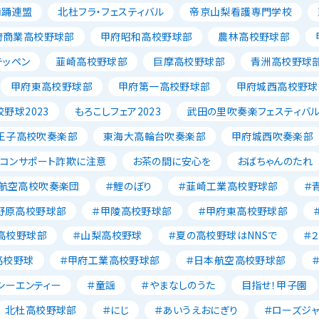
舞踊連盟
北杜フラ・フェスティバル
帝京山梨看護専門学校
府商業高校野球部
甲府昭和高校野球部
農林高校野球部
テッペン
韮崎高校野球部
巨摩高校野球部
青洲高校野球
甲府東高校野球部
甲府第一高校野球部
甲府城西高校野球
野球2023
もろこしフェア2023
武田の里吹奏楽フェスティバ
王子高校吹奏楽部
東海大高輪台吹奏楽部
甲府城西吹奏楽部
ソコンサポート詐欺に注意
お茶の間に安心を
おばちゃんのたれ
航空高校吹奏楽団
＃鯉のぼり
＃韮崎工業高校野球部
＃
野原高校野球部
＃甲陵高校野球部
＃甲府東高校野球部
高校野球部
＃山梨高校野球
＃夏の高校野球はNNSで
＃
高校野球
＃甲府工業高校野球部
＃日本航空高校野球部
シーエンティー
＃童謡
＃やまなしのうた
目指せ！甲子園
北杜高校野球部
＃にじ
＃あいうえおにぎり
＃ローズジ