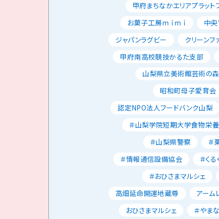
甲府まちなかエリアプラット
お菓子工房ｍｉｍｉ
中央
ジャパンラグビー
クリーンフ
甲府南高校競技かるた支部
山梨県立美術館芸術の
昭和町母子愛育会
認定NPO法人フードバンク山梨
＃山梨学院短期大学食物栄
＃山梨県警察
＃
＃情報通信設備協会
＃くる
＃おひさまマルシェ
高畑延命開運地蔵尊
アーム
おひさまマルシェ
＃やま