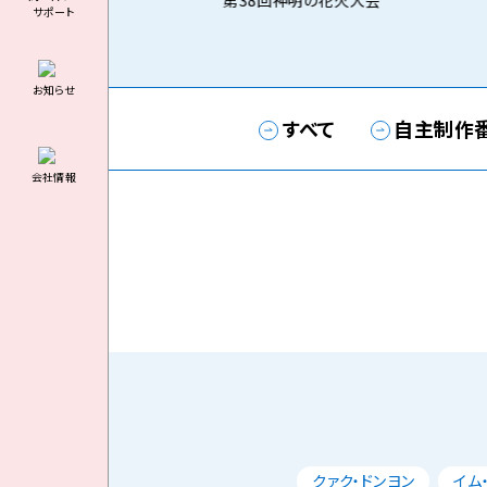
第38回神明の花火大会
サポート
お知らせ
すべて
自主制作
会社情報
クァク・ドンヨン
イム