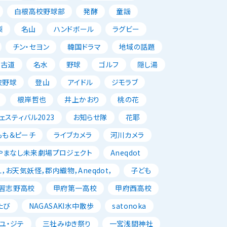
白根高校野球部
発酵
童謡
梨
名山
ハンドボール
ラグビー
チン・セヨン
韓国ドラマ
地域の話題
古道
名水
野球
ゴルフ
隠し湯
校野球
登山
アイドル
ジモラブ
根岸哲也
井上かおり
桃の花
スティバル2023
お知らせ隊
花耶
もも＆ピーチ
ライブカメラ
河川カメラ
やまなし未来劇場プロジェクト
Aneqdot
，お天気妖怪，郡内織物，Aneqdot，
子ども
習志野高校
甲府第一高校
甲府西高校
たび
NAGASAKI水中散歩
satonoka
ユ・ジテ
三社みゆき祭り
一宮浅間神社