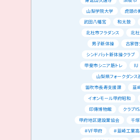
山梨学院大学
虎頭の
武田八幡宮
和太鼓
北杜市フラダンス
北杜
男子新体操
古家啓
シンドバット新体操クラブ
甲斐市シニア筋トレ
IU
山梨県フォークダンス
笛吹市長寿支援課
韮
イオンモール甲府昭和
印傳博物館
クラブYS
甲府地区建設業協会
千塚
＃VF甲府
＃韮崎工業高