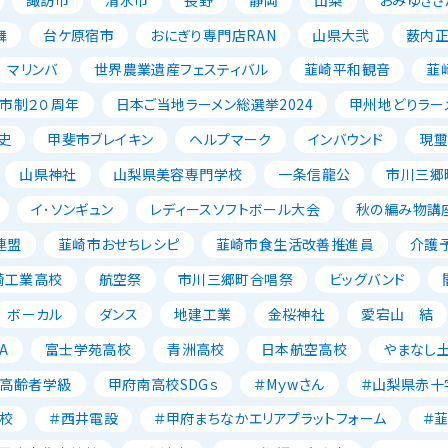
舞
台ケ原宿市
おにぎり専門店RAN
山県大弐
薮内
マリンバ
世界農業遺産フェスティバル
韮崎平和観音
韮
市制２０周年
日本ご当地ラーメン総選挙2024
甲州地どりラー
史
甲斐市ブレイキン
ヘルプマーク
インバウンド
現璽
山県神社
山梨県美容専門学校
一条信龍公
市川三郷
イ･ソンギュン
レディースソフトボール大会
秋の編み物講
連盟
韮崎市おせちレシピ
韮崎市食生活改善推進員
介護
崎工業高校
航空祭
市川三郷町合唱祭
ビッグバンド
ボーカル
ダンス
地建工業
金桜神社
愛宕山 結
A
富士学苑高校
青洲高校
日本航空高校
やまなし
高齢者学級
甲府南高校SDGｓ
＃Mｙwさん
＃山梨県赤十
校
＃西井電設
＃甲府まちなかエリアプラットフォーム
＃