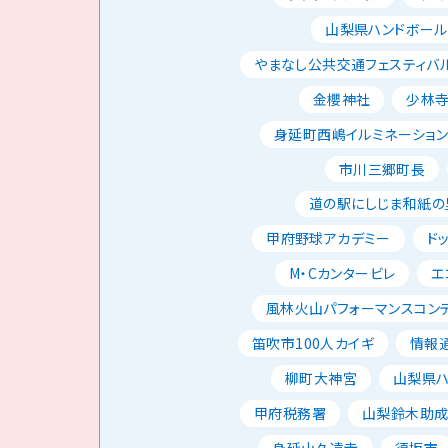
山梨県ハンドボー
やまなし公共交通フェスティバ
金櫻神社
少林
身延町西嶋イルミネーショ
市川三郷町長
道の駅にしじま和紙の
甲府野球アカデミー
ド
M・Cカンタービレ
エ
風林火山パフォーマンスコン
笛吹市100人カイギ
情報
柳町大神宮
山梨県
甲府税務署
山梨鈴木助
身延山久遠寺
須坂市