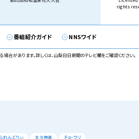
第62回石和温泉花火大会
Licensed 
rights 
話） 8月3
番組紹介ガイド
NNSワイド
る場合があります。詳しくは、山梨日日新聞のテレビ欄をご確認ください。
ふれんどりぃ
太々神楽
チョ・ウリ