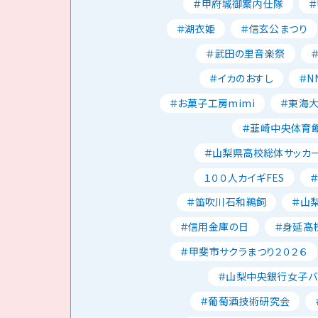
＃甲府城御案内仕隊
＃湖衣姫
＃信玄公まつり
＃武田の里音楽祭
＃イカのおすし
＃N
＃お菓子工房mimi
＃東海
＃韮崎中央体育
＃山梨県高校総体サッカ
１００人カイギFES
＃笛吹川石和鵜飼
＃山
＃信用金庫の日
＃身延高
＃甲斐市サクラまつり２０２６
＃山梨中央銀行女子バ
＃葡萄酒技術研究会