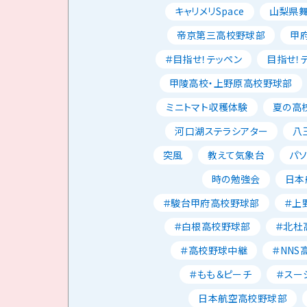
キャリメリSpace
山梨県
帝京第三高校野球部
甲
＃目指せ！テッペン
目指せ！
甲陵高校・上野原高校野球部
ミニトマト収穫体験
夏の高校
河口湖ステラシアター
八
突風
教えて気象台
パ
時の勉強会
日本
＃駿台甲府高校野球部
＃上
＃白根高校野球部
＃北杜
＃高校野球中継
＃NNS
＃もも＆ピーチ
＃スー
日本航空高校野球部