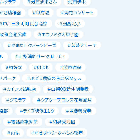
ルクラブ
＃河西歩果さん
河西歩果
かさ幼稚園
＃甲府城
＃開花コンサート
＃市川三郷町町民合唱祭
＃田富北小
本政策金融公庫
＃エコノミクス甲子園
＃やまなしクィーンビーズ
＃韮崎アリーナ
ル
＃山梨演劇サークルLｉｆｅ
＃柏好文
＃0LDK
＃芙蓉建設
ドパーク
＃ぶどう農家の音楽家Ｍｙｗ
＃カインズ笛吹店
＃山梨QB新体制発表
＃ジモラブ
＃シアタープロレス花鳥風月
楽部
＃ライブ映像１１９
＃甲斐善光寺
＃電話詐欺対策
＃和泉愛児園
＃山梨
＃かきまつり・まいもん朝市