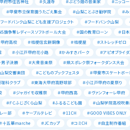
＃甲府市住吉神社
＃久遠寺
＃ぶどう畑の音楽家
＃ニッコー
＃甲斐市立保育園うたごえ集会
＃山梨ことぶき勧学院
＃み
＃フードバンク山梨こども支援プロジェクト
＃フードバンク山梨
NS旗争奪レディースソフトボール大会
＃国の教育ローン
＃日
大甲府高校
＃桔梗信玄餅銅像
＃桔梗屋
＃ストレッチゼロ
館
＃小江戸甲府花小路
#かみすきパーク
＃アピオブライダ
ー男子決勝
＃大衆音楽祭
＃県スポレク祭フォークダンス大会
＃山梨交響楽団
＃こどものブックフェスタ
＃甲斐市スケートボー
梨理科クラブ
＃東海大甲府高野球部
＃小江戸甲府の夏祭り
校
＃ジャガイモ収穫祭
＃甲府西高
＃ヴァンフォーレ甲府
＃ＦＣふじざくら山梨
#ふるるこども園
＃山梨学院高校吹奏
レー部
＃ケーブルテレビ
＃11CH
＃GOOD VIBES ONLY
＃十五華marche
＃JCカップ
＃コミCH
＃自主制作番組