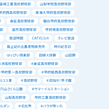
韮崎工業高校野球部
山梨学院高校野球部
甲府西高校野球部
東海大甲府高校野球部
部
身延高校野球部
駿台甲府高校野球部
部
笛吹高校野球部
甲府南高校野球部
ル
放送時間
CATV11ch
テレビ放送
風土記の丘農産物直売所
時の記念日
はっぴい倶楽部
田植え体験
山田錦
青洲高校野球部
＃身延高校野球部
＃甲府第一高校野球部
＃甲府城西高校野球部
２０２３夏
＃高校野球
＃目指せ！甲子園
＃穴山さくら公園
＃サマーイルミネーション
山梨高校野球
甲府工業高校野球部
ャルダン
＃北杜市
＃バラが咲いた