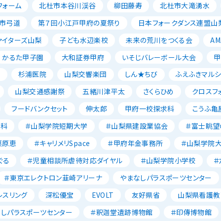
フォーム
北杜市本谷川渓谷
柳田藤寿
北杜市大滝湧水
市弓道
第７回小江戸甲府の夏祭り
日本フォークダンス連盟山
ァイターズ山梨
子ども水辺楽校
未来の荒川をつくる会
AM
かるた甲子園
大和証券甲府
いそじバレーボール大会
甲
森
杉浦医院
山梨交響楽団
しん★ちび
ふえふきマルシ
山梨交通感謝祭
五緒川津平太
さくらひめ
クロスフ
フードバンクセット
伸太郎
甲府一校探求科
こうふ亀
養科
＃山梨学院短期大学
＃山梨県建設業協会
＃富士眺望
栗原恵
＃キャリメリSpace
＃甲府年金事務所
＃山梨学院
ぐる
＃児童相談所虐待対応ダイヤル
＃山梨学院小学校
＃
＃東京エレクトロン韮崎アリーナ
やまなしパラスポーツセンター
レスリング
深松優宝
EVOLT
友好県省
山梨県看護教
なしパラスポーツセンター
＃釈迦堂遺跡博物館
＃印傳博物館