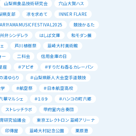
山梨県食品技術研究会
穴山大賀ハス
梨県支部
凉を求めて
INNER FLARE
ARIYAMAMUSICFESTIVAL2025
競技かるた
州弁シンデレラ
はしば文庫
和モダン展
ェ
芦川植樹祭
韮崎大村美術館
ォー
二科会
信用金庫の日
屋座
＃アピオ
＃すりだね香るカレーパン
の湯ゆらり
＃山梨県新人大会空手道競技
大学
＃航空祭
＃日本航空高校
六華マルシェ
＃１８９
＃ハンコの町六郷
ストレッチラボ
甲府室内合奏団
育研究協議会
東京エレクトロン 韮崎アリーナ
印傳屋
韮崎大村記念公園
栗原恵