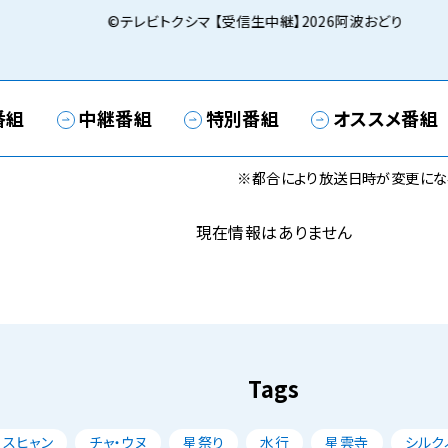
©テレビトクシマ 【受信生中継】2026阿波おどり
番組
中継番組
特別番組
オススメ番組
※都合により放送日時が変更にな
現在情報はありません
Tags
・スヒャン
チャ・ウヌ
星祭り
水行
星雲寺
シルク