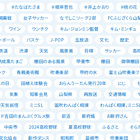
＃たなばたさま
＃根岸哲也
＃井上かおり
＃桃の花
開幕戦
女子サッカー
なでしこリーグ２部
FCふじざくら山
ワイン
ウンチク
キム・ジョンミン監督
キム・ミンギュ
トボール
バスケ
J-POP
生放送
文化
歴史
鉄道
渋滞
天気
風景美
将棋
サッカー
高
熟成黒たまご
棚田のある風景
甲斐市
棚田
御領棚田
ック
青楓美術館
吹奏楽部
甲府の水
富士山吹奏楽フェ
花の日
田植え体験会
おらんうーたん発行20年
にじ
気象
知事会見
山梨県
再放送
交通情報
お天気妖怪
ミニSL
笛吹わんぱく相撲
わんぱく相撲，ミニSL
ッド吉田のまんぷくグルメ旅
部活
新府城
お新府さん
中央市
2024高校野球
夏高校野球
ふるさと
そら
文化協会
創作ダンス
昭和町
韮崎市
吹奏楽団