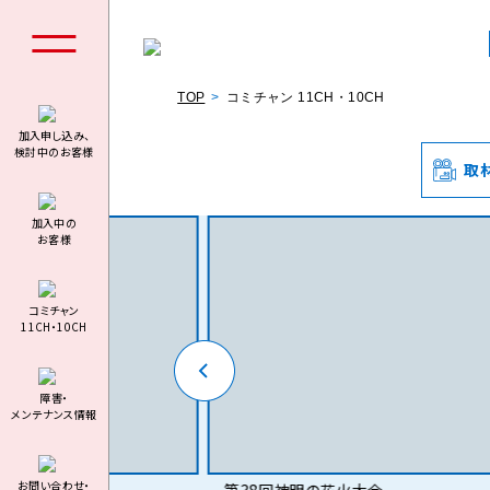
TOP
コミチャン 11CH・10CH
加入申し込み、
検討中のお客様
取
個人の
加⼊中の
お客様
コミチャン
11CH・10CH
料金シミュ
障害・
メンテナンス情報
お問い合わせ・