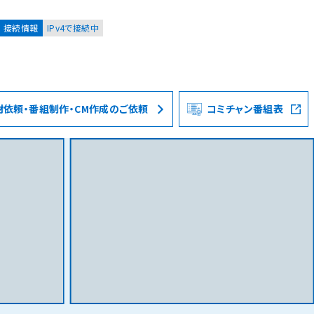
接続情報
IPv4で接続中
材依頼・番組制作・CM作成のご依頼
コミチャン番組表
お客様
集合住宅オーナーの方
レーション
資料請求