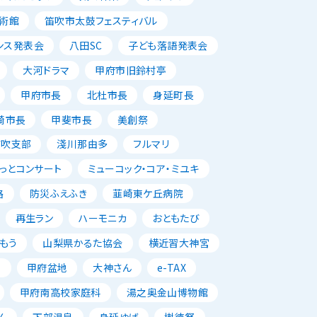
術館
笛吹市太鼓フェスティバル
ンス発表会
八田SC
子ども落語発表会
大河ドラマ
甲府市旧鈴村亭
甲府市長
北杜市長
身延町長
崎市長
甲斐市長
美創祭
笛吹支部
淺川那由多
フルマリ
っとコンサート
ミューコック・コア・ミユキ
路
防災ふえふき
韮崎東ケ丘病院
再生ラン
ハーモニカ
おともたび
もう
山梨県かるた協会
横近習大神宮
唱
甲府盆地
大神さん
e-TAX
甲府南高校家庭科
湯之奥金山博物館
ん
下部温泉
身延ゆば
樹徳祭