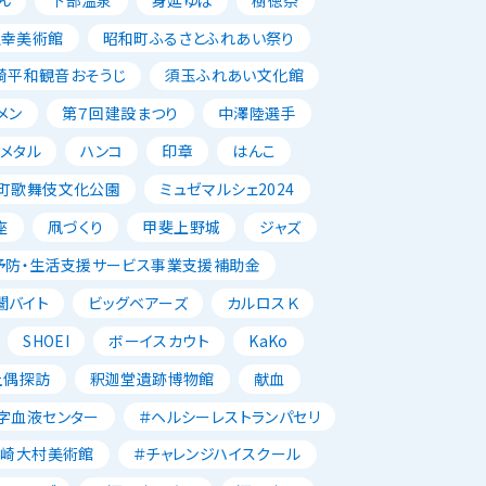
正幸美術館
昭和町ふるさとふれあい祭り
崎平和観音おそうじ
須玉ふれあい文化館
メン
第７回建設まつり
中澤陸選手
メタル
ハンコ
印章
はんこ
町歌舞伎文化公園
ミュゼマルシェ2024
座
凧づくり
甲斐上野城
ジャズ
予防・生活支援サービス事業支援補助金
闇バイト
ビッグベアーズ
カルロスＫ
SHOEI
ボーイスカウト
KaKo
土偶探訪
釈迦堂遺跡博物館
献血
字血液センター
＃ヘルシーレストランパセリ
韮崎大村美術館
＃チャレンジハイスクール