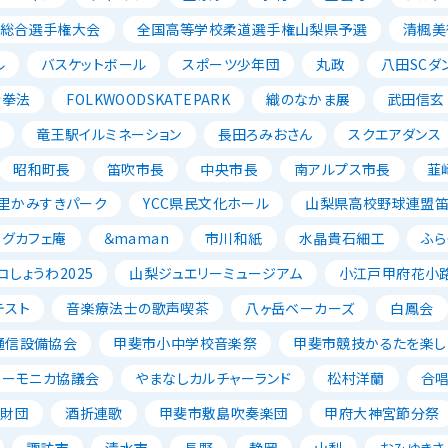
ル総合選手権大会
全国高等学校柔道選手権山梨県予選
清楓美
ル
バスケットボール
スポーツ少年団
丸政
八田SCダ
寺拳法
FOLKWOODSKATEPARK
織のなかま展
武田信玄
ン
竜王駅イルミネーション
長田ろみおさん
スクエアダンス
昭和町長
笛吹市長
中央市長
南アルプス市長
韮
里かみすきパーク
YCC県民文化ホール
山梨県高校野球連盟
ッグカフェ庵
＆maman
市川和紙
水晶貴石細工
ふら
コしょうわ2025
山梨ジュエリーミュージアム
小江戸甲府花小
テスト
音楽療法士の歌声喫茶
八ヶ岳ベーカーズ
白鳳会
通信設備協会
甲斐市小中学校音楽祭
甲斐市競技かるたを楽し
ハーモニカ協議会
やまなしカルチャーランド
松村洋蘭
合
成財団
酒折連歌
甲斐市敷島吹奏楽団
甲府大神宮節分祭
諏訪市
清水市
長野
静岡
山梨
おみゆきさ