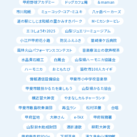
甲府野球アカデミー
ドッグカフェ庵
＆maman
市川和紙
ミューコック・コア・ミユキ
八ヶ岳ベーカーズ
道の駅にしじま和紙の里かみすきパーク
M・Cカンタービレ
エコしょうわ2025
山梨ジュエリーミュージアム
小江戸甲府花小路
防災ふえふき
韮崎東ケ丘病院
風林火山パフォーマンスコンテスト
音楽療法士の歌声喫茶
水晶貴石細工
白鳳会
山梨県ハーモニカ協議会
ハーモニカ
おともたび
笛吹市100人カイギ
情報通信設備協会
甲斐市小中学校音楽祭
甲斐市競技かるたを楽しもう
山梨県かるた協会
横近習大神宮
やまなしカルチャーランド
甲斐市敷島吹奏楽団
再生ラン
松村洋蘭
合唱
甲府盆地
大神さん
e-TAX
甲府税務署
山梨鈴木助成財団
酒折連歌
柳町大神宮
甲府南高校SDGｓ
下部温泉
湯之奥金山博物館