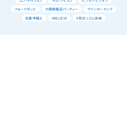
ユン・ドゥジュン
キム・ジヒョン
ポンダンポンダン
フォークダンス
大規模婚活パーティー
ウインターカップ
気象予報士
#BELIEVE
#防災リズム体操