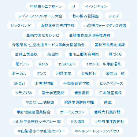
甲斐市シニア筋トレ
IU
イ･ソンギュン
レディースソフトボール大会
秋の編み物講座
ジャズ
ビッグバンド
山梨県美容専門学校
山梨県フォークダンス連盟
韮崎市おせちレシピ
韮崎市食生活改善推進員
介護予防・生活支援サービス事業支援補助金
笛吹市長寿支援課
韮崎工業高校
航空祭
市川三郷町合唱祭
凧づくり
闇バイト
KaKo
カルロスＫ
イオンモール甲府昭和
ボーカル
ダンス
地建工業
金桜神社
愛宕山 結
SHOEI
印傳博物館
千塚高齢者学級
ビッグベアーズ
クラブYSA
富士学苑高校
青洲高校
日本航空高校
やまなし土偶探訪
釈迦堂遺跡博物館
献血
甲府地区建設業協会
ボーイスカウト
韮崎大村美術館
＃山梨中央銀行女子バレー部
＃久遠寺
＃甲府市住吉神社
＃山梨県赤十字血液センター
＃ヘルシーレストランパセリ