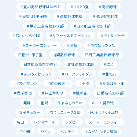
＃夏の高校野球はNNSで
＃２０２３夏
＃高校野球
＃目指せ！甲子園
＃高校野球中継
＃NNS高校野球
＃甲府工業高校野球部
＃日本航空高校野球部
＃穴山さくら公園
＃サマーイルミネーション
＃もも＆ピーチ
＃スーシーエンティー
＃童謡
＃やまなしのうた
目指せ！甲子園
山梨高校野球
甲府工業高校野球部
日本航空高校野球部
北杜高校野球部
＃にじ
＃あいうえおにぎり
＃ローズジャルダン
＃北杜市
＃バラが咲いた
＃虹の彼方に
＃七夕
＃たなばたさま
＃根岸哲也
＃井上かおり
＃桃の花
白根高校野球部
発酵
童謡
やまなしのうた
ホーム開幕戦
女子サッカー
なでしこリーグ２部
FCふじざくら山梨
名山
ハンドボール
ラグビー
スーシーエンティー
生中継
ワイン
ウンチク
キム・ジョンミン監督