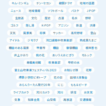
キム・ミンギュ
チン・セヨン
韓国ドラマ
地域の話題
ニュース
地域情報
ソフトボール
バスケ
J-POP
生放送
文化
歴史
古道
名水
野球
ゴルフ
隠し湯
K-POP
アニソン
鉄道
渋滞
天気
風景美
将棋
サッカー
高校野球
登山
アイドル
ジモラブ
河口湖南中吹奏楽部
熟成黒たまご
棚田のある風景
甲斐市
棚田
御領棚田
根岸哲也
井上かおり
桃の花
あいうえおにぎり
モルック
青楓美術館
吹奏楽部
甲府の水
富士山吹奏楽フェスティバル2023
お知らせ隊
花耶
押原小学校ビオトープ
花の日
田植え体験会
おらんうーたん発行20年
にじ
もも＆ピーチ
ライブカメラ
河川カメラ
河川
妖怪
お天気
気象
知事会見
山梨県
再放送
交通情報