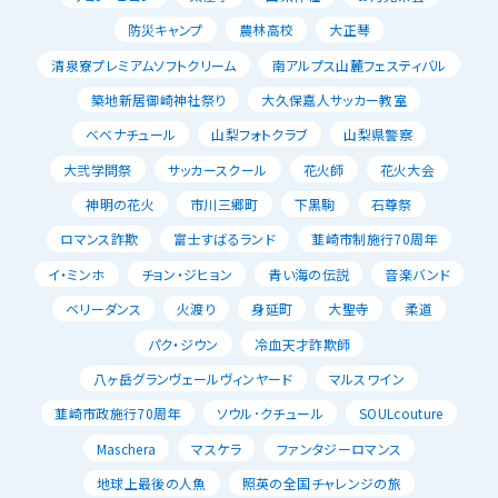
防災キャンプ
農林高校
大正琴
清泉寮プレミアムソフトクリーム
南アルプス山麓フェスティバル
築地新居御崎神社祭り
大久保嘉人サッカー教室
べべナチュール
山梨フォトクラブ
山梨県警察
大弐学問祭
サッカースクール
花火師
花火大会
神明の花火
市川三郷町
下黒駒
石尊祭
ロマンス詐欺
富士すばるランド
韮崎市制施行70周年
イ・ミンホ
チョン・ジヒョン
青い海の伝説
音楽バンド
ベリーダンス
火渡り
身延町
大聖寺
柔道
パク・ジウン
冷血天才詐欺師
八ヶ岳グランヴェールヴィンヤード
マルスワイン
韮崎市政施行70周年
ソウル･クチュール
SOULcouture
Maschera
マスケラ
ファンタジーロマンス
地球上最後の人魚
照英の全国チャレンジの旅