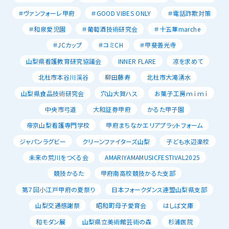
＃ヴァンフォーレ甲府
＃GOOD VIBES ONLY
＃電話詐欺対策
＃和泉愛児園
＃葡萄酒技術研究会
＃十五華marche
＃JCカップ
＃コミCH
＃甲斐善光寺
山梨県看護教育研究協議会
INNER FLARE
凉を求めて
北杜市本谷川渓谷
柳田藤寿
北杜市大滝湧水
山梨県食品技術研究会
穴山大賀ハス
お菓子工房ｍｉｍｉ
中央市弓道
大和証券甲府
かるた甲子園
帝京山梨看護専門学校
甲府まちなかエリアプラットフォーム
ジャパンラグビー
クリーンファイターズ山梨
子ども水辺楽校
未来の荒川をつくる会
AMARIYAMAMUSICFESTIVAL2025
競技かるた
甲府南高校競技かるた支部
第７回小江戸甲府の夏祭り
日本フォークダンス連盟山梨県支部
山梨交通感謝祭
昭和町母子愛育会
はしば文庫
和モダン展
山梨県立美術館芸術の森
杉浦医院