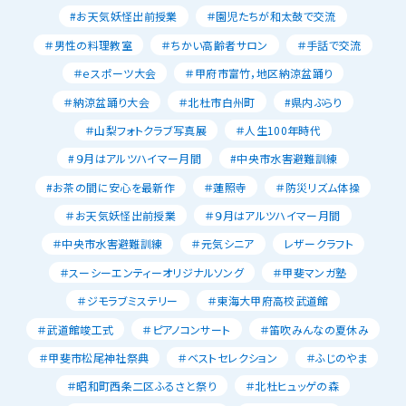
#お天気妖怪出前授業
＃園児たちが和太鼓で交流
＃男性の料理教室
＃ちかい高齢者サロン
＃手話で交流
＃ｅスポーツ大会
＃甲府市富竹，地区納涼盆踊り
＃納涼盆踊り大会
＃北杜市白州町
#県内ぶらり
＃山梨フォトクラブ写真展
＃人生100年時代
#９月はアルツハイマー月間
#中央市水害避難訓練
#お茶の間に安心を最新作
＃蓮照寺
＃防災リズム体操
＃お天気妖怪出前授業
＃９月はアルツハイマー月間
＃中央市水害避難訓練
＃元気シニア
レザークラフト
＃スーシーエンティーオリジナルソング
＃甲斐マンガ塾
＃ジモラブミステリー
＃東海大甲府高校武道館
＃武道館竣工式
＃ピアノコンサート
＃笛吹みんなの夏休み
＃甲斐市松尾神社祭典
＃ベストセレクション
＃ふじのやま
＃昭和町西条二区ふるさと祭り
＃北杜ヒュッゲの森