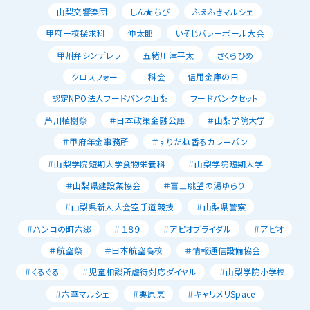
山梨交響楽団
しん★ちび
ふえふきマルシェ
甲府一校探求科
伸太郎
いそじバレーボール大会
甲州弁シンデレラ
五緒川津平太
さくらひめ
クロスフォー
二科会
信用金庫の日
認定NPO法人フードバンク山梨
フードバンクセット
芦川植樹祭
＃日本政策金融公庫
＃山梨学院大学
＃甲府年金事務所
＃すりだね香るカレーパン
＃山梨学院短期大学食物栄養科
＃山梨学院短期大学
＃山梨県建設業協会
＃富士眺望の湯ゆらり
＃山梨県新人大会空手道競技
＃山梨県警察
＃ハンコの町六郷
＃１８９
＃アピオブライダル
＃アピオ
＃航空祭
＃日本航空高校
＃情報通信設備協会
＃くるぐる
＃児童相談所虐待対応ダイヤル
＃山梨学院小学校
＃六華マルシェ
＃栗原恵
＃キャリメリSpace