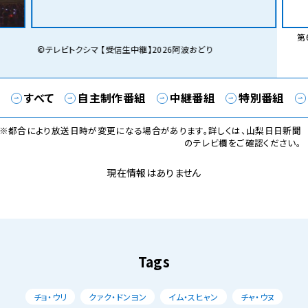
第6
©テレビトクシマ 【受信生中継】2026阿波おどり
すべて
自主制作番組
中継番組
特別番組
※都合により放送日時が変更になる場合があります。詳しくは、山梨日日新聞
のテレビ欄をご確認ください。
現在情報はありません
Tags
チョ・ウリ
クァク・ドンヨン
イム・スヒャン
チャ・ウヌ