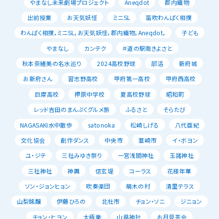
やまなし未来劇場プロジェクト
Aneqdot
郡内織物
出前授業
お天気妖怪
ミニSL
笛吹わんぱく相撲
わんぱく相撲，ミニSL，お天気妖怪，郡内織物，Aneqdot，
子ども
やまなし
カンテク
＃道の駅南きよさと
秋本奈緒美の名水巡り
2024高校野球
部活
新府城
お新府さん
習志野高校
甲府第一高校
甲府西高校
巨摩高校
押原中学校
夏高校野球
昭和町
レッド吉田のまんぷくグルメ旅
ふるさと
そらたび
NAGASAKI水中散歩
satonoka
松崎しげる
八代亜紀
文化協会
創作ダンス
中央市
韮崎市
イ・ボヨン
ユ・ジテ
三社みゆき祭り
一宮浅間神社
玉諸神社
三社神社
神輿
信玄堤
コーラス
花様年華
ソン・ジョンヒョン
吹奏楽団
萌木の村
清里テラス
山梨銘醸
伊藤ひろの
北杜市
チョン・ソニ
ジニョン
チョン・ヒヨン
太極拳
山県神社
お月見茶会