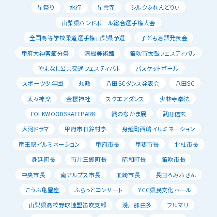
星祭り
水行
星雲寺
シルクふれんどりぃ
山梨県ハンドボール総合選手権大会
全国高等学校柔道選手権山梨県予選
子ども落語発表会
甲府大神宮節分祭
清楓美術館
笛吹市太鼓フェスティバル
やまなし公共交通フェスティバル
バスケットボール
スポーツ少年団
丸政
八田SCダンス発表会
八田SC
太々神楽
金櫻神社
スクエアダンス
少林寺拳法
FOLKWOODSKATEPARK
織のなかま展
武田信玄
大河ドラマ
甲府市旧鈴村亭
身延町西嶋イルミネーション
竜王駅イルミネーション
甲府市長
甲斐市長
北杜市長
身延町長
市川三郷町長
昭和町長
笛吹市長
中央市長
南アルプス市長
韮崎市長
長田ろみおさん
こうふ亀屋座
ふらっとコンサート
YCC県民文化ホール
山梨県高校野球連盟笛吹支部
淺川那由多
フルマリ