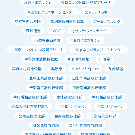
おひさまマルシェ
東京エレクトロン 韮崎アリーナ
やまなしパラスポーツセンター
ストレッチラボ
甲府室内合奏団
高畑延命開運地蔵尊
アームレスリング
深松優宝
EVOLT
北杜フラ・フェスティバル
山梨県舞踊連盟
＃おひさまマルシェ
＃東京エレクトロン韮崎アリーナ
＃やまなしパラスポーツセンター
＃釈迦堂遺跡博物館
＃印傳博物館
印傳屋
韮崎大村記念公園
栗原恵
キャリメリSpace
友好県省
韮崎工業高校野球部
山梨学院高校野球部
帝京第三高校野球部
甲府商業高校野球部
甲府昭和高校野球部
農林高校野球部
甲府西高校野球部
東海大甲府高校野球部
＃目指せ！テッペン
目指せ！テッペン
韮崎高校野球部
巨摩高校野球部
青洲高校野球部
身延高校野球部
駿台甲府高校野球部
甲陵高校・上野原高校野球部
甲府東高校野球部