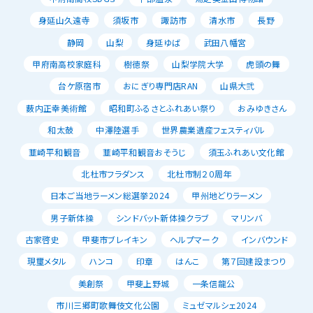
身延山久遠寺
須坂市
諏訪市
清水市
長野
静岡
山梨
身延ゆば
武田八幡宮
甲府南高校家庭科
樹徳祭
山梨学院大学
虎頭の舞
台ケ原宿市
おにぎり専門店RAN
山県大弐
薮内正幸美術館
昭和町ふるさとふれあい祭り
おみゆきさん
和太鼓
中澤陸選手
世界農業遺産フェスティバル
韮崎平和観音
韮崎平和観音おそうじ
須玉ふれあい文化館
北杜市フラダンス
北杜市制２０周年
日本ご当地ラーメン総選挙2024
甲州地どりラーメン
男子新体操
シンドバット新体操クラブ
マリンバ
古家啓史
甲斐市ブレイキン
ヘルプマーク
インバウンド
現璽メタル
ハンコ
印章
はんこ
第７回建設まつり
美創祭
甲斐上野城
一条信龍公
市川三郷町歌舞伎文化公園
ミュゼマルシェ2024