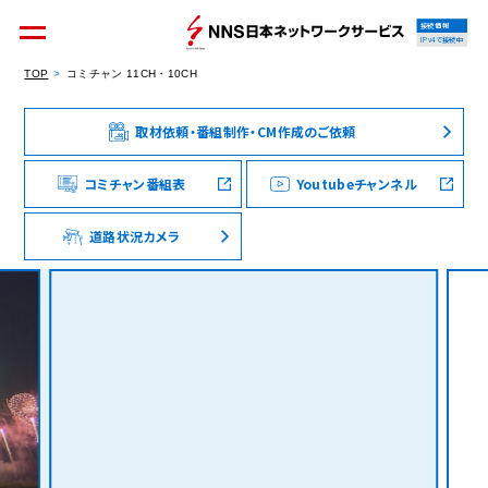
接続情報
IPv4で接続中
TOP
コミチャン 11CH・10CH
取材依頼・番組制作・CM作成のご依頼
個人のお客様
集合住宅オーナーの方
コミチャン番組表
Youtubeチャンネル
道路状況カメラ
法人のお客様
料金シミュレーション
資料請求