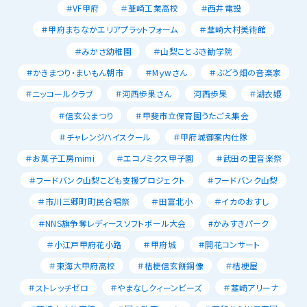
＃VF甲府
＃韮崎工業高校
＃西井電設
＃甲府まちなかエリアプラットフォーム
＃韮崎大村美術館
＃みかさ幼稚園
＃山梨ことぶき勧学院
＃かきまつり・まいもん朝市
＃Mｙwさん
＃ぶどう畑の音楽家
＃ニッコールクラブ
＃河西歩果さん
河西歩果
＃湖衣姫
＃信玄公まつり
＃甲斐市立保育園うたごえ集会
＃チャレンジハイスクール
＃甲府城御案内仕隊
＃お菓子工房mimi
＃エコノミクス甲子園
＃武田の里音楽祭
＃フードバンク山梨こども支援プロジェクト
＃フードバンク山梨
＃市川三郷町町民合唱祭
＃田富北小
＃イカのおすし
＃NNS旗争奪レディースソフトボール大会
#かみすきパーク
＃小江戸甲府花小路
＃甲府城
＃開花コンサート
＃東海大甲府高校
＃桔梗信玄餅銅像
＃桔梗屋
＃ストレッチゼロ
＃やまなしクィーンビーズ
＃韮崎アリーナ