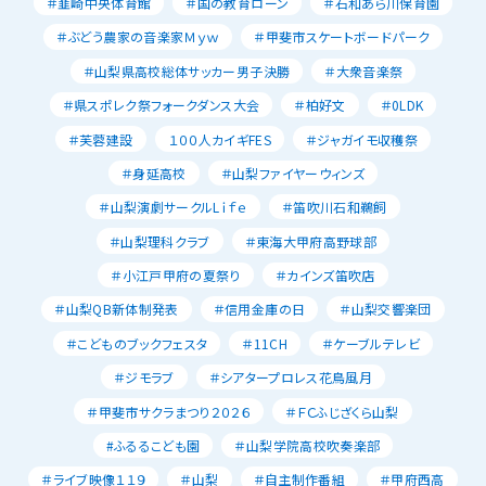
＃韮崎中央体育館
＃国の教育ローン
＃石和あら川保育園
＃ぶどう農家の音楽家Ｍｙｗ
＃甲斐市スケートボードパーク
＃山梨県高校総体サッカー男子決勝
＃大衆音楽祭
＃県スポレク祭フォークダンス大会
＃柏好文
＃0LDK
＃芙蓉建設
１００人カイギFES
＃ジャガイモ収穫祭
＃身延高校
＃山梨ファイヤーウィンズ
＃山梨演劇サークルLｉｆｅ
＃笛吹川石和鵜飼
＃山梨理科クラブ
＃東海大甲府高野球部
＃小江戸甲府の夏祭り
＃カインズ笛吹店
＃山梨QB新体制発表
＃信用金庫の日
＃山梨交響楽団
＃こどものブックフェスタ
＃11CH
＃ケーブルテレビ
＃ジモラブ
＃シアタープロレス花鳥風月
＃甲斐市サクラまつり２０２６
＃ＦＣふじざくら山梨
#ふるるこども園
＃山梨学院高校吹奏楽部
＃ライブ映像１１９
＃山梨
＃自主制作番組
＃甲府西高