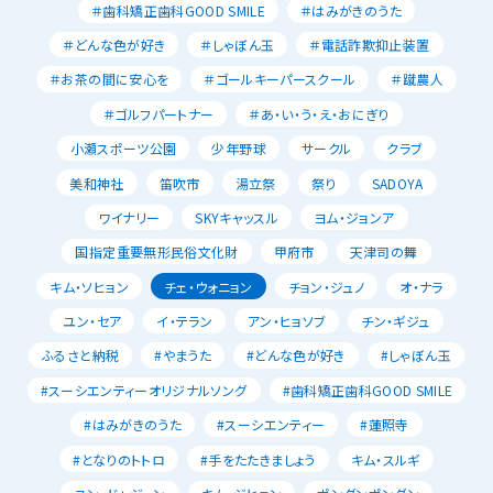
＃歯科矯正歯科GOOD SMILE
＃はみがきのうた
＃どんな色が好き
＃しゃぼん玉
＃電話詐欺抑止装置
＃お茶の間に安心を
＃ゴールキーパースクール
＃蹴農人
＃ゴルフパートナー
＃あ・い・う・え・おにぎり
小瀬スポーツ公園
少年野球
サークル
クラブ
美和神社
笛吹市
湯立祭
祭り
SADOYA
ワイナリー
SKYキャッスル
ヨム・ジョンア
国指定重要無形民俗文化財
甲府市
天津司の舞
キム・ソヒョン
チェ・ウォニョン
チョン・ジュノ
オ・ナラ
ユン・セア
イ・テラン
アン・ヒョソブ
チン・ギジュ
ふるさと納税
#やまうた
#どんな色が好き
#しゃぼん玉
#スーシエンティーオリジナルソング
#歯科矯正歯科GOOD SMILE
#はみがきのうた
#スーシエンティー
#蓮照寺
#となりのトトロ
#手をたたきましょう
キム・スルギ