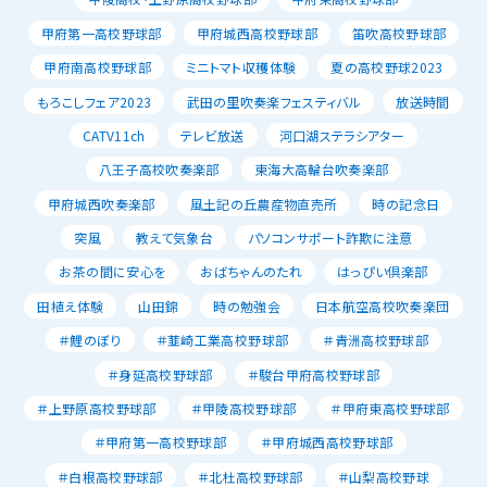
甲府第一高校野球部
甲府城西高校野球部
笛吹高校野球部
甲府南高校野球部
ミニトマト収穫体験
夏の高校野球2023
もろこしフェア2023
武田の里吹奏楽フェスティバル
放送時間
CATV11ch
テレビ放送
河口湖ステラシアター
八王子高校吹奏楽部
東海大高輪台吹奏楽部
甲府城西吹奏楽部
風土記の丘農産物直売所
時の記念日
突風
教えて気象台
パソコンサポート詐欺に注意
お茶の間に安心を
おばちゃんのたれ
はっぴい倶楽部
田植え体験
山田錦
時の勉強会
日本航空高校吹奏楽団
＃鯉のぼり
＃韮崎工業高校野球部
＃青洲高校野球部
＃身延高校野球部
＃駿台甲府高校野球部
＃上野原高校野球部
＃甲陵高校野球部
＃甲府東高校野球部
＃甲府第一高校野球部
＃甲府城西高校野球部
＃白根高校野球部
＃北杜高校野球部
＃山梨高校野球