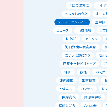
＃虹の彼方に
＃七夕
やまなしのうた
ホーム
スーシーエンティー
生中継
ニュース
地域情報
ソフ
K-POP
アニソン
河口湖南中吹奏楽部
あいうえおにぎり
モル
押原小学校ビオトープ
河川
妖怪
お天気
郡内織物
出前授業
やまなし
カンテク
レ
巨摩高校
押原中学校
松崎しげる
八代亜紀