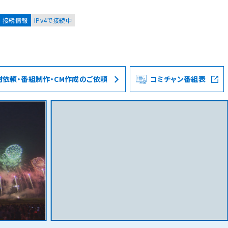
接続情報
IPv4で接続中
材依頼・番組制作・CM作成のご依頼
コミチャン番組表
お客様
集合住宅オーナーの方
レーション
資料請求