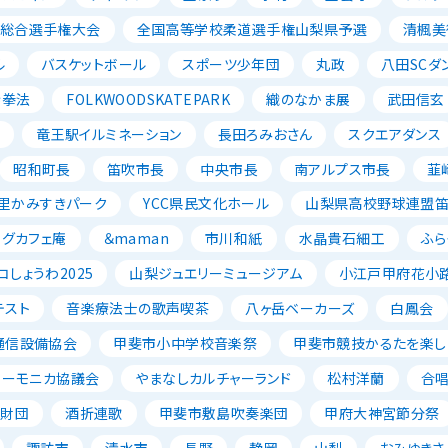
ル総合選手権大会
全国高等学校柔道選手権山梨県予選
清楓美
ル
バスケットボール
スポーツ少年団
丸政
八田SCダ
寺拳法
FOLKWOODSKATEPARK
織のなかま展
武田信玄
ン
竜王駅イルミネーション
長田ろみおさん
スクエアダンス
昭和町長
笛吹市長
中央市長
南アルプス市長
韮
里かみすきパーク
YCC県民文化ホール
山梨県高校野球連盟
ッグカフェ庵
＆maman
市川和紙
水晶貴石細工
ふら
コしょうわ2025
山梨ジュエリーミュージアム
小江戸甲府花小
テスト
音楽療法士の歌声喫茶
八ヶ岳ベーカーズ
白鳳会
通信設備協会
甲斐市小中学校音楽祭
甲斐市競技かるたを楽し
ハーモニカ協議会
やまなしカルチャーランド
松村洋蘭
合
成財団
酒折連歌
甲斐市敷島吹奏楽団
甲府大神宮節分祭
諏訪市
清水市
長野
静岡
山梨
おみゆきさ