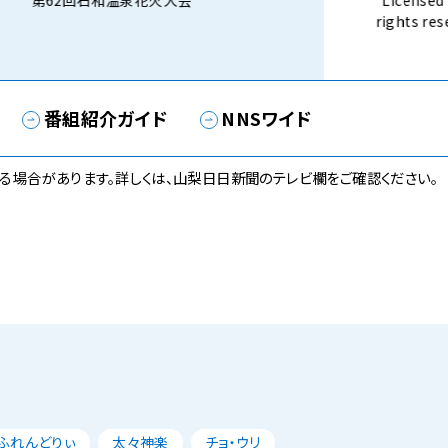
第62回石和温泉花火大会
Licensed 
rights 
話） 8月3
番組紹介ガイド
NNSワイド
る場合があります。詳しくは、山梨日日新聞のテレビ欄をご確認ください。
ふれんどりぃ
太々神楽
チョ・ウリ