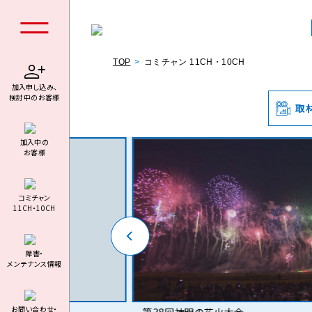
TOP
コミチャン 11CH・10CH
加入申し込み、
検討中のお客様
取
個人の
加⼊中の
お客様
コミチャン
11CH・10CH
料金シミュ
障害・
メンテナンス情報
お問い合わせ・