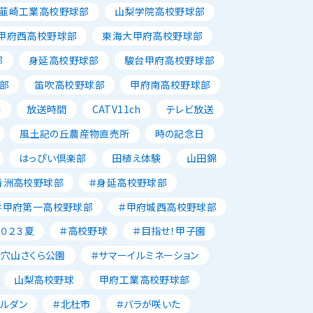
韮崎工業高校野球部
山梨学院高校野球部
甲府西高校野球部
東海大甲府高校野球部
部
身延高校野球部
駿台甲府高校野球部
部
笛吹高校野球部
甲府南高校野球部
ル
放送時間
CATV11ch
テレビ放送
風土記の丘農産物直売所
時の記念日
はっぴい倶楽部
田植え体験
山田錦
青洲高校野球部
＃身延高校野球部
＃甲府第一高校野球部
＃甲府城西高校野球部
２０２３夏
＃高校野球
＃目指せ！甲子園
＃穴山さくら公園
＃サマーイルミネーション
山梨高校野球
甲府工業高校野球部
ャルダン
＃北杜市
＃バラが咲いた