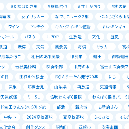
＃たなばたさま
＃根岸哲也
＃井上かおり
＃桃の花
開幕戦
女子サッカー
なでしこリーグ２部
FCふじざくら山
ワイン
ウンチク
キム・ジョンミン監督
キム・ミンギュ
トボール
バスケ
J-POP
生放送
文化
歴史
鉄道
渋滞
天気
風景美
将棋
サッカー
高
熟成黒たまご
棚田のある風景
甲斐市
棚田
御領棚田
ック
青楓美術館
吹奏楽部
甲府の水
富士山吹奏楽フェ
花の日
田植え体験会
おらんうーたん発行20年
にじ
気象
知事会見
山梨県
再放送
交通情報
お天気妖怪
ミニSL
笛吹わんぱく相撲
わんぱく相撲，ミニSL
ッド吉田のまんぷくグルメ旅
部活
新府城
お新府さん
中央市
2024高校野球
夏高校野球
ふるさと
そら
文化協会
創作ダンス
昭和町
韮崎市
吹奏楽団