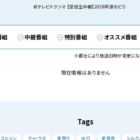
©テレビトクシマ 【受信生中継】2026阿波おどり
番組
中継番組
特別番組
オススメ番組
※都合により放送日時が変更にな
現在情報はありません
Tags
・スヒャン
チャ・ウヌ
星祭り
水行
星雲寺
シルク