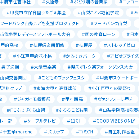
＃甲府市住吉神社
＃久遠寺
＃ぶどう畑の音楽家
＃ニッコー
＃甲斐市立保育園うたごえ集会
＃山梨ことぶき勧学院
＃み
＃フードバンク山梨こども支援プロジェクト
＃フードバンク山梨
NS旗争奪レディースソフトボール大会
＃国の教育ローン
＃日
大甲府高校
＃桔梗信玄餅銅像
＃桔梗屋
＃ストレッチゼロ
館
＃小江戸甲府花小路
#かみすきパーク
＃アピオブライダ
ー男子決勝
＃大衆音楽祭
＃県スポレク祭フォークダンス大会
＃山梨交響楽団
＃こどものブックフェスタ
＃甲斐市スケートボー
梨理科クラブ
＃東海大甲府高野球部
＃小江戸甲府の夏祭り
校
＃ジャガイモ収穫祭
＃甲府西高
＃ヴァンフォーレ甲府
＃ＦＣふじざくら山梨
#ふるるこども園
＃山梨学院高校吹奏
レー部
＃ケーブルテレビ
＃11CH
＃GOOD VIBES ONLY
＃十五華marche
＃JCカップ
＃コミCH
＃自主制作番組