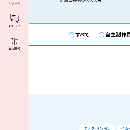
第38回神明の花火大会
サポート
お知らせ
すべて
自主制作
会社情報
クァク・ドンヨン
イム