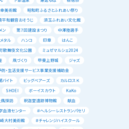
正幸美術館
昭和町ふるさとふれあい祭り
崎平和観音おそうじ
須玉ふれあい文化館
メン
第７回建設まつり
中澤陸選手
メタル
ハンコ
印章
はんこ
町歌舞伎文化公園
ミュゼマルシェ2024
座
凧づくり
甲斐上野城
ジャズ
予防・生活支援サービス事業支援補助金
闇バイト
ビッグベアーズ
カルロスＫ
SHOEI
ボーイスカウト
KaKo
土偶探訪
釈迦堂遺跡博物館
献血
字血液センター
＃ヘルシーレストランパセリ
韮崎大村美術館
＃チャレンジハイスクール