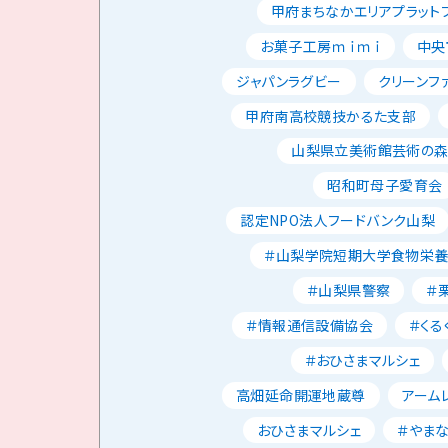
甲府まちなかエリアプラット
お菓子工房ｍｉｍｉ
中央
ジャパンラグビー
クリーンフ
甲府南高校競技かるた支部
山梨県立美術館芸術の
昭和町母子愛育会
認定NPO法人フードバンク山梨
＃山梨学院短期大学食物栄
＃山梨県警察
＃
＃情報通信設備協会
＃くる
＃おひさまマルシェ
高畑延命開運地蔵尊
アーム
おひさまマルシェ
＃やま