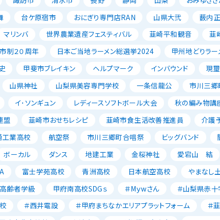
舞
台ケ原宿市
おにぎり専門店RAN
山県大弐
薮内
マリンバ
世界農業遺産フェスティバル
韮崎平和観音
韮
市制２０周年
日本ご当地ラーメン総選挙2024
甲州地どりラー
史
甲斐市ブレイキン
ヘルプマーク
インバウンド
現璽
山県神社
山梨県美容専門学校
一条信龍公
市川三郷
イ･ソンギュン
レディースソフトボール大会
秋の編み物講
連盟
韮崎市おせちレシピ
韮崎市食生活改善推進員
介護
崎工業高校
航空祭
市川三郷町合唱祭
ビッグバンド
ボーカル
ダンス
地建工業
金桜神社
愛宕山 結
A
富士学苑高校
青洲高校
日本航空高校
やまなし
高齢者学級
甲府南高校SDGｓ
＃Mｙwさん
＃山梨県赤十
校
＃西井電設
＃甲府まちなかエリアプラットフォーム
＃