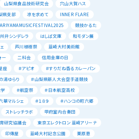
山梨県食品技術研究会
穴山大賀ハス
梨県支部
凉を求めて
INNER FLARE
ARIYAMAMUSICFESTIVAL2025
競技かるた
州弁シンデレラ
はしば文庫
和モダン展
ェ
芦川植樹祭
韮崎大村美術館
ォー
二科会
信用金庫の日
屋座
＃アピオ
＃すりだね香るカレーパン
の湯ゆらり
＃山梨県新人大会空手道競技
大学
＃航空祭
＃日本航空高校
六華マルシェ
＃１８９
＃ハンコの町六郷
ストレッチラボ
甲府室内合奏団
育研究協議会
東京エレクトロン 韮崎アリーナ
印傳屋
韮崎大村記念公園
栗原恵