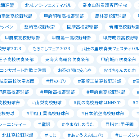
舞踊連盟
北杜フラ・フェスティバル
帝京山梨看護専門学校
府商業高校野球部
甲府昭和高校野球部
農林高校野球部
テッペン
韮崎高校野球部
巨摩高校野球部
青洲高校野球
甲府東高校野球部
甲府第一高校野球部
甲府城西高校野球
野球2023
もろこしフェア2023
武田の里吹奏楽フェスティバ
王子高校吹奏楽部
東海大高輪台吹奏楽部
甲府城西吹奏楽部
ソコンサポート詐欺に注意
お茶の間に安心を
おばちゃんのたれ
航空高校吹奏楽団
＃鯉のぼり
＃韮崎工業高校野球部
＃
野原高校野球部
＃甲陵高校野球部
＃甲府東高校野球部
高校野球部
＃山梨高校野球
＃夏の高校野球はNNSで
＃
高校野球
＃甲府工業高校野球部
＃日本航空高校野球部
シーエンティー
＃童謡
＃やまなしのうた
目指せ！甲子園
北杜高校野球部
＃にじ
＃あいうえおにぎり
＃ローズジ