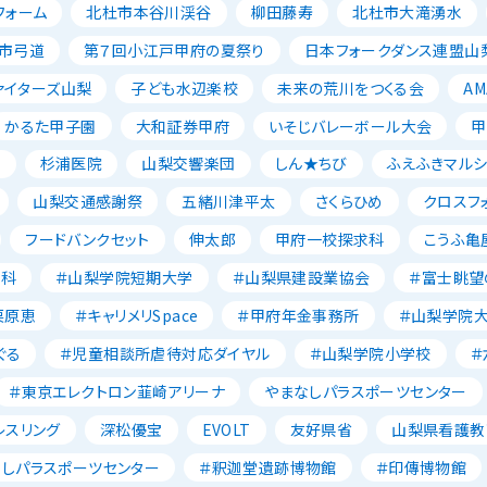
フォーム
北杜市本谷川渓谷
柳田藤寿
北杜市大滝湧水
市弓道
第７回小江戸甲府の夏祭り
日本フォークダンス連盟山
ァイターズ山梨
子ども水辺楽校
未来の荒川をつくる会
AM
かるた甲子園
大和証券甲府
いそじバレーボール大会
甲
森
杉浦医院
山梨交響楽団
しん★ちび
ふえふきマルシ
山梨交通感謝祭
五緒川津平太
さくらひめ
クロスフ
フードバンクセット
伸太郎
甲府一校探求科
こうふ亀
養科
＃山梨学院短期大学
＃山梨県建設業協会
＃富士眺望
栗原恵
＃キャリメリSpace
＃甲府年金事務所
＃山梨学院
ぐる
＃児童相談所虐待対応ダイヤル
＃山梨学院小学校
＃
＃東京エレクトロン韮崎アリーナ
やまなしパラスポーツセンター
レスリング
深松優宝
EVOLT
友好県省
山梨県看護教
なしパラスポーツセンター
＃釈迦堂遺跡博物館
＃印傳博物館