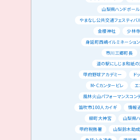
山梨県ハンドボー
やまなし公共交通フェスティバ
金櫻神社
少林
身延町西嶋イルミネーショ
市川三郷町長
道の駅にしじま和紙の
甲府野球アカデミー
ド
M・Cカンタービレ
エ
風林火山パフォーマンスコン
笛吹市100人カイギ
情報
柳町大神宮
山梨県
甲府税務署
山梨鈴木助
身延山久遠寺
須坂市