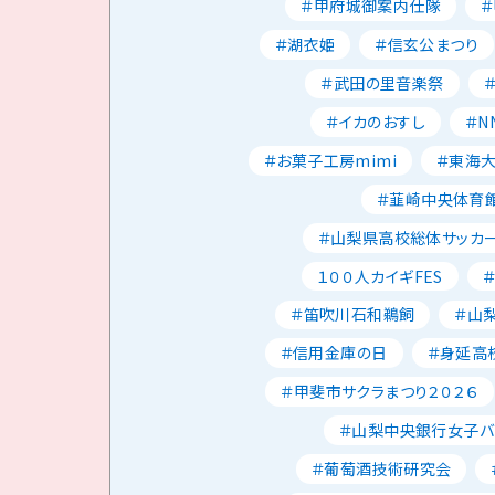
＃甲府城御案内仕隊
＃湖衣姫
＃信玄公まつり
＃武田の里音楽祭
＃イカのおすし
＃N
＃お菓子工房mimi
＃東海
＃韮崎中央体育
＃山梨県高校総体サッカ
１００人カイギFES
＃笛吹川石和鵜飼
＃山
＃信用金庫の日
＃身延高
＃甲斐市サクラまつり２０２６
＃山梨中央銀行女子バ
＃葡萄酒技術研究会