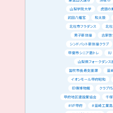
山梨学院大学
虎頭の
武田八幡宮
和太鼓
北杜市フラダンス
北杜
男子新体操
古家啓
シンドバット新体操クラブ
甲斐市シニア筋トレ
IU
山梨県フォークダンス
笛吹市長寿支援課
韮
イオンモール甲府昭和
印傳博物館
クラブYS
甲府地区建設業協会
千塚
＃VF甲府
＃韮崎工業高