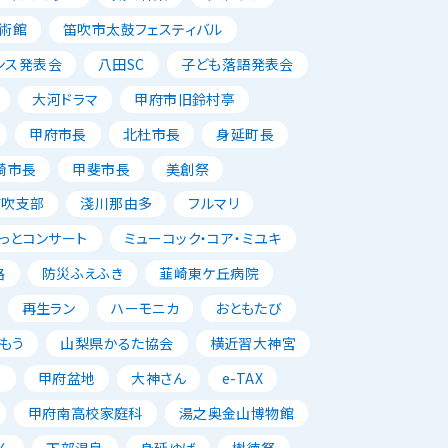
術館
笛吹市太鼓フェスティバル
ンス発表会
八田SC
子ども落語発表会
大河ドラマ
甲府市旧鈴村亭
甲府市長
北杜市長
身延町長
崎市長
甲斐市長
美創祭
笛吹支部
淺川那由多
フルマリ
っとコンサート
ミューコック・コア・ミユキ
路
防災ふえふき
韮崎東ケ丘病院
再生ラン
ハーモニカ
おともたび
もう
山梨県かるた協会
横近習大神宮
唱
甲府盆地
大神さん
e-TAX
甲府南高校家庭科
湯之奥金山博物館
ん
下部温泉
身延ゆば
樹徳祭