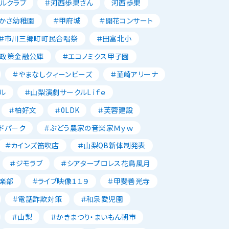
ルクラブ
＃河西歩果さん
河西歩果
かさ幼稚園
＃甲府城
＃開花コンサート
＃市川三郷町町民合唱祭
＃田富北小
本政策金融公庫
＃エコノミクス甲子園
＃やまなしクィーンビーズ
＃韮崎アリーナ
ル
＃山梨演劇サークルLｉｆｅ
＃柏好文
＃0LDK
＃芙蓉建設
ドパーク
＃ぶどう農家の音楽家Ｍｙｗ
＃カインズ笛吹店
＃山梨QB新体制発表
＃ジモラブ
＃シアタープロレス花鳥風月
楽部
＃ライブ映像１１９
＃甲斐善光寺
＃電話詐欺対策
＃和泉愛児園
＃山梨
＃かきまつり・まいもん朝市