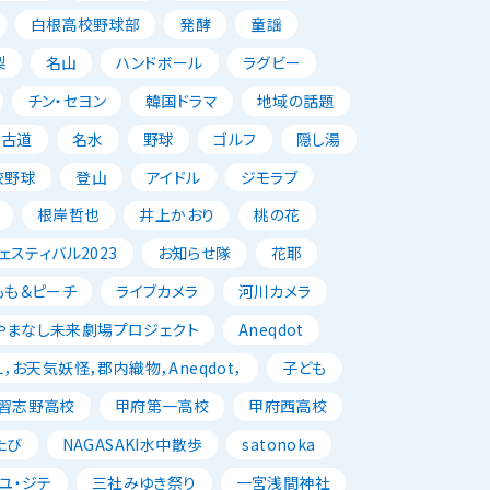
白根高校野球部
発酵
童謡
梨
名山
ハンドボール
ラグビー
チン・セヨン
韓国ドラマ
地域の話題
古道
名水
野球
ゴルフ
隠し湯
校野球
登山
アイドル
ジモラブ
根岸哲也
井上かおり
桃の花
スティバル2023
お知らせ隊
花耶
もも＆ピーチ
ライブカメラ
河川カメラ
やまなし未来劇場プロジェクト
Aneqdot
，お天気妖怪，郡内織物，Aneqdot，
子ども
習志野高校
甲府第一高校
甲府西高校
たび
NAGASAKI水中散歩
satonoka
ユ・ジテ
三社みゆき祭り
一宮浅間神社