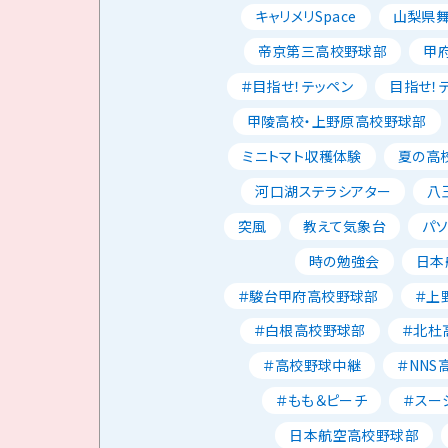
キャリメリSpace
山梨県
帝京第三高校野球部
甲
＃目指せ！テッペン
目指せ！
甲陵高校・上野原高校野球部
ミニトマト収穫体験
夏の高校
河口湖ステラシアター
八
突風
教えて気象台
パ
時の勉強会
日本
＃駿台甲府高校野球部
＃上
＃白根高校野球部
＃北杜
＃高校野球中継
＃NNS
＃もも＆ピーチ
＃スー
日本航空高校野球部