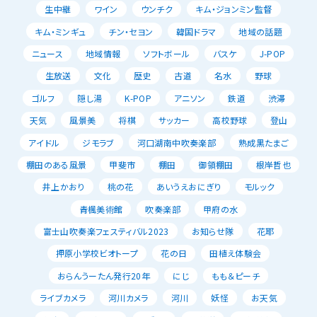
生中継
ワイン
ウンチク
キム・ジョンミン監督
キム・ミンギュ
チン・セヨン
韓国ドラマ
地域の話題
ニュース
地域情報
ソフトボール
バスケ
J-POP
生放送
文化
歴史
古道
名水
野球
ゴルフ
隠し湯
K-POP
アニソン
鉄道
渋滞
天気
風景美
将棋
サッカー
高校野球
登山
アイドル
ジモラブ
河口湖南中吹奏楽部
熟成黒たまご
棚田のある風景
甲斐市
棚田
御領棚田
根岸哲也
井上かおり
桃の花
あいうえおにぎり
モルック
青楓美術館
吹奏楽部
甲府の水
富士山吹奏楽フェスティバル2023
お知らせ隊
花耶
押原小学校ビオトープ
花の日
田植え体験会
おらんうーたん発行20年
にじ
もも＆ピーチ
ライブカメラ
河川カメラ
河川
妖怪
お天気