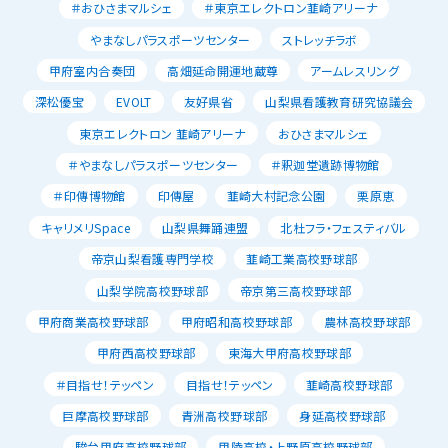
＃おひさまマルシェ
＃東京エレクトロン韮崎アリーナ
やまなしパラスポーツセンター
ストレッチラボ
甲府室内合奏団
高畑延命開運地蔵尊
アームレスリング
深松優宝
EVOLT
友好県省
山梨県看護教育研究協議会
東京エレクトロン 韮崎アリーナ
おひさまマルシェ
＃やまなしパラスポーツセンター
＃釈迦堂遺跡博物館
＃印傳博物館
印傳屋
韮崎大村記念公園
栗原恵
キャリメリSpace
山梨県舞踊連盟
北杜フラ・フェスティバル
帝京山梨看護専門学校
韮崎工業高校野球部
山梨学院高校野球部
帝京第三高校野球部
甲府商業高校野球部
甲府昭和高校野球部
農林高校野球部
甲府西高校野球部
東海大甲府高校野球部
＃目指せ！テッペン
目指せ！テッペン
韮崎高校野球部
巨摩高校野球部
青洲高校野球部
身延高校野球部
駿台甲府高校野球部
甲陵高校・上野原高校野球部