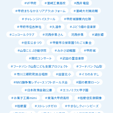
＃VF甲府
＃韮崎工業高校
＃西井電設
＃甲府まちなかエリアプラットフォーム
＃韮崎大村美術館
＃チャレンジハイスクール
＃甲府城御案内仕隊
＃甲府市住吉神社
＃久遠寺
＃ぶどう畑の音楽家
＃ニッコールクラブ
＃河西歩果さん
河西歩果
＃湖衣姫
＃信玄公まつり
＃甲斐市立保育園うたごえ集会
＃山梨ことぶき勧学院
＃みかさ幼稚園
＃甲府城
＃開花コンサート
＃武田の里音楽祭
＃フードバンク山梨こども支援プロジェクト
＃フードバンク山梨
＃市川三郷町町民合唱祭
＃田富北小
＃イカのおすし
＃NNS旗争奪レディースソフトボール大会
＃国の教育ローン
＃日本政策金融公庫
＃エコノミクス甲子園
＃お菓子工房mimi
＃東海大甲府高校
＃桔梗信玄餅銅像
＃桔梗屋
＃ストレッチゼロ
＃やまなしクィーンビーズ