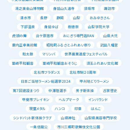
湯之奥金山博物館
身延山久遠寺
須坂市
諏訪市
清水市
長野
静岡
山梨
おみゆきさん
下部温泉
身延ゆば
樹徳祭
山梨学院大学
虎頭の舞
台ケ原宿市
おにぎり専門店RAN
山県大弐
薮内正幸美術館
昭和町ふるさとふれあい祭り
武田八幡宮
和太鼓
マリンバ
世界農業遺産フェスティバル
韮崎平和観音
韮崎平和観音おそうじ
須玉ふれあい文化館
北杜市フラダンス
北杜市制２０周年
日本ご当地ラーメン総選挙2024
甲州地どりラーメン
第７回建設まつり
中澤陸選手
男子新体操
古家啓史
甲斐市ブレイキン
ヘルプマーク
インバウンド
現璽メタル
ハンコ
印章
はんこ
シンドバット新体操クラブ
山県神社
山梨県美容専門学校
一条信龍公
市川三郷町歌舞伎文化公園