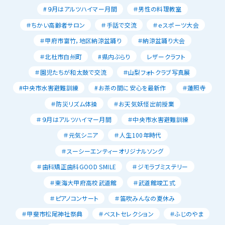
#９月はアルツハイマー月間
＃男性の料理教室
＃ちかい高齢者サロン
＃手話で交流
＃ｅスポーツ大会
＃甲府市富竹，地区納涼盆踊り
＃納涼盆踊り大会
＃北杜市白州町
#県内ぶらり
レザークラフト
＃園児たちが和太鼓で交流
＃山梨フォトクラブ写真展
#中央市水害避難訓練
#お茶の間に安心を最新作
＃蓮照寺
＃防災リズム体操
＃お天気妖怪出前授業
＃９月はアルツハイマー月間
＃中央市水害避難訓練
＃元気シニア
＃人生100年時代
＃スーシーエンティーオリジナルソング
＃歯科矯正歯科GOOD SMILE
＃ジモラブミステリー
＃東海大甲府高校武道館
＃武道館竣工式
＃ピアノコンサート
＃笛吹みんなの夏休み
＃甲斐市松尾神社祭典
＃ベストセレクション
＃ふじのやま