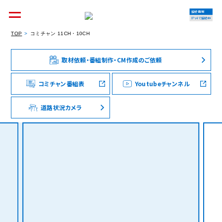
接続情報
IPv4で接続中
TOP
コミチャン 11CH・10CH
取材依頼・番組制作・CM作成のご依頼
個人のお客様
集合住宅オーナーの方
コミチャン番組表
Youtubeチャンネル
道路状況カメラ
法人のお客様
料金シミュレーション
資料請求