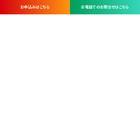
お申込みはこちら
お電話でのお問合せはこちら
お問い合わせ・お申し込みは
※当社は山梨県内 7 市 3 町を対象にケーブルテレビ・インターネ
ットサービスを提供する会社です。
総合受電窓口
コンタクトセンター
TEL.055-251-7111
甲府市北口2-14-14
MAP
＜電話＞ 月～金 9：00～19：00、（土・日・祝日）9：00～17：00
＜窓口＞ 月～土 9：00～16：30 ※日・祝日を除く
本社営業部