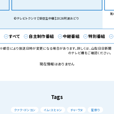
第6
©テレビトクシマ 【受信生中継】2026阿波おどり
すべて
自主制作番組
中継番組
特別番組
※都合により放送日時が変更になる場合があります。詳しくは、山梨日日新聞
のテレビ欄をご確認ください。
現在情報はありません
Tags
クァク・ドンヨン
イム・スヒャン
チャ・ウヌ
星祭り