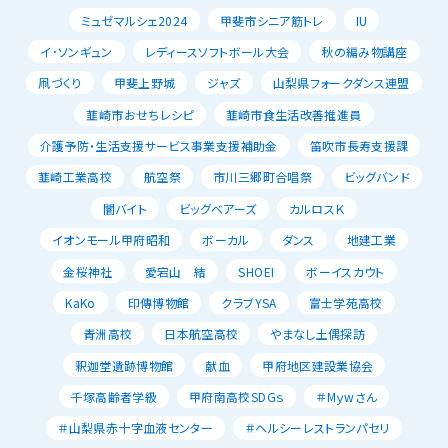
ミュゼマルシェ2024
甲斐市シニア筋トレ
IU
イ･ソンギュン
レディースソフトボール大会
秋の編み物講座
凧づくり
甲斐上野城
ジャズ
山梨県フォークダンス連盟
韮崎市おせちレシピ
韮崎市食生活改善推進員
介護予防・生活支援サービス事業支援補助金
笛吹市長寿支援課
韮崎工業高校
航空祭
市川三郷町合唱祭
ビッグバンド
闇バイト
ビッグベアーズ
カルロスＫ
イオンモール甲府昭和
ボーカル
ダンス
地建工業
金桜神社
愛宕山 結
SHOEI
ボーイスカウト
KaKo
印傳博物館
クラブYSA
富士学苑高校
青洲高校
日本航空高校
やまなし土偶探訪
釈迦堂遺跡博物館
献血
甲府地区建設業協会
千塚高齢者学級
甲府南高校SDGｓ
＃Mｙwさん
＃山梨県赤十字血液センター
＃ヘルシーレストランパセリ