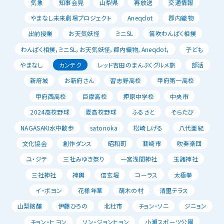
気象
知事会見
山梨県
再放送
交通情報
やまなし未来劇場プロジェクト
Aneqdot
郡内織物
出前授業
お天気妖怪
ミニSL
笛吹わんぱく相撲
わんぱく相撲，ミニSL，お天気妖怪，郡内織物，Aneqdot，
子ども
やまなし
カンテク
レッド吉田のまんぷくグルメ旅
部活
新府城
お新府さん
習志野高校
甲府第一高校
甲府西高校
巨摩高校
押原中学校
中央市
2024高校野球
夏高校野球
ふるさと
そらたび
NAGASAKI水中散歩
satonoka
松崎しげる
八代亜紀
文化協会
創作ダンス
昭和町
韮崎市
吹奏楽団
ユ・ジテ
三社みゆき祭り
一宮浅間神社
玉諸神社
三社神社
神輿
信玄堤
コーラス
太極拳
イ・ボヨン
花様年華
萌木の村
清里テラス
山梨銘醸
伊藤ひろの
北杜市
チョン・ソニ
ジニョン
チョン・ヒヨン
ソン・ジョンヒョン
小瀬スポーツ公園