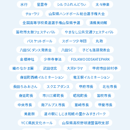
水行
星雲寺
シルクふれんどりぃ
太々神楽
チョ・ウリ
山梨県ハンドボール総合選手権大会
全国高等学校柔道選手権山梨県予選
清楓美術館
笛吹市太鼓フェスティバル
やまなし公共交通フェスティバル
バスケットボール
スポーツ少年団
丸政
八田SCダンス発表会
八田SC
子ども落語発表会
金櫻神社
少林寺拳法
FOLKWOODSKATEPARK
織のなかま展
武田信玄
大河ドラマ
甲府市旧鈴村亭
身延町西嶋イルミネーション
竜王駅イルミネーション
長田ろみおさん
スクエアダンス
甲府市長
北杜市長
身延町長
市川三郷町長
昭和町長
笛吹市長
中央市長
南アルプス市長
韮崎市長
甲斐市長
美創祭
道の駅にしじま和紙の里かみすきパーク
YCC県民文化ホール
山梨県高校野球連盟笛吹支部