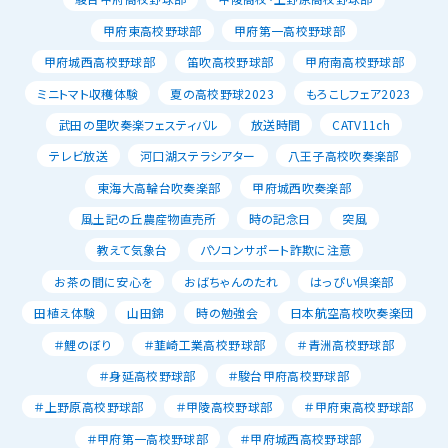
甲府東高校野球部
甲府第一高校野球部
甲府城西高校野球部
笛吹高校野球部
甲府南高校野球部
ミニトマト収穫体験
夏の高校野球2023
もろこしフェア2023
武田の里吹奏楽フェスティバル
放送時間
CATV11ch
テレビ放送
河口湖ステラシアター
八王子高校吹奏楽部
東海大高輪台吹奏楽部
甲府城西吹奏楽部
風土記の丘農産物直売所
時の記念日
突風
教えて気象台
パソコンサポート詐欺に注意
お茶の間に安心を
おばちゃんのたれ
はっぴい倶楽部
田植え体験
山田錦
時の勉強会
日本航空高校吹奏楽団
＃鯉のぼり
＃韮崎工業高校野球部
＃青洲高校野球部
＃身延高校野球部
＃駿台甲府高校野球部
＃上野原高校野球部
＃甲陵高校野球部
＃甲府東高校野球部
＃甲府第一高校野球部
＃甲府城西高校野球部