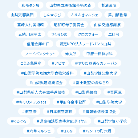
和モダン展
山梨県立美術館芸術の森
杉浦医院
山梨交響楽団
しん★ちび
ふえふきマルシェ
芦川植樹祭
韮崎大村美術館
昭和町母子愛育会
山梨交通感謝祭
五緒川津平太
さくらひめ
クロスフォー
二科会
信用金庫の日
認定NPO法人フードバンク山梨
フードバンクセット
伸太郎
甲府一校探求科
こうふ亀屋座
＃アピオ
＃すりだね香るカレーパン
＃山梨学院短期大学食物栄養科
＃山梨学院短期大学
＃山梨県建設業協会
＃富士眺望の湯ゆらり
＃山梨県新人大会空手道競技
＃山梨県警察
＃栗原恵
＃キャリメリSpace
＃甲府年金事務所
＃山梨学院大学
＃航空祭
＃日本航空高校
＃情報通信設備協会
＃くるぐる
＃児童相談所虐待対応ダイヤル
＃山梨学院小学校
＃六華マルシェ
＃１８９
＃ハンコの町六郷