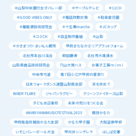
＃山梨中央銀行女子バレー部
＃ケーブルテレビ
＃11CH
＃GOOD VIBES ONLY
＃電話詐欺対策
＃和泉愛児園
＃葡萄酒技術研究会
＃十五華marche
＃JCカップ
＃コミCH
＃自主制作番組
＃山梨
＃かきまつり・まいもん朝市
甲府まちなかエリアプラットフォーム
北杜市本谷川渓谷
柳田藤寿
北杜市大滝湧水
山梨県食品技術研究会
穴山大賀ハス
お菓子工房ｍｉｍｉ
中央市弓道
第７回小江戸甲府の夏祭り
日本フォークダンス連盟山梨県支部
凉を求めて
INNER FLARE
ジャパンラグビー
クリーンファイターズ山梨
子ども水辺楽校
未来の荒川をつくる会
AMARIYAMAMUSICFESTIVAL2025
競技かるた
甲府南高校競技かるた支部
かるた甲子園
大和証券甲府
いそじバレーボール大会
甲州弁シンデレラ
はしば文庫