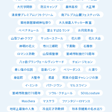
大弐学問祭
防災キャンプ
農林高校
大正琴
清泉寮プレミアムソフトクリーム
南アルプス山麓フェスティバル
築地新居御崎神社祭り
大久保嘉人サッカー教室
べべナチュール
富士すばるランド
お月見茶会
山梨フォトクラブ
サッカースクール
花火師
花火大会
神明の花火
市川三郷町
下黒駒
石尊祭
ロマンス詐欺
山梨県警察
韮崎市制施行70周年
八ヶ岳グランヴェールヴィンヤード
チョン・ジヒョン
青い海の伝説
音楽バンド
ベリーダンス
火渡り
身延町
大聖寺
柔道
照英の全国チャレンジの旅
イ・ミンホ
パク・ジウン
マルスワイン
韮崎市政施行70周年
ソウル･クチュール
SOULcouture
Maschera
マスケラ
ファンタジーロマンス
地球上最後の人魚
冷血天才詐欺師
秋本奈緒美の名水巡り