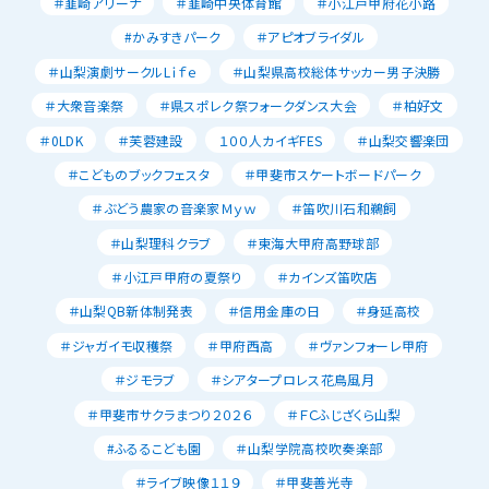
＃韮崎アリーナ
＃韮崎中央体育館
＃小江戸甲府花小路
#かみすきパーク
＃アピオブライダル
＃山梨演劇サークルLｉｆｅ
＃山梨県高校総体サッカー男子決勝
＃大衆音楽祭
＃県スポレク祭フォークダンス大会
＃柏好文
＃0LDK
＃芙蓉建設
１００人カイギFES
＃山梨交響楽団
＃こどものブックフェスタ
＃甲斐市スケートボードパーク
＃ぶどう農家の音楽家Ｍｙｗ
＃笛吹川石和鵜飼
＃山梨理科クラブ
＃東海大甲府高野球部
＃小江戸甲府の夏祭り
＃カインズ笛吹店
＃山梨QB新体制発表
＃信用金庫の日
＃身延高校
＃ジャガイモ収穫祭
＃甲府西高
＃ヴァンフォーレ甲府
＃ジモラブ
＃シアタープロレス花鳥風月
＃甲斐市サクラまつり２０２６
＃ＦＣふじざくら山梨
#ふるるこども園
＃山梨学院高校吹奏楽部
＃ライブ映像１１９
＃甲斐善光寺