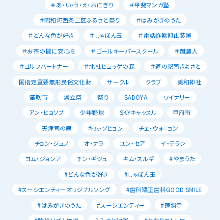
＃あ・い・う・え・おにぎり
＃甲斐マンガ塾
＃昭和町西条二区ふるさと祭り
＃はみがきのうた
＃どんな色が好き
＃しゃぼん玉
＃電話詐欺抑止装置
＃お茶の間に安心を
＃ゴールキーパースクール
＃蹴農人
＃ゴルフパートナー
＃北杜ヒュッゲの森
＃道の駅南きよさと
国指定重要無形民俗文化財
サークル
クラブ
美和神社
笛吹市
湯立祭
祭り
SADOYA
ワイナリー
アン・ヒョソブ
少年野球
SKYキャッスル
甲府市
天津司の舞
キム・ソヒョン
チェ・ウォニョン
チョン・ジュノ
オ・ナラ
ユン・セア
イ・テラン
ヨム・ジョンア
チン・ギジュ
キム・スルギ
#やまうた
#どんな色が好き
#しゃぼん玉
#スーシエンティーオリジナルソング
#歯科矯正歯科GOOD SMILE
#はみがきのうた
#スーシエンティー
#蓮照寺