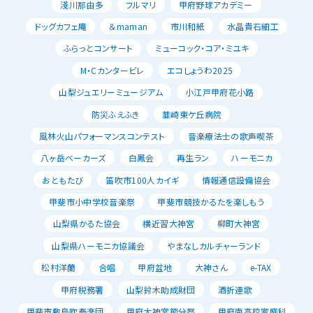
淺川那由多
フルマリ
甲府野球アカデミー
ドッグカフェ庵
＆maman
市川和紙
水晶貴石細工
ふらっとコンサート
ミューコック・コア・ミユキ
M・Cカンタービレ
エコしょうわ2025
山梨ジュエリーミュージアム
小江戸甲府花小路
防災ふえふき
韮崎東ケ丘病院
風林火山パフォーマンスコンテスト
音楽療法士の歌声喫茶
八ヶ岳ベーカーズ
白鳳会
再生ラン
ハーモニカ
おともたび
笛吹市100人カイギ
情報通信設備協会
甲斐市小中学校音楽祭
甲斐市競技かるたを楽しもう
山梨県かるた協会
横近習大神宮
柳町大神宮
山梨県ハーモニカ協議会
やまなしカルチャーランド
松村洋蘭
合唱
甲府盆地
大神さん
e-TAX
甲府税務署
山梨鈴木助成財団
酒折連歌
甲斐市敷島吹奏楽団
甲府大神宮節分祭
甲府南高校家庭科