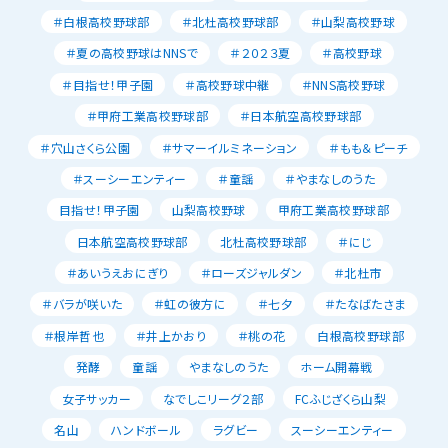
＃白根高校野球部
＃北杜高校野球部
＃山梨高校野球
＃夏の高校野球はNNSで
＃２０２３夏
＃高校野球
＃目指せ！甲子園
＃高校野球中継
＃NNS高校野球
＃甲府工業高校野球部
＃日本航空高校野球部
＃穴山さくら公園
＃サマーイルミネーション
＃もも＆ピーチ
＃スーシーエンティー
＃童謡
＃やまなしのうた
目指せ！甲子園
山梨高校野球
甲府工業高校野球部
日本航空高校野球部
北杜高校野球部
＃にじ
＃あいうえおにぎり
＃ローズジャルダン
＃北杜市
＃バラが咲いた
＃虹の彼方に
＃七夕
＃たなばたさま
＃根岸哲也
＃井上かおり
＃桃の花
白根高校野球部
発酵
童謡
やまなしのうた
ホーム開幕戦
女子サッカー
なでしこリーグ２部
FCふじざくら山梨
名山
ハンドボール
ラグビー
スーシーエンティー