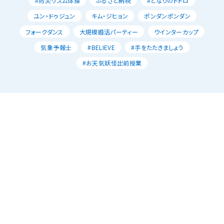
#防災リズム体操
ふるさと納税
#となりのトトロ
ユン・ドゥジュン
キム・ジヒョン
ポンダンポンダン
フォークダンス
大規模婚活パーティー
ウインターカップ
気象予報士
#BELIEVE
#手をたたきましょう
#お天気妖怪出前授業