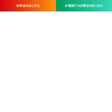
お申込みはこちら
お電話でのお問合せはこちら
お問い合わせ・お申し込みは
※当社は山梨県内 7 市 3 町を対象にケーブルテレビ・インターネ
ットサービスを提供する会社です。
総合受電窓口
コンタクトセンター
TEL.055-251-7111
甲府市北口2-14-14
MAP
＜電話＞ 月～金 9：00～19：00、（土・日・祝日）9：00～17：00
＜窓口＞ 月～土 9：00～16：30 ※日・祝日を除く
本社営業部