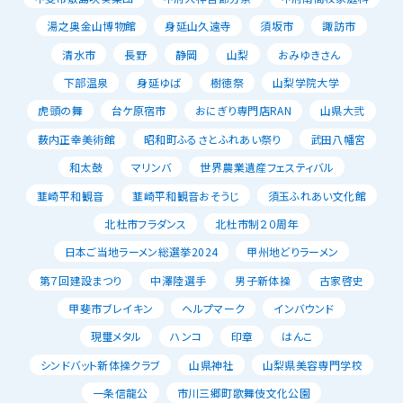
湯之奥金山博物館
身延山久遠寺
須坂市
諏訪市
清水市
長野
静岡
山梨
おみゆきさん
下部温泉
身延ゆば
樹徳祭
山梨学院大学
虎頭の舞
台ケ原宿市
おにぎり専門店RAN
山県大弐
薮内正幸美術館
昭和町ふるさとふれあい祭り
武田八幡宮
和太鼓
マリンバ
世界農業遺産フェスティバル
韮崎平和観音
韮崎平和観音おそうじ
須玉ふれあい文化館
北杜市フラダンス
北杜市制２０周年
日本ご当地ラーメン総選挙2024
甲州地どりラーメン
第７回建設まつり
中澤陸選手
男子新体操
古家啓史
甲斐市ブレイキン
ヘルプマーク
インバウンド
現璽メタル
ハンコ
印章
はんこ
シンドバット新体操クラブ
山県神社
山梨県美容専門学校
一条信龍公
市川三郷町歌舞伎文化公園