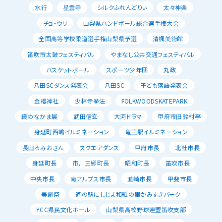
水行
星雲寺
シルクふれんどりぃ
太々神楽
チョ・ウリ
山梨県ハンドボール総合選手権大会
全国高等学校柔道選手権山梨県予選
清楓美術館
笛吹市太鼓フェスティバル
やまなし公共交通フェスティバル
バスケットボール
スポーツ少年団
丸政
八田SCダンス発表会
八田SC
子ども落語発表会
金櫻神社
少林寺拳法
FOLKWOODSKATEPARK
織のなかま展
武田信玄
大河ドラマ
甲府市旧鈴村亭
身延町西嶋イルミネーション
竜王駅イルミネーション
長田ろみおさん
スクエアダンス
甲府市長
北杜市長
身延町長
市川三郷町長
昭和町長
笛吹市長
中央市長
南アルプス市長
韮崎市長
甲斐市長
美創祭
道の駅にしじま和紙の里かみすきパーク
YCC県民文化ホール
山梨県高校野球連盟笛吹支部