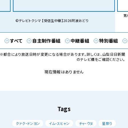
第6
©テレビトクシマ 【受信生中継】2026阿波おどり
すべて
自主制作番組
中継番組
特別番組
※都合により放送日時が変更になる場合があります。詳しくは、山梨日日新聞
のテレビ欄をご確認ください。
現在情報はありません
Tags
クァク・ドンヨン
イム・スヒャン
チャ・ウヌ
星祭り