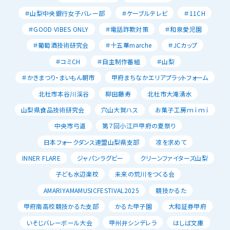
＃山梨中央銀行女子バレー部
＃ケーブルテレビ
＃11CH
＃GOOD VIBES ONLY
＃電話詐欺対策
＃和泉愛児園
＃葡萄酒技術研究会
＃十五華marche
＃JCカップ
＃コミCH
＃自主制作番組
＃山梨
＃かきまつり・まいもん朝市
甲府まちなかエリアプラットフォーム
北杜市本谷川渓谷
柳田藤寿
北杜市大滝湧水
山梨県食品技術研究会
穴山大賀ハス
お菓子工房ｍｉｍｉ
中央市弓道
第７回小江戸甲府の夏祭り
日本フォークダンス連盟山梨県支部
凉を求めて
INNER FLARE
ジャパンラグビー
クリーンファイターズ山梨
子ども水辺楽校
未来の荒川をつくる会
AMARIYAMAMUSICFESTIVAL2025
競技かるた
甲府南高校競技かるた支部
かるた甲子園
大和証券甲府
いそじバレーボール大会
甲州弁シンデレラ
はしば文庫