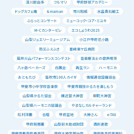
淺川那由多
フルマリ
甲府野球アカデミー
ドッグカフェ庵
＆maman
市川和紙
水晶貴石細工
ふらっとコンサート
ミューコック・コア・ミユキ
M・Cカンタービレ
エコしょうわ2025
山梨ジュエリーミュージアム
小江戸甲府花小路
防災ふえふき
韮崎東ケ丘病院
風林火山パフォーマンスコンテスト
音楽療法士の歌声喫茶
八ヶ岳ベーカーズ
白鳳会
再生ラン
ハーモニカ
おともたび
笛吹市100人カイギ
情報通信設備協会
甲斐市小中学校音楽祭
甲斐市競技かるたを楽しもう
山梨県かるた協会
横近習大神宮
柳町大神宮
山梨県ハーモニカ協議会
やまなしカルチャーランド
松村洋蘭
合唱
甲府盆地
大神さん
e-TAX
甲府税務署
山梨鈴木助成財団
酒折連歌
甲斐市敷島吹奏楽団
甲府大神宮節分祭
甲府南高校家庭科