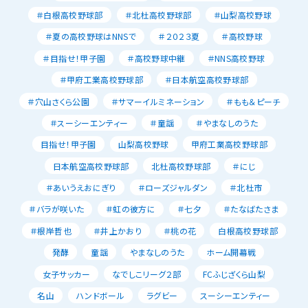
＃白根高校野球部
＃北杜高校野球部
＃山梨高校野球
＃夏の高校野球はNNSで
＃２０２３夏
＃高校野球
＃目指せ！甲子園
＃高校野球中継
＃NNS高校野球
＃甲府工業高校野球部
＃日本航空高校野球部
＃穴山さくら公園
＃サマーイルミネーション
＃もも＆ピーチ
＃スーシーエンティー
＃童謡
＃やまなしのうた
目指せ！甲子園
山梨高校野球
甲府工業高校野球部
日本航空高校野球部
北杜高校野球部
＃にじ
＃あいうえおにぎり
＃ローズジャルダン
＃北杜市
＃バラが咲いた
＃虹の彼方に
＃七夕
＃たなばたさま
＃根岸哲也
＃井上かおり
＃桃の花
白根高校野球部
発酵
童謡
やまなしのうた
ホーム開幕戦
女子サッカー
なでしこリーグ２部
FCふじざくら山梨
名山
ハンドボール
ラグビー
スーシーエンティー