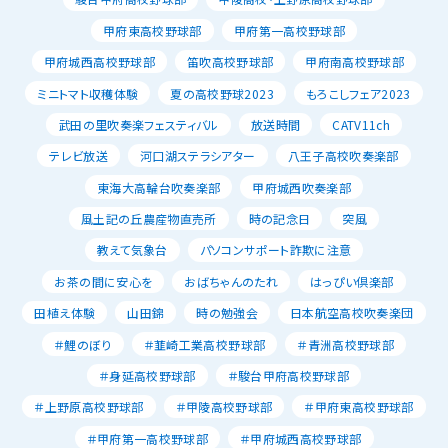
甲府東高校野球部
甲府第一高校野球部
甲府城西高校野球部
笛吹高校野球部
甲府南高校野球部
ミニトマト収穫体験
夏の高校野球2023
もろこしフェア2023
武田の里吹奏楽フェスティバル
放送時間
CATV11ch
テレビ放送
河口湖ステラシアター
八王子高校吹奏楽部
東海大高輪台吹奏楽部
甲府城西吹奏楽部
風土記の丘農産物直売所
時の記念日
突風
教えて気象台
パソコンサポート詐欺に注意
お茶の間に安心を
おばちゃんのたれ
はっぴい倶楽部
田植え体験
山田錦
時の勉強会
日本航空高校吹奏楽団
＃鯉のぼり
＃韮崎工業高校野球部
＃青洲高校野球部
＃身延高校野球部
＃駿台甲府高校野球部
＃上野原高校野球部
＃甲陵高校野球部
＃甲府東高校野球部
＃甲府第一高校野球部
＃甲府城西高校野球部