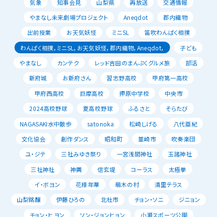
気象
知事会見
山梨県
再放送
交通情報
やまなし未来劇場プロジェクト
Aneqdot
郡内織物
出前授業
お天気妖怪
ミニSL
笛吹わんぱく相撲
わんぱく相撲，ミニSL，お天気妖怪，郡内織物，Aneqdot，
子ども
やまなし
カンテク
レッド吉田のまんぷくグルメ旅
部活
新府城
お新府さん
習志野高校
甲府第一高校
甲府西高校
巨摩高校
押原中学校
中央市
2024高校野球
夏高校野球
ふるさと
そらたび
NAGASAKI水中散歩
satonoka
松崎しげる
八代亜紀
文化協会
創作ダンス
昭和町
韮崎市
吹奏楽団
ユ・ジテ
三社みゆき祭り
一宮浅間神社
玉諸神社
三社神社
神輿
信玄堤
コーラス
太極拳
イ・ボヨン
花様年華
萌木の村
清里テラス
山梨銘醸
伊藤ひろの
北杜市
チョン・ソニ
ジニョン
チョン・ヒヨン
ソン・ジョンヒョン
小瀬スポーツ公園