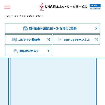
接続情報
IPv4で接続中
TOP
コミチャン 11CH・10CH
取材依頼・番組制作・CM作成のご依頼
個人のお客様
集合住宅オーナーの方
コミチャン番組表
Youtubeチャンネル
道路状況カメラ
法人のお客様
料金シミュレーション
資料請求