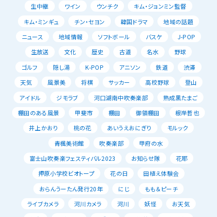
生中継
ワイン
ウンチク
キム・ジョンミン監督
キム・ミンギュ
チン・セヨン
韓国ドラマ
地域の話題
ニュース
地域情報
ソフトボール
バスケ
J-POP
生放送
文化
歴史
古道
名水
野球
ゴルフ
隠し湯
K-POP
アニソン
鉄道
渋滞
天気
風景美
将棋
サッカー
高校野球
登山
アイドル
ジモラブ
河口湖南中吹奏楽部
熟成黒たまご
棚田のある風景
甲斐市
棚田
御領棚田
根岸哲也
井上かおり
桃の花
あいうえおにぎり
モルック
青楓美術館
吹奏楽部
甲府の水
富士山吹奏楽フェスティバル2023
お知らせ隊
花耶
押原小学校ビオトープ
花の日
田植え体験会
おらんうーたん発行20年
にじ
もも＆ピーチ
ライブカメラ
河川カメラ
河川
妖怪
お天気