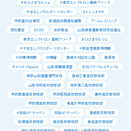
＃おひさまマルシェ
＃東京エレクトロン韮崎アリーナ
やまなしパラスポーツセンター
ストレッチラボ
甲府室内合奏団
高畑延命開運地蔵尊
アームレスリング
深松優宝
EVOLT
友好県省
山梨県看護教育研究協議会
東京エレクトロン 韮崎アリーナ
おひさまマルシェ
＃やまなしパラスポーツセンター
＃釈迦堂遺跡博物館
＃印傳博物館
印傳屋
韮崎大村記念公園
栗原恵
キャリメリSpace
山梨県舞踊連盟
北杜フラ・フェスティバル
帝京山梨看護専門学校
韮崎工業高校野球部
山梨学院高校野球部
帝京第三高校野球部
甲府商業高校野球部
甲府昭和高校野球部
農林高校野球部
甲府西高校野球部
東海大甲府高校野球部
＃目指せ！テッペン
目指せ！テッペン
韮崎高校野球部
巨摩高校野球部
青洲高校野球部
身延高校野球部
駿台甲府高校野球部
甲陵高校・上野原高校野球部