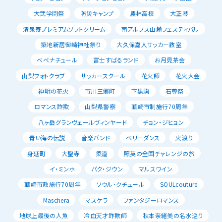
大弐学問祭
防災キャンプ
農林高校
大正琴
清泉寮プレミアムソフトクリーム
南アルプス山麓フェスティバル
築地新居御崎神社祭り
大久保嘉人サッカー教室
べべナチュール
富士すばるランド
お月見茶会
山梨フォトクラブ
サッカースクール
花火師
花火大会
神明の花火
市川三郷町
下黒駒
石尊祭
ロマンス詐欺
山梨県警察
韮崎市制施行70周年
八ヶ岳グランヴェールヴィンヤード
チョン・ジヒョン
青い海の伝説
音楽バンド
ベリーダンス
火渡り
身延町
大聖寺
柔道
照英の全国チャレンジの旅
イ・ミンホ
パク・ジウン
マルスワイン
韮崎市政施行70周年
ソウル･クチュール
SOULcouture
Maschera
マスケラ
ファンタジーロマンス
地球上最後の人魚
冷血天才詐欺師
秋本奈緒美の名水巡り