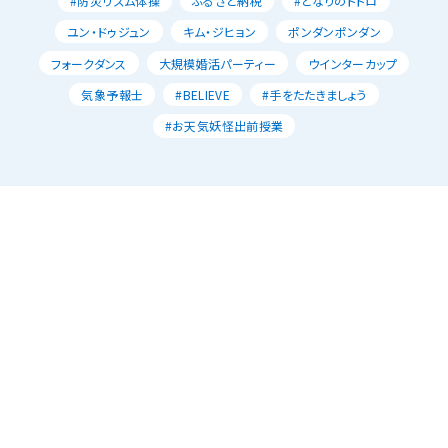
#防災リズム体操
ふるさと納税
#となりのトトロ
ユン・ドゥジュン
キム・ジヒョン
ポンダンポンダン
フォークダンス
大規模婚活パーティー
ウインターカップ
気象予報士
#BELIEVE
#手をたたきましょう
#お天気妖怪出前授業