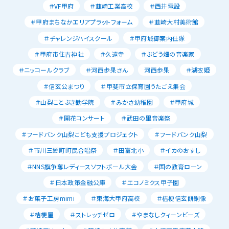
＃VF甲府
＃韮崎工業高校
＃西井電設
＃甲府まちなかエリアプラットフォーム
＃韮崎大村美術館
＃チャレンジハイスクール
＃甲府城御案内仕隊
＃甲府市住吉神社
＃久遠寺
＃ぶどう畑の音楽家
＃ニッコールクラブ
＃河西歩果さん
河西歩果
＃湖衣姫
＃信玄公まつり
＃甲斐市立保育園うたごえ集会
＃山梨ことぶき勧学院
＃みかさ幼稚園
＃甲府城
＃開花コンサート
＃武田の里音楽祭
＃フードバンク山梨こども支援プロジェクト
＃フードバンク山梨
＃市川三郷町町民合唱祭
＃田富北小
＃イカのおすし
＃NNS旗争奪レディースソフトボール大会
＃国の教育ローン
＃日本政策金融公庫
＃エコノミクス甲子園
＃お菓子工房mimi
＃東海大甲府高校
＃桔梗信玄餅銅像
＃桔梗屋
＃ストレッチゼロ
＃やまなしクィーンビーズ