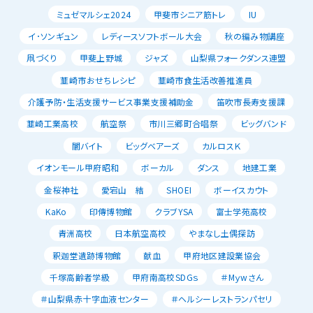
ミュゼマルシェ2024
甲斐市シニア筋トレ
IU
イ･ソンギュン
レディースソフトボール大会
秋の編み物講座
凧づくり
甲斐上野城
ジャズ
山梨県フォークダンス連盟
韮崎市おせちレシピ
韮崎市食生活改善推進員
介護予防・生活支援サービス事業支援補助金
笛吹市長寿支援課
韮崎工業高校
航空祭
市川三郷町合唱祭
ビッグバンド
闇バイト
ビッグベアーズ
カルロスＫ
イオンモール甲府昭和
ボーカル
ダンス
地建工業
金桜神社
愛宕山 結
SHOEI
ボーイスカウト
KaKo
印傳博物館
クラブYSA
富士学苑高校
青洲高校
日本航空高校
やまなし土偶探訪
釈迦堂遺跡博物館
献血
甲府地区建設業協会
千塚高齢者学級
甲府南高校SDGｓ
＃Mｙwさん
＃山梨県赤十字血液センター
＃ヘルシーレストランパセリ