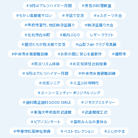
#９月はアルツハイマー月間
＃男性の料理教室
＃ちかい高齢者サロン
＃手話で交流
＃ｅスポーツ大会
＃甲府市富竹，地区納涼盆踊り
＃納涼盆踊り大会
＃北杜市白州町
#県内ぶらり
レザークラフト
＃園児たちが和太鼓で交流
＃山梨フォトクラブ写真展
#中央市水害避難訓練
#お茶の間に安心を最新作
＃蓮照寺
＃防災リズム体操
＃お天気妖怪出前授業
＃９月はアルツハイマー月間
＃中央市水害避難訓練
＃元気シニア
＃人生100年時代
＃スーシーエンティーオリジナルソング
＃歯科矯正歯科GOOD SMILE
＃ジモラブミステリー
＃東海大甲府高校武道館
＃武道館竣工式
＃ピアノコンサート
＃笛吹みんなの夏休み
＃甲斐市松尾神社祭典
＃ベストセレクション
＃ふじのやま