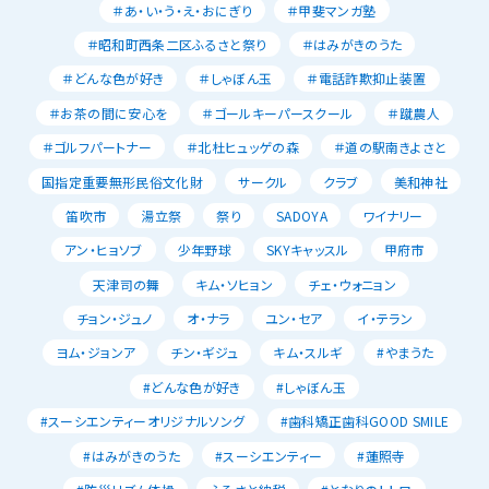
＃あ・い・う・え・おにぎり
＃甲斐マンガ塾
＃昭和町西条二区ふるさと祭り
＃はみがきのうた
＃どんな色が好き
＃しゃぼん玉
＃電話詐欺抑止装置
＃お茶の間に安心を
＃ゴールキーパースクール
＃蹴農人
＃ゴルフパートナー
＃北杜ヒュッゲの森
＃道の駅南きよさと
国指定重要無形民俗文化財
サークル
クラブ
美和神社
笛吹市
湯立祭
祭り
SADOYA
ワイナリー
アン・ヒョソブ
少年野球
SKYキャッスル
甲府市
天津司の舞
キム・ソヒョン
チェ・ウォニョン
チョン・ジュノ
オ・ナラ
ユン・セア
イ・テラン
ヨム・ジョンア
チン・ギジュ
キム・スルギ
#やまうた
#どんな色が好き
#しゃぼん玉
#スーシエンティーオリジナルソング
#歯科矯正歯科GOOD SMILE
#はみがきのうた
#スーシエンティー
#蓮照寺