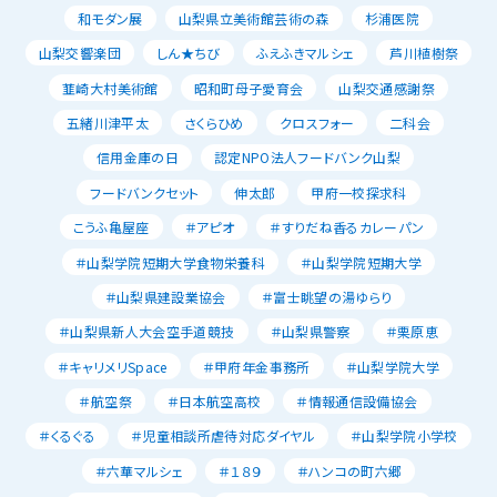
和モダン展
山梨県立美術館芸術の森
杉浦医院
山梨交響楽団
しん★ちび
ふえふきマルシェ
芦川植樹祭
韮崎大村美術館
昭和町母子愛育会
山梨交通感謝祭
五緒川津平太
さくらひめ
クロスフォー
二科会
信用金庫の日
認定NPO法人フードバンク山梨
フードバンクセット
伸太郎
甲府一校探求科
こうふ亀屋座
＃アピオ
＃すりだね香るカレーパン
＃山梨学院短期大学食物栄養科
＃山梨学院短期大学
＃山梨県建設業協会
＃富士眺望の湯ゆらり
＃山梨県新人大会空手道競技
＃山梨県警察
＃栗原恵
＃キャリメリSpace
＃甲府年金事務所
＃山梨学院大学
＃航空祭
＃日本航空高校
＃情報通信設備協会
＃くるぐる
＃児童相談所虐待対応ダイヤル
＃山梨学院小学校
＃六華マルシェ
＃１８９
＃ハンコの町六郷