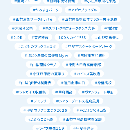
＃韮崎アリーナ
＃韮崎中央体育館
＃小江戸甲府花小路
#かみすきパーク
＃アピオブライダル
＃山梨演劇サークルLｉｆｅ
＃山梨県高校総体サッカー男子決勝
＃大衆音楽祭
＃県スポレク祭フォークダンス大会
＃柏好文
＃0LDK
＃芙蓉建設
１００人カイギFES
＃山梨交響楽団
＃こどものブックフェスタ
＃甲斐市スケートボードパーク
＃ぶどう農家の音楽家Ｍｙｗ
＃笛吹川石和鵜飼
＃山梨理科クラブ
＃東海大甲府高野球部
＃小江戸甲府の夏祭り
＃カインズ笛吹店
＃山梨QB新体制発表
＃信用金庫の日
＃身延高校
＃ジャガイモ収穫祭
＃甲府西高
＃ヴァンフォーレ甲府
＃ジモラブ
＃シアタープロレス花鳥風月
＃甲斐市サクラまつり２０２６
＃ＦＣふじざくら山梨
#ふるるこども園
＃山梨学院高校吹奏楽部
＃ライブ映像１１９
＃甲斐善光寺