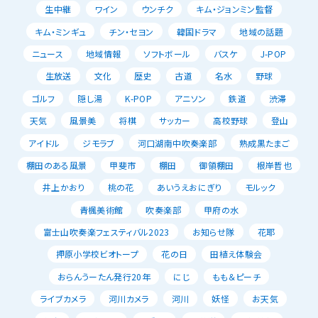
生中継
ワイン
ウンチク
キム・ジョンミン監督
キム・ミンギュ
チン・セヨン
韓国ドラマ
地域の話題
ニュース
地域情報
ソフトボール
バスケ
J-POP
生放送
文化
歴史
古道
名水
野球
ゴルフ
隠し湯
K-POP
アニソン
鉄道
渋滞
天気
風景美
将棋
サッカー
高校野球
登山
アイドル
ジモラブ
河口湖南中吹奏楽部
熟成黒たまご
棚田のある風景
甲斐市
棚田
御領棚田
根岸哲也
井上かおり
桃の花
あいうえおにぎり
モルック
青楓美術館
吹奏楽部
甲府の水
富士山吹奏楽フェスティバル2023
お知らせ隊
花耶
押原小学校ビオトープ
花の日
田植え体験会
おらんうーたん発行20年
にじ
もも＆ピーチ
ライブカメラ
河川カメラ
河川
妖怪
お天気