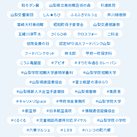
和モダン展
山梨県立美術館芸術の森
杉浦医院
山梨交響楽団
しん★ちび
ふえふきマルシェ
芦川植樹祭
韮崎大村美術館
昭和町母子愛育会
山梨交通感謝祭
五緒川津平太
さくらひめ
クロスフォー
二科会
信用金庫の日
認定NPO法人フードバンク山梨
フードバンクセット
伸太郎
甲府一校探求科
こうふ亀屋座
＃アピオ
＃すりだね香るカレーパン
＃山梨学院短期大学食物栄養科
＃山梨学院短期大学
＃山梨県建設業協会
＃富士眺望の湯ゆらり
＃山梨県新人大会空手道競技
＃山梨県警察
＃栗原恵
＃キャリメリSpace
＃甲府年金事務所
＃山梨学院大学
＃航空祭
＃日本航空高校
＃情報通信設備協会
＃くるぐる
＃児童相談所虐待対応ダイヤル
＃山梨学院小学校
＃六華マルシェ
＃１８９
＃ハンコの町六郷