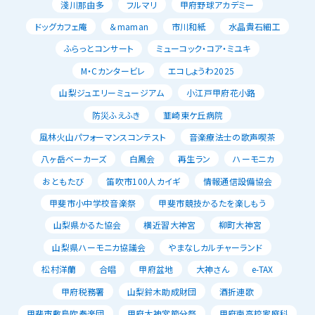
淺川那由多
フルマリ
甲府野球アカデミー
ドッグカフェ庵
＆maman
市川和紙
水晶貴石細工
ふらっとコンサート
ミューコック・コア・ミユキ
M・Cカンタービレ
エコしょうわ2025
山梨ジュエリーミュージアム
小江戸甲府花小路
防災ふえふき
韮崎東ケ丘病院
風林火山パフォーマンスコンテスト
音楽療法士の歌声喫茶
八ヶ岳ベーカーズ
白鳳会
再生ラン
ハーモニカ
おともたび
笛吹市100人カイギ
情報通信設備協会
甲斐市小中学校音楽祭
甲斐市競技かるたを楽しもう
山梨県かるた協会
横近習大神宮
柳町大神宮
山梨県ハーモニカ協議会
やまなしカルチャーランド
松村洋蘭
合唱
甲府盆地
大神さん
e-TAX
甲府税務署
山梨鈴木助成財団
酒折連歌
甲斐市敷島吹奏楽団
甲府大神宮節分祭
甲府南高校家庭科