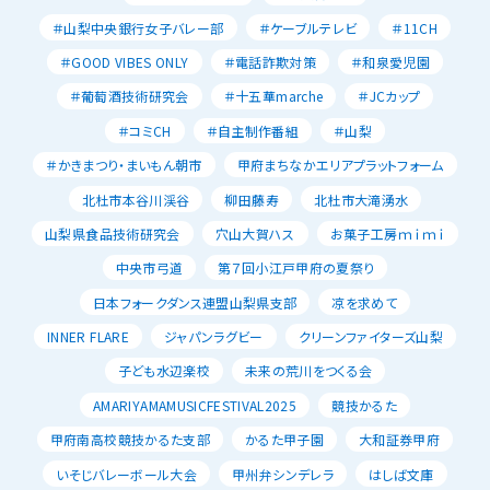
＃山梨中央銀行女子バレー部
＃ケーブルテレビ
＃11CH
＃GOOD VIBES ONLY
＃電話詐欺対策
＃和泉愛児園
＃葡萄酒技術研究会
＃十五華marche
＃JCカップ
＃コミCH
＃自主制作番組
＃山梨
＃かきまつり・まいもん朝市
甲府まちなかエリアプラットフォーム
北杜市本谷川渓谷
柳田藤寿
北杜市大滝湧水
山梨県食品技術研究会
穴山大賀ハス
お菓子工房ｍｉｍｉ
中央市弓道
第７回小江戸甲府の夏祭り
日本フォークダンス連盟山梨県支部
凉を求めて
INNER FLARE
ジャパンラグビー
クリーンファイターズ山梨
子ども水辺楽校
未来の荒川をつくる会
AMARIYAMAMUSICFESTIVAL2025
競技かるた
甲府南高校競技かるた支部
かるた甲子園
大和証券甲府
いそじバレーボール大会
甲州弁シンデレラ
はしば文庫