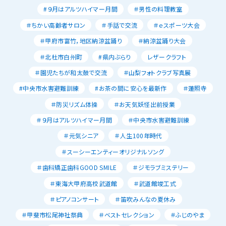
#９月はアルツハイマー月間
＃男性の料理教室
＃ちかい高齢者サロン
＃手話で交流
＃ｅスポーツ大会
＃甲府市富竹，地区納涼盆踊り
＃納涼盆踊り大会
＃北杜市白州町
#県内ぶらり
レザークラフト
＃園児たちが和太鼓で交流
＃山梨フォトクラブ写真展
#中央市水害避難訓練
#お茶の間に安心を最新作
＃蓮照寺
＃防災リズム体操
＃お天気妖怪出前授業
＃９月はアルツハイマー月間
＃中央市水害避難訓練
＃元気シニア
＃人生100年時代
＃スーシーエンティーオリジナルソング
＃歯科矯正歯科GOOD SMILE
＃ジモラブミステリー
＃東海大甲府高校武道館
＃武道館竣工式
＃ピアノコンサート
＃笛吹みんなの夏休み
＃甲斐市松尾神社祭典
＃ベストセレクション
＃ふじのやま