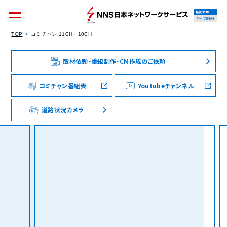
接続情報
IPv4で接続中
TOP
コミチャン 11CH・10CH
取材依頼・番組制作・CM作成のご依頼
個人のお客様
集合住宅オーナーの方
コミチャン番組表
Youtubeチャンネル
道路状況カメラ
法人のお客様
料金シミュレーション
資料請求