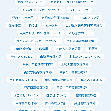
＃おひさまマルシェ
＃東京エレクトロン韮崎アリーナ
やまなしパラスポーツセンター
ストレッチラボ
甲府室内合奏団
高畑延命開運地蔵尊
アームレスリング
深松優宝
EVOLT
友好県省
山梨県看護教育研究協議会
東京エレクトロン 韮崎アリーナ
おひさまマルシェ
＃やまなしパラスポーツセンター
＃釈迦堂遺跡博物館
＃印傳博物館
印傳屋
韮崎大村記念公園
栗原恵
キャリメリSpace
山梨県舞踊連盟
北杜フラ・フェスティバル
帝京山梨看護専門学校
韮崎工業高校野球部
山梨学院高校野球部
帝京第三高校野球部
甲府商業高校野球部
甲府昭和高校野球部
農林高校野球部
甲府西高校野球部
東海大甲府高校野球部
＃目指せ！テッペン
目指せ！テッペン
韮崎高校野球部
巨摩高校野球部
青洲高校野球部
身延高校野球部
駿台甲府高校野球部
甲陵高校・上野原高校野球部