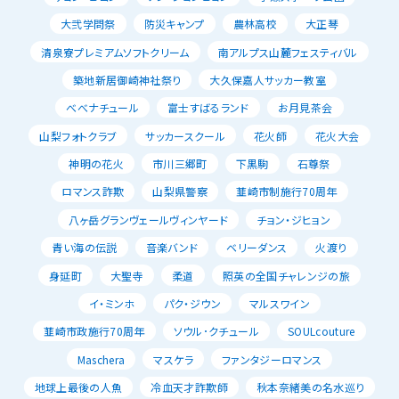
大弐学問祭
防災キャンプ
農林高校
大正琴
清泉寮プレミアムソフトクリーム
南アルプス山麓フェスティバル
築地新居御崎神社祭り
大久保嘉人サッカー教室
べべナチュール
富士すばるランド
お月見茶会
山梨フォトクラブ
サッカースクール
花火師
花火大会
神明の花火
市川三郷町
下黒駒
石尊祭
ロマンス詐欺
山梨県警察
韮崎市制施行70周年
八ヶ岳グランヴェールヴィンヤード
チョン・ジヒョン
青い海の伝説
音楽バンド
ベリーダンス
火渡り
身延町
大聖寺
柔道
照英の全国チャレンジの旅
イ・ミンホ
パク・ジウン
マルスワイン
韮崎市政施行70周年
ソウル･クチュール
SOULcouture
Maschera
マスケラ
ファンタジーロマンス
地球上最後の人魚
冷血天才詐欺師
秋本奈緒美の名水巡り