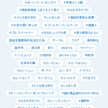
＃あ・い・う・え・おにぎり
＃甲斐マンガ塾
＃昭和町西条二区ふるさと祭り
＃はみがきのうた
＃どんな色が好き
＃しゃぼん玉
＃電話詐欺抑止装置
＃お茶の間に安心を
＃ゴールキーパースクール
＃蹴農人
＃ゴルフパートナー
＃北杜ヒュッゲの森
＃道の駅南きよさと
国指定重要無形民俗文化財
サークル
クラブ
美和神社
笛吹市
湯立祭
祭り
SADOYA
ワイナリー
アン・ヒョソブ
少年野球
SKYキャッスル
甲府市
天津司の舞
キム・ソヒョン
チェ・ウォニョン
チョン・ジュノ
オ・ナラ
ユン・セア
イ・テラン
ヨム・ジョンア
チン・ギジュ
キム・スルギ
#やまうた
#どんな色が好き
#しゃぼん玉
#スーシエンティーオリジナルソング
#歯科矯正歯科GOOD SMILE
#はみがきのうた
#スーシエンティー
#蓮照寺