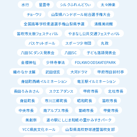
水行
星雲寺
シルクふれんどりぃ
太々神楽
チョ・ウリ
山梨県ハンドボール総合選手権大会
全国高等学校柔道選手権山梨県予選
清楓美術館
笛吹市太鼓フェスティバル
やまなし公共交通フェスティバル
バスケットボール
スポーツ少年団
丸政
八田SCダンス発表会
八田SC
子ども落語発表会
金櫻神社
少林寺拳法
FOLKWOODSKATEPARK
織のなかま展
武田信玄
大河ドラマ
甲府市旧鈴村亭
身延町西嶋イルミネーション
竜王駅イルミネーション
長田ろみおさん
スクエアダンス
甲府市長
北杜市長
身延町長
市川三郷町長
昭和町長
笛吹市長
中央市長
南アルプス市長
韮崎市長
甲斐市長
美創祭
道の駅にしじま和紙の里かみすきパーク
YCC県民文化ホール
山梨県高校野球連盟笛吹支部