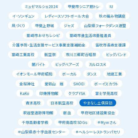
ミュゼマルシェ2024
甲斐市シニア筋トレ
IU
イ･ソンギュン
レディースソフトボール大会
秋の編み物講座
凧づくり
甲斐上野城
ジャズ
山梨県フォークダンス連盟
韮崎市おせちレシピ
韮崎市食生活改善推進員
介護予防・生活支援サービス事業支援補助金
笛吹市長寿支援課
韮崎工業高校
航空祭
市川三郷町合唱祭
ビッグバンド
闇バイト
ビッグベアーズ
カルロスＫ
イオンモール甲府昭和
ボーカル
ダンス
地建工業
金桜神社
愛宕山 結
SHOEI
ボーイスカウト
KaKo
印傳博物館
クラブYSA
富士学苑高校
青洲高校
日本航空高校
やまなし土偶探訪
釈迦堂遺跡博物館
献血
甲府地区建設業協会
千塚高齢者学級
甲府南高校SDGｓ
＃Mｙwさん
＃山梨県赤十字血液センター
＃ヘルシーレストランパセリ