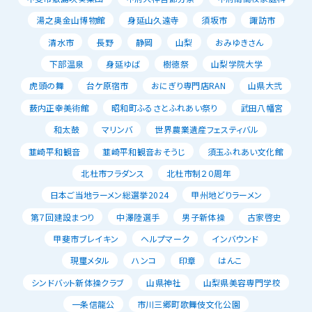
湯之奥金山博物館
身延山久遠寺
須坂市
諏訪市
清水市
長野
静岡
山梨
おみゆきさん
下部温泉
身延ゆば
樹徳祭
山梨学院大学
虎頭の舞
台ケ原宿市
おにぎり専門店RAN
山県大弐
薮内正幸美術館
昭和町ふるさとふれあい祭り
武田八幡宮
和太鼓
マリンバ
世界農業遺産フェスティバル
韮崎平和観音
韮崎平和観音おそうじ
須玉ふれあい文化館
北杜市フラダンス
北杜市制２０周年
日本ご当地ラーメン総選挙2024
甲州地どりラーメン
第７回建設まつり
中澤陸選手
男子新体操
古家啓史
甲斐市ブレイキン
ヘルプマーク
インバウンド
現璽メタル
ハンコ
印章
はんこ
シンドバット新体操クラブ
山県神社
山梨県美容専門学校
一条信龍公
市川三郷町歌舞伎文化公園