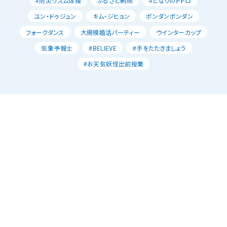
#防災リズム体操
ふるさと納税
#となりのトトロ
ユン・ドゥジュン
キム・ジヒョン
ポンダンポンダン
フォークダンス
大規模婚活パーティー
ウインターカップ
気象予報士
#BELIEVE
#手をたたきましょう
#お天気妖怪出前授業