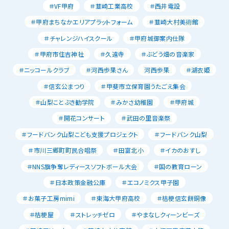
＃VF甲府
＃韮崎工業高校
＃西井電設
＃甲府まちなかエリアプラットフォーム
＃韮崎大村美術館
＃チャレンジハイスクール
＃甲府城御案内仕隊
＃甲府市住吉神社
＃久遠寺
＃ぶどう畑の音楽家
＃ニッコールクラブ
＃河西歩果さん
河西歩果
＃湖衣姫
＃信玄公まつり
＃甲斐市立保育園うたごえ集会
＃山梨ことぶき勧学院
＃みかさ幼稚園
＃甲府城
＃開花コンサート
＃武田の里音楽祭
＃フードバンク山梨こども支援プロジェクト
＃フードバンク山梨
＃市川三郷町町民合唱祭
＃田富北小
＃イカのおすし
＃NNS旗争奪レディースソフトボール大会
＃国の教育ローン
＃日本政策金融公庫
＃エコノミクス甲子園
＃お菓子工房mimi
＃東海大甲府高校
＃桔梗信玄餅銅像
＃桔梗屋
＃ストレッチゼロ
＃やまなしクィーンビーズ