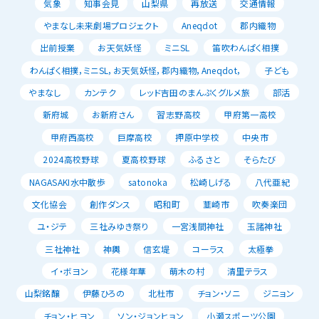
気象
知事会見
山梨県
再放送
交通情報
やまなし未来劇場プロジェクト
Aneqdot
郡内織物
出前授業
お天気妖怪
ミニSL
笛吹わんぱく相撲
わんぱく相撲，ミニSL，お天気妖怪，郡内織物，Aneqdot，
子ども
やまなし
カンテク
レッド吉田のまんぷくグルメ旅
部活
新府城
お新府さん
習志野高校
甲府第一高校
甲府西高校
巨摩高校
押原中学校
中央市
2024高校野球
夏高校野球
ふるさと
そらたび
NAGASAKI水中散歩
satonoka
松崎しげる
八代亜紀
文化協会
創作ダンス
昭和町
韮崎市
吹奏楽団
ユ・ジテ
三社みゆき祭り
一宮浅間神社
玉諸神社
三社神社
神輿
信玄堤
コーラス
太極拳
イ・ボヨン
花様年華
萌木の村
清里テラス
山梨銘醸
伊藤ひろの
北杜市
チョン・ソニ
ジニョン
チョン・ヒヨン
ソン・ジョンヒョン
小瀬スポーツ公園