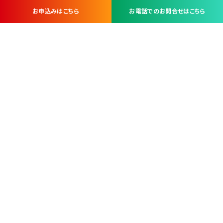
お申込みはこちら
お電話でのお問合せはこちら
お問い合わせ・お申し込みは
※当社は山梨県内 7 市 3 町を対象にケーブルテレビ・インターネ
ットサービスを提供する会社です。
総合受電窓口
コンタクトセンター
TEL.055-251-7111
甲府市北口2-14-14
MAP
＜電話＞ 月～金 9：00～19：00、（土・日・祝日）9：00～17：00
＜窓口＞ 月～土 9：00～16：30 ※日・祝日を除く
本社営業部