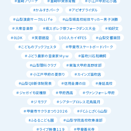
＃韮崎アリーナ
＃韮崎中央体育館
＃小江戸甲府花小路
#かみすきパーク
＃アピオブライダル
＃山梨演劇サークルLｉｆｅ
＃山梨県高校総体サッカー男子決勝
＃大衆音楽祭
＃県スポレク祭フォークダンス大会
＃柏好文
＃0LDK
＃芙蓉建設
１００人カイギFES
＃山梨交響楽団
＃こどものブックフェスタ
＃甲斐市スケートボードパーク
＃ぶどう農家の音楽家Ｍｙｗ
＃笛吹川石和鵜飼
＃山梨理科クラブ
＃東海大甲府高野球部
＃小江戸甲府の夏祭り
＃カインズ笛吹店
＃山梨QB新体制発表
＃信用金庫の日
＃身延高校
＃ジャガイモ収穫祭
＃甲府西高
＃ヴァンフォーレ甲府
＃ジモラブ
＃シアタープロレス花鳥風月
＃甲斐市サクラまつり２０２６
＃ＦＣふじざくら山梨
#ふるるこども園
＃山梨学院高校吹奏楽部
＃ライブ映像１１９
＃甲斐善光寺