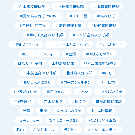
＃白根高校野球部
＃北杜高校野球部
＃山梨高校野球
＃夏の高校野球はNNSで
＃２０２３夏
＃高校野球
＃目指せ！甲子園
＃高校野球中継
＃NNS高校野球
＃甲府工業高校野球部
＃日本航空高校野球部
＃穴山さくら公園
＃サマーイルミネーション
＃もも＆ピーチ
＃スーシーエンティー
＃童謡
＃やまなしのうた
目指せ！甲子園
山梨高校野球
甲府工業高校野球部
日本航空高校野球部
北杜高校野球部
＃にじ
＃あいうえおにぎり
＃ローズジャルダン
＃北杜市
＃バラが咲いた
＃虹の彼方に
＃七夕
＃たなばたさま
＃根岸哲也
＃井上かおり
＃桃の花
白根高校野球部
発酵
童謡
やまなしのうた
ホーム開幕戦
女子サッカー
なでしこリーグ２部
FCふじざくら山梨
名山
ハンドボール
ラグビー
スーシーエンティー