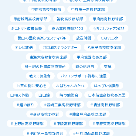
甲府東高校野球部
甲府第一高校野球部
甲府城西高校野球部
笛吹高校野球部
甲府南高校野球部
ミニトマト収穫体験
夏の高校野球2023
もろこしフェア2023
武田の里吹奏楽フェスティバル
放送時間
CATV11ch
テレビ放送
河口湖ステラシアター
八王子高校吹奏楽部
東海大高輪台吹奏楽部
甲府城西吹奏楽部
風土記の丘農産物直売所
時の記念日
突風
教えて気象台
パソコンサポート詐欺に注意
お茶の間に安心を
おばちゃんのたれ
はっぴい倶楽部
田植え体験
山田錦
時の勉強会
日本航空高校吹奏楽団
＃鯉のぼり
＃韮崎工業高校野球部
＃青洲高校野球部
＃身延高校野球部
＃駿台甲府高校野球部
＃上野原高校野球部
＃甲陵高校野球部
＃甲府東高校野球部
＃甲府第一高校野球部
＃甲府城西高校野球部