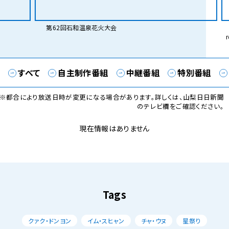
第62回石和温泉花火大会
Lice
res
00か
すべて
自主制作番組
中継番組
特別番組
※都合により放送日時が変更になる場合があります。詳しくは、山梨日日新聞
のテレビ欄をご確認ください。
現在情報はありません
Tags
クァク・ドンヨン
イム・スヒャン
チャ・ウヌ
星祭り