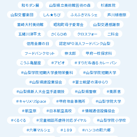
和モダン展
山梨県立美術館芸術の森
杉浦医院
山梨交響楽団
しん★ちび
ふえふきマルシェ
芦川植樹祭
韮崎大村美術館
昭和町母子愛育会
山梨交通感謝祭
五緒川津平太
さくらひめ
クロスフォー
二科会
信用金庫の日
認定NPO法人フードバンク山梨
フードバンクセット
伸太郎
甲府一校探求科
こうふ亀屋座
＃アピオ
＃すりだね香るカレーパン
＃山梨学院短期大学食物栄養科
＃山梨学院短期大学
＃山梨県建設業協会
＃富士眺望の湯ゆらり
＃山梨県新人大会空手道競技
＃山梨県警察
＃栗原恵
＃キャリメリSpace
＃甲府年金事務所
＃山梨学院大学
＃航空祭
＃日本航空高校
＃情報通信設備協会
＃くるぐる
＃児童相談所虐待対応ダイヤル
＃山梨学院小学校
＃六華マルシェ
＃１８９
＃ハンコの町六郷