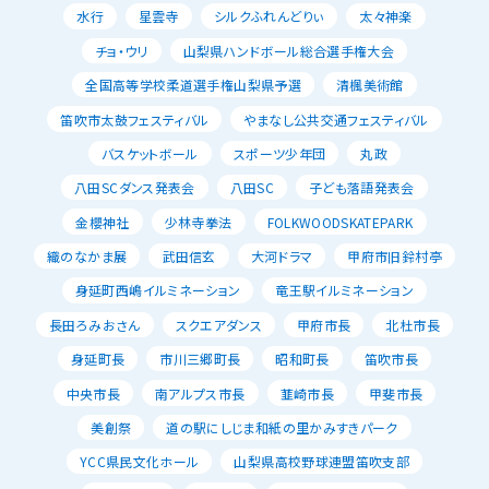
水行
星雲寺
シルクふれんどりぃ
太々神楽
チョ・ウリ
山梨県ハンドボール総合選手権大会
全国高等学校柔道選手権山梨県予選
清楓美術館
笛吹市太鼓フェスティバル
やまなし公共交通フェスティバル
バスケットボール
スポーツ少年団
丸政
八田SCダンス発表会
八田SC
子ども落語発表会
金櫻神社
少林寺拳法
FOLKWOODSKATEPARK
織のなかま展
武田信玄
大河ドラマ
甲府市旧鈴村亭
身延町西嶋イルミネーション
竜王駅イルミネーション
長田ろみおさん
スクエアダンス
甲府市長
北杜市長
身延町長
市川三郷町長
昭和町長
笛吹市長
中央市長
南アルプス市長
韮崎市長
甲斐市長
美創祭
道の駅にしじま和紙の里かみすきパーク
YCC県民文化ホール
山梨県高校野球連盟笛吹支部