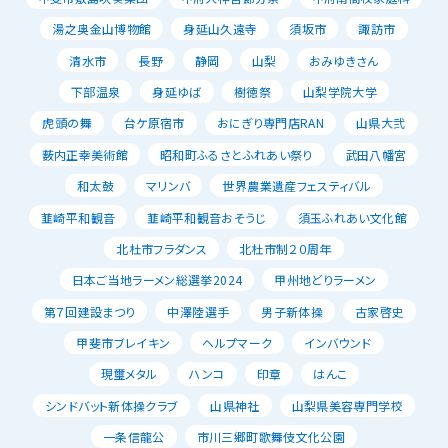
湯之奥金山博物館
身延山久遠寺
須坂市
諏訪市
清水市
長野
静岡
山梨
おみゆきさん
下部温泉
身延ゆば
樹徳祭
山梨学院大学
虎頭の舞
台ケ原宿市
おにぎり専門店RAN
山県大弐
薮内正幸美術館
昭和町ふるさとふれあい祭り
武田八幡宮
和太鼓
マリンバ
世界農業遺産フェスティバル
韮崎平和観音
韮崎平和観音おそうじ
須玉ふれあい文化館
北杜市フラダンス
北杜市制２０周年
日本ご当地ラーメン総選挙2024
甲州地どりラーメン
第７回建設まつり
中澤陸選手
男子新体操
古家啓史
甲斐市ブレイキン
ヘルプマーク
インバウンド
現璽メタル
ハンコ
印章
はんこ
シンドバット新体操クラブ
山県神社
山梨県美容専門学校
一条信龍公
市川三郷町歌舞伎文化公園