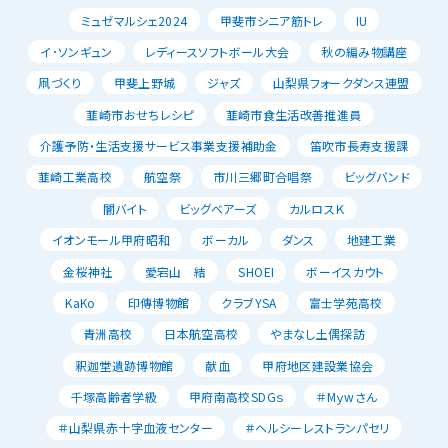
ミュゼマルシェ2024
甲斐市シニア筋トレ
IU
イ･ソンギュン
レディースソフトボール大会
秋の編み物講座
凧づくり
甲斐上野城
ジャズ
山梨県フォークダンス連盟
韮崎市おせちレシピ
韮崎市食生活改善推進員
介護予防・生活支援サービス事業支援補助金
笛吹市長寿支援課
韮崎工業高校
航空祭
市川三郷町合唱祭
ビッグバンド
闇バイト
ビッグベアーズ
カルロスＫ
イオンモール甲府昭和
ボーカル
ダンス
地建工業
金桜神社
愛宕山 結
SHOEI
ボーイスカウト
KaKo
印傳博物館
クラブYSA
富士学苑高校
青洲高校
日本航空高校
やまなし土偶探訪
釈迦堂遺跡博物館
献血
甲府地区建設業協会
千塚高齢者学級
甲府南高校SDGｓ
＃Mｙwさん
＃山梨県赤十字血液センター
＃ヘルシーレストランパセリ