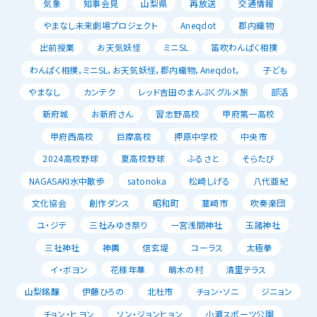
気象
知事会見
山梨県
再放送
交通情報
やまなし未来劇場プロジェクト
Aneqdot
郡内織物
出前授業
お天気妖怪
ミニSL
笛吹わんぱく相撲
わんぱく相撲，ミニSL，お天気妖怪，郡内織物，Aneqdot，
子ども
やまなし
カンテク
レッド吉田のまんぷくグルメ旅
部活
新府城
お新府さん
習志野高校
甲府第一高校
甲府西高校
巨摩高校
押原中学校
中央市
2024高校野球
夏高校野球
ふるさと
そらたび
NAGASAKI水中散歩
satonoka
松崎しげる
八代亜紀
文化協会
創作ダンス
昭和町
韮崎市
吹奏楽団
ユ・ジテ
三社みゆき祭り
一宮浅間神社
玉諸神社
三社神社
神輿
信玄堤
コーラス
太極拳
イ・ボヨン
花様年華
萌木の村
清里テラス
山梨銘醸
伊藤ひろの
北杜市
チョン・ソニ
ジニョン
チョン・ヒヨン
ソン・ジョンヒョン
小瀬スポーツ公園