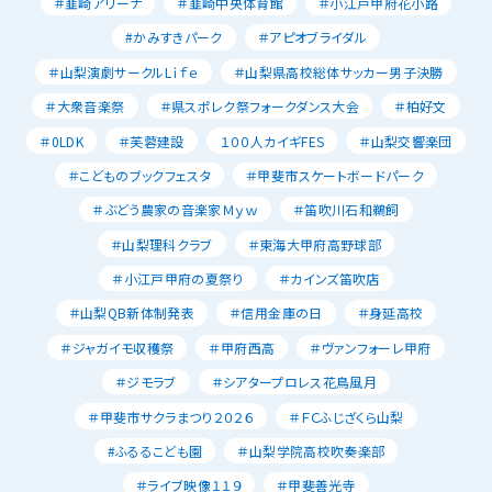
＃韮崎アリーナ
＃韮崎中央体育館
＃小江戸甲府花小路
#かみすきパーク
＃アピオブライダル
＃山梨演劇サークルLｉｆｅ
＃山梨県高校総体サッカー男子決勝
＃大衆音楽祭
＃県スポレク祭フォークダンス大会
＃柏好文
＃0LDK
＃芙蓉建設
１００人カイギFES
＃山梨交響楽団
＃こどものブックフェスタ
＃甲斐市スケートボードパーク
＃ぶどう農家の音楽家Ｍｙｗ
＃笛吹川石和鵜飼
＃山梨理科クラブ
＃東海大甲府高野球部
＃小江戸甲府の夏祭り
＃カインズ笛吹店
＃山梨QB新体制発表
＃信用金庫の日
＃身延高校
＃ジャガイモ収穫祭
＃甲府西高
＃ヴァンフォーレ甲府
＃ジモラブ
＃シアタープロレス花鳥風月
＃甲斐市サクラまつり２０２６
＃ＦＣふじざくら山梨
#ふるるこども園
＃山梨学院高校吹奏楽部
＃ライブ映像１１９
＃甲斐善光寺