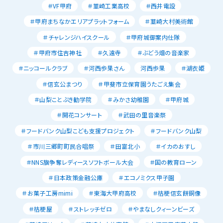
＃VF甲府
＃韮崎工業高校
＃西井電設
＃甲府まちなかエリアプラットフォーム
＃韮崎大村美術館
＃チャレンジハイスクール
＃甲府城御案内仕隊
＃甲府市住吉神社
＃久遠寺
＃ぶどう畑の音楽家
＃ニッコールクラブ
＃河西歩果さん
河西歩果
＃湖衣姫
＃信玄公まつり
＃甲斐市立保育園うたごえ集会
＃山梨ことぶき勧学院
＃みかさ幼稚園
＃甲府城
＃開花コンサート
＃武田の里音楽祭
＃フードバンク山梨こども支援プロジェクト
＃フードバンク山梨
＃市川三郷町町民合唱祭
＃田富北小
＃イカのおすし
＃NNS旗争奪レディースソフトボール大会
＃国の教育ローン
＃日本政策金融公庫
＃エコノミクス甲子園
＃お菓子工房mimi
＃東海大甲府高校
＃桔梗信玄餅銅像
＃桔梗屋
＃ストレッチゼロ
＃やまなしクィーンビーズ