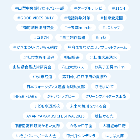
＃山梨中央銀行女子バレー部
＃ケーブルテレビ
＃11CH
＃GOOD VIBES ONLY
＃電話詐欺対策
＃和泉愛児園
＃葡萄酒技術研究会
＃十五華marche
＃JCカップ
＃コミCH
＃自主制作番組
＃山梨
＃かきまつり・まいもん朝市
甲府まちなかエリアプラットフォーム
北杜市本谷川渓谷
柳田藤寿
北杜市大滝湧水
山梨県食品技術研究会
穴山大賀ハス
お菓子工房ｍｉｍｉ
中央市弓道
第７回小江戸甲府の夏祭り
日本フォークダンス連盟山梨県支部
凉を求めて
INNER FLARE
ジャパンラグビー
クリーンファイターズ山梨
子ども水辺楽校
未来の荒川をつくる会
AMARIYAMAMUSICFESTIVAL2025
競技かるた
甲府南高校競技かるた支部
かるた甲子園
大和証券甲府
いそじバレーボール大会
甲州弁シンデレラ
はしば文庫