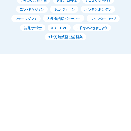
#防災リズム体操
ふるさと納税
#となりのトトロ
ユン・ドゥジュン
キム・ジヒョン
ポンダンポンダン
フォークダンス
大規模婚活パーティー
ウインターカップ
気象予報士
#BELIEVE
#手をたたきましょう
#お天気妖怪出前授業