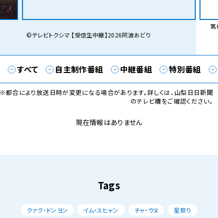
第6
©テレビトクシマ 【受信生中継】2026阿波おどり
すべて
自主制作番組
中継番組
特別番組
※都合により放送日時が変更になる場合があります。詳しくは、山梨日日新聞
のテレビ欄をご確認ください。
現在情報はありません
Tags
クァク・ドンヨン
イム・スヒャン
チャ・ウヌ
星祭り