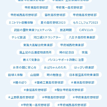
甲府東高校野球部
甲府第一高校野球部
甲府城西高校野球部
笛吹高校野球部
甲府南高校野球部
ミニトマト収穫体験
夏の高校野球2023
もろこしフェア2023
武田の里吹奏楽フェスティバル
放送時間
CATV11ch
テレビ放送
河口湖ステラシアター
八王子高校吹奏楽部
東海大高輪台吹奏楽部
甲府城西吹奏楽部
風土記の丘農産物直売所
時の記念日
突風
教えて気象台
パソコンサポート詐欺に注意
お茶の間に安心を
おばちゃんのたれ
はっぴい倶楽部
田植え体験
山田錦
時の勉強会
日本航空高校吹奏楽団
＃鯉のぼり
＃韮崎工業高校野球部
＃青洲高校野球部
＃身延高校野球部
＃駿台甲府高校野球部
＃上野原高校野球部
＃甲陵高校野球部
＃甲府東高校野球部
＃甲府第一高校野球部
＃甲府城西高校野球部