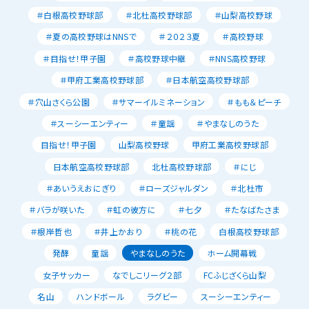
＃白根高校野球部
＃北杜高校野球部
＃山梨高校野球
＃夏の高校野球はNNSで
＃２０２３夏
＃高校野球
＃目指せ！甲子園
＃高校野球中継
＃NNS高校野球
＃甲府工業高校野球部
＃日本航空高校野球部
＃穴山さくら公園
＃サマーイルミネーション
＃もも＆ピーチ
＃スーシーエンティー
＃童謡
＃やまなしのうた
目指せ！甲子園
山梨高校野球
甲府工業高校野球部
日本航空高校野球部
北杜高校野球部
＃にじ
＃あいうえおにぎり
＃ローズジャルダン
＃北杜市
＃バラが咲いた
＃虹の彼方に
＃七夕
＃たなばたさま
＃根岸哲也
＃井上かおり
＃桃の花
白根高校野球部
発酵
童謡
やまなしのうた
ホーム開幕戦
女子サッカー
なでしこリーグ２部
FCふじざくら山梨
名山
ハンドボール
ラグビー
スーシーエンティー