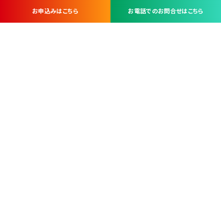
お申込みはこちら
お電話でのお問合せはこちら
お問い合わせ・お申し込みは
※当社は山梨県内 7 市 3 町を対象にケーブルテレビ・インターネ
ットサービスを提供する会社です。
総合受電窓口
コンタクトセンター
TEL.055-251-7111
甲府市北口2-14-14
MAP
＜電話＞ 月～金 9：00～19：00、（土・日・祝日）9：00～17：00
＜窓口＞ 月～土 9：00～16：30 ※日・祝日を除く
本社営業部