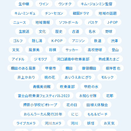
生中継
ワイン
ウンチク
キム・ジョンミン監督
キム・ミンギュ
チン・セヨン
韓国ドラマ
地域の話題
ニュース
地域情報
ソフトボール
バスケ
J-POP
生放送
文化
歴史
古道
名水
野球
ゴルフ
隠し湯
K-POP
アニソン
鉄道
渋滞
天気
風景美
将棋
サッカー
高校野球
登山
アイドル
ジモラブ
河口湖南中吹奏楽部
熟成黒たまご
棚田のある風景
甲斐市
棚田
御領棚田
根岸哲也
井上かおり
桃の花
あいうえおにぎり
モルック
青楓美術館
吹奏楽部
甲府の水
富士山吹奏楽フェスティバル2023
お知らせ隊
花耶
押原小学校ビオトープ
花の日
田植え体験会
おらんうーたん発行20年
にじ
もも＆ピーチ
ライブカメラ
河川カメラ
河川
妖怪
お天気