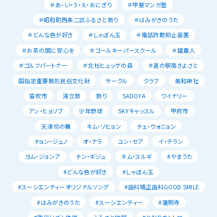
＃あ・い・う・え・おにぎり
＃甲斐マンガ塾
＃昭和町西条二区ふるさと祭り
＃はみがきのうた
＃どんな色が好き
＃しゃぼん玉
＃電話詐欺抑止装置
＃お茶の間に安心を
＃ゴールキーパースクール
＃蹴農人
＃ゴルフパートナー
＃北杜ヒュッゲの森
＃道の駅南きよさと
国指定重要無形民俗文化財
サークル
クラブ
美和神社
笛吹市
湯立祭
祭り
SADOYA
ワイナリー
アン・ヒョソブ
少年野球
SKYキャッスル
甲府市
天津司の舞
キム・ソヒョン
チェ・ウォニョン
チョン・ジュノ
オ・ナラ
ユン・セア
イ・テラン
ヨム・ジョンア
チン・ギジュ
キム・スルギ
#やまうた
#どんな色が好き
#しゃぼん玉
#スーシエンティーオリジナルソング
#歯科矯正歯科GOOD SMILE
#はみがきのうた
#スーシエンティー
#蓮照寺