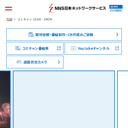
接続情報
IPv4で接続中
TOP
コミチャン 11CH・10CH
取材依頼・番組制作・CM作成のご依頼
個人のお客様
集合住宅オーナーの方
コミチャン番組表
Youtubeチャンネル
道路状況カメラ
法人のお客様
料金シミュレーション
資料請求