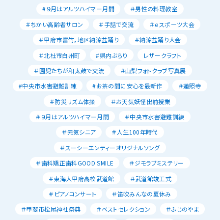
#９月はアルツハイマー月間
＃男性の料理教室
＃ちかい高齢者サロン
＃手話で交流
＃ｅスポーツ大会
＃甲府市富竹，地区納涼盆踊り
＃納涼盆踊り大会
＃北杜市白州町
#県内ぶらり
レザークラフト
＃園児たちが和太鼓で交流
＃山梨フォトクラブ写真展
#中央市水害避難訓練
#お茶の間に安心を最新作
＃蓮照寺
＃防災リズム体操
＃お天気妖怪出前授業
＃９月はアルツハイマー月間
＃中央市水害避難訓練
＃元気シニア
＃人生100年時代
＃スーシーエンティーオリジナルソング
＃歯科矯正歯科GOOD SMILE
＃ジモラブミステリー
＃東海大甲府高校武道館
＃武道館竣工式
＃ピアノコンサート
＃笛吹みんなの夏休み
＃甲斐市松尾神社祭典
＃ベストセレクション
＃ふじのやま