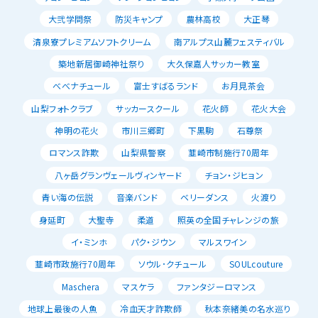
大弐学問祭
防災キャンプ
農林高校
大正琴
清泉寮プレミアムソフトクリーム
南アルプス山麓フェスティバル
築地新居御崎神社祭り
大久保嘉人サッカー教室
べべナチュール
富士すばるランド
お月見茶会
山梨フォトクラブ
サッカースクール
花火師
花火大会
神明の花火
市川三郷町
下黒駒
石尊祭
ロマンス詐欺
山梨県警察
韮崎市制施行70周年
八ヶ岳グランヴェールヴィンヤード
チョン・ジヒョン
青い海の伝説
音楽バンド
ベリーダンス
火渡り
身延町
大聖寺
柔道
照英の全国チャレンジの旅
イ・ミンホ
パク・ジウン
マルスワイン
韮崎市政施行70周年
ソウル･クチュール
SOULcouture
Maschera
マスケラ
ファンタジーロマンス
地球上最後の人魚
冷血天才詐欺師
秋本奈緒美の名水巡り