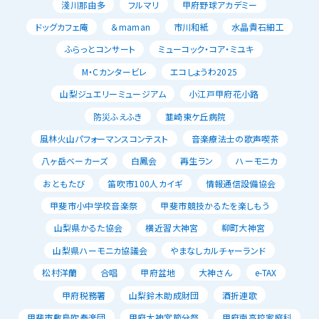
淺川那由多
フルマリ
甲府野球アカデミー
ドッグカフェ庵
＆maman
市川和紙
水晶貴石細工
ふらっとコンサート
ミューコック・コア・ミユキ
M・Cカンタービレ
エコしょうわ2025
山梨ジュエリーミュージアム
小江戸甲府花小路
防災ふえふき
韮崎東ケ丘病院
風林火山パフォーマンスコンテスト
音楽療法士の歌声喫茶
八ヶ岳ベーカーズ
白鳳会
再生ラン
ハーモニカ
おともたび
笛吹市100人カイギ
情報通信設備協会
甲斐市小中学校音楽祭
甲斐市競技かるたを楽しもう
山梨県かるた協会
横近習大神宮
柳町大神宮
山梨県ハーモニカ協議会
やまなしカルチャーランド
松村洋蘭
合唱
甲府盆地
大神さん
e-TAX
甲府税務署
山梨鈴木助成財団
酒折連歌
甲斐市敷島吹奏楽団
甲府大神宮節分祭
甲府南高校家庭科