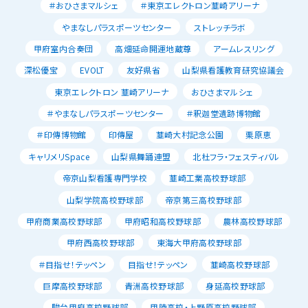
＃おひさまマルシェ
＃東京エレクトロン韮崎アリーナ
やまなしパラスポーツセンター
ストレッチラボ
甲府室内合奏団
高畑延命開運地蔵尊
アームレスリング
深松優宝
EVOLT
友好県省
山梨県看護教育研究協議会
東京エレクトロン 韮崎アリーナ
おひさまマルシェ
＃やまなしパラスポーツセンター
＃釈迦堂遺跡博物館
＃印傳博物館
印傳屋
韮崎大村記念公園
栗原恵
キャリメリSpace
山梨県舞踊連盟
北杜フラ・フェスティバル
帝京山梨看護専門学校
韮崎工業高校野球部
山梨学院高校野球部
帝京第三高校野球部
甲府商業高校野球部
甲府昭和高校野球部
農林高校野球部
甲府西高校野球部
東海大甲府高校野球部
＃目指せ！テッペン
目指せ！テッペン
韮崎高校野球部
巨摩高校野球部
青洲高校野球部
身延高校野球部
駿台甲府高校野球部
甲陵高校・上野原高校野球部