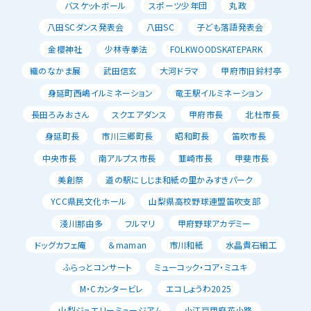
バスケットボール
スポーツ少年団
丸政
八田SCダンス発表会
八田SC
子ども落語発表会
金櫻神社
少林寺拳法
FOLKWOODSKATEPARK
織のなかま展
武田信玄
大河ドラマ
甲府市旧鈴村亭
身延町西嶋イルミネーション
竜王駅イルミネーション
長田ろみおさん
スクエアダンス
甲府市長
北杜市長
身延町長
市川三郷町長
昭和町長
笛吹市長
中央市長
南アルプス市長
韮崎市長
甲斐市長
美創祭
道の駅にしじま和紙の里かみすきパーク
YCC県民文化ホール
山梨県高校野球連盟笛吹支部
淺川那由多
フルマリ
甲府野球アカデミー
ドッグカフェ庵
＆maman
市川和紙
水晶貴石細工
ふらっとコンサート
ミューコック・コア・ミユキ
M・Cカンタービレ
エコしょうわ2025
山梨ジュエリーミュージアム
小江戸甲府花小路