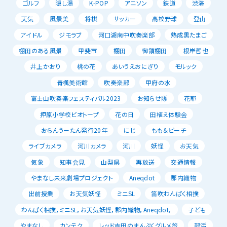
ゴルフ
隠し湯
K-POP
アニソン
鉄道
渋滞
天気
風景美
将棋
サッカー
高校野球
登山
アイドル
ジモラブ
河口湖南中吹奏楽部
熟成黒たまご
棚田のある風景
甲斐市
棚田
御領棚田
根岸哲也
井上かおり
桃の花
あいうえおにぎり
モルック
青楓美術館
吹奏楽部
甲府の水
富士山吹奏楽フェスティバル2023
お知らせ隊
花耶
押原小学校ビオトープ
花の日
田植え体験会
おらんうーたん発行20年
にじ
もも＆ピーチ
ライブカメラ
河川カメラ
河川
妖怪
お天気
気象
知事会見
山梨県
再放送
交通情報
やまなし未来劇場プロジェクト
Aneqdot
郡内織物
出前授業
お天気妖怪
ミニSL
笛吹わんぱく相撲
わんぱく相撲，ミニSL，お天気妖怪，郡内織物，Aneqdot，
子ども
やまなし
カンテク
レッド吉田のまんぷくグルメ旅
部活