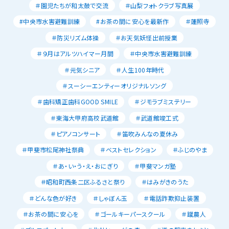
＃園児たちが和太鼓で交流
＃山梨フォトクラブ写真展
#中央市水害避難訓練
#お茶の間に安心を最新作
＃蓮照寺
＃防災リズム体操
＃お天気妖怪出前授業
＃９月はアルツハイマー月間
＃中央市水害避難訓練
＃元気シニア
＃人生100年時代
＃スーシーエンティーオリジナルソング
＃歯科矯正歯科GOOD SMILE
＃ジモラブミステリー
＃東海大甲府高校武道館
＃武道館竣工式
＃ピアノコンサート
＃笛吹みんなの夏休み
＃甲斐市松尾神社祭典
＃ベストセレクション
＃ふじのやま
＃あ・い・う・え・おにぎり
＃甲斐マンガ塾
＃昭和町西条二区ふるさと祭り
＃はみがきのうた
＃どんな色が好き
＃しゃぼん玉
＃電話詐欺抑止装置
＃お茶の間に安心を
＃ゴールキーパースクール
＃蹴農人