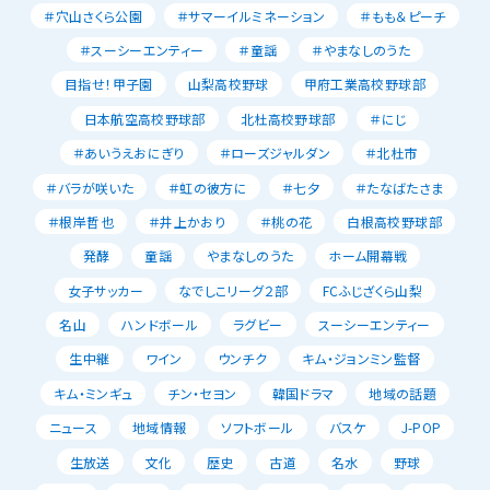
＃穴山さくら公園
＃サマーイルミネーション
＃もも＆ピーチ
＃スーシーエンティー
＃童謡
＃やまなしのうた
目指せ！甲子園
山梨高校野球
甲府工業高校野球部
日本航空高校野球部
北杜高校野球部
＃にじ
＃あいうえおにぎり
＃ローズジャルダン
＃北杜市
＃バラが咲いた
＃虹の彼方に
＃七夕
＃たなばたさま
＃根岸哲也
＃井上かおり
＃桃の花
白根高校野球部
発酵
童謡
やまなしのうた
ホーム開幕戦
女子サッカー
なでしこリーグ２部
FCふじざくら山梨
名山
ハンドボール
ラグビー
スーシーエンティー
生中継
ワイン
ウンチク
キム・ジョンミン監督
キム・ミンギュ
チン・セヨン
韓国ドラマ
地域の話題
ニュース
地域情報
ソフトボール
バスケ
J-POP
生放送
文化
歴史
古道
名水
野球