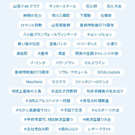
山梨フォトクラブ
サッカースクール
花火師
花火大会
神明の花火
市川三郷町
下黒駒
石尊祭
ロマンス詐欺
山梨県警察
韮崎市制施行70周年
八ヶ岳グランヴェールヴィンヤード
チョン・ジヒョン
青い海の伝説
音楽バンド
ベリーダンス
火渡り
身延町
大聖寺
柔道
照英の全国チャレンジの旅
イ・ミンホ
パク・ジウン
マルスワイン
韮崎市政施行70周年
ソウル･クチュール
SOULcouture
Maschera
マスケラ
ファンタジーロマンス
地球上最後の人魚
冷血天才詐欺師
秋本奈緒美の名水巡り
#９月はアルツハイマー月間
＃男性の料理教室
＃ちかい高齢者サロン
＃手話で交流
＃ｅスポーツ大会
＃甲府市富竹，地区納涼盆踊り
＃納涼盆踊り大会
＃北杜市白州町
#県内ぶらり
レザークラフト