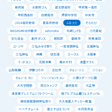
新府城
お新府さん
習志野高校
甲府第一高校
甲府西高校
巨摩高校
押原中学校
中央市
2024高校野球
夏高校野球
ふるさと
そらたび
NAGASAKI水中散歩
satonoka
松崎しげる
八代亜紀
文化協会
創作ダンス
昭和町
韮崎市
吹奏楽団
ユ・ジテ
三社みゆき祭り
一宮浅間神社
玉諸神社
三社神社
神輿
信玄堤
コーラス
太極拳
イ・ボヨン
花様年華
萌木の村
清里テラス
山梨銘醸
伊藤ひろの
北杜市
チョン・ソニ
ジニョン
チョン・ヒヨン
ソン・ジョンヒョン
小瀬スポーツ公園
大弐学問祭
防災キャンプ
農林高校
大正琴
清泉寮プレミアムソフトクリーム
南アルプス山麓フェスティバル
築地新居御崎神社祭り
大久保嘉人サッカー教室
べべナチュール
富士すばるランド
お月見茶会