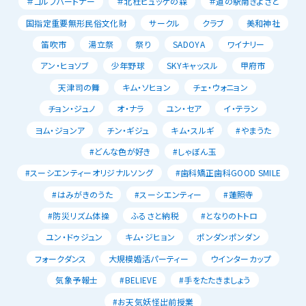
＃ゴルフパートナー
＃北杜ヒュッゲの森
＃道の駅南きよさと
国指定重要無形民俗文化財
サークル
クラブ
美和神社
笛吹市
湯立祭
祭り
SADOYA
ワイナリー
アン・ヒョソブ
少年野球
SKYキャッスル
甲府市
天津司の舞
キム・ソヒョン
チェ・ウォニョン
チョン・ジュノ
オ・ナラ
ユン・セア
イ・テラン
ヨム・ジョンア
チン・ギジュ
キム・スルギ
#やまうた
#どんな色が好き
#しゃぼん玉
#スーシエンティーオリジナルソング
#歯科矯正歯科GOOD SMILE
#はみがきのうた
#スーシエンティー
#蓮照寺
#防災リズム体操
ふるさと納税
#となりのトトロ
ユン・ドゥジュン
キム・ジヒョン
ポンダンポンダン
フォークダンス
大規模婚活パーティー
ウインターカップ
気象予報士
#BELIEVE
#手をたたきましょう
#お天気妖怪出前授業