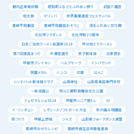
薮内正幸美術館
昭和町ふるさとふれあい祭り
武田八幡宮
和太鼓
マリンバ
世界農業遺産フェスティバル
韮崎平和観音
韮崎平和観音おそうじ
須玉ふれあい文化館
北杜市フラダンス
北杜市制２０周年
日本ご当地ラーメン総選挙2024
甲州地どりラーメン
第７回建設まつり
中澤陸選手
男子新体操
古家啓史
甲斐市ブレイキン
ヘルプマーク
インバウンド
現璽メタル
ハンコ
印章
はんこ
シンドバット新体操クラブ
山県神社
山梨県美容専門学校
一条信龍公
市川三郷町歌舞伎文化公園
ミュゼマルシェ2024
甲斐市シニア筋トレ
IU
イ･ソンギュン
レディースソフトボール大会
秋の編み物講座
凧づくり
甲斐上野城
ジャズ
山梨県フォークダンス連盟
韮崎市おせちレシピ
韮崎市食生活改善推進員