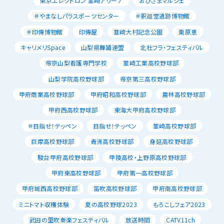
東京エレクトロン 韮崎アリーナ
おひさまマルシェ
＃やまなしパラスポーツセンター
＃釈迦堂遺跡博物館
＃印傳博物館
印傳屋
韮崎大村記念公園
栗原恵
キャリメリSpace
山梨県舞踊連盟
北杜フラ・フェスティバル
帝京山梨看護専門学校
韮崎工業高校野球部
山梨学院高校野球部
帝京第三高校野球部
甲府商業高校野球部
甲府昭和高校野球部
農林高校野球部
甲府西高校野球部
東海大甲府高校野球部
＃目指せ！テッペン
目指せ！テッペン
韮崎高校野球部
巨摩高校野球部
青洲高校野球部
身延高校野球部
駿台甲府高校野球部
甲陵高校・上野原高校野球部
甲府東高校野球部
甲府第一高校野球部
甲府城西高校野球部
笛吹高校野球部
甲府南高校野球部
ミニトマト収穫体験
夏の高校野球2023
もろこしフェア2023
武田の里吹奏楽フェスティバル
放送時間
CATV11ch