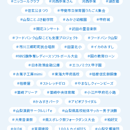
＃ニッコールクラブ
＃河西歩果さん
河西歩果
＃湖衣姫
＃信玄公まつり
＃甲斐市立保育園うたごえ集会
＃山梨ことぶき勧学院
＃みかさ幼稚園
＃甲府城
＃開花コンサート
＃武田の里音楽祭
＃フードバンク山梨こども支援プロジェクト
＃フードバンク山梨
＃市川三郷町町民合唱祭
＃田富北小
＃イカのおすし
＃NNS旗争奪レディースソフトボール大会
＃国の教育ローン
＃日本政策金融公庫
＃エコノミクス甲子園
＃お菓子工房mimi
＃東海大甲府高校
＃桔梗信玄餅銅像
＃桔梗屋
＃ストレッチゼロ
＃やまなしクィーンビーズ
＃韮崎アリーナ
＃韮崎中央体育館
＃小江戸甲府花小路
#かみすきパーク
＃アピオブライダル
＃山梨演劇サークルLｉｆｅ
＃山梨県高校総体サッカー男子決勝
＃大衆音楽祭
＃県スポレク祭フォークダンス大会
＃柏好文
＃0LDK
＃芙蓉建設
１００人カイギFES
＃山梨交響楽団