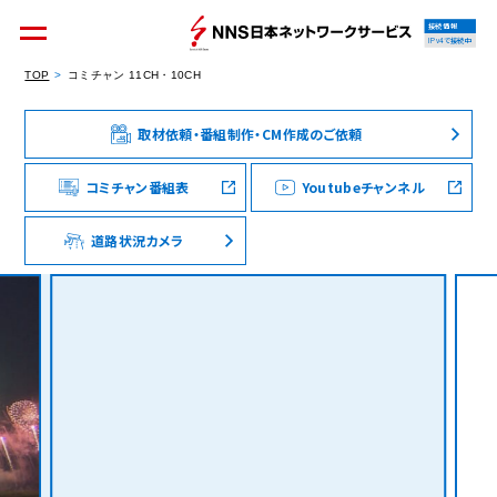
接続情報
IPv4で接続中
TOP
コミチャン 11CH・10CH
取材依頼・番組制作・CM作成のご依頼
個人のお客様
集合住宅オーナーの方
コミチャン番組表
Youtubeチャンネル
道路状況カメラ
法人のお客様
料金シミュレーション
資料請求