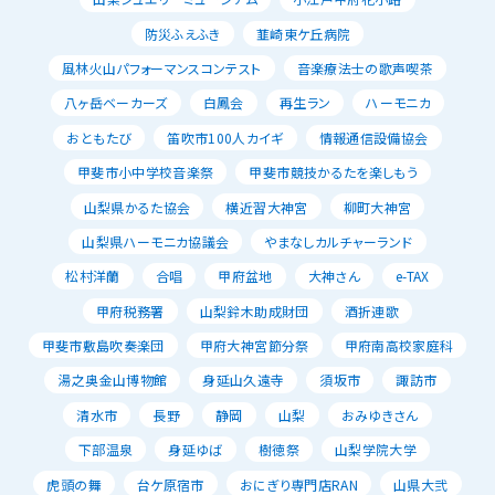
防災ふえふき
韮崎東ケ丘病院
風林火山パフォーマンスコンテスト
音楽療法士の歌声喫茶
八ヶ岳ベーカーズ
白鳳会
再生ラン
ハーモニカ
おともたび
笛吹市100人カイギ
情報通信設備協会
甲斐市小中学校音楽祭
甲斐市競技かるたを楽しもう
山梨県かるた協会
横近習大神宮
柳町大神宮
山梨県ハーモニカ協議会
やまなしカルチャーランド
松村洋蘭
合唱
甲府盆地
大神さん
e-TAX
甲府税務署
山梨鈴木助成財団
酒折連歌
甲斐市敷島吹奏楽団
甲府大神宮節分祭
甲府南高校家庭科
湯之奥金山博物館
身延山久遠寺
須坂市
諏訪市
清水市
長野
静岡
山梨
おみゆきさん
下部温泉
身延ゆば
樹徳祭
山梨学院大学
虎頭の舞
台ケ原宿市
おにぎり専門店RAN
山県大弐