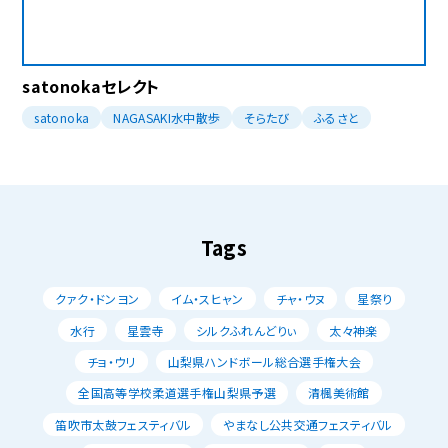
satonokaセレクト
satonoka
NAGASAKI水中散歩
そらたび
ふるさと
Tags
クァク・ドンヨン
イム・スヒャン
チャ・ウヌ
星祭り
水行
星雲寺
シルクふれんどりぃ
太々神楽
チョ・ウリ
山梨県ハンドボール総合選手権大会
全国高等学校柔道選手権山梨県予選
清楓美術館
笛吹市太鼓フェスティバル
やまなし公共交通フェスティバル