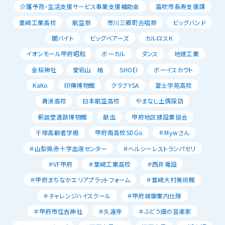
介護予防・生活支援サービス事業支援補助金
笛吹市長寿支援課
韮崎工業高校
航空祭
市川三郷町合唱祭
ビッグバンド
闇バイト
ビッグベアーズ
カルロスＫ
イオンモール甲府昭和
ボーカル
ダンス
地建工業
金桜神社
愛宕山 結
SHOEI
ボーイスカウト
KaKo
印傳博物館
クラブYSA
富士学苑高校
青洲高校
日本航空高校
やまなし土偶探訪
釈迦堂遺跡博物館
献血
甲府地区建設業協会
千塚高齢者学級
甲府南高校SDGｓ
＃Mｙwさん
＃山梨県赤十字血液センター
＃ヘルシーレストランパセリ
＃VF甲府
＃韮崎工業高校
＃西井電設
＃甲府まちなかエリアプラットフォーム
＃韮崎大村美術館
＃チャレンジハイスクール
＃甲府城御案内仕隊
＃甲府市住吉神社
＃久遠寺
＃ぶどう畑の音楽家