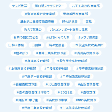
テレビ放送
河口湖ステラシアター
八王子高校吹奏楽部
東海大高輪台吹奏楽部
甲府城西吹奏楽部
風土記の丘農産物直売所
時の記念日
突風
教えて気象台
パソコンサポート詐欺に注意
お茶の間に安心を
おばちゃんのたれ
はっぴい倶楽部
田植え体験
山田錦
時の勉強会
日本航空高校吹奏楽団
＃鯉のぼり
＃韮崎工業高校野球部
＃青洲高校野球部
＃身延高校野球部
＃駿台甲府高校野球部
＃上野原高校野球部
＃甲陵高校野球部
＃甲府東高校野球部
＃甲府第一高校野球部
＃甲府城西高校野球部
＃白根高校野球部
＃北杜高校野球部
＃山梨高校野球
＃夏の高校野球はNNSで
＃２０２３夏
＃高校野球
＃目指せ！甲子園
＃高校野球中継
＃NNS高校野球
＃甲府工業高校野球部
＃日本航空高校野球部