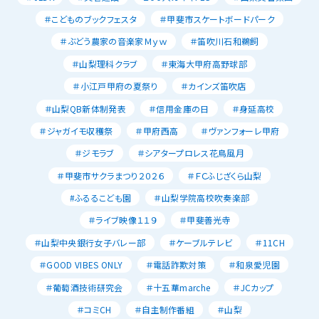
＃こどものブックフェスタ
＃甲斐市スケートボードパーク
＃ぶどう農家の音楽家Ｍｙｗ
＃笛吹川石和鵜飼
＃山梨理科クラブ
＃東海大甲府高野球部
＃小江戸甲府の夏祭り
＃カインズ笛吹店
＃山梨QB新体制発表
＃信用金庫の日
＃身延高校
＃ジャガイモ収穫祭
＃甲府西高
＃ヴァンフォーレ甲府
＃ジモラブ
＃シアタープロレス花鳥風月
＃甲斐市サクラまつり２０２６
＃ＦＣふじざくら山梨
#ふるるこども園
＃山梨学院高校吹奏楽部
＃ライブ映像１１９
＃甲斐善光寺
＃山梨中央銀行女子バレー部
＃ケーブルテレビ
＃11CH
＃GOOD VIBES ONLY
＃電話詐欺対策
＃和泉愛児園
＃葡萄酒技術研究会
＃十五華marche
＃JCカップ
＃コミCH
＃自主制作番組
＃山梨