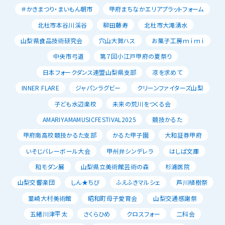
＃かきまつり・まいもん朝市
甲府まちなかエリアプラットフォーム
北杜市本谷川渓谷
柳田藤寿
北杜市大滝湧水
山梨県食品技術研究会
穴山大賀ハス
お菓子工房ｍｉｍｉ
中央市弓道
第７回小江戸甲府の夏祭り
日本フォークダンス連盟山梨県支部
凉を求めて
INNER FLARE
ジャパンラグビー
クリーンファイターズ山梨
子ども水辺楽校
未来の荒川をつくる会
AMARIYAMAMUSICFESTIVAL2025
競技かるた
甲府南高校競技かるた支部
かるた甲子園
大和証券甲府
いそじバレーボール大会
甲州弁シンデレラ
はしば文庫
和モダン展
山梨県立美術館芸術の森
杉浦医院
山梨交響楽団
しん★ちび
ふえふきマルシェ
芦川植樹祭
韮崎大村美術館
昭和町母子愛育会
山梨交通感謝祭
五緒川津平太
さくらひめ
クロスフォー
二科会