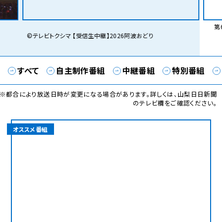
第6
©テレビトクシマ 【受信生中継】2026阿波おどり
すべて
自主制作番組
中継番組
特別番組
※都合により放送日時が変更になる場合があります。詳しくは、山梨日日新聞
のテレビ欄をご確認ください。
オススメ番組