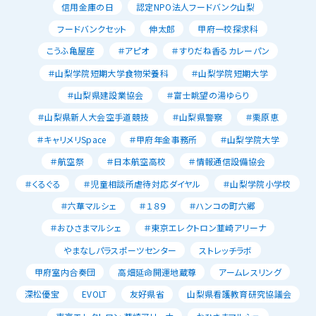
信用金庫の日
認定NPO法人フードバンク山梨
フードバンクセット
伸太郎
甲府一校探求科
こうふ亀屋座
＃アピオ
＃すりだね香るカレーパン
＃山梨学院短期大学食物栄養科
＃山梨学院短期大学
＃山梨県建設業協会
＃富士眺望の湯ゆらり
＃山梨県新人大会空手道競技
＃山梨県警察
＃栗原恵
＃キャリメリSpace
＃甲府年金事務所
＃山梨学院大学
＃航空祭
＃日本航空高校
＃情報通信設備協会
＃くるぐる
＃児童相談所虐待対応ダイヤル
＃山梨学院小学校
＃六華マルシェ
＃１８９
＃ハンコの町六郷
＃おひさまマルシェ
＃東京エレクトロン韮崎アリーナ
やまなしパラスポーツセンター
ストレッチラボ
甲府室内合奏団
高畑延命開運地蔵尊
アームレスリング
深松優宝
EVOLT
友好県省
山梨県看護教育研究協議会