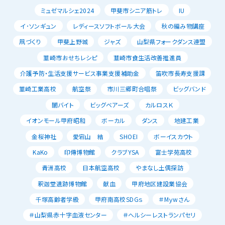
ミュゼマルシェ2024
甲斐市シニア筋トレ
IU
イ･ソンギュン
レディースソフトボール大会
秋の編み物講座
凧づくり
甲斐上野城
ジャズ
山梨県フォークダンス連盟
韮崎市おせちレシピ
韮崎市食生活改善推進員
介護予防・生活支援サービス事業支援補助金
笛吹市長寿支援課
韮崎工業高校
航空祭
市川三郷町合唱祭
ビッグバンド
闇バイト
ビッグベアーズ
カルロスＫ
イオンモール甲府昭和
ボーカル
ダンス
地建工業
金桜神社
愛宕山 結
SHOEI
ボーイスカウト
KaKo
印傳博物館
クラブYSA
富士学苑高校
青洲高校
日本航空高校
やまなし土偶探訪
釈迦堂遺跡博物館
献血
甲府地区建設業協会
千塚高齢者学級
甲府南高校SDGｓ
＃Mｙwさん
＃山梨県赤十字血液センター
＃ヘルシーレストランパセリ