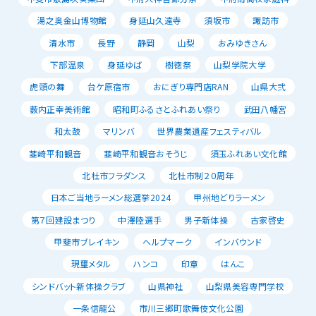
湯之奥金山博物館
身延山久遠寺
須坂市
諏訪市
清水市
長野
静岡
山梨
おみゆきさん
下部温泉
身延ゆば
樹徳祭
山梨学院大学
虎頭の舞
台ケ原宿市
おにぎり専門店RAN
山県大弐
薮内正幸美術館
昭和町ふるさとふれあい祭り
武田八幡宮
和太鼓
マリンバ
世界農業遺産フェスティバル
韮崎平和観音
韮崎平和観音おそうじ
須玉ふれあい文化館
北杜市フラダンス
北杜市制２０周年
日本ご当地ラーメン総選挙2024
甲州地どりラーメン
第７回建設まつり
中澤陸選手
男子新体操
古家啓史
甲斐市ブレイキン
ヘルプマーク
インバウンド
現璽メタル
ハンコ
印章
はんこ
シンドバット新体操クラブ
山県神社
山梨県美容専門学校
一条信龍公
市川三郷町歌舞伎文化公園