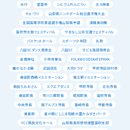
水行
星雲寺
シルクふれんどりぃ
太々神楽
チョ・ウリ
山梨県ハンドボール総合選手権大会
全国高等学校柔道選手権山梨県予選
清楓美術館
笛吹市太鼓フェスティバル
やまなし公共交通フェスティバル
バスケットボール
スポーツ少年団
丸政
八田SCダンス発表会
八田SC
子ども落語発表会
金櫻神社
少林寺拳法
FOLKWOODSKATEPARK
織のなかま展
武田信玄
大河ドラマ
甲府市旧鈴村亭
身延町西嶋イルミネーション
竜王駅イルミネーション
長田ろみおさん
スクエアダンス
甲府市長
北杜市長
身延町長
市川三郷町長
昭和町長
笛吹市長
中央市長
南アルプス市長
韮崎市長
甲斐市長
美創祭
道の駅にしじま和紙の里かみすきパーク
YCC県民文化ホール
山梨県高校野球連盟笛吹支部