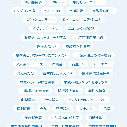
淺川那由多
フルマリ
甲府野球アカデミー
ドッグカフェ庵
＆maman
市川和紙
水晶貴石細工
ふらっとコンサート
ミューコック・コア・ミユキ
M・Cカンタービレ
エコしょうわ2025
山梨ジュエリーミュージアム
小江戸甲府花小路
防災ふえふき
韮崎東ケ丘病院
風林火山パフォーマンスコンテスト
音楽療法士の歌声喫茶
八ヶ岳ベーカーズ
白鳳会
再生ラン
ハーモニカ
おともたび
笛吹市100人カイギ
情報通信設備協会
甲斐市小中学校音楽祭
甲斐市競技かるたを楽しもう
山梨県かるた協会
横近習大神宮
柳町大神宮
山梨県ハーモニカ協議会
やまなしカルチャーランド
松村洋蘭
合唱
甲府盆地
大神さん
e-TAX
甲府税務署
山梨鈴木助成財団
酒折連歌
甲斐市敷島吹奏楽団
甲府大神宮節分祭
甲府南高校家庭科