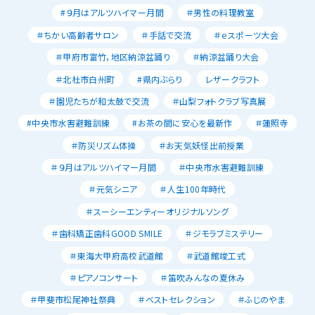
#９月はアルツハイマー月間
＃男性の料理教室
＃ちかい高齢者サロン
＃手話で交流
＃ｅスポーツ大会
＃甲府市富竹，地区納涼盆踊り
＃納涼盆踊り大会
＃北杜市白州町
#県内ぶらり
レザークラフト
＃園児たちが和太鼓で交流
＃山梨フォトクラブ写真展
#中央市水害避難訓練
#お茶の間に安心を最新作
＃蓮照寺
＃防災リズム体操
＃お天気妖怪出前授業
＃９月はアルツハイマー月間
＃中央市水害避難訓練
＃元気シニア
＃人生100年時代
＃スーシーエンティーオリジナルソング
＃歯科矯正歯科GOOD SMILE
＃ジモラブミステリー
＃東海大甲府高校武道館
＃武道館竣工式
＃ピアノコンサート
＃笛吹みんなの夏休み
＃甲斐市松尾神社祭典
＃ベストセレクション
＃ふじのやま