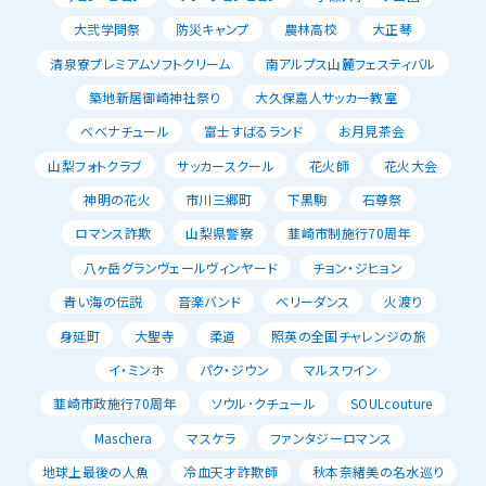
大弐学問祭
防災キャンプ
農林高校
大正琴
清泉寮プレミアムソフトクリーム
南アルプス山麓フェスティバル
築地新居御崎神社祭り
大久保嘉人サッカー教室
べべナチュール
富士すばるランド
お月見茶会
山梨フォトクラブ
サッカースクール
花火師
花火大会
神明の花火
市川三郷町
下黒駒
石尊祭
ロマンス詐欺
山梨県警察
韮崎市制施行70周年
八ヶ岳グランヴェールヴィンヤード
チョン・ジヒョン
青い海の伝説
音楽バンド
ベリーダンス
火渡り
身延町
大聖寺
柔道
照英の全国チャレンジの旅
イ・ミンホ
パク・ジウン
マルスワイン
韮崎市政施行70周年
ソウル･クチュール
SOULcouture
Maschera
マスケラ
ファンタジーロマンス
地球上最後の人魚
冷血天才詐欺師
秋本奈緒美の名水巡り