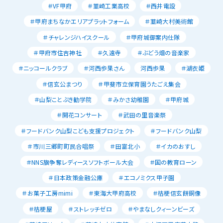
＃VF甲府
＃韮崎工業高校
＃西井電設
＃甲府まちなかエリアプラットフォーム
＃韮崎大村美術館
＃チャレンジハイスクール
＃甲府城御案内仕隊
＃甲府市住吉神社
＃久遠寺
＃ぶどう畑の音楽家
＃ニッコールクラブ
＃河西歩果さん
河西歩果
＃湖衣姫
＃信玄公まつり
＃甲斐市立保育園うたごえ集会
＃山梨ことぶき勧学院
＃みかさ幼稚園
＃甲府城
＃開花コンサート
＃武田の里音楽祭
＃フードバンク山梨こども支援プロジェクト
＃フードバンク山梨
＃市川三郷町町民合唱祭
＃田富北小
＃イカのおすし
＃NNS旗争奪レディースソフトボール大会
＃国の教育ローン
＃日本政策金融公庫
＃エコノミクス甲子園
＃お菓子工房mimi
＃東海大甲府高校
＃桔梗信玄餅銅像
＃桔梗屋
＃ストレッチゼロ
＃やまなしクィーンビーズ