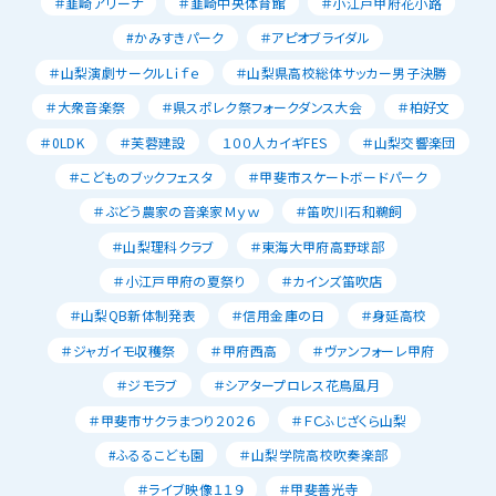
＃韮崎アリーナ
＃韮崎中央体育館
＃小江戸甲府花小路
#かみすきパーク
＃アピオブライダル
＃山梨演劇サークルLｉｆｅ
＃山梨県高校総体サッカー男子決勝
＃大衆音楽祭
＃県スポレク祭フォークダンス大会
＃柏好文
＃0LDK
＃芙蓉建設
１００人カイギFES
＃山梨交響楽団
＃こどものブックフェスタ
＃甲斐市スケートボードパーク
＃ぶどう農家の音楽家Ｍｙｗ
＃笛吹川石和鵜飼
＃山梨理科クラブ
＃東海大甲府高野球部
＃小江戸甲府の夏祭り
＃カインズ笛吹店
＃山梨QB新体制発表
＃信用金庫の日
＃身延高校
＃ジャガイモ収穫祭
＃甲府西高
＃ヴァンフォーレ甲府
＃ジモラブ
＃シアタープロレス花鳥風月
＃甲斐市サクラまつり２０２６
＃ＦＣふじざくら山梨
#ふるるこども園
＃山梨学院高校吹奏楽部
＃ライブ映像１１９
＃甲斐善光寺