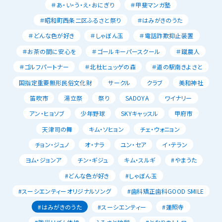
＃あ・い・う・え・おにぎり
＃甲斐マンガ塾
＃昭和町西条二区ふるさと祭り
＃はみがきのうた
＃どんな色が好き
＃しゃぼん玉
＃電話詐欺抑止装置
＃お茶の間に安心を
＃ゴールキーパースクール
＃蹴農人
＃ゴルフパートナー
＃北杜ヒュッゲの森
＃道の駅南きよさと
国指定重要無形民俗文化財
サークル
クラブ
美和神社
笛吹市
湯立祭
祭り
SADOYA
ワイナリー
アン・ヒョソブ
少年野球
SKYキャッスル
甲府市
天津司の舞
キム・ソヒョン
チェ・ウォニョン
チョン・ジュノ
オ・ナラ
ユン・セア
イ・テラン
ヨム・ジョンア
チン・ギジュ
キム・スルギ
#やまうた
#どんな色が好き
#しゃぼん玉
#スーシエンティーオリジナルソング
#歯科矯正歯科GOOD SMILE
#はみがきのうた
#スーシエンティー
#蓮照寺