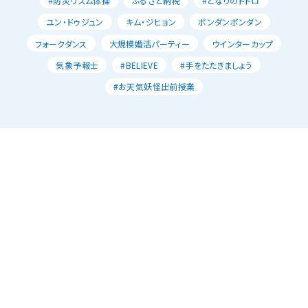
#防災リズム体操
ふるさと納税
#となりのトトロ
ユン・ドゥジュン
キム・ジヒョン
ポンダンポンダン
フォークダンス
大規模婚活パーティー
ウインターカップ
気象予報士
#BELIEVE
#手をたたきましょう
#お天気妖怪出前授業