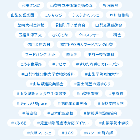
和モダン展
山梨県立美術館芸術の森
杉浦医院
山梨交響楽団
しん★ちび
ふえふきマルシェ
芦川植樹祭
韮崎大村美術館
昭和町母子愛育会
山梨交通感謝祭
五緒川津平太
さくらひめ
クロスフォー
二科会
信用金庫の日
認定NPO法人フードバンク山梨
フードバンクセット
伸太郎
甲府一校探求科
こうふ亀屋座
＃アピオ
＃すりだね香るカレーパン
＃山梨学院短期大学食物栄養科
＃山梨学院短期大学
＃山梨県建設業協会
＃富士眺望の湯ゆらり
＃山梨県新人大会空手道競技
＃山梨県警察
＃栗原恵
＃キャリメリSpace
＃甲府年金事務所
＃山梨学院大学
＃航空祭
＃日本航空高校
＃情報通信設備協会
＃くるぐる
＃児童相談所虐待対応ダイヤル
＃山梨学院小学校
＃六華マルシェ
＃１８９
＃ハンコの町六郷