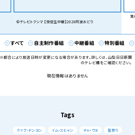
第6
©テレビトクシマ 【受信生中継】2026阿波おどり
すべて
自主制作番組
中継番組
特別番組
※都合により放送日時が変更になる場合があります。詳しくは、山梨日日新聞
のテレビ欄をご確認ください。
現在情報はありません
Tags
クァク・ドンヨン
イム・スヒャン
チャ・ウヌ
星祭り