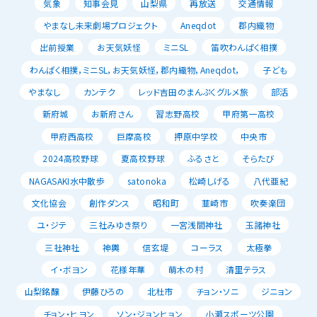
気象
知事会見
山梨県
再放送
交通情報
やまなし未来劇場プロジェクト
Aneqdot
郡内織物
出前授業
お天気妖怪
ミニSL
笛吹わんぱく相撲
わんぱく相撲，ミニSL，お天気妖怪，郡内織物，Aneqdot，
子ども
やまなし
カンテク
レッド吉田のまんぷくグルメ旅
部活
新府城
お新府さん
習志野高校
甲府第一高校
甲府西高校
巨摩高校
押原中学校
中央市
2024高校野球
夏高校野球
ふるさと
そらたび
NAGASAKI水中散歩
satonoka
松崎しげる
八代亜紀
文化協会
創作ダンス
昭和町
韮崎市
吹奏楽団
ユ・ジテ
三社みゆき祭り
一宮浅間神社
玉諸神社
三社神社
神輿
信玄堤
コーラス
太極拳
イ・ボヨン
花様年華
萌木の村
清里テラス
山梨銘醸
伊藤ひろの
北杜市
チョン・ソニ
ジニョン
チョン・ヒヨン
ソン・ジョンヒョン
小瀬スポーツ公園