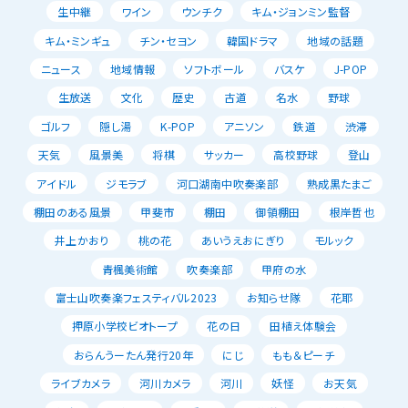
生中継
ワイン
ウンチク
キム・ジョンミン監督
キム・ミンギュ
チン・セヨン
韓国ドラマ
地域の話題
ニュース
地域情報
ソフトボール
バスケ
J-POP
生放送
文化
歴史
古道
名水
野球
ゴルフ
隠し湯
K-POP
アニソン
鉄道
渋滞
天気
風景美
将棋
サッカー
高校野球
登山
アイドル
ジモラブ
河口湖南中吹奏楽部
熟成黒たまご
棚田のある風景
甲斐市
棚田
御領棚田
根岸哲也
井上かおり
桃の花
あいうえおにぎり
モルック
青楓美術館
吹奏楽部
甲府の水
富士山吹奏楽フェスティバル2023
お知らせ隊
花耶
押原小学校ビオトープ
花の日
田植え体験会
おらんうーたん発行20年
にじ
もも＆ピーチ
ライブカメラ
河川カメラ
河川
妖怪
お天気