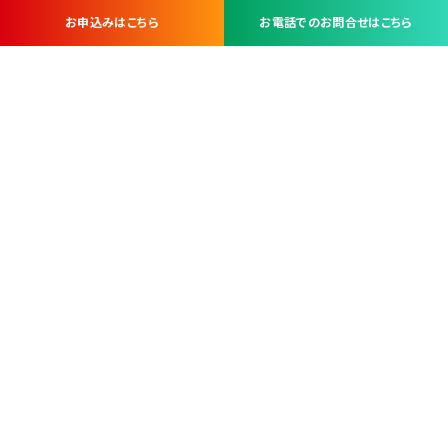
お申込みはこちら
お電話でのお問合せはこちら
お問い合わせ・お申し込みは
※当社は山梨県内 7 市 3 町を対象にケーブルテレビ・インターネ
ットサービスを提供する会社です。
総合受電窓口
コンタクトセンター
TEL.055-251-7111
甲府市北口2-14-14
MAP
＜電話＞ 月～金 9：00～19：00、（土・日・祝日）9：00～17：00
＜窓口＞ 月～土 9：00～16：30 ※日・祝日を除く
本社営業部