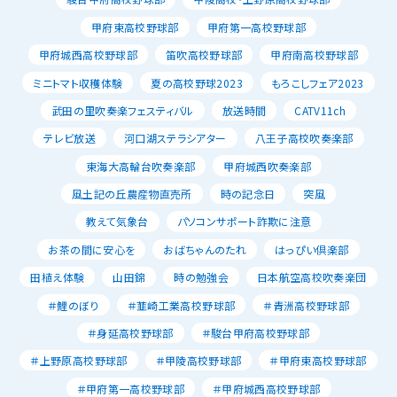
甲府東高校野球部
甲府第一高校野球部
甲府城西高校野球部
笛吹高校野球部
甲府南高校野球部
ミニトマト収穫体験
夏の高校野球2023
もろこしフェア2023
武田の里吹奏楽フェスティバル
放送時間
CATV11ch
テレビ放送
河口湖ステラシアター
八王子高校吹奏楽部
東海大高輪台吹奏楽部
甲府城西吹奏楽部
風土記の丘農産物直売所
時の記念日
突風
教えて気象台
パソコンサポート詐欺に注意
お茶の間に安心を
おばちゃんのたれ
はっぴい倶楽部
田植え体験
山田錦
時の勉強会
日本航空高校吹奏楽団
＃鯉のぼり
＃韮崎工業高校野球部
＃青洲高校野球部
＃身延高校野球部
＃駿台甲府高校野球部
＃上野原高校野球部
＃甲陵高校野球部
＃甲府東高校野球部
＃甲府第一高校野球部
＃甲府城西高校野球部