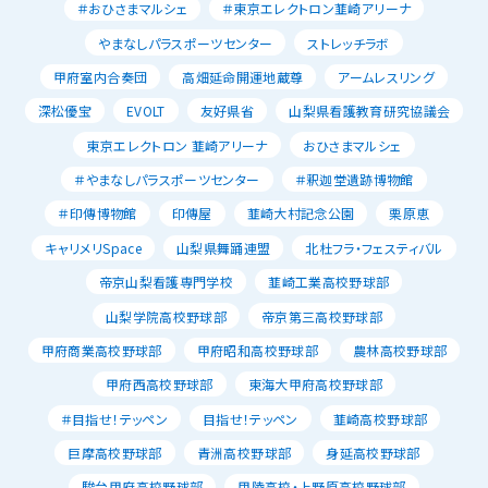
＃おひさまマルシェ
＃東京エレクトロン韮崎アリーナ
やまなしパラスポーツセンター
ストレッチラボ
甲府室内合奏団
高畑延命開運地蔵尊
アームレスリング
深松優宝
EVOLT
友好県省
山梨県看護教育研究協議会
東京エレクトロン 韮崎アリーナ
おひさまマルシェ
＃やまなしパラスポーツセンター
＃釈迦堂遺跡博物館
＃印傳博物館
印傳屋
韮崎大村記念公園
栗原恵
キャリメリSpace
山梨県舞踊連盟
北杜フラ・フェスティバル
帝京山梨看護専門学校
韮崎工業高校野球部
山梨学院高校野球部
帝京第三高校野球部
甲府商業高校野球部
甲府昭和高校野球部
農林高校野球部
甲府西高校野球部
東海大甲府高校野球部
＃目指せ！テッペン
目指せ！テッペン
韮崎高校野球部
巨摩高校野球部
青洲高校野球部
身延高校野球部
駿台甲府高校野球部
甲陵高校・上野原高校野球部