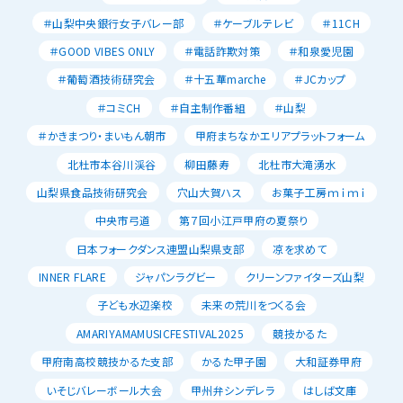
＃山梨中央銀行女子バレー部
＃ケーブルテレビ
＃11CH
＃GOOD VIBES ONLY
＃電話詐欺対策
＃和泉愛児園
＃葡萄酒技術研究会
＃十五華marche
＃JCカップ
＃コミCH
＃自主制作番組
＃山梨
＃かきまつり・まいもん朝市
甲府まちなかエリアプラットフォーム
北杜市本谷川渓谷
柳田藤寿
北杜市大滝湧水
山梨県食品技術研究会
穴山大賀ハス
お菓子工房ｍｉｍｉ
中央市弓道
第７回小江戸甲府の夏祭り
日本フォークダンス連盟山梨県支部
凉を求めて
INNER FLARE
ジャパンラグビー
クリーンファイターズ山梨
子ども水辺楽校
未来の荒川をつくる会
AMARIYAMAMUSICFESTIVAL2025
競技かるた
甲府南高校競技かるた支部
かるた甲子園
大和証券甲府
いそじバレーボール大会
甲州弁シンデレラ
はしば文庫