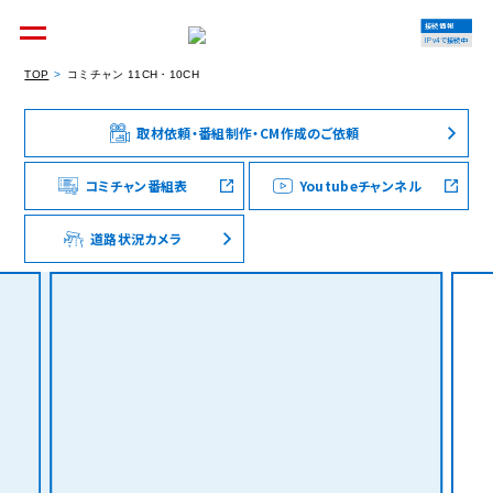
接続情報
IPv4で接続中
TOP
コミチャン 11CH・10CH
取材依頼・番組制作・CM作成のご依頼
個人のお客様
集合住宅オーナーの方
コミチャン番組表
Youtubeチャンネル
道路状況カメラ
法人のお客様
料金シミュレーション
資料請求