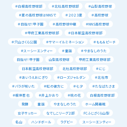
＃白根高校野球部
＃北杜高校野球部
＃山梨高校野球
＃夏の高校野球はNNSで
＃２０２３夏
＃高校野球
＃目指せ！甲子園
＃高校野球中継
＃NNS高校野球
＃甲府工業高校野球部
＃日本航空高校野球部
＃穴山さくら公園
＃サマーイルミネーション
＃もも＆ピーチ
＃スーシーエンティー
＃童謡
＃やまなしのうた
目指せ！甲子園
山梨高校野球
甲府工業高校野球部
日本航空高校野球部
北杜高校野球部
＃にじ
＃あいうえおにぎり
＃ローズジャルダン
＃北杜市
＃バラが咲いた
＃虹の彼方に
＃七夕
＃たなばたさま
＃根岸哲也
＃井上かおり
＃桃の花
白根高校野球部
発酵
童謡
やまなしのうた
ホーム開幕戦
女子サッカー
なでしこリーグ２部
FCふじざくら山梨
名山
ハンドボール
ラグビー
スーシーエンティー