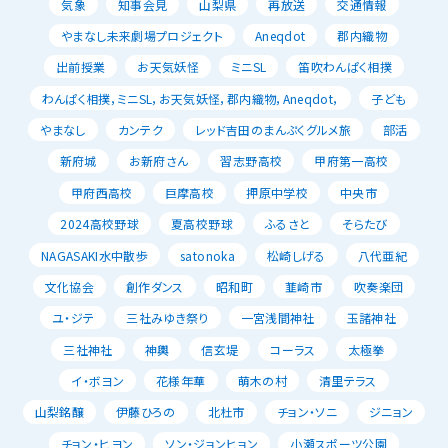
気象
知事会見
山梨県
再放送
交通情報
やまなし未来劇場プロジェクト
Aneqdot
郡内織物
出前授業
お天気妖怪
ミニSL
笛吹わんぱく相撲
わんぱく相撲，ミニSL，お天気妖怪，郡内織物，Aneqdot，
子ども
やまなし
カンテク
レッド吉田のまんぷくグルメ旅
部活
新府城
お新府さん
習志野高校
甲府第一高校
甲府西高校
巨摩高校
押原中学校
中央市
2024高校野球
夏高校野球
ふるさと
そらたび
NAGASAKI水中散歩
satonoka
松崎しげる
八代亜紀
文化協会
創作ダンス
昭和町
韮崎市
吹奏楽団
ユ・ジテ
三社みゆき祭り
一宮浅間神社
玉諸神社
三社神社
神輿
信玄堤
コーラス
太極拳
イ・ボヨン
花様年華
萌木の村
清里テラス
山梨銘醸
伊藤ひろの
北杜市
チョン・ソニ
ジニョン
チョン・ヒヨン
ソン・ジョンヒョン
小瀬スポーツ公園