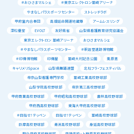
＃おひさまマルシェ
＃東京エレクトロン韮崎アリーナ
やまなしパラスポーツセンター
ストレッチラボ
甲府室内合奏団
高畑延命開運地蔵尊
アームレスリング
深松優宝
EVOLT
友好県省
山梨県看護教育研究協議会
東京エレクトロン 韮崎アリーナ
おひさまマルシェ
＃やまなしパラスポーツセンター
＃釈迦堂遺跡博物館
＃印傳博物館
印傳屋
韮崎大村記念公園
栗原恵
キャリメリSpace
山梨県舞踊連盟
北杜フラ・フェスティバル
帝京山梨看護専門学校
韮崎工業高校野球部
山梨学院高校野球部
帝京第三高校野球部
甲府商業高校野球部
甲府昭和高校野球部
農林高校野球部
甲府西高校野球部
東海大甲府高校野球部
＃目指せ！テッペン
目指せ！テッペン
韮崎高校野球部
巨摩高校野球部
青洲高校野球部
身延高校野球部
駿台甲府高校野球部
甲陵高校・上野原高校野球部