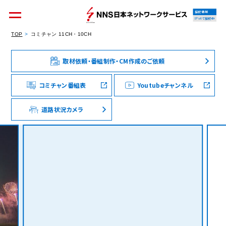
接続情報
IPv4で接続中
TOP
コミチャン 11CH・10CH
取材依頼・番組制作・CM作成のご依頼
個人のお客様
集合住宅オーナーの方
コミチャン番組表
Youtubeチャンネル
道路状況カメラ
法人のお客様
料金シミュレーション
資料請求