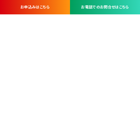
お申込みはこちら
お電話でのお問合せはこちら
お問い合わせ・お申し込みは
※当社は山梨県内 7 市 3 町を対象にケーブルテレビ・インターネ
ットサービスを提供する会社です。
総合受電窓口
コンタクトセンター
TEL.055-251-7111
甲府市北口2-14-14
MAP
＜電話＞ 月～金 9：00～19：00、（土・日・祝日）9：00～17：00
＜窓口＞ 月～土 9：00～16：30 ※日・祝日を除く
本社営業部