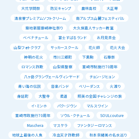
大弐学問祭
防災キャンプ
農林高校
大正琴
清泉寮プレミアムソフトクリーム
南アルプス山麓フェスティバル
築地新居御崎神社祭り
大久保嘉人サッカー教室
べべナチュール
富士すばるランド
お月見茶会
山梨フォトクラブ
サッカースクール
花火師
花火大会
神明の花火
市川三郷町
下黒駒
石尊祭
ロマンス詐欺
山梨県警察
韮崎市制施行70周年
八ヶ岳グランヴェールヴィンヤード
チョン・ジヒョン
青い海の伝説
音楽バンド
ベリーダンス
火渡り
身延町
大聖寺
柔道
照英の全国チャレンジの旅
イ・ミンホ
パク・ジウン
マルスワイン
韮崎市政施行70周年
ソウル･クチュール
SOULcouture
Maschera
マスケラ
ファンタジーロマンス
地球上最後の人魚
冷血天才詐欺師
秋本奈緒美の名水巡り