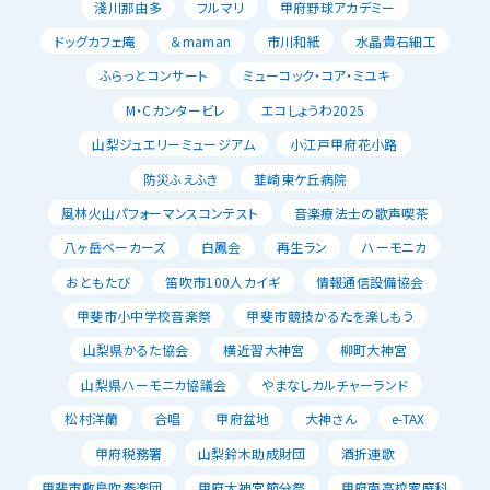
淺川那由多
フルマリ
甲府野球アカデミー
ドッグカフェ庵
＆maman
市川和紙
水晶貴石細工
ふらっとコンサート
ミューコック・コア・ミユキ
M・Cカンタービレ
エコしょうわ2025
山梨ジュエリーミュージアム
小江戸甲府花小路
防災ふえふき
韮崎東ケ丘病院
風林火山パフォーマンスコンテスト
音楽療法士の歌声喫茶
八ヶ岳ベーカーズ
白鳳会
再生ラン
ハーモニカ
おともたび
笛吹市100人カイギ
情報通信設備協会
甲斐市小中学校音楽祭
甲斐市競技かるたを楽しもう
山梨県かるた協会
横近習大神宮
柳町大神宮
山梨県ハーモニカ協議会
やまなしカルチャーランド
松村洋蘭
合唱
甲府盆地
大神さん
e-TAX
甲府税務署
山梨鈴木助成財団
酒折連歌
甲斐市敷島吹奏楽団
甲府大神宮節分祭
甲府南高校家庭科