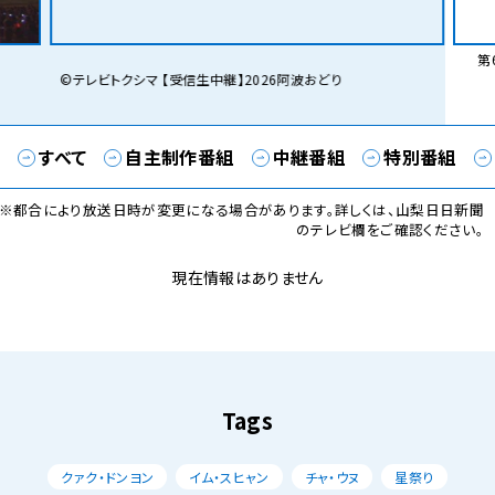
第6
©テレビトクシマ 【受信生中継】2026阿波おどり
すべて
自主制作番組
中継番組
特別番組
※都合により放送日時が変更になる場合があります。詳しくは、山梨日日新聞
のテレビ欄をご確認ください。
現在情報はありません
Tags
クァク・ドンヨン
イム・スヒャン
チャ・ウヌ
星祭り