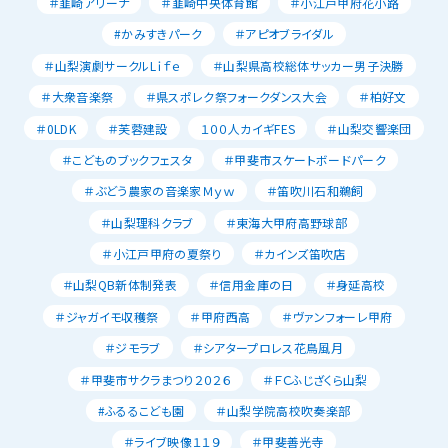
＃韮崎アリーナ
＃韮崎中央体育館
＃小江戸甲府花小路
#かみすきパーク
＃アピオブライダル
＃山梨演劇サークルLｉｆｅ
＃山梨県高校総体サッカー男子決勝
＃大衆音楽祭
＃県スポレク祭フォークダンス大会
＃柏好文
＃0LDK
＃芙蓉建設
１００人カイギFES
＃山梨交響楽団
＃こどものブックフェスタ
＃甲斐市スケートボードパーク
＃ぶどう農家の音楽家Ｍｙｗ
＃笛吹川石和鵜飼
＃山梨理科クラブ
＃東海大甲府高野球部
＃小江戸甲府の夏祭り
＃カインズ笛吹店
＃山梨QB新体制発表
＃信用金庫の日
＃身延高校
＃ジャガイモ収穫祭
＃甲府西高
＃ヴァンフォーレ甲府
＃ジモラブ
＃シアタープロレス花鳥風月
＃甲斐市サクラまつり２０２６
＃ＦＣふじざくら山梨
#ふるるこども園
＃山梨学院高校吹奏楽部
＃ライブ映像１１９
＃甲斐善光寺