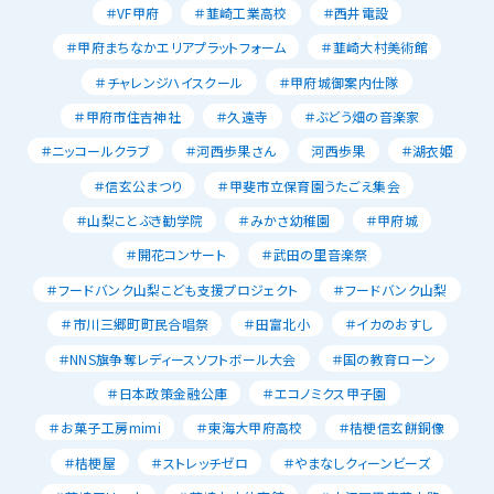
＃VF甲府
＃韮崎工業高校
＃西井電設
＃甲府まちなかエリアプラットフォーム
＃韮崎大村美術館
＃チャレンジハイスクール
＃甲府城御案内仕隊
＃甲府市住吉神社
＃久遠寺
＃ぶどう畑の音楽家
＃ニッコールクラブ
＃河西歩果さん
河西歩果
＃湖衣姫
＃信玄公まつり
＃甲斐市立保育園うたごえ集会
＃山梨ことぶき勧学院
＃みかさ幼稚園
＃甲府城
＃開花コンサート
＃武田の里音楽祭
＃フードバンク山梨こども支援プロジェクト
＃フードバンク山梨
＃市川三郷町町民合唱祭
＃田富北小
＃イカのおすし
＃NNS旗争奪レディースソフトボール大会
＃国の教育ローン
＃日本政策金融公庫
＃エコノミクス甲子園
＃お菓子工房mimi
＃東海大甲府高校
＃桔梗信玄餅銅像
＃桔梗屋
＃ストレッチゼロ
＃やまなしクィーンビーズ