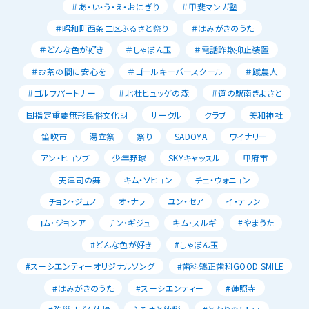
＃あ・い・う・え・おにぎり
＃甲斐マンガ塾
＃昭和町西条二区ふるさと祭り
＃はみがきのうた
＃どんな色が好き
＃しゃぼん玉
＃電話詐欺抑止装置
＃お茶の間に安心を
＃ゴールキーパースクール
＃蹴農人
＃ゴルフパートナー
＃北杜ヒュッゲの森
＃道の駅南きよさと
国指定重要無形民俗文化財
サークル
クラブ
美和神社
笛吹市
湯立祭
祭り
SADOYA
ワイナリー
アン・ヒョソブ
少年野球
SKYキャッスル
甲府市
天津司の舞
キム・ソヒョン
チェ・ウォニョン
チョン・ジュノ
オ・ナラ
ユン・セア
イ・テラン
ヨム・ジョンア
チン・ギジュ
キム・スルギ
#やまうた
#どんな色が好き
#しゃぼん玉
#スーシエンティーオリジナルソング
#歯科矯正歯科GOOD SMILE
#はみがきのうた
#スーシエンティー
#蓮照寺