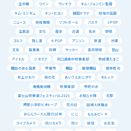
生中継
ワイン
ウンチク
キム・ジョンミン監督
キム・ミンギュ
チン・セヨン
韓国ドラマ
地域の話題
ニュース
地域情報
ソフトボール
バスケ
J-POP
生放送
文化
歴史
古道
名水
野球
ゴルフ
隠し湯
K-POP
アニソン
鉄道
渋滞
天気
風景美
将棋
サッカー
高校野球
登山
アイドル
ジモラブ
河口湖南中吹奏楽部
熟成黒たまご
棚田のある風景
甲斐市
棚田
御領棚田
根岸哲也
井上かおり
桃の花
あいうえおにぎり
モルック
青楓美術館
吹奏楽部
甲府の水
富士山吹奏楽フェスティバル2023
お知らせ隊
花耶
押原小学校ビオトープ
花の日
田植え体験会
おらんうーたん発行20年
にじ
もも＆ピーチ
ライブカメラ
河川カメラ
河川
妖怪
お天気