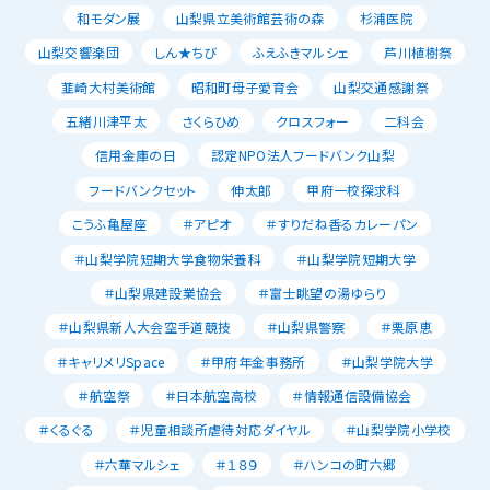
和モダン展
山梨県立美術館芸術の森
杉浦医院
山梨交響楽団
しん★ちび
ふえふきマルシェ
芦川植樹祭
韮崎大村美術館
昭和町母子愛育会
山梨交通感謝祭
五緒川津平太
さくらひめ
クロスフォー
二科会
信用金庫の日
認定NPO法人フードバンク山梨
フードバンクセット
伸太郎
甲府一校探求科
こうふ亀屋座
＃アピオ
＃すりだね香るカレーパン
＃山梨学院短期大学食物栄養科
＃山梨学院短期大学
＃山梨県建設業協会
＃富士眺望の湯ゆらり
＃山梨県新人大会空手道競技
＃山梨県警察
＃栗原恵
＃キャリメリSpace
＃甲府年金事務所
＃山梨学院大学
＃航空祭
＃日本航空高校
＃情報通信設備協会
＃くるぐる
＃児童相談所虐待対応ダイヤル
＃山梨学院小学校
＃六華マルシェ
＃１８９
＃ハンコの町六郷