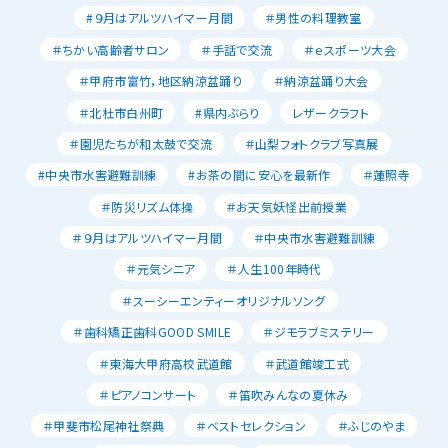
#９月はアルツハイマー月間
＃男性の料理教室
＃ちかい高齢者サロン
＃手話で交流
＃ｅスポーツ大会
＃甲府市富竹，地区納涼盆踊り
＃納涼盆踊り大会
＃北杜市白州町
#県内ぶらり
レザークラフト
＃園児たちが和太鼓で交流
＃山梨フォトクラブ写真展
#中央市水害避難訓練
#お茶の間に安心を最新作
＃蓮照寺
＃防災リズム体操
＃お天気妖怪出前授業
＃９月はアルツハイマー月間
＃中央市水害避難訓練
＃元気シニア
＃人生100年時代
＃スーシーエンティーオリジナルソング
＃歯科矯正歯科GOOD SMILE
＃ジモラブミステリー
＃東海大甲府高校武道館
＃武道館竣工式
＃ピアノコンサート
＃笛吹みんなの夏休み
＃甲斐市松尾神社祭典
＃ベストセレクション
＃ふじのやま