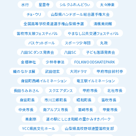
水行
星雲寺
シルクふれんどりぃ
太々神楽
チョ・ウリ
山梨県ハンドボール総合選手権大会
全国高等学校柔道選手権山梨県予選
清楓美術館
笛吹市太鼓フェスティバル
やまなし公共交通フェスティバル
バスケットボール
スポーツ少年団
丸政
八田SCダンス発表会
八田SC
子ども落語発表会
金櫻神社
少林寺拳法
FOLKWOODSKATEPARK
織のなかま展
武田信玄
大河ドラマ
甲府市旧鈴村亭
身延町西嶋イルミネーション
竜王駅イルミネーション
長田ろみおさん
スクエアダンス
甲府市長
北杜市長
身延町長
市川三郷町長
昭和町長
笛吹市長
中央市長
南アルプス市長
韮崎市長
甲斐市長
美創祭
道の駅にしじま和紙の里かみすきパーク
YCC県民文化ホール
山梨県高校野球連盟笛吹支部