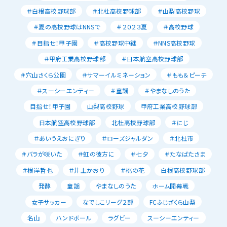
＃白根高校野球部
＃北杜高校野球部
＃山梨高校野球
＃夏の高校野球はNNSで
＃２０２３夏
＃高校野球
＃目指せ！甲子園
＃高校野球中継
＃NNS高校野球
＃甲府工業高校野球部
＃日本航空高校野球部
＃穴山さくら公園
＃サマーイルミネーション
＃もも＆ピーチ
＃スーシーエンティー
＃童謡
＃やまなしのうた
目指せ！甲子園
山梨高校野球
甲府工業高校野球部
日本航空高校野球部
北杜高校野球部
＃にじ
＃あいうえおにぎり
＃ローズジャルダン
＃北杜市
＃バラが咲いた
＃虹の彼方に
＃七夕
＃たなばたさま
＃根岸哲也
＃井上かおり
＃桃の花
白根高校野球部
発酵
童謡
やまなしのうた
ホーム開幕戦
女子サッカー
なでしこリーグ２部
FCふじざくら山梨
名山
ハンドボール
ラグビー
スーシーエンティー