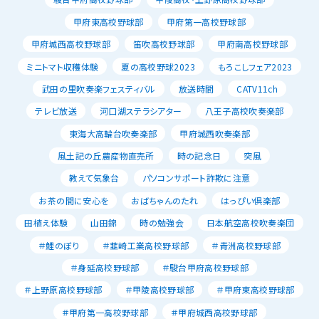
甲府東高校野球部
甲府第一高校野球部
甲府城西高校野球部
笛吹高校野球部
甲府南高校野球部
ミニトマト収穫体験
夏の高校野球2023
もろこしフェア2023
武田の里吹奏楽フェスティバル
放送時間
CATV11ch
テレビ放送
河口湖ステラシアター
八王子高校吹奏楽部
東海大高輪台吹奏楽部
甲府城西吹奏楽部
風土記の丘農産物直売所
時の記念日
突風
教えて気象台
パソコンサポート詐欺に注意
お茶の間に安心を
おばちゃんのたれ
はっぴい倶楽部
田植え体験
山田錦
時の勉強会
日本航空高校吹奏楽団
＃鯉のぼり
＃韮崎工業高校野球部
＃青洲高校野球部
＃身延高校野球部
＃駿台甲府高校野球部
＃上野原高校野球部
＃甲陵高校野球部
＃甲府東高校野球部
＃甲府第一高校野球部
＃甲府城西高校野球部