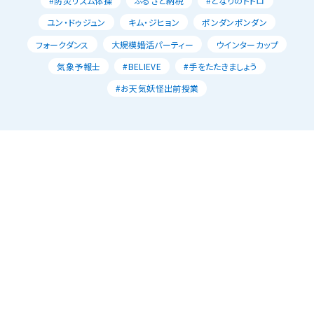
#防災リズム体操
ふるさと納税
#となりのトトロ
ユン・ドゥジュン
キム・ジヒョン
ポンダンポンダン
フォークダンス
大規模婚活パーティー
ウインターカップ
気象予報士
#BELIEVE
#手をたたきましょう
#お天気妖怪出前授業