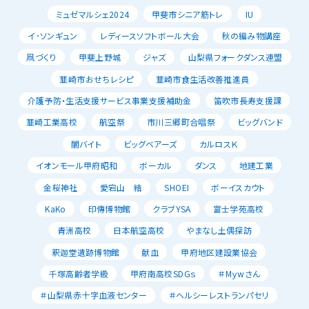
ミュゼマルシェ2024
甲斐市シニア筋トレ
IU
イ･ソンギュン
レディースソフトボール大会
秋の編み物講座
凧づくり
甲斐上野城
ジャズ
山梨県フォークダンス連盟
韮崎市おせちレシピ
韮崎市食生活改善推進員
介護予防・生活支援サービス事業支援補助金
笛吹市長寿支援課
韮崎工業高校
航空祭
市川三郷町合唱祭
ビッグバンド
闇バイト
ビッグベアーズ
カルロスＫ
イオンモール甲府昭和
ボーカル
ダンス
地建工業
金桜神社
愛宕山 結
SHOEI
ボーイスカウト
KaKo
印傳博物館
クラブYSA
富士学苑高校
青洲高校
日本航空高校
やまなし土偶探訪
釈迦堂遺跡博物館
献血
甲府地区建設業協会
千塚高齢者学級
甲府南高校SDGｓ
＃Mｙwさん
＃山梨県赤十字血液センター
＃ヘルシーレストランパセリ