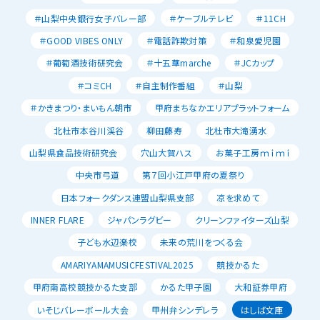
＃山梨中央銀行女子バレー部
＃ケーブルテレビ
＃11CH
＃GOOD VIBES ONLY
＃電話詐欺対策
＃和泉愛児園
＃葡萄酒技術研究会
＃十五華marche
＃JCカップ
＃コミCH
＃自主制作番組
＃山梨
＃かきまつり・まいもん朝市
甲府まちなかエリアプラットフォーム
北杜市本谷川渓谷
柳田藤寿
北杜市大滝湧水
山梨県食品技術研究会
穴山大賀ハス
お菓子工房ｍｉｍｉ
中央市弓道
第７回小江戸甲府の夏祭り
日本フォークダンス連盟山梨県支部
凉を求めて
INNER FLARE
ジャパンラグビー
クリーンファイターズ山梨
子ども水辺楽校
未来の荒川をつくる会
AMARIYAMAMUSICFESTIVAL2025
競技かるた
甲府南高校競技かるた支部
かるた甲子園
大和証券甲府
いそじバレーボール大会
甲州弁シンデレラ
はしば文庫