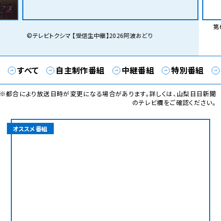
第6
©テレビトクシマ 【受信生中継】2026阿波おどり
すべて
自主制作番組
中継番組
特別番組
※都合により放送日時が変更になる場合があります。詳しくは、山梨日日新聞
のテレビ欄をご確認ください。
オススメ番組