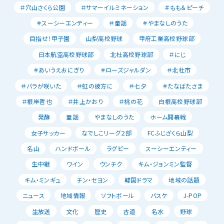
＃穴山さくら公園
＃サマーイルミネーション
＃もも＆ピーチ
＃スーシーエンティー
＃童謡
＃やまなしのうた
目指せ！甲子園
山梨高校野球
甲府工業高校野球部
日本航空高校野球部
北杜高校野球部
＃にじ
＃あいうえおにぎり
＃ローズジャルダン
＃北杜市
＃バラが咲いた
＃虹の彼方に
＃七夕
＃たなばたさま
＃根岸哲也
＃井上かおり
＃桃の花
白根高校野球部
発酵
童謡
やまなしのうた
ホーム開幕戦
女子サッカー
なでしこリーグ２部
FCふじざくら山梨
名山
ハンドボール
ラグビー
スーシーエンティー
生中継
ワイン
ウンチク
キム・ジョンミン監督
キム・ミンギュ
チン・セヨン
韓国ドラマ
地域の話題
ニュース
地域情報
ソフトボール
バスケ
J-POP
生放送
文化
歴史
古道
名水
野球