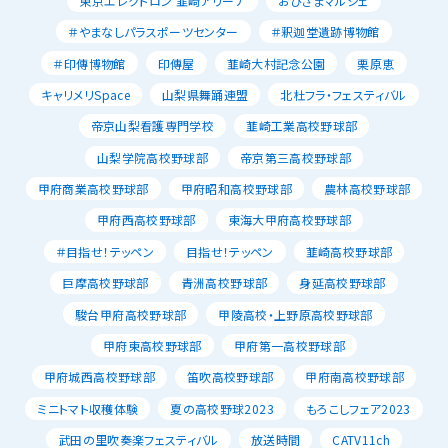
東京エレクトロン 韮崎アリーナ
おひさまマルシェ
＃やまなしパラスポーツセンター
＃釈迦堂遺跡博物館
＃印傳博物館
印傳屋
韮崎大村記念公園
栗原恵
キャリメリSpace
山梨県舞踊連盟
北杜フラ・フェスティバル
帝京山梨看護専門学校
韮崎工業高校野球部
山梨学院高校野球部
帝京第三高校野球部
甲府商業高校野球部
甲府昭和高校野球部
農林高校野球部
甲府西高校野球部
東海大甲府高校野球部
＃目指せ！テッペン
目指せ！テッペン
韮崎高校野球部
巨摩高校野球部
青洲高校野球部
身延高校野球部
駿台甲府高校野球部
甲陵高校・上野原高校野球部
甲府東高校野球部
甲府第一高校野球部
甲府城西高校野球部
笛吹高校野球部
甲府南高校野球部
ミニトマト収穫体験
夏の高校野球2023
もろこしフェア2023
武田の里吹奏楽フェスティバル
放送時間
CATV11ch