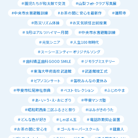
＃園児たちが和太鼓で交流
＃山梨フォトクラブ写真展
#中央市水害避難訓練
#お茶の間に安心を最新作
＃蓮照寺
＃防災リズム体操
＃お天気妖怪出前授業
＃９月はアルツハイマー月間
＃中央市水害避難訓練
＃元気シニア
＃人生100年時代
＃スーシーエンティーオリジナルソング
＃歯科矯正歯科GOOD SMILE
＃ジモラブミステリー
＃東海大甲府高校武道館
＃武道館竣工式
＃ピアノコンサート
＃笛吹みんなの夏休み
＃甲斐市松尾神社祭典
＃ベストセレクション
＃ふじのやま
＃あ・い・う・え・おにぎり
＃甲斐マンガ塾
＃昭和町西条二区ふるさと祭り
＃はみがきのうた
＃どんな色が好き
＃しゃぼん玉
＃電話詐欺抑止装置
＃お茶の間に安心を
＃ゴールキーパースクール
＃蹴農人