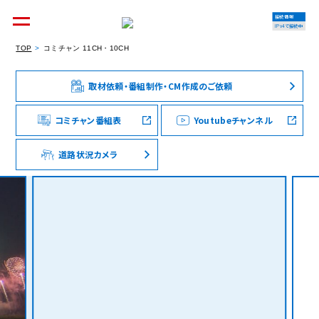
接続情報
IPv4で接続中
TOP
コミチャン 11CH・10CH
取材依頼・番組制作・CM作成のご依頼
個人のお客様
集合住宅オーナーの方
コミチャン番組表
Youtubeチャンネル
道路状況カメラ
法人のお客様
料金シミュレーション
資料請求