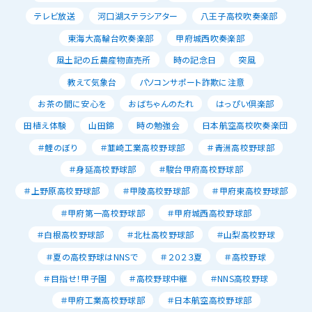
テレビ放送
河口湖ステラシアター
八王子高校吹奏楽部
東海大高輪台吹奏楽部
甲府城西吹奏楽部
風土記の丘農産物直売所
時の記念日
突風
教えて気象台
パソコンサポート詐欺に注意
お茶の間に安心を
おばちゃんのたれ
はっぴい倶楽部
田植え体験
山田錦
時の勉強会
日本航空高校吹奏楽団
＃鯉のぼり
＃韮崎工業高校野球部
＃青洲高校野球部
＃身延高校野球部
＃駿台甲府高校野球部
＃上野原高校野球部
＃甲陵高校野球部
＃甲府東高校野球部
＃甲府第一高校野球部
＃甲府城西高校野球部
＃白根高校野球部
＃北杜高校野球部
＃山梨高校野球
＃夏の高校野球はNNSで
＃２０２３夏
＃高校野球
＃目指せ！甲子園
＃高校野球中継
＃NNS高校野球
＃甲府工業高校野球部
＃日本航空高校野球部