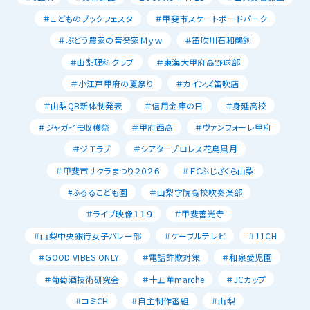
＃こどものブックフェスタ
＃甲斐市スケートボードパーク
＃ぶどう農家の音楽家Ｍｙｗ
＃笛吹川石和鵜飼
＃山梨理科クラブ
＃東海大甲府高野球部
＃小江戸甲府の夏祭り
＃カインズ笛吹店
＃山梨QB新体制発表
＃信用金庫の日
＃身延高校
＃ジャガイモ収穫祭
＃甲府西高
＃ヴァンフォーレ甲府
＃ジモラブ
＃シアタープロレス花鳥風月
＃甲斐市サクラまつり２０２６
＃ＦＣふじざくら山梨
#ふるるこども園
＃山梨学院高校吹奏楽部
＃ライブ映像１１９
＃甲斐善光寺
＃山梨中央銀行女子バレー部
＃ケーブルテレビ
＃11CH
＃GOOD VIBES ONLY
＃電話詐欺対策
＃和泉愛児園
＃葡萄酒技術研究会
＃十五華marche
＃JCカップ
＃コミCH
＃自主制作番組
＃山梨