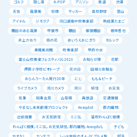
ゴルフ
隠し湯
K-POP
アニソン
鉄道
渋滞
天気
風景美
将棋
サッカー
高校野球
登山
アイドル
ジモラブ
河口湖南中吹奏楽部
熟成黒たまご
棚田のある風景
甲斐市
棚田
御領棚田
根岸哲也
井上かおり
桃の花
あいうえおにぎり
モルック
青楓美術館
吹奏楽部
甲府の水
富士山吹奏楽フェスティバル2023
お知らせ隊
花耶
押原小学校ビオトープ
花の日
田植え体験会
おらんうーたん発行20年
にじ
もも＆ピーチ
ライブカメラ
河川カメラ
河川
妖怪
お天気
気象
知事会見
山梨県
再放送
交通情報
やまなし未来劇場プロジェクト
Aneqdot
郡内織物
出前授業
お天気妖怪
ミニSL
笛吹わんぱく相撲
わんぱく相撲，ミニSL，お天気妖怪，郡内織物，Aneqdot，
子ども
やまなし
カンテク
レッド吉田のまんぷくグルメ旅
部活