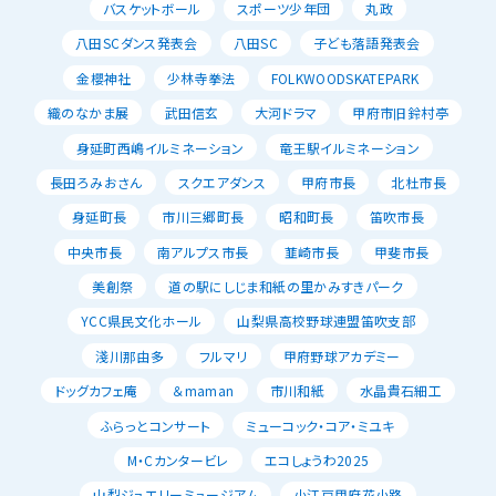
バスケットボール
スポーツ少年団
丸政
八田SCダンス発表会
八田SC
子ども落語発表会
金櫻神社
少林寺拳法
FOLKWOODSKATEPARK
織のなかま展
武田信玄
大河ドラマ
甲府市旧鈴村亭
身延町西嶋イルミネーション
竜王駅イルミネーション
長田ろみおさん
スクエアダンス
甲府市長
北杜市長
身延町長
市川三郷町長
昭和町長
笛吹市長
中央市長
南アルプス市長
韮崎市長
甲斐市長
美創祭
道の駅にしじま和紙の里かみすきパーク
YCC県民文化ホール
山梨県高校野球連盟笛吹支部
淺川那由多
フルマリ
甲府野球アカデミー
ドッグカフェ庵
＆maman
市川和紙
水晶貴石細工
ふらっとコンサート
ミューコック・コア・ミユキ
M・Cカンタービレ
エコしょうわ2025
山梨ジュエリーミュージアム
小江戸甲府花小路