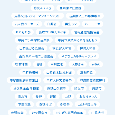
防災ふえふき
韮崎東ケ丘病院
風林火山パフォーマンスコンテスト
音楽療法士の歌声喫茶
八ヶ岳ベーカーズ
白鳳会
再生ラン
ハーモニカ
おともたび
笛吹市100人カイギ
情報通信設備協会
甲斐市小中学校音楽祭
甲斐市競技かるたを楽しもう
山梨県かるた協会
横近習大神宮
柳町大神宮
山梨県ハーモニカ協議会
やまなしカルチャーランド
松村洋蘭
合唱
甲府盆地
大神さん
e-TAX
甲府税務署
山梨鈴木助成財団
酒折連歌
甲斐市敷島吹奏楽団
甲府大神宮節分祭
甲府南高校家庭科
湯之奥金山博物館
身延山久遠寺
須坂市
諏訪市
清水市
長野
静岡
山梨
おみゆきさん
下部温泉
身延ゆば
樹徳祭
山梨学院大学
虎頭の舞
台ケ原宿市
おにぎり専門店RAN
山県大弐