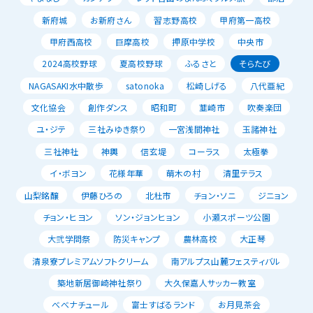
新府城
お新府さん
習志野高校
甲府第一高校
甲府西高校
巨摩高校
押原中学校
中央市
2024高校野球
夏高校野球
ふるさと
そらたび
NAGASAKI水中散歩
satonoka
松崎しげる
八代亜紀
文化協会
創作ダンス
昭和町
韮崎市
吹奏楽団
ユ・ジテ
三社みゆき祭り
一宮浅間神社
玉諸神社
三社神社
神輿
信玄堤
コーラス
太極拳
イ・ボヨン
花様年華
萌木の村
清里テラス
山梨銘醸
伊藤ひろの
北杜市
チョン・ソニ
ジニョン
チョン・ヒヨン
ソン・ジョンヒョン
小瀬スポーツ公園
大弐学問祭
防災キャンプ
農林高校
大正琴
清泉寮プレミアムソフトクリーム
南アルプス山麓フェスティバル
築地新居御崎神社祭り
大久保嘉人サッカー教室
べべナチュール
富士すばるランド
お月見茶会