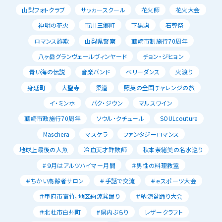
山梨フォトクラブ
サッカースクール
花火師
花火大会
神明の花火
市川三郷町
下黒駒
石尊祭
ロマンス詐欺
山梨県警察
韮崎市制施行70周年
八ヶ岳グランヴェールヴィンヤード
チョン・ジヒョン
青い海の伝説
音楽バンド
ベリーダンス
火渡り
身延町
大聖寺
柔道
照英の全国チャレンジの旅
イ・ミンホ
パク・ジウン
マルスワイン
韮崎市政施行70周年
ソウル･クチュール
SOULcouture
Maschera
マスケラ
ファンタジーロマンス
地球上最後の人魚
冷血天才詐欺師
秋本奈緒美の名水巡り
#９月はアルツハイマー月間
＃男性の料理教室
＃ちかい高齢者サロン
＃手話で交流
＃ｅスポーツ大会
＃甲府市富竹，地区納涼盆踊り
＃納涼盆踊り大会
＃北杜市白州町
#県内ぶらり
レザークラフト