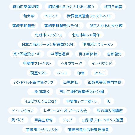
薮内正幸美術館
昭和町ふるさとふれあい祭り
武田八幡宮
和太鼓
マリンバ
世界農業遺産フェスティバル
韮崎平和観音
韮崎平和観音おそうじ
須玉ふれあい文化館
北杜市フラダンス
北杜市制２０周年
日本ご当地ラーメン総選挙2024
甲州地どりラーメン
第７回建設まつり
中澤陸選手
男子新体操
古家啓史
甲斐市ブレイキン
ヘルプマーク
インバウンド
現璽メタル
ハンコ
印章
はんこ
シンドバット新体操クラブ
山県神社
山梨県美容専門学校
一条信龍公
市川三郷町歌舞伎文化公園
ミュゼマルシェ2024
甲斐市シニア筋トレ
IU
イ･ソンギュン
レディースソフトボール大会
秋の編み物講座
凧づくり
甲斐上野城
ジャズ
山梨県フォークダンス連盟
韮崎市おせちレシピ
韮崎市食生活改善推進員