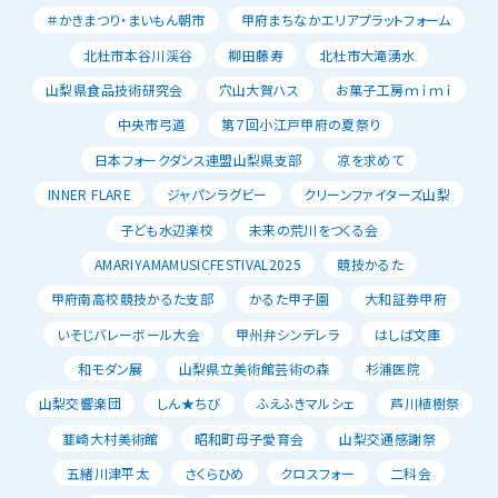
＃かきまつり・まいもん朝市
甲府まちなかエリアプラットフォーム
北杜市本谷川渓谷
柳田藤寿
北杜市大滝湧水
山梨県食品技術研究会
穴山大賀ハス
お菓子工房ｍｉｍｉ
中央市弓道
第７回小江戸甲府の夏祭り
日本フォークダンス連盟山梨県支部
凉を求めて
INNER FLARE
ジャパンラグビー
クリーンファイターズ山梨
子ども水辺楽校
未来の荒川をつくる会
AMARIYAMAMUSICFESTIVAL2025
競技かるた
甲府南高校競技かるた支部
かるた甲子園
大和証券甲府
いそじバレーボール大会
甲州弁シンデレラ
はしば文庫
和モダン展
山梨県立美術館芸術の森
杉浦医院
山梨交響楽団
しん★ちび
ふえふきマルシェ
芦川植樹祭
韮崎大村美術館
昭和町母子愛育会
山梨交通感謝祭
五緒川津平太
さくらひめ
クロスフォー
二科会