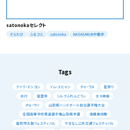
satonokaセレクト
そらたび
ふるさと
satonoka
NAGASAKI水中散歩
Tags
クァク・ドンヨン
イム・スヒャン
チャ・ウヌ
星祭り
水行
星雲寺
シルクふれんどりぃ
太々神楽
チョ・ウリ
山梨県ハンドボール総合選手権大会
全国高等学校柔道選手権山梨県予選
清楓美術館
笛吹市太鼓フェスティバル
やまなし公共交通フェスティバル