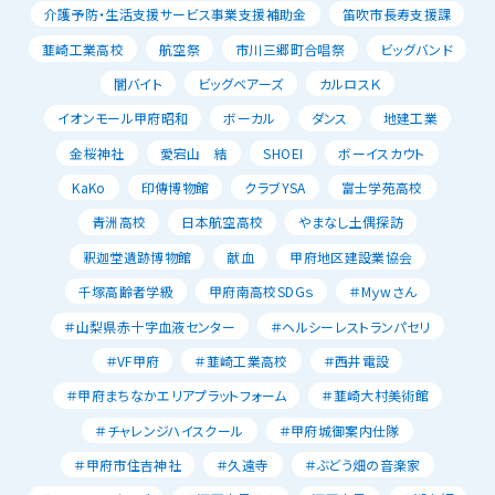
介護予防・生活支援サービス事業支援補助金
笛吹市長寿支援課
韮崎工業高校
航空祭
市川三郷町合唱祭
ビッグバンド
闇バイト
ビッグベアーズ
カルロスＫ
イオンモール甲府昭和
ボーカル
ダンス
地建工業
金桜神社
愛宕山 結
SHOEI
ボーイスカウト
KaKo
印傳博物館
クラブYSA
富士学苑高校
青洲高校
日本航空高校
やまなし土偶探訪
釈迦堂遺跡博物館
献血
甲府地区建設業協会
千塚高齢者学級
甲府南高校SDGｓ
＃Mｙwさん
＃山梨県赤十字血液センター
＃ヘルシーレストランパセリ
＃VF甲府
＃韮崎工業高校
＃西井電設
＃甲府まちなかエリアプラットフォーム
＃韮崎大村美術館
＃チャレンジハイスクール
＃甲府城御案内仕隊
＃甲府市住吉神社
＃久遠寺
＃ぶどう畑の音楽家