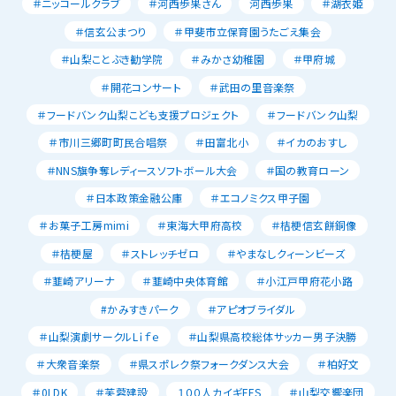
＃ニッコールクラブ
＃河西歩果さん
河西歩果
＃湖衣姫
＃信玄公まつり
＃甲斐市立保育園うたごえ集会
＃山梨ことぶき勧学院
＃みかさ幼稚園
＃甲府城
＃開花コンサート
＃武田の里音楽祭
＃フードバンク山梨こども支援プロジェクト
＃フードバンク山梨
＃市川三郷町町民合唱祭
＃田富北小
＃イカのおすし
＃NNS旗争奪レディースソフトボール大会
＃国の教育ローン
＃日本政策金融公庫
＃エコノミクス甲子園
＃お菓子工房mimi
＃東海大甲府高校
＃桔梗信玄餅銅像
＃桔梗屋
＃ストレッチゼロ
＃やまなしクィーンビーズ
＃韮崎アリーナ
＃韮崎中央体育館
＃小江戸甲府花小路
#かみすきパーク
＃アピオブライダル
＃山梨演劇サークルLｉｆｅ
＃山梨県高校総体サッカー男子決勝
＃大衆音楽祭
＃県スポレク祭フォークダンス大会
＃柏好文
＃0LDK
＃芙蓉建設
１００人カイギFES
＃山梨交響楽団