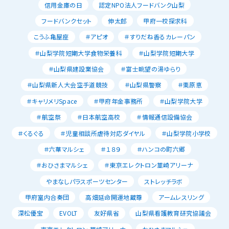
信用金庫の日
認定NPO法人フードバンク山梨
フードバンクセット
伸太郎
甲府一校探求科
こうふ亀屋座
＃アピオ
＃すりだね香るカレーパン
＃山梨学院短期大学食物栄養科
＃山梨学院短期大学
＃山梨県建設業協会
＃富士眺望の湯ゆらり
＃山梨県新人大会空手道競技
＃山梨県警察
＃栗原恵
＃キャリメリSpace
＃甲府年金事務所
＃山梨学院大学
＃航空祭
＃日本航空高校
＃情報通信設備協会
＃くるぐる
＃児童相談所虐待対応ダイヤル
＃山梨学院小学校
＃六華マルシェ
＃１８９
＃ハンコの町六郷
＃おひさまマルシェ
＃東京エレクトロン韮崎アリーナ
やまなしパラスポーツセンター
ストレッチラボ
甲府室内合奏団
高畑延命開運地蔵尊
アームレスリング
深松優宝
EVOLT
友好県省
山梨県看護教育研究協議会