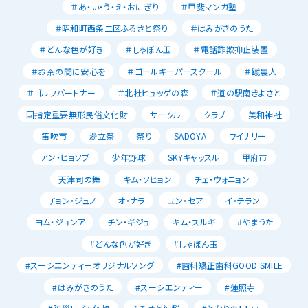
＃あ・い・う・え・おにぎり
＃甲斐マンガ塾
＃昭和町西条二区ふるさと祭り
＃はみがきのうた
＃どんな色が好き
＃しゃぼん玉
＃電話詐欺抑止装置
＃お茶の間に安心を
＃ゴールキーパースクール
＃蹴農人
＃ゴルフパートナー
＃北杜ヒュッゲの森
＃道の駅南きよさと
国指定重要無形民俗文化財
サークル
クラブ
美和神社
笛吹市
湯立祭
祭り
SADOYA
ワイナリー
アン・ヒョソブ
少年野球
SKYキャッスル
甲府市
天津司の舞
キム・ソヒョン
チェ・ウォニョン
チョン・ジュノ
オ・ナラ
ユン・セア
イ・テラン
ヨム・ジョンア
チン・ギジュ
キム・スルギ
#やまうた
#どんな色が好き
#しゃぼん玉
#スーシエンティーオリジナルソング
#歯科矯正歯科GOOD SMILE
#はみがきのうた
#スーシエンティー
#蓮照寺