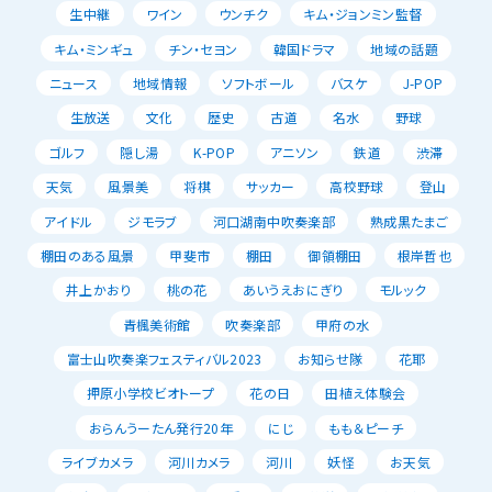
生中継
ワイン
ウンチク
キム・ジョンミン監督
キム・ミンギュ
チン・セヨン
韓国ドラマ
地域の話題
ニュース
地域情報
ソフトボール
バスケ
J-POP
生放送
文化
歴史
古道
名水
野球
ゴルフ
隠し湯
K-POP
アニソン
鉄道
渋滞
天気
風景美
将棋
サッカー
高校野球
登山
アイドル
ジモラブ
河口湖南中吹奏楽部
熟成黒たまご
棚田のある風景
甲斐市
棚田
御領棚田
根岸哲也
井上かおり
桃の花
あいうえおにぎり
モルック
青楓美術館
吹奏楽部
甲府の水
富士山吹奏楽フェスティバル2023
お知らせ隊
花耶
押原小学校ビオトープ
花の日
田植え体験会
おらんうーたん発行20年
にじ
もも＆ピーチ
ライブカメラ
河川カメラ
河川
妖怪
お天気