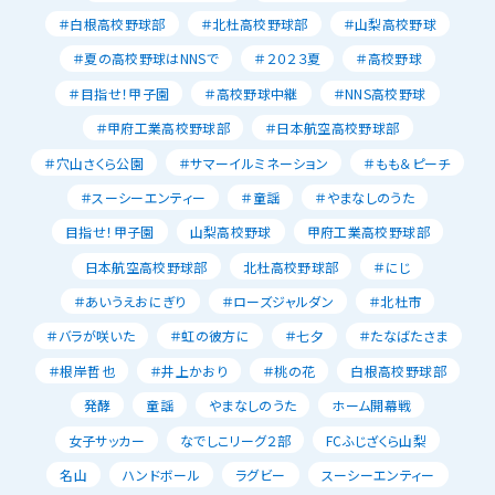
＃白根高校野球部
＃北杜高校野球部
＃山梨高校野球
＃夏の高校野球はNNSで
＃２０２３夏
＃高校野球
＃目指せ！甲子園
＃高校野球中継
＃NNS高校野球
＃甲府工業高校野球部
＃日本航空高校野球部
＃穴山さくら公園
＃サマーイルミネーション
＃もも＆ピーチ
＃スーシーエンティー
＃童謡
＃やまなしのうた
目指せ！甲子園
山梨高校野球
甲府工業高校野球部
日本航空高校野球部
北杜高校野球部
＃にじ
＃あいうえおにぎり
＃ローズジャルダン
＃北杜市
＃バラが咲いた
＃虹の彼方に
＃七夕
＃たなばたさま
＃根岸哲也
＃井上かおり
＃桃の花
白根高校野球部
発酵
童謡
やまなしのうた
ホーム開幕戦
女子サッカー
なでしこリーグ２部
FCふじざくら山梨
名山
ハンドボール
ラグビー
スーシーエンティー