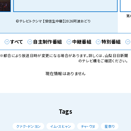
第6
©テレビトクシマ 【受信生中継】2026阿波おどり
すべて
自主制作番組
中継番組
特別番組
※都合により放送日時が変更になる場合があります。詳しくは、山梨日日新聞
のテレビ欄をご確認ください。
現在情報はありません
Tags
クァク・ドンヨン
イム・スヒャン
チャ・ウヌ
星祭り