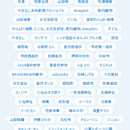
気象
知事会見
山梨県
再放送
交通情報
やまなし未来劇場プロジェクト
Aneqdot
郡内織物
出前授業
お天気妖怪
ミニSL
笛吹わんぱく相撲
わんぱく相撲，ミニSL，お天気妖怪，郡内織物，Aneqdot，
子ども
やまなし
カンテク
レッド吉田のまんぷくグルメ旅
部活
新府城
お新府さん
習志野高校
甲府第一高校
甲府西高校
巨摩高校
押原中学校
中央市
2024高校野球
夏高校野球
ふるさと
そらたび
NAGASAKI水中散歩
satonoka
松崎しげる
八代亜紀
文化協会
創作ダンス
昭和町
韮崎市
吹奏楽団
ユ・ジテ
三社みゆき祭り
一宮浅間神社
玉諸神社
三社神社
神輿
信玄堤
コーラス
太極拳
イ・ボヨン
花様年華
萌木の村
清里テラス
山梨銘醸
伊藤ひろの
北杜市
チョン・ソニ
ジニョン
チョン・ヒヨン
ソン・ジョンヒョン
小瀬スポーツ公園