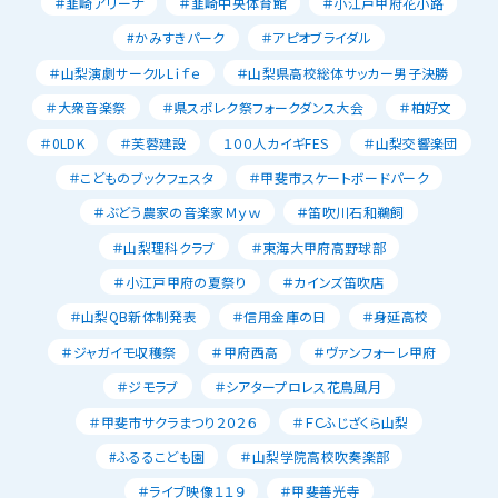
＃韮崎アリーナ
＃韮崎中央体育館
＃小江戸甲府花小路
#かみすきパーク
＃アピオブライダル
＃山梨演劇サークルLｉｆｅ
＃山梨県高校総体サッカー男子決勝
＃大衆音楽祭
＃県スポレク祭フォークダンス大会
＃柏好文
＃0LDK
＃芙蓉建設
１００人カイギFES
＃山梨交響楽団
＃こどものブックフェスタ
＃甲斐市スケートボードパーク
＃ぶどう農家の音楽家Ｍｙｗ
＃笛吹川石和鵜飼
＃山梨理科クラブ
＃東海大甲府高野球部
＃小江戸甲府の夏祭り
＃カインズ笛吹店
＃山梨QB新体制発表
＃信用金庫の日
＃身延高校
＃ジャガイモ収穫祭
＃甲府西高
＃ヴァンフォーレ甲府
＃ジモラブ
＃シアタープロレス花鳥風月
＃甲斐市サクラまつり２０２６
＃ＦＣふじざくら山梨
#ふるるこども園
＃山梨学院高校吹奏楽部
＃ライブ映像１１９
＃甲斐善光寺