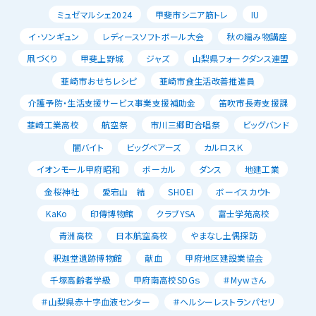
ミュゼマルシェ2024
甲斐市シニア筋トレ
IU
イ･ソンギュン
レディースソフトボール大会
秋の編み物講座
凧づくり
甲斐上野城
ジャズ
山梨県フォークダンス連盟
韮崎市おせちレシピ
韮崎市食生活改善推進員
介護予防・生活支援サービス事業支援補助金
笛吹市長寿支援課
韮崎工業高校
航空祭
市川三郷町合唱祭
ビッグバンド
闇バイト
ビッグベアーズ
カルロスＫ
イオンモール甲府昭和
ボーカル
ダンス
地建工業
金桜神社
愛宕山 結
SHOEI
ボーイスカウト
KaKo
印傳博物館
クラブYSA
富士学苑高校
青洲高校
日本航空高校
やまなし土偶探訪
釈迦堂遺跡博物館
献血
甲府地区建設業協会
千塚高齢者学級
甲府南高校SDGｓ
＃Mｙwさん
＃山梨県赤十字血液センター
＃ヘルシーレストランパセリ