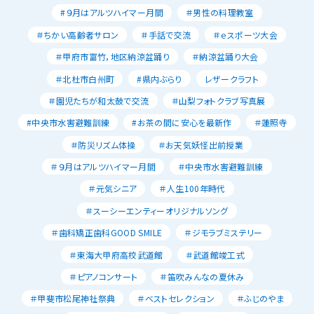
#９月はアルツハイマー月間
＃男性の料理教室
＃ちかい高齢者サロン
＃手話で交流
＃ｅスポーツ大会
＃甲府市富竹，地区納涼盆踊り
＃納涼盆踊り大会
＃北杜市白州町
#県内ぶらり
レザークラフト
＃園児たちが和太鼓で交流
＃山梨フォトクラブ写真展
#中央市水害避難訓練
#お茶の間に安心を最新作
＃蓮照寺
＃防災リズム体操
＃お天気妖怪出前授業
＃９月はアルツハイマー月間
＃中央市水害避難訓練
＃元気シニア
＃人生100年時代
＃スーシーエンティーオリジナルソング
＃歯科矯正歯科GOOD SMILE
＃ジモラブミステリー
＃東海大甲府高校武道館
＃武道館竣工式
＃ピアノコンサート
＃笛吹みんなの夏休み
＃甲斐市松尾神社祭典
＃ベストセレクション
＃ふじのやま