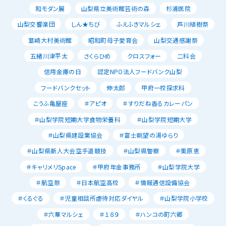
和モダン展
山梨県立美術館芸術の森
杉浦医院
山梨交響楽団
しん★ちび
ふえふきマルシェ
芦川植樹祭
韮崎大村美術館
昭和町母子愛育会
山梨交通感謝祭
五緒川津平太
さくらひめ
クロスフォー
二科会
信用金庫の日
認定NPO法人フードバンク山梨
フードバンクセット
伸太郎
甲府一校探求科
こうふ亀屋座
＃アピオ
＃すりだね香るカレーパン
＃山梨学院短期大学食物栄養科
＃山梨学院短期大学
＃山梨県建設業協会
＃富士眺望の湯ゆらり
＃山梨県新人大会空手道競技
＃山梨県警察
＃栗原恵
＃キャリメリSpace
＃甲府年金事務所
＃山梨学院大学
＃航空祭
＃日本航空高校
＃情報通信設備協会
＃くるぐる
＃児童相談所虐待対応ダイヤル
＃山梨学院小学校
＃六華マルシェ
＃１８９
＃ハンコの町六郷