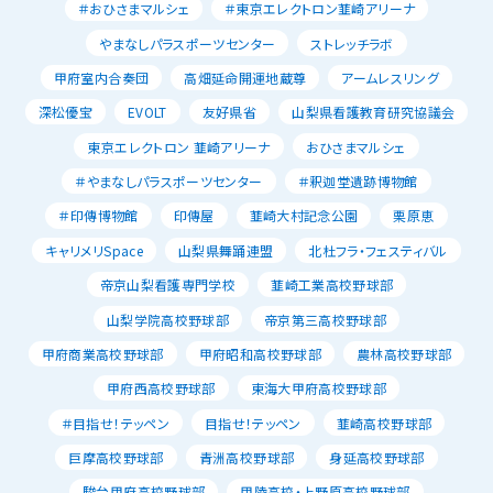
＃おひさまマルシェ
＃東京エレクトロン韮崎アリーナ
やまなしパラスポーツセンター
ストレッチラボ
甲府室内合奏団
高畑延命開運地蔵尊
アームレスリング
深松優宝
EVOLT
友好県省
山梨県看護教育研究協議会
東京エレクトロン 韮崎アリーナ
おひさまマルシェ
＃やまなしパラスポーツセンター
＃釈迦堂遺跡博物館
＃印傳博物館
印傳屋
韮崎大村記念公園
栗原恵
キャリメリSpace
山梨県舞踊連盟
北杜フラ・フェスティバル
帝京山梨看護専門学校
韮崎工業高校野球部
山梨学院高校野球部
帝京第三高校野球部
甲府商業高校野球部
甲府昭和高校野球部
農林高校野球部
甲府西高校野球部
東海大甲府高校野球部
＃目指せ！テッペン
目指せ！テッペン
韮崎高校野球部
巨摩高校野球部
青洲高校野球部
身延高校野球部
駿台甲府高校野球部
甲陵高校・上野原高校野球部