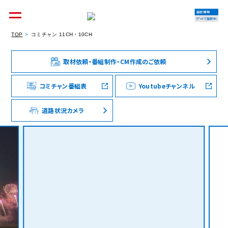
接続情報
IPv4で接続中
TOP
コミチャン 11CH・10CH
取材依頼・番組制作・CM作成のご依頼
個人のお客様
集合住宅オーナーの方
コミチャン番組表
Youtubeチャンネル
道路状況カメラ
法人のお客様
料金シミュレーション
資料請求