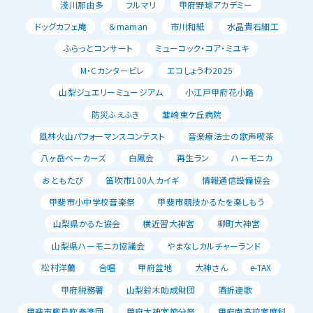
淺川那由多
フルマリ
甲府野球アカデミー
ドッグカフェ庵
＆maman
市川和紙
水晶貴石細工
ふらっとコンサート
ミューコック・コア・ミユキ
M・Cカンタービレ
エコしょうわ2025
山梨ジュエリーミュージアム
小江戸甲府花小路
防災ふえふき
韮崎東ケ丘病院
風林火山パフォーマンスコンテスト
音楽療法士の歌声喫茶
八ヶ岳ベーカーズ
白鳳会
再生ラン
ハーモニカ
おともたび
笛吹市100人カイギ
情報通信設備協会
甲斐市小中学校音楽祭
甲斐市競技かるたを楽しもう
山梨県かるた協会
横近習大神宮
柳町大神宮
山梨県ハーモニカ協議会
やまなしカルチャーランド
松村洋蘭
合唱
甲府盆地
大神さん
e-TAX
甲府税務署
山梨鈴木助成財団
酒折連歌
甲斐市敷島吹奏楽団
甲府大神宮節分祭
甲府南高校家庭科