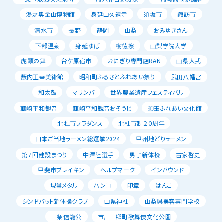
湯之奥金山博物館
身延山久遠寺
須坂市
諏訪市
清水市
長野
静岡
山梨
おみゆきさん
下部温泉
身延ゆば
樹徳祭
山梨学院大学
虎頭の舞
台ケ原宿市
おにぎり専門店RAN
山県大弐
薮内正幸美術館
昭和町ふるさとふれあい祭り
武田八幡宮
和太鼓
マリンバ
世界農業遺産フェスティバル
韮崎平和観音
韮崎平和観音おそうじ
須玉ふれあい文化館
北杜市フラダンス
北杜市制２０周年
日本ご当地ラーメン総選挙2024
甲州地どりラーメン
第７回建設まつり
中澤陸選手
男子新体操
古家啓史
甲斐市ブレイキン
ヘルプマーク
インバウンド
現璽メタル
ハンコ
印章
はんこ
シンドバット新体操クラブ
山県神社
山梨県美容専門学校
一条信龍公
市川三郷町歌舞伎文化公園