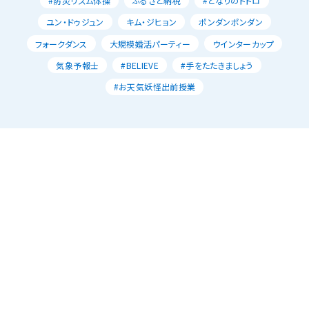
#防災リズム体操
ふるさと納税
#となりのトトロ
ユン・ドゥジュン
キム・ジヒョン
ポンダンポンダン
フォークダンス
大規模婚活パーティー
ウインターカップ
気象予報士
#BELIEVE
#手をたたきましょう
#お天気妖怪出前授業