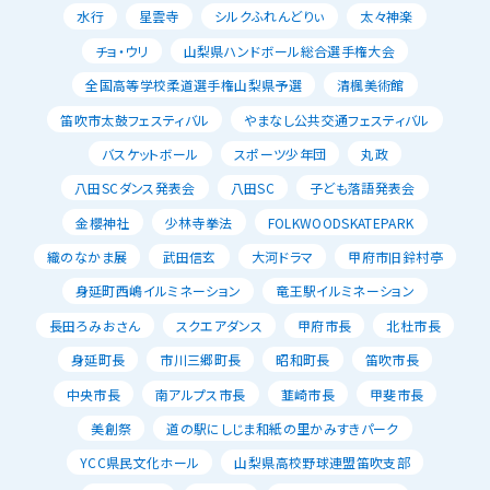
水行
星雲寺
シルクふれんどりぃ
太々神楽
チョ・ウリ
山梨県ハンドボール総合選手権大会
全国高等学校柔道選手権山梨県予選
清楓美術館
笛吹市太鼓フェスティバル
やまなし公共交通フェスティバル
バスケットボール
スポーツ少年団
丸政
八田SCダンス発表会
八田SC
子ども落語発表会
金櫻神社
少林寺拳法
FOLKWOODSKATEPARK
織のなかま展
武田信玄
大河ドラマ
甲府市旧鈴村亭
身延町西嶋イルミネーション
竜王駅イルミネーション
長田ろみおさん
スクエアダンス
甲府市長
北杜市長
身延町長
市川三郷町長
昭和町長
笛吹市長
中央市長
南アルプス市長
韮崎市長
甲斐市長
美創祭
道の駅にしじま和紙の里かみすきパーク
YCC県民文化ホール
山梨県高校野球連盟笛吹支部