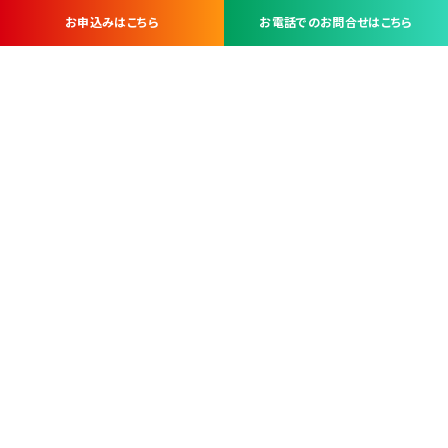
お申込みはこちら
お電話でのお問合せはこちら
お問い合わせ・お申し込みは
※当社は山梨県内 7 市 3 町を対象にケーブルテレビ・インターネ
ットサービスを提供する会社です。
総合受電窓口
コンタクトセンター
TEL.055-251-7111
甲府市北口2-14-14
MAP
＜電話＞ 月～金 9：00～19：00、（土・日・祝日）9：00～17：00
＜窓口＞ 月～土 9：00～16：30 ※日・祝日を除く
本社営業部