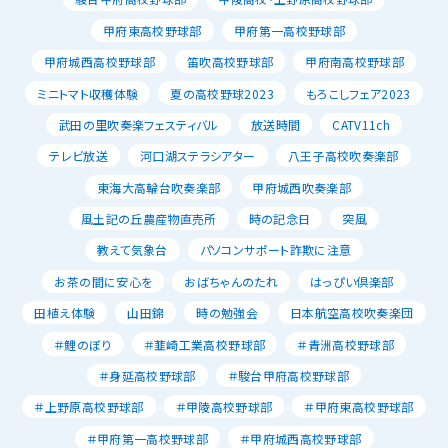
甲府東高校野球部
甲府第一高校野球部
甲府城西高校野球部
笛吹高校野球部
甲府南高校野球部
ミニトマト収穫体験
夏の高校野球2023
もろこしフェア2023
武田の里吹奏楽フェスティバル
放送時間
CATV11ch
テレビ放送
河口湖ステラシアター
八王子高校吹奏楽部
東海大高輪台吹奏楽部
甲府城西吹奏楽部
風土記の丘農産物直売所
時の記念日
突風
教えて気象台
パソコンサポート詐欺に注意
お茶の間に安心を
おばちゃんのたれ
はっぴい倶楽部
田植え体験
山田錦
時の勉強会
日本航空高校吹奏楽団
＃鯉のぼり
＃韮崎工業高校野球部
＃青洲高校野球部
＃身延高校野球部
＃駿台甲府高校野球部
＃上野原高校野球部
＃甲陵高校野球部
＃甲府東高校野球部
＃甲府第一高校野球部
＃甲府城西高校野球部