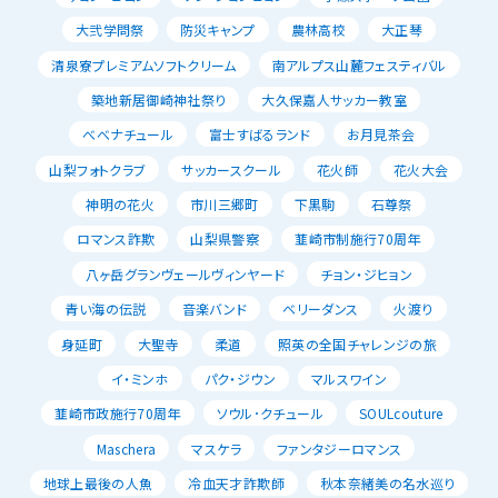
大弐学問祭
防災キャンプ
農林高校
大正琴
清泉寮プレミアムソフトクリーム
南アルプス山麓フェスティバル
築地新居御崎神社祭り
大久保嘉人サッカー教室
べべナチュール
富士すばるランド
お月見茶会
山梨フォトクラブ
サッカースクール
花火師
花火大会
神明の花火
市川三郷町
下黒駒
石尊祭
ロマンス詐欺
山梨県警察
韮崎市制施行70周年
八ヶ岳グランヴェールヴィンヤード
チョン・ジヒョン
青い海の伝説
音楽バンド
ベリーダンス
火渡り
身延町
大聖寺
柔道
照英の全国チャレンジの旅
イ・ミンホ
パク・ジウン
マルスワイン
韮崎市政施行70周年
ソウル･クチュール
SOULcouture
Maschera
マスケラ
ファンタジーロマンス
地球上最後の人魚
冷血天才詐欺師
秋本奈緒美の名水巡り