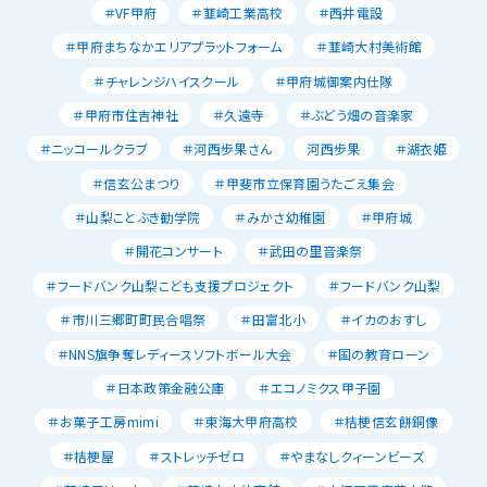
＃VF甲府
＃韮崎工業高校
＃西井電設
＃甲府まちなかエリアプラットフォーム
＃韮崎大村美術館
＃チャレンジハイスクール
＃甲府城御案内仕隊
＃甲府市住吉神社
＃久遠寺
＃ぶどう畑の音楽家
＃ニッコールクラブ
＃河西歩果さん
河西歩果
＃湖衣姫
＃信玄公まつり
＃甲斐市立保育園うたごえ集会
＃山梨ことぶき勧学院
＃みかさ幼稚園
＃甲府城
＃開花コンサート
＃武田の里音楽祭
＃フードバンク山梨こども支援プロジェクト
＃フードバンク山梨
＃市川三郷町町民合唱祭
＃田富北小
＃イカのおすし
＃NNS旗争奪レディースソフトボール大会
＃国の教育ローン
＃日本政策金融公庫
＃エコノミクス甲子園
＃お菓子工房mimi
＃東海大甲府高校
＃桔梗信玄餅銅像
＃桔梗屋
＃ストレッチゼロ
＃やまなしクィーンビーズ