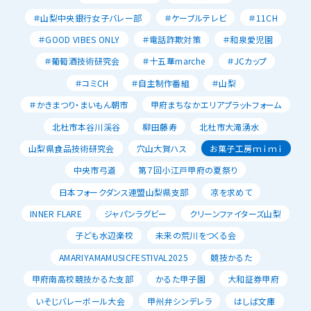
＃山梨中央銀行女子バレー部
＃ケーブルテレビ
＃11CH
＃GOOD VIBES ONLY
＃電話詐欺対策
＃和泉愛児園
＃葡萄酒技術研究会
＃十五華marche
＃JCカップ
＃コミCH
＃自主制作番組
＃山梨
＃かきまつり・まいもん朝市
甲府まちなかエリアプラットフォーム
北杜市本谷川渓谷
柳田藤寿
北杜市大滝湧水
山梨県食品技術研究会
穴山大賀ハス
お菓子工房ｍｉｍｉ
中央市弓道
第７回小江戸甲府の夏祭り
日本フォークダンス連盟山梨県支部
凉を求めて
INNER FLARE
ジャパンラグビー
クリーンファイターズ山梨
子ども水辺楽校
未来の荒川をつくる会
AMARIYAMAMUSICFESTIVAL2025
競技かるた
甲府南高校競技かるた支部
かるた甲子園
大和証券甲府
いそじバレーボール大会
甲州弁シンデレラ
はしば文庫