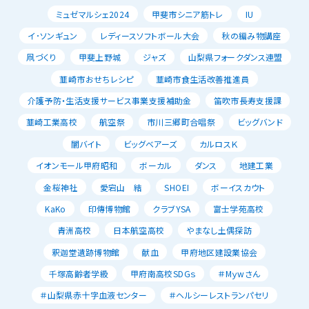
ミュゼマルシェ2024
甲斐市シニア筋トレ
IU
イ･ソンギュン
レディースソフトボール大会
秋の編み物講座
凧づくり
甲斐上野城
ジャズ
山梨県フォークダンス連盟
韮崎市おせちレシピ
韮崎市食生活改善推進員
介護予防・生活支援サービス事業支援補助金
笛吹市長寿支援課
韮崎工業高校
航空祭
市川三郷町合唱祭
ビッグバンド
闇バイト
ビッグベアーズ
カルロスＫ
イオンモール甲府昭和
ボーカル
ダンス
地建工業
金桜神社
愛宕山 結
SHOEI
ボーイスカウト
KaKo
印傳博物館
クラブYSA
富士学苑高校
青洲高校
日本航空高校
やまなし土偶探訪
釈迦堂遺跡博物館
献血
甲府地区建設業協会
千塚高齢者学級
甲府南高校SDGｓ
＃Mｙwさん
＃山梨県赤十字血液センター
＃ヘルシーレストランパセリ