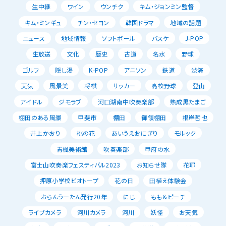
生中継
ワイン
ウンチク
キム・ジョンミン監督
キム・ミンギュ
チン・セヨン
韓国ドラマ
地域の話題
ニュース
地域情報
ソフトボール
バスケ
J-POP
生放送
文化
歴史
古道
名水
野球
ゴルフ
隠し湯
K-POP
アニソン
鉄道
渋滞
天気
風景美
将棋
サッカー
高校野球
登山
アイドル
ジモラブ
河口湖南中吹奏楽部
熟成黒たまご
棚田のある風景
甲斐市
棚田
御領棚田
根岸哲也
井上かおり
桃の花
あいうえおにぎり
モルック
青楓美術館
吹奏楽部
甲府の水
富士山吹奏楽フェスティバル2023
お知らせ隊
花耶
押原小学校ビオトープ
花の日
田植え体験会
おらんうーたん発行20年
にじ
もも＆ピーチ
ライブカメラ
河川カメラ
河川
妖怪
お天気