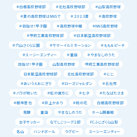
＃白根高校野球部
＃北杜高校野球部
＃山梨高校野球
＃夏の高校野球はNNSで
＃２０２３夏
＃高校野球
＃目指せ！甲子園
＃高校野球中継
＃NNS高校野球
＃甲府工業高校野球部
＃日本航空高校野球部
＃穴山さくら公園
＃サマーイルミネーション
＃もも＆ピーチ
＃スーシーエンティー
＃童謡
＃やまなしのうた
目指せ！甲子園
山梨高校野球
甲府工業高校野球部
日本航空高校野球部
北杜高校野球部
＃にじ
＃あいうえおにぎり
＃ローズジャルダン
＃北杜市
＃バラが咲いた
＃虹の彼方に
＃七夕
＃たなばたさま
＃根岸哲也
＃井上かおり
＃桃の花
白根高校野球部
発酵
童謡
やまなしのうた
ホーム開幕戦
女子サッカー
なでしこリーグ２部
FCふじざくら山梨
名山
ハンドボール
ラグビー
スーシーエンティー