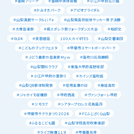
＃韮崎アリーナ
＃韮崎中央体育館
＃小江戸甲府花小路
#かみすきパーク
＃アピオブライダル
＃山梨演劇サークルLｉｆｅ
＃山梨県高校総体サッカー男子決勝
＃大衆音楽祭
＃県スポレク祭フォークダンス大会
＃柏好文
＃0LDK
＃芙蓉建設
１００人カイギFES
＃山梨交響楽団
＃こどものブックフェスタ
＃甲斐市スケートボードパーク
＃ぶどう農家の音楽家Ｍｙｗ
＃笛吹川石和鵜飼
＃山梨理科クラブ
＃東海大甲府高野球部
＃小江戸甲府の夏祭り
＃カインズ笛吹店
＃山梨QB新体制発表
＃信用金庫の日
＃身延高校
＃ジャガイモ収穫祭
＃甲府西高
＃ヴァンフォーレ甲府
＃ジモラブ
＃シアタープロレス花鳥風月
＃甲斐市サクラまつり２０２６
＃ＦＣふじざくら山梨
#ふるるこども園
＃山梨学院高校吹奏楽部
＃ライブ映像１１９
＃甲斐善光寺