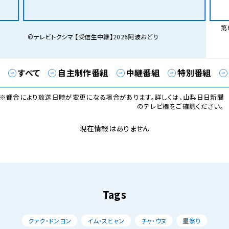
第6
©テレビトクシマ 【受信生中継】2026阿波おどり
すべて
自主制作番組
中継番組
特別番組
※都合により放送日時が変更になる場合があります。詳しくは、山梨日日新聞
のテレビ欄をご確認ください。
現在情報はありません
Tags
クァク・ドンヨン
イム・スヒャン
チャ・ウヌ
星祭り