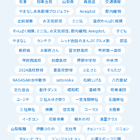
気象
知事会見
山梨県
再放送
交通情報
やまなし未来劇場プロジェクト
Aneqdot
郡内織物
出前授業
お天気妖怪
ミニSL
笛吹わんぱく相撲
わんぱく相撲，ミニSL，お天気妖怪，郡内織物，Aneqdot，
子ども
やまなし
カンテク
レッド吉田のまんぷくグルメ旅
部活
新府城
お新府さん
習志野高校
甲府第一高校
甲府西高校
巨摩高校
押原中学校
中央市
2024高校野球
夏高校野球
ふるさと
そらたび
NAGASAKI水中散歩
satonoka
松崎しげる
八代亜紀
文化協会
創作ダンス
昭和町
韮崎市
吹奏楽団
ユ・ジテ
三社みゆき祭り
一宮浅間神社
玉諸神社
三社神社
神輿
信玄堤
コーラス
太極拳
イ・ボヨン
花様年華
萌木の村
清里テラス
山梨銘醸
伊藤ひろの
北杜市
チョン・ソニ
ジニョン
チョン・ヒヨン
ソン・ジョンヒョン
小瀬スポーツ公園