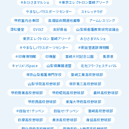
＃おひさまマルシェ
＃東京エレクトロン韮崎アリーナ
やまなしパラスポーツセンター
ストレッチラボ
甲府室内合奏団
高畑延命開運地蔵尊
アームレスリング
深松優宝
EVOLT
友好県省
山梨県看護教育研究協議会
東京エレクトロン 韮崎アリーナ
おひさまマルシェ
＃やまなしパラスポーツセンター
＃釈迦堂遺跡博物館
＃印傳博物館
印傳屋
韮崎大村記念公園
栗原恵
キャリメリSpace
山梨県舞踊連盟
北杜フラ・フェスティバル
帝京山梨看護専門学校
韮崎工業高校野球部
山梨学院高校野球部
帝京第三高校野球部
甲府商業高校野球部
甲府昭和高校野球部
農林高校野球部
甲府西高校野球部
東海大甲府高校野球部
＃目指せ！テッペン
目指せ！テッペン
韮崎高校野球部
巨摩高校野球部
青洲高校野球部
身延高校野球部
駿台甲府高校野球部
甲陵高校・上野原高校野球部