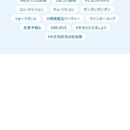
#防災リズム体操
ふるさと納税
#となりのトトロ
ユン・ドゥジュン
キム・ジヒョン
ポンダンポンダン
フォークダンス
大規模婚活パーティー
ウインターカップ
気象予報士
#BELIEVE
#手をたたきましょう
#お天気妖怪出前授業