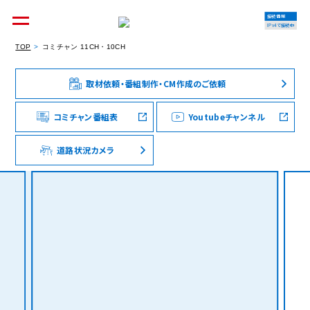
接続情報
IPv4で接続中
TOP
コミチャン 11CH・10CH
取材依頼・番組制作・CM作成のご依頼
個人のお客様
集合住宅オーナーの方
コミチャン番組表
Youtubeチャンネル
道路状況カメラ
法人のお客様
料金シミュレーション
資料請求