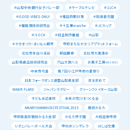
＃山梨中央銀行女子バレー部
＃ケーブルテレビ
＃11CH
＃GOOD VIBES ONLY
＃電話詐欺対策
＃和泉愛児園
＃葡萄酒技術研究会
＃十五華marche
＃JCカップ
＃コミCH
＃自主制作番組
＃山梨
＃かきまつり・まいもん朝市
甲府まちなかエリアプラットフォーム
北杜市本谷川渓谷
柳田藤寿
北杜市大滝湧水
山梨県食品技術研究会
穴山大賀ハス
お菓子工房ｍｉｍｉ
中央市弓道
第７回小江戸甲府の夏祭り
日本フォークダンス連盟山梨県支部
凉を求めて
INNER FLARE
ジャパンラグビー
クリーンファイターズ山梨
子ども水辺楽校
未来の荒川をつくる会
AMARIYAMAMUSICFESTIVAL2025
競技かるた
甲府南高校競技かるた支部
かるた甲子園
大和証券甲府
いそじバレーボール大会
甲州弁シンデレラ
はしば文庫