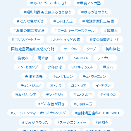
＃あ・い・う・え・おにぎり
＃甲斐マンガ塾
＃昭和町西条二区ふるさと祭り
＃はみがきのうた
＃どんな色が好き
＃しゃぼん玉
＃電話詐欺抑止装置
＃お茶の間に安心を
＃ゴールキーパースクール
＃蹴農人
＃ゴルフパートナー
＃北杜ヒュッゲの森
＃道の駅南きよさと
国指定重要無形民俗文化財
サークル
クラブ
美和神社
笛吹市
湯立祭
祭り
SADOYA
ワイナリー
アン・ヒョソブ
少年野球
SKYキャッスル
甲府市
天津司の舞
キム・ソヒョン
チェ・ウォニョン
チョン・ジュノ
オ・ナラ
ユン・セア
イ・テラン
ヨム・ジョンア
チン・ギジュ
キム・スルギ
#やまうた
#どんな色が好き
#しゃぼん玉
#スーシエンティーオリジナルソング
#歯科矯正歯科GOOD SMILE
#はみがきのうた
#スーシエンティー
#蓮照寺