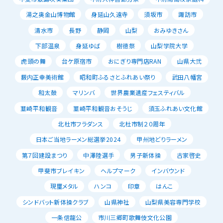
湯之奥金山博物館
身延山久遠寺
須坂市
諏訪市
清水市
長野
静岡
山梨
おみゆきさん
下部温泉
身延ゆば
樹徳祭
山梨学院大学
虎頭の舞
台ケ原宿市
おにぎり専門店RAN
山県大弐
薮内正幸美術館
昭和町ふるさとふれあい祭り
武田八幡宮
和太鼓
マリンバ
世界農業遺産フェスティバル
韮崎平和観音
韮崎平和観音おそうじ
須玉ふれあい文化館
北杜市フラダンス
北杜市制２０周年
日本ご当地ラーメン総選挙2024
甲州地どりラーメン
第７回建設まつり
中澤陸選手
男子新体操
古家啓史
甲斐市ブレイキン
ヘルプマーク
インバウンド
現璽メタル
ハンコ
印章
はんこ
シンドバット新体操クラブ
山県神社
山梨県美容専門学校
一条信龍公
市川三郷町歌舞伎文化公園