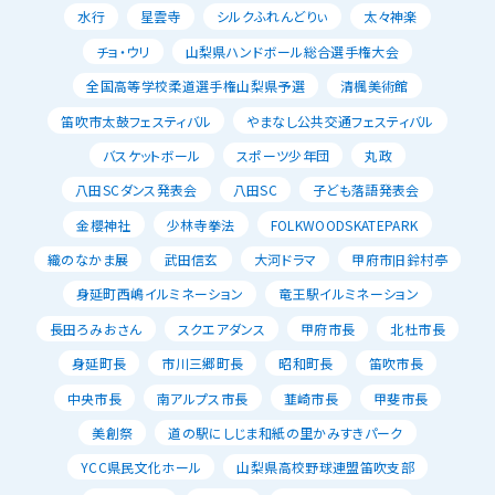
水行
星雲寺
シルクふれんどりぃ
太々神楽
チョ・ウリ
山梨県ハンドボール総合選手権大会
全国高等学校柔道選手権山梨県予選
清楓美術館
笛吹市太鼓フェスティバル
やまなし公共交通フェスティバル
バスケットボール
スポーツ少年団
丸政
八田SCダンス発表会
八田SC
子ども落語発表会
金櫻神社
少林寺拳法
FOLKWOODSKATEPARK
織のなかま展
武田信玄
大河ドラマ
甲府市旧鈴村亭
身延町西嶋イルミネーション
竜王駅イルミネーション
長田ろみおさん
スクエアダンス
甲府市長
北杜市長
身延町長
市川三郷町長
昭和町長
笛吹市長
中央市長
南アルプス市長
韮崎市長
甲斐市長
美創祭
道の駅にしじま和紙の里かみすきパーク
YCC県民文化ホール
山梨県高校野球連盟笛吹支部