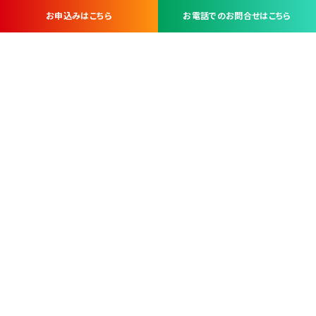
お申込みはこちら
お電話でのお問合せはこちら
お問い合わせ・お申し込みは
※当社は山梨県内 7 市 3 町を対象にケーブルテレビ・インターネ
ットサービスを提供する会社です。
総合受電窓口
コンタクトセンター
TEL.055-251-7111
甲府市北口2-14-14
MAP
＜電話＞ 月～金 9：00～19：00、（土・日・祝日）9：00～17：00
＜窓口＞ 月～土 9：00～16：30 ※日・祝日を除く
本社営業部