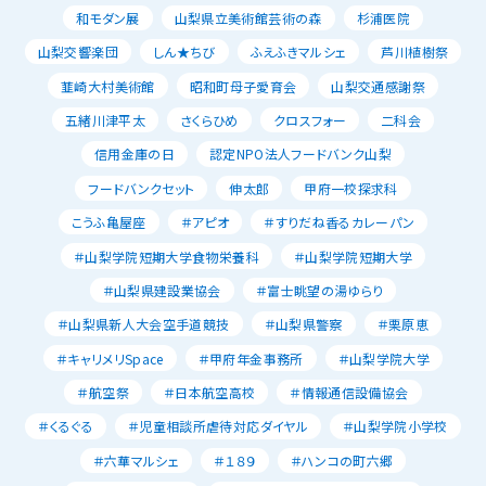
和モダン展
山梨県立美術館芸術の森
杉浦医院
山梨交響楽団
しん★ちび
ふえふきマルシェ
芦川植樹祭
韮崎大村美術館
昭和町母子愛育会
山梨交通感謝祭
五緒川津平太
さくらひめ
クロスフォー
二科会
信用金庫の日
認定NPO法人フードバンク山梨
フードバンクセット
伸太郎
甲府一校探求科
こうふ亀屋座
＃アピオ
＃すりだね香るカレーパン
＃山梨学院短期大学食物栄養科
＃山梨学院短期大学
＃山梨県建設業協会
＃富士眺望の湯ゆらり
＃山梨県新人大会空手道競技
＃山梨県警察
＃栗原恵
＃キャリメリSpace
＃甲府年金事務所
＃山梨学院大学
＃航空祭
＃日本航空高校
＃情報通信設備協会
＃くるぐる
＃児童相談所虐待対応ダイヤル
＃山梨学院小学校
＃六華マルシェ
＃１８９
＃ハンコの町六郷