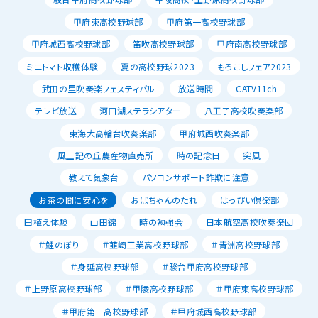
甲府東高校野球部
甲府第一高校野球部
甲府城西高校野球部
笛吹高校野球部
甲府南高校野球部
ミニトマト収穫体験
夏の高校野球2023
もろこしフェア2023
武田の里吹奏楽フェスティバル
放送時間
CATV11ch
テレビ放送
河口湖ステラシアター
八王子高校吹奏楽部
東海大高輪台吹奏楽部
甲府城西吹奏楽部
風土記の丘農産物直売所
時の記念日
突風
教えて気象台
パソコンサポート詐欺に注意
お茶の間に安心を
おばちゃんのたれ
はっぴい倶楽部
田植え体験
山田錦
時の勉強会
日本航空高校吹奏楽団
＃鯉のぼり
＃韮崎工業高校野球部
＃青洲高校野球部
＃身延高校野球部
＃駿台甲府高校野球部
＃上野原高校野球部
＃甲陵高校野球部
＃甲府東高校野球部
＃甲府第一高校野球部
＃甲府城西高校野球部