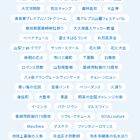
大弐学問祭
防災キャンプ
農林高校
大正琴
清泉寮プレミアムソフトクリーム
南アルプス山麓フェスティバル
築地新居御崎神社祭り
大久保嘉人サッカー教室
べべナチュール
富士すばるランド
お月見茶会
山梨フォトクラブ
サッカースクール
花火師
花火大会
神明の花火
市川三郷町
下黒駒
石尊祭
ロマンス詐欺
山梨県警察
韮崎市制施行70周年
八ヶ岳グランヴェールヴィンヤード
チョン・ジヒョン
青い海の伝説
音楽バンド
ベリーダンス
火渡り
身延町
大聖寺
柔道
照英の全国チャレンジの旅
イ・ミンホ
パク・ジウン
マルスワイン
韮崎市政施行70周年
ソウル･クチュール
SOULcouture
Maschera
マスケラ
ファンタジーロマンス
地球上最後の人魚
冷血天才詐欺師
秋本奈緒美の名水巡り