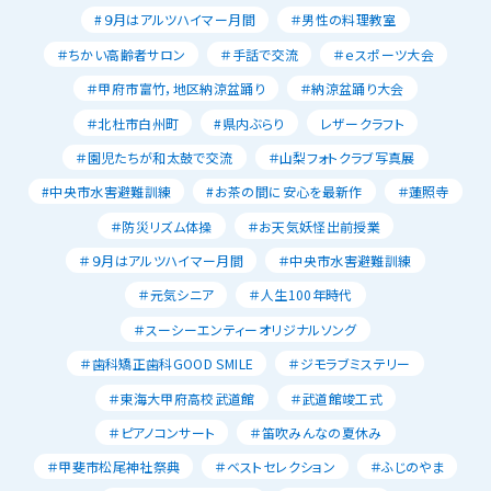
#９月はアルツハイマー月間
＃男性の料理教室
＃ちかい高齢者サロン
＃手話で交流
＃ｅスポーツ大会
＃甲府市富竹，地区納涼盆踊り
＃納涼盆踊り大会
＃北杜市白州町
#県内ぶらり
レザークラフト
＃園児たちが和太鼓で交流
＃山梨フォトクラブ写真展
#中央市水害避難訓練
#お茶の間に安心を最新作
＃蓮照寺
＃防災リズム体操
＃お天気妖怪出前授業
＃９月はアルツハイマー月間
＃中央市水害避難訓練
＃元気シニア
＃人生100年時代
＃スーシーエンティーオリジナルソング
＃歯科矯正歯科GOOD SMILE
＃ジモラブミステリー
＃東海大甲府高校武道館
＃武道館竣工式
＃ピアノコンサート
＃笛吹みんなの夏休み
＃甲斐市松尾神社祭典
＃ベストセレクション
＃ふじのやま