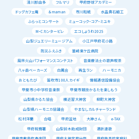
淺川那由多
フルマリ
甲府野球アカデミー
ドッグカフェ庵
＆maman
市川和紙
水晶貴石細工
ふらっとコンサート
ミューコック・コア・ミユキ
M・Cカンタービレ
エコしょうわ2025
山梨ジュエリーミュージアム
小江戸甲府花小路
防災ふえふき
韮崎東ケ丘病院
風林火山パフォーマンスコンテスト
音楽療法士の歌声喫茶
八ヶ岳ベーカーズ
白鳳会
再生ラン
ハーモニカ
おともたび
笛吹市100人カイギ
情報通信設備協会
甲斐市小中学校音楽祭
甲斐市競技かるたを楽しもう
山梨県かるた協会
横近習大神宮
柳町大神宮
山梨県ハーモニカ協議会
やまなしカルチャーランド
松村洋蘭
合唱
甲府盆地
大神さん
e-TAX
甲府税務署
山梨鈴木助成財団
酒折連歌
甲斐市敷島吹奏楽団
甲府大神宮節分祭
甲府南高校家庭科