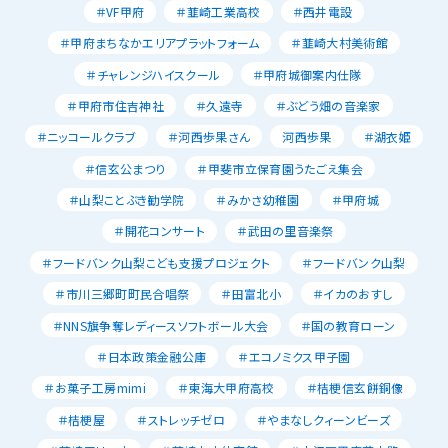
＃VF甲府
＃韮崎工業高校
＃西井電設
＃甲府まちなかエリアプラットフォーム
＃韮崎大村美術館
＃チャレンジハイスクール
＃甲府城御案内仕隊
＃甲府市住吉神社
＃久遠寺
＃ぶどう畑の音楽家
＃ニッコールクラブ
＃河西歩果さん
河西歩果
＃湖衣姫
＃信玄公まつり
＃甲斐市立保育園うたごえ集会
＃山梨ことぶき勧学院
＃みかさ幼稚園
＃甲府城
＃開花コンサート
＃武田の里音楽祭
＃フードバンク山梨こども支援プロジェクト
＃フードバンク山梨
＃市川三郷町町民合唱祭
＃田富北小
＃イカのおすし
＃NNS旗争奪レディースソフトボール大会
＃国の教育ローン
＃日本政策金融公庫
＃エコノミクス甲子園
＃お菓子工房mimi
＃東海大甲府高校
＃桔梗信玄餅銅像
＃桔梗屋
＃ストレッチゼロ
＃やまなしクィーンビーズ