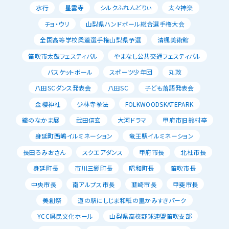
水行
星雲寺
シルクふれんどりぃ
太々神楽
チョ・ウリ
山梨県ハンドボール総合選手権大会
全国高等学校柔道選手権山梨県予選
清楓美術館
笛吹市太鼓フェスティバル
やまなし公共交通フェスティバル
バスケットボール
スポーツ少年団
丸政
八田SCダンス発表会
八田SC
子ども落語発表会
金櫻神社
少林寺拳法
FOLKWOODSKATEPARK
織のなかま展
武田信玄
大河ドラマ
甲府市旧鈴村亭
身延町西嶋イルミネーション
竜王駅イルミネーション
長田ろみおさん
スクエアダンス
甲府市長
北杜市長
身延町長
市川三郷町長
昭和町長
笛吹市長
中央市長
南アルプス市長
韮崎市長
甲斐市長
美創祭
道の駅にしじま和紙の里かみすきパーク
YCC県民文化ホール
山梨県高校野球連盟笛吹支部