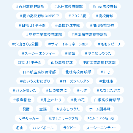
＃白根高校野球部
＃北杜高校野球部
＃山梨高校野球
＃夏の高校野球はNNSで
＃２０２３夏
＃高校野球
＃目指せ！甲子園
＃高校野球中継
＃NNS高校野球
＃甲府工業高校野球部
＃日本航空高校野球部
＃穴山さくら公園
＃サマーイルミネーション
＃もも＆ピーチ
＃スーシーエンティー
＃童謡
＃やまなしのうた
目指せ！甲子園
山梨高校野球
甲府工業高校野球部
日本航空高校野球部
北杜高校野球部
＃にじ
＃あいうえおにぎり
＃ローズジャルダン
＃北杜市
＃バラが咲いた
＃虹の彼方に
＃七夕
＃たなばたさま
＃根岸哲也
＃井上かおり
＃桃の花
白根高校野球部
発酵
童謡
やまなしのうた
ホーム開幕戦
女子サッカー
なでしこリーグ２部
FCふじざくら山梨
名山
ハンドボール
ラグビー
スーシーエンティー