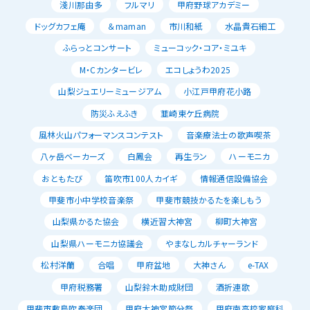
淺川那由多
フルマリ
甲府野球アカデミー
ドッグカフェ庵
＆maman
市川和紙
水晶貴石細工
ふらっとコンサート
ミューコック・コア・ミユキ
M・Cカンタービレ
エコしょうわ2025
山梨ジュエリーミュージアム
小江戸甲府花小路
防災ふえふき
韮崎東ケ丘病院
風林火山パフォーマンスコンテスト
音楽療法士の歌声喫茶
八ヶ岳ベーカーズ
白鳳会
再生ラン
ハーモニカ
おともたび
笛吹市100人カイギ
情報通信設備協会
甲斐市小中学校音楽祭
甲斐市競技かるたを楽しもう
山梨県かるた協会
横近習大神宮
柳町大神宮
山梨県ハーモニカ協議会
やまなしカルチャーランド
松村洋蘭
合唱
甲府盆地
大神さん
e-TAX
甲府税務署
山梨鈴木助成財団
酒折連歌
甲斐市敷島吹奏楽団
甲府大神宮節分祭
甲府南高校家庭科