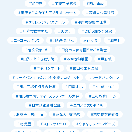
＃VF甲府
＃韮崎工業高校
＃西井電設
＃甲府まちなかエリアプラットフォーム
＃韮崎大村美術館
＃チャレンジハイスクール
＃甲府城御案内仕隊
＃甲府市住吉神社
＃久遠寺
＃ぶどう畑の音楽家
＃ニッコールクラブ
＃河西歩果さん
河西歩果
＃湖衣姫
＃信玄公まつり
＃甲斐市立保育園うたごえ集会
＃山梨ことぶき勧学院
＃みかさ幼稚園
＃甲府城
＃開花コンサート
＃武田の里音楽祭
＃フードバンク山梨こども支援プロジェクト
＃フードバンク山梨
＃市川三郷町町民合唱祭
＃田富北小
＃イカのおすし
＃NNS旗争奪レディースソフトボール大会
＃国の教育ローン
＃日本政策金融公庫
＃エコノミクス甲子園
＃お菓子工房mimi
＃東海大甲府高校
＃桔梗信玄餅銅像
＃桔梗屋
＃ストレッチゼロ
＃やまなしクィーンビーズ