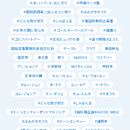
＃あ・い・う・え・おにぎり
＃甲斐マンガ塾
＃昭和町西条二区ふるさと祭り
＃はみがきのうた
＃どんな色が好き
＃しゃぼん玉
＃電話詐欺抑止装置
＃お茶の間に安心を
＃ゴールキーパースクール
＃蹴農人
＃ゴルフパートナー
＃北杜ヒュッゲの森
＃道の駅南きよさと
国指定重要無形民俗文化財
サークル
クラブ
美和神社
笛吹市
湯立祭
祭り
SADOYA
ワイナリー
アン・ヒョソブ
少年野球
SKYキャッスル
甲府市
天津司の舞
キム・ソヒョン
チェ・ウォニョン
チョン・ジュノ
オ・ナラ
ユン・セア
イ・テラン
ヨム・ジョンア
チン・ギジュ
キム・スルギ
#やまうた
#どんな色が好き
#しゃぼん玉
#スーシエンティーオリジナルソング
#歯科矯正歯科GOOD SMILE
#はみがきのうた
#スーシエンティー
#蓮照寺