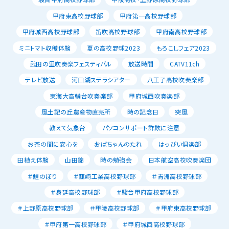
甲府東高校野球部
甲府第一高校野球部
甲府城西高校野球部
笛吹高校野球部
甲府南高校野球部
ミニトマト収穫体験
夏の高校野球2023
もろこしフェア2023
武田の里吹奏楽フェスティバル
放送時間
CATV11ch
テレビ放送
河口湖ステラシアター
八王子高校吹奏楽部
東海大高輪台吹奏楽部
甲府城西吹奏楽部
風土記の丘農産物直売所
時の記念日
突風
教えて気象台
パソコンサポート詐欺に注意
お茶の間に安心を
おばちゃんのたれ
はっぴい倶楽部
田植え体験
山田錦
時の勉強会
日本航空高校吹奏楽団
＃鯉のぼり
＃韮崎工業高校野球部
＃青洲高校野球部
＃身延高校野球部
＃駿台甲府高校野球部
＃上野原高校野球部
＃甲陵高校野球部
＃甲府東高校野球部
＃甲府第一高校野球部
＃甲府城西高校野球部