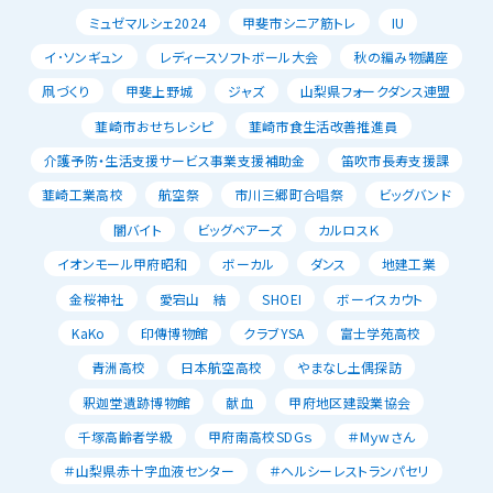
ミュゼマルシェ2024
甲斐市シニア筋トレ
IU
イ･ソンギュン
レディースソフトボール大会
秋の編み物講座
凧づくり
甲斐上野城
ジャズ
山梨県フォークダンス連盟
韮崎市おせちレシピ
韮崎市食生活改善推進員
介護予防・生活支援サービス事業支援補助金
笛吹市長寿支援課
韮崎工業高校
航空祭
市川三郷町合唱祭
ビッグバンド
闇バイト
ビッグベアーズ
カルロスＫ
イオンモール甲府昭和
ボーカル
ダンス
地建工業
金桜神社
愛宕山 結
SHOEI
ボーイスカウト
KaKo
印傳博物館
クラブYSA
富士学苑高校
青洲高校
日本航空高校
やまなし土偶探訪
釈迦堂遺跡博物館
献血
甲府地区建設業協会
千塚高齢者学級
甲府南高校SDGｓ
＃Mｙwさん
＃山梨県赤十字血液センター
＃ヘルシーレストランパセリ