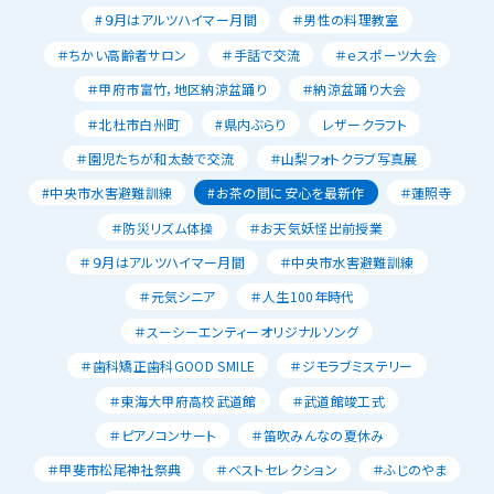
#９月はアルツハイマー月間
＃男性の料理教室
＃ちかい高齢者サロン
＃手話で交流
＃ｅスポーツ大会
＃甲府市富竹，地区納涼盆踊り
＃納涼盆踊り大会
＃北杜市白州町
#県内ぶらり
レザークラフト
＃園児たちが和太鼓で交流
＃山梨フォトクラブ写真展
#中央市水害避難訓練
#お茶の間に安心を最新作
＃蓮照寺
＃防災リズム体操
＃お天気妖怪出前授業
＃９月はアルツハイマー月間
＃中央市水害避難訓練
＃元気シニア
＃人生100年時代
＃スーシーエンティーオリジナルソング
＃歯科矯正歯科GOOD SMILE
＃ジモラブミステリー
＃東海大甲府高校武道館
＃武道館竣工式
＃ピアノコンサート
＃笛吹みんなの夏休み
＃甲斐市松尾神社祭典
＃ベストセレクション
＃ふじのやま