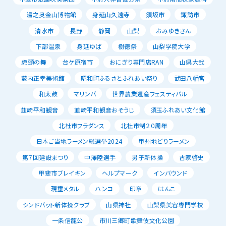
湯之奥金山博物館
身延山久遠寺
須坂市
諏訪市
清水市
長野
静岡
山梨
おみゆきさん
下部温泉
身延ゆば
樹徳祭
山梨学院大学
虎頭の舞
台ケ原宿市
おにぎり専門店RAN
山県大弐
薮内正幸美術館
昭和町ふるさとふれあい祭り
武田八幡宮
和太鼓
マリンバ
世界農業遺産フェスティバル
韮崎平和観音
韮崎平和観音おそうじ
須玉ふれあい文化館
北杜市フラダンス
北杜市制２０周年
日本ご当地ラーメン総選挙2024
甲州地どりラーメン
第７回建設まつり
中澤陸選手
男子新体操
古家啓史
甲斐市ブレイキン
ヘルプマーク
インバウンド
現璽メタル
ハンコ
印章
はんこ
シンドバット新体操クラブ
山県神社
山梨県美容専門学校
一条信龍公
市川三郷町歌舞伎文化公園