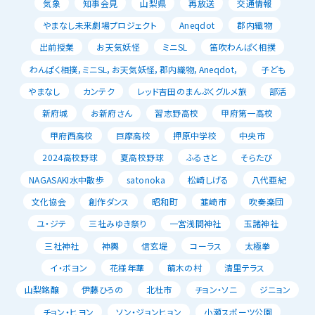
気象
知事会見
山梨県
再放送
交通情報
やまなし未来劇場プロジェクト
Aneqdot
郡内織物
出前授業
お天気妖怪
ミニSL
笛吹わんぱく相撲
わんぱく相撲，ミニSL，お天気妖怪，郡内織物，Aneqdot，
子ども
やまなし
カンテク
レッド吉田のまんぷくグルメ旅
部活
新府城
お新府さん
習志野高校
甲府第一高校
甲府西高校
巨摩高校
押原中学校
中央市
2024高校野球
夏高校野球
ふるさと
そらたび
NAGASAKI水中散歩
satonoka
松崎しげる
八代亜紀
文化協会
創作ダンス
昭和町
韮崎市
吹奏楽団
ユ・ジテ
三社みゆき祭り
一宮浅間神社
玉諸神社
三社神社
神輿
信玄堤
コーラス
太極拳
イ・ボヨン
花様年華
萌木の村
清里テラス
山梨銘醸
伊藤ひろの
北杜市
チョン・ソニ
ジニョン
チョン・ヒヨン
ソン・ジョンヒョン
小瀬スポーツ公園