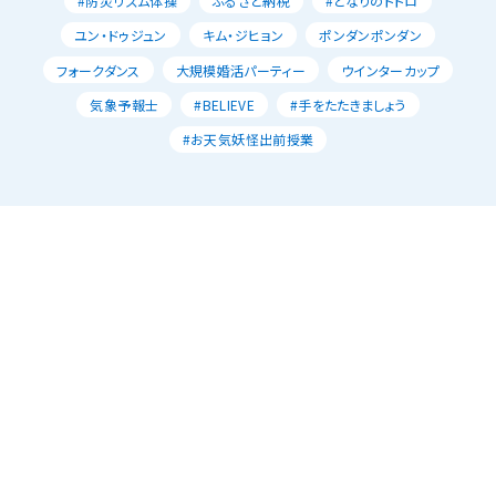
#防災リズム体操
ふるさと納税
#となりのトトロ
ユン・ドゥジュン
キム・ジヒョン
ポンダンポンダン
フォークダンス
大規模婚活パーティー
ウインターカップ
気象予報士
#BELIEVE
#手をたたきましょう
#お天気妖怪出前授業