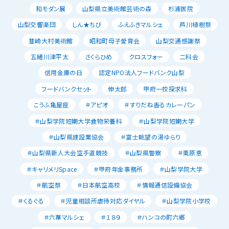
和モダン展
山梨県立美術館芸術の森
杉浦医院
山梨交響楽団
しん★ちび
ふえふきマルシェ
芦川植樹祭
韮崎大村美術館
昭和町母子愛育会
山梨交通感謝祭
五緒川津平太
さくらひめ
クロスフォー
二科会
信用金庫の日
認定NPO法人フードバンク山梨
フードバンクセット
伸太郎
甲府一校探求科
こうふ亀屋座
＃アピオ
＃すりだね香るカレーパン
＃山梨学院短期大学食物栄養科
＃山梨学院短期大学
＃山梨県建設業協会
＃富士眺望の湯ゆらり
＃山梨県新人大会空手道競技
＃山梨県警察
＃栗原恵
＃キャリメリSpace
＃甲府年金事務所
＃山梨学院大学
＃航空祭
＃日本航空高校
＃情報通信設備協会
＃くるぐる
＃児童相談所虐待対応ダイヤル
＃山梨学院小学校
＃六華マルシェ
＃１８９
＃ハンコの町六郷