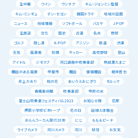
生中継
ワイン
ウンチク
キム・ジョンミン監督
キム・ミンギュ
チン・セヨン
韓国ドラマ
地域の話題
ニュース
地域情報
ソフトボール
バスケ
J-POP
生放送
文化
歴史
古道
名水
野球
ゴルフ
隠し湯
K-POP
アニソン
鉄道
渋滞
天気
風景美
将棋
サッカー
高校野球
登山
アイドル
ジモラブ
河口湖南中吹奏楽部
熟成黒たまご
棚田のある風景
甲斐市
棚田
御領棚田
根岸哲也
井上かおり
桃の花
あいうえおにぎり
モルック
青楓美術館
吹奏楽部
甲府の水
富士山吹奏楽フェスティバル2023
お知らせ隊
花耶
押原小学校ビオトープ
花の日
田植え体験会
おらんうーたん発行20年
にじ
もも＆ピーチ
ライブカメラ
河川カメラ
河川
妖怪
お天気