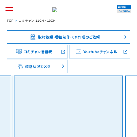
接続情報
IPv4で接続中
TOP
コミチャン 11CH・10CH
取材依頼・番組制作・CM作成のご依頼
個人のお客様
集合住宅オーナーの方
コミチャン番組表
Youtubeチャンネル
道路状況カメラ
法人のお客様
料金シミュレーション
資料請求