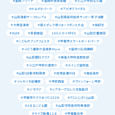
＃韮崎アリーナ
＃韮崎中央体育館
＃小江戸甲府花小路
#かみすきパーク
＃アピオブライダル
＃山梨演劇サークルLｉｆｅ
＃山梨県高校総体サッカー男子決勝
＃大衆音楽祭
＃県スポレク祭フォークダンス大会
＃柏好文
＃0LDK
＃芙蓉建設
１００人カイギFES
＃山梨交響楽団
＃こどものブックフェスタ
＃甲斐市スケートボードパーク
＃ぶどう農家の音楽家Ｍｙｗ
＃笛吹川石和鵜飼
＃山梨理科クラブ
＃東海大甲府高野球部
＃小江戸甲府の夏祭り
＃カインズ笛吹店
＃山梨QB新体制発表
＃信用金庫の日
＃身延高校
＃ジャガイモ収穫祭
＃甲府西高
＃ヴァンフォーレ甲府
＃ジモラブ
＃シアタープロレス花鳥風月
＃甲斐市サクラまつり２０２６
＃ＦＣふじざくら山梨
#ふるるこども園
＃山梨学院高校吹奏楽部
＃ライブ映像１１９
＃甲斐善光寺