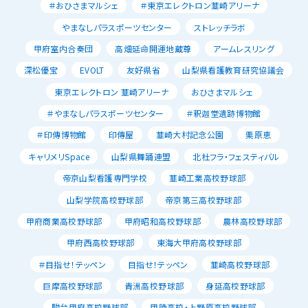
＃おひさまマルシェ
＃東京エレクトロン韮崎アリーナ
やまなしパラスポーツセンター
ストレッチラボ
甲府室内合奏団
高畑延命開運地蔵尊
アームレスリング
深松優宝
EVOLT
友好県省
山梨県看護教育研究協議会
東京エレクトロン 韮崎アリーナ
おひさまマルシェ
＃やまなしパラスポーツセンター
＃釈迦堂遺跡博物館
＃印傳博物館
印傳屋
韮崎大村記念公園
栗原恵
キャリメリSpace
山梨県舞踊連盟
北杜フラ・フェスティバル
帝京山梨看護専門学校
韮崎工業高校野球部
山梨学院高校野球部
帝京第三高校野球部
甲府商業高校野球部
甲府昭和高校野球部
農林高校野球部
甲府西高校野球部
東海大甲府高校野球部
＃目指せ！テッペン
目指せ！テッペン
韮崎高校野球部
巨摩高校野球部
青洲高校野球部
身延高校野球部
駿台甲府高校野球部
甲陵高校・上野原高校野球部