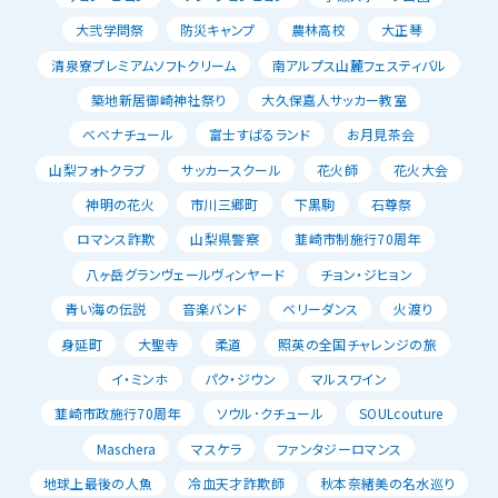
大弐学問祭
防災キャンプ
農林高校
大正琴
清泉寮プレミアムソフトクリーム
南アルプス山麓フェスティバル
築地新居御崎神社祭り
大久保嘉人サッカー教室
べべナチュール
富士すばるランド
お月見茶会
山梨フォトクラブ
サッカースクール
花火師
花火大会
神明の花火
市川三郷町
下黒駒
石尊祭
ロマンス詐欺
山梨県警察
韮崎市制施行70周年
八ヶ岳グランヴェールヴィンヤード
チョン・ジヒョン
青い海の伝説
音楽バンド
ベリーダンス
火渡り
身延町
大聖寺
柔道
照英の全国チャレンジの旅
イ・ミンホ
パク・ジウン
マルスワイン
韮崎市政施行70周年
ソウル･クチュール
SOULcouture
Maschera
マスケラ
ファンタジーロマンス
地球上最後の人魚
冷血天才詐欺師
秋本奈緒美の名水巡り