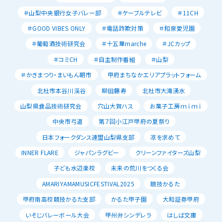
＃山梨中央銀行女子バレー部
＃ケーブルテレビ
＃11CH
＃GOOD VIBES ONLY
＃電話詐欺対策
＃和泉愛児園
＃葡萄酒技術研究会
＃十五華marche
＃JCカップ
＃コミCH
＃自主制作番組
＃山梨
＃かきまつり・まいもん朝市
甲府まちなかエリアプラットフォーム
北杜市本谷川渓谷
柳田藤寿
北杜市大滝湧水
山梨県食品技術研究会
穴山大賀ハス
お菓子工房ｍｉｍｉ
中央市弓道
第７回小江戸甲府の夏祭り
日本フォークダンス連盟山梨県支部
凉を求めて
INNER FLARE
ジャパンラグビー
クリーンファイターズ山梨
子ども水辺楽校
未来の荒川をつくる会
AMARIYAMAMUSICFESTIVAL2025
競技かるた
甲府南高校競技かるた支部
かるた甲子園
大和証券甲府
いそじバレーボール大会
甲州弁シンデレラ
はしば文庫