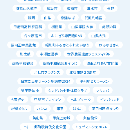
身延山久遠寺
須坂市
諏訪市
清水市
長野
静岡
山梨
身延ゆば
武田八幡宮
甲府南高校家庭科
樹徳祭
山梨学院大学
虎頭の舞
台ケ原宿市
おにぎり専門店RAN
山県大弐
薮内正幸美術館
昭和町ふるさとふれあい祭り
おみゆきさん
和太鼓
中澤陸選手
世界農業遺産フェスティバル
韮崎平和観音
韮崎平和観音おそうじ
須玉ふれあい文化館
北杜市フラダンス
北杜市制２０周年
日本ご当地ラーメン総選挙2024
甲州地どりラーメン
男子新体操
シンドバット新体操クラブ
マリンバ
古家啓史
甲斐市ブレイキン
ヘルプマーク
インバウンド
現璽メタル
ハンコ
印章
はんこ
第７回建設まつり
美創祭
甲斐上野城
一条信龍公
市川三郷町歌舞伎文化公園
ミュゼマルシェ2024