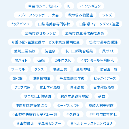
甲斐市シニア筋トレ
IU
イ･ソンギュン
レディースソフトボール大会
秋の編み物講座
ジャズ
ビッグバンド
山梨県美容専門学校
山梨県フォークダンス連盟
韮崎市おせちレシピ
韮崎市食生活改善推進員
介護予防・生活支援サービス事業支援補助金
笛吹市長寿支援課
韮崎工業高校
航空祭
市川三郷町合唱祭
凧づくり
闇バイト
KaKo
カルロスＫ
イオンモール甲府昭和
ボーカル
ダンス
地建工業
金桜神社
愛宕山 結
SHOEI
印傳博物館
千塚高齢者学級
ビッグベアーズ
クラブYSA
富士学苑高校
青洲高校
日本航空高校
やまなし土偶探訪
釈迦堂遺跡博物館
献血
甲府地区建設業協会
ボーイスカウト
韮崎大村美術館
＃山梨中央銀行女子バレー部
＃久遠寺
＃甲府市住吉神社
＃山梨県赤十字血液センター
＃ヘルシーレストランパセリ