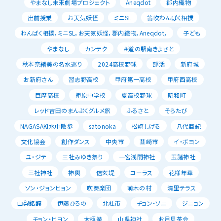
やまなし未来劇場プロジェクト
Aneqdot
郡内織物
出前授業
お天気妖怪
ミニSL
笛吹わんぱく相撲
わんぱく相撲，ミニSL，お天気妖怪，郡内織物，Aneqdot，
子ども
やまなし
カンテク
＃道の駅南きよさと
秋本奈緒美の名水巡り
2024高校野球
部活
新府城
お新府さん
習志野高校
甲府第一高校
甲府西高校
巨摩高校
押原中学校
夏高校野球
昭和町
レッド吉田のまんぷくグルメ旅
ふるさと
そらたび
NAGASAKI水中散歩
satonoka
松崎しげる
八代亜紀
文化協会
創作ダンス
中央市
韮崎市
イ・ボヨン
ユ・ジテ
三社みゆき祭り
一宮浅間神社
玉諸神社
三社神社
神輿
信玄堤
コーラス
花様年華
ソン・ジョンヒョン
吹奏楽団
萌木の村
清里テラス
山梨銘醸
伊藤ひろの
北杜市
チョン・ソニ
ジニョン
チョン・ヒヨン
太極拳
山県神社
お月見茶会