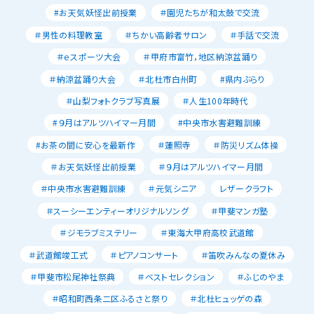
#お天気妖怪出前授業
＃園児たちが和太鼓で交流
＃男性の料理教室
＃ちかい高齢者サロン
＃手話で交流
＃ｅスポーツ大会
＃甲府市富竹，地区納涼盆踊り
＃納涼盆踊り大会
＃北杜市白州町
#県内ぶらり
＃山梨フォトクラブ写真展
＃人生100年時代
#９月はアルツハイマー月間
#中央市水害避難訓練
#お茶の間に安心を最新作
＃蓮照寺
＃防災リズム体操
＃お天気妖怪出前授業
＃９月はアルツハイマー月間
＃中央市水害避難訓練
＃元気シニア
レザークラフト
＃スーシーエンティーオリジナルソング
＃甲斐マンガ塾
＃ジモラブミステリー
＃東海大甲府高校武道館
＃武道館竣工式
＃ピアノコンサート
＃笛吹みんなの夏休み
＃甲斐市松尾神社祭典
＃ベストセレクション
＃ふじのやま
＃昭和町西条二区ふるさと祭り
＃北杜ヒュッゲの森