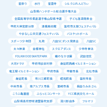
星祭り
水行
星雲寺
シルクふれんどりぃ
山梨県ハンドボール総合選手権大会
全国高等学校柔道選手権山梨県予選
子ども落語発表会
甲府大神宮節分祭
清楓美術館
笛吹市太鼓フェスティバル
やまなし公共交通フェスティバル
バスケットボール
スポーツ少年団
丸政
八田SCダンス発表会
八田SC
太々神楽
金櫻神社
スクエアダンス
少林寺拳法
FOLKWOODSKATEPARK
織のなかま展
武田信玄
大河ドラマ
甲府市旧鈴村亭
身延町西嶋イルミネーション
竜王駅イルミネーション
甲府市長
甲斐市長
北杜市長
身延町長
市川三郷町長
昭和町長
笛吹市長
中央市長
南アルプス市長
韮崎市長
長田ろみおさん
こうふ亀屋座
ふらっとコンサート
YCC県民文化ホール
山梨県高校野球連盟笛吹支部
淺川那由多
フルマリ