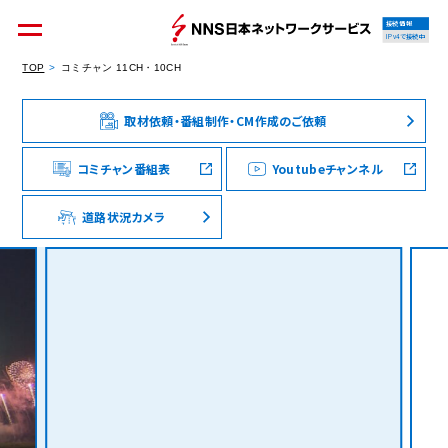
接続情報
IPv4で接続中
TOP
コミチャン 11CH・10CH
取材依頼・番組制作・CM作成のご依頼
個人のお客様
集合住宅オーナーの方
コミチャン番組表
Youtubeチャンネル
道路状況カメラ
法人のお客様
料金シミュレーション
資料請求