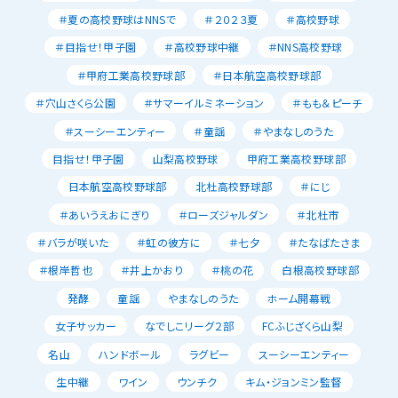
＃夏の高校野球はNNSで
＃２０２３夏
＃高校野球
＃目指せ！甲子園
＃高校野球中継
＃NNS高校野球
＃甲府工業高校野球部
＃日本航空高校野球部
＃穴山さくら公園
＃サマーイルミネーション
＃もも＆ピーチ
＃スーシーエンティー
＃童謡
＃やまなしのうた
目指せ！甲子園
山梨高校野球
甲府工業高校野球部
日本航空高校野球部
北杜高校野球部
＃にじ
＃あいうえおにぎり
＃ローズジャルダン
＃北杜市
＃バラが咲いた
＃虹の彼方に
＃七夕
＃たなばたさま
＃根岸哲也
＃井上かおり
＃桃の花
白根高校野球部
発酵
童謡
やまなしのうた
ホーム開幕戦
女子サッカー
なでしこリーグ２部
FCふじざくら山梨
名山
ハンドボール
ラグビー
スーシーエンティー
生中継
ワイン
ウンチク
キム・ジョンミン監督