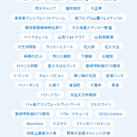
防災キャンプ
農林高校
大正琴
清泉寮プレミアムソフトクリーム
南アルプス山麓フェスティバル
築地新居御崎神社祭り
大久保嘉人サッカー教室
べべナチュール
山梨フォトクラブ
山梨県警察
大弐学問祭
サッカースクール
花火師
花火大会
神明の花火
市川三郷町
下黒駒
石尊祭
ロマンス詐欺
富士すばるランド
韮崎市制施行70周年
イ・ミンホ
チョン・ジヒョン
青い海の伝説
音楽バンド
ベリーダンス
火渡り
身延町
大聖寺
柔道
パク・ジウン
冷血天才詐欺師
八ヶ岳グランヴェールヴィンヤード
マルスワイン
韮崎市政施行70周年
ソウル･クチュール
SOULcouture
Maschera
マスケラ
ファンタジーロマンス
地球上最後の人魚
照英の全国チャレンジの旅