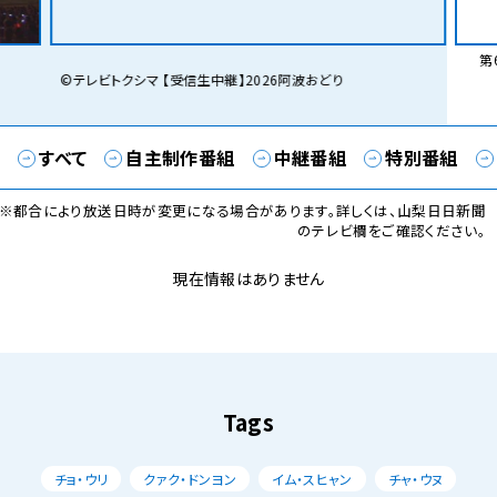
第6
©テレビトクシマ 【受信生中継】2026阿波おどり
すべて
自主制作番組
中継番組
特別番組
※都合により放送日時が変更になる場合があります。詳しくは、山梨日日新聞
のテレビ欄をご確認ください。
現在情報はありません
Tags
チョ・ウリ
クァク・ドンヨン
イム・スヒャン
チャ・ウヌ