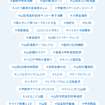
＃韮崎中央体育館
＃国の教育ローン
＃石和あら川保育園
＃ぶどう農家の音楽家Ｍｙｗ
＃甲斐市スケートボードパーク
＃山梨県高校総体サッカー男子決勝
＃大衆音楽祭
＃県スポレク祭フォークダンス大会
＃柏好文
＃0LDK
＃芙蓉建設
１００人カイギFES
＃ジャガイモ収穫祭
＃身延高校
＃山梨ファイヤーウィンズ
＃山梨演劇サークルLｉｆｅ
＃笛吹川石和鵜飼
＃山梨理科クラブ
＃東海大甲府高野球部
＃小江戸甲府の夏祭り
＃カインズ笛吹店
＃山梨QB新体制発表
＃信用金庫の日
＃山梨交響楽団
＃こどものブックフェスタ
＃11CH
＃ケーブルテレビ
＃ジモラブ
＃シアタープロレス花鳥風月
＃甲斐市サクラまつり２０２６
＃ＦＣふじざくら山梨
#ふるるこども園
＃山梨学院高校吹奏楽部
＃ライブ映像１１９
＃山梨
＃自主制作番組
＃甲府西高