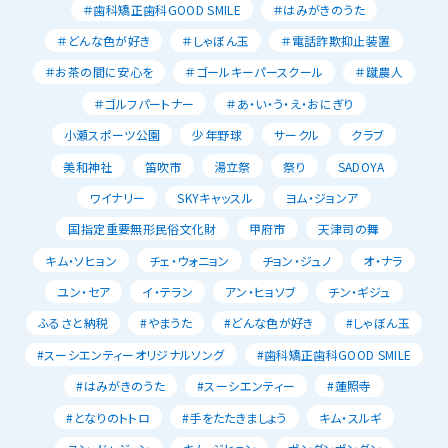
＃歯科矯正歯科GOOD SMILE
＃はみがきのうた
＃どんな色が好き
＃しゃぼん玉
＃電話詐欺抑止装置
＃お茶の間に安心を
＃ゴールキーパースクール
＃蹴農人
＃ゴルフパートナー
＃あ・い・う・え・おにぎり
小瀬スポーツ公園
少年野球
サークル
クラブ
美和神社
笛吹市
湯立祭
祭り
SADOYA
ワイナリー
SKYキャッスル
ヨム・ジョンア
国指定重要無形民俗文化財
甲府市
天津司の舞
キム・ソヒョン
チェ・ウォニョン
チョン・ジュノ
オ・ナラ
ユン・セア
イ・テラン
アン・ヒョソブ
チン・ギジュ
ふるさと納税
#やまうた
#どんな色が好き
#しゃぼん玉
#スーシエンティーオリジナルソング
#歯科矯正歯科GOOD SMILE
#はみがきのうた
#スーシエンティー
#蓮照寺
#となりのトトロ
#手をたたきましょう
キム・スルギ