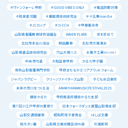
＃ヴァンフォーレ甲府
＃GOOD VIBES ONLY
＃電話詐欺対策
＃和泉愛児園
＃葡萄酒技術研究会
＃十五華marche
＃JCカップ
＃コミCH
＃甲斐善光寺
山梨県看護教育研究協議会
INNER FLARE
凉を求めて
北杜市本谷川渓谷
柳田藤寿
北杜市大滝湧水
山梨県食品技術研究会
穴山大賀ハス
お菓子工房ｍｉｍｉ
中央市弓道
大和証券甲府
かるた甲子園
帝京山梨看護専門学校
甲府まちなかエリアプラットフォーム
ジャパンラグビー
クリーンファイターズ山梨
子ども水辺楽校
未来の荒川をつくる会
AMARIYAMAMUSICFESTIVAL2025
競技かるた
甲府南高校競技かるた支部
第７回小江戸甲府の夏祭り
日本フォークダンス連盟山梨県支部
山梨交通感謝祭
昭和町母子愛育会
はしば文庫
和モダン展
山梨県立美術館芸術の森
杉浦医院