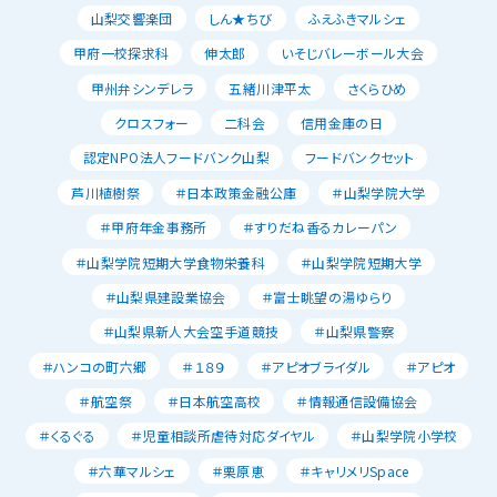
山梨交響楽団
しん★ちび
ふえふきマルシェ
甲府一校探求科
伸太郎
いそじバレーボール大会
甲州弁シンデレラ
五緒川津平太
さくらひめ
クロスフォー
二科会
信用金庫の日
認定NPO法人フードバンク山梨
フードバンクセット
芦川植樹祭
＃日本政策金融公庫
＃山梨学院大学
＃甲府年金事務所
＃すりだね香るカレーパン
＃山梨学院短期大学食物栄養科
＃山梨学院短期大学
＃山梨県建設業協会
＃富士眺望の湯ゆらり
＃山梨県新人大会空手道競技
＃山梨県警察
＃ハンコの町六郷
＃１８９
＃アピオブライダル
＃アピオ
＃航空祭
＃日本航空高校
＃情報通信設備協会
＃くるぐる
＃児童相談所虐待対応ダイヤル
＃山梨学院小学校
＃六華マルシェ
＃栗原恵
＃キャリメリSpace