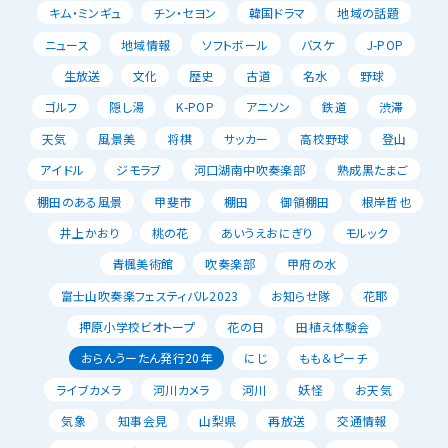
キム・ミンギュ
チン・セヨン
韓国ドラマ
地域の話題
ニュース
地域情報
ソフトボール
バスケ
J-POP
生放送
文化
歴史
古道
名水
野球
ゴルフ
隠し湯
K-POP
アニソン
鉄道
渋滞
天気
風景美
将棋
サッカー
高校野球
登山
アイドル
ジモラブ
河口湖南中吹奏楽部
熟成黒たまご
棚田のある風景
甲斐市
棚田
御領棚田
根岸哲也
井上かおり
桃の花
あいうえおにぎり
モルック
青楓美術館
吹奏楽部
甲府の水
富士山吹奏楽フェスティバル2023
お知らせ隊
花耶
押原小学校ビオトープ
花の日
田植え体験会
おらんうーたん発行20年
にじ
もも＆ピーチ
ライブカメラ
河川カメラ
河川
妖怪
お天気
気象
知事会見
山梨県
再放送
交通情報