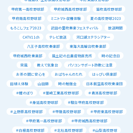
甲府第一高校野球部
甲府城西高校野球部
笛吹高校野球部
甲府南高校野球部
ミニトマト収穫体験
夏の高校野球2023
もろこしフェア2023
武田の里吹奏楽フェスティバル
放送時間
CATV11ch
テレビ放送
河口湖ステラシアター
八王子高校吹奏楽部
東海大高輪台吹奏楽部
甲府城西吹奏楽部
風土記の丘農産物直売所
時の記念日
突風
教えて気象台
パソコンサポート詐欺に注意
お茶の間に安心を
おばちゃんのたれ
はっぴい倶楽部
田植え体験
山田錦
時の勉強会
日本航空高校吹奏楽団
＃鯉のぼり
＃韮崎工業高校野球部
＃青洲高校野球部
＃身延高校野球部
＃駿台甲府高校野球部
＃上野原高校野球部
＃甲陵高校野球部
＃甲府東高校野球部
＃甲府第一高校野球部
＃甲府城西高校野球部
＃白根高校野球部
＃北杜高校野球部
＃山梨高校野球