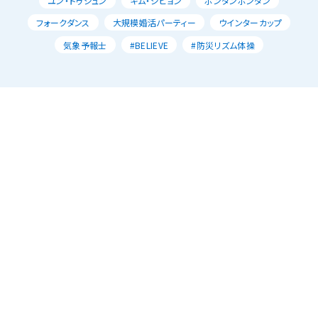
ユン・ドゥジュン
キム・ジヒョン
ポンダンポンダン
フォークダンス
大規模婚活パーティー
ウインターカップ
気象予報士
#BELIEVE
#防災リズム体操