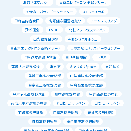
おひさまマルシェ
東京エレクトロン 韮崎アリーナ
やまなしパラスポーツセンター
ストレッチラボ
甲府室内合奏団
高畑延命開運地蔵尊
アームレスリング
深松優宝
EVOLT
北杜フラ・フェスティバル
山梨県舞踊連盟
＃おひさまマルシェ
＃東京エレクトロン韮崎アリーナ
＃やまなしパラスポーツセンター
＃釈迦堂遺跡博物館
＃印傳博物館
印傳屋
韮崎大村記念公園
栗原恵
キャリメリSpace
友好県省
韮崎工業高校野球部
山梨学院高校野球部
帝京第三高校野球部
甲府商業高校野球部
甲府昭和高校野球部
農林高校野球部
甲府西高校野球部
東海大甲府高校野球部
＃目指せ！テッペン
目指せ！テッペン
韮崎高校野球部
巨摩高校野球部
青洲高校野球部
身延高校野球部
駿台甲府高校野球部
甲陵高校・上野原高校野球部
甲府東高校野球部