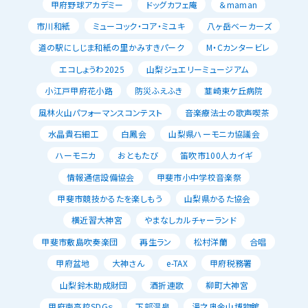
甲府野球アカデミー
ドッグカフェ庵
＆maman
市川和紙
ミューコック・コア・ミユキ
八ヶ岳ベーカーズ
道の駅にしじま和紙の里かみすきパーク
M・Cカンタービレ
エコしょうわ2025
山梨ジュエリーミュージアム
小江戸甲府花小路
防災ふえふき
韮崎東ケ丘病院
風林火山パフォーマンスコンテスト
音楽療法士の歌声喫茶
水晶貴石細工
白鳳会
山梨県ハーモニカ協議会
ハーモニカ
おともたび
笛吹市100人カイギ
情報通信設備協会
甲斐市小中学校音楽祭
甲斐市競技かるたを楽しもう
山梨県かるた協会
横近習大神宮
やまなしカルチャーランド
甲斐市敷島吹奏楽団
再生ラン
松村洋蘭
合唱
甲府盆地
大神さん
e-TAX
甲府税務署
山梨鈴木助成財団
酒折連歌
柳町大神宮
甲府南高校SDGｓ
下部温泉
湯之奥金山博物館