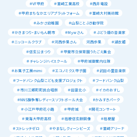
＃VF甲府
＃韮崎工業高校
＃西井電設
＃甲府まちなかエリアプラットフォーム
＃韮崎大村美術館
＃みかさ幼稚園
＃山梨ことぶき勧学院
＃かきまつり・まいもん朝市
＃Mｙwさん
＃ぶどう畑の音楽家
＃ニッコールクラブ
＃河西歩果さん
河西歩果
＃湖衣姫
＃信玄公まつり
＃甲斐市立保育園うたごえ集会
＃チャレンジハイスクール
＃甲府城御案内仕隊
＃お菓子工房mimi
＃エコノミクス甲子園
＃武田の里音楽祭
＃フードバンク山梨こども支援プロジェクト
＃フードバンク山梨
＃市川三郷町町民合唱祭
＃田富北小
＃イカのおすし
＃NNS旗争奪レディースソフトボール大会
#かみすきパーク
＃小江戸甲府花小路
＃甲府城
＃開花コンサート
＃東海大甲府高校
＃桔梗信玄餅銅像
＃桔梗屋
＃ストレッチゼロ
＃やまなしクィーンビーズ
＃韮崎アリーナ