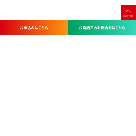
お申込みはこちら
お電話でのお問合せはこちら
お問い合わせ・お申し込みは
※当社は山梨県内 7 市 3 町を対象にケーブルテレビ・インターネ
ットサービスを提供する会社です。
総合受電窓口
コンタクトセンター
TEL.055-251-7111
甲府市北口2-14-14
MAP