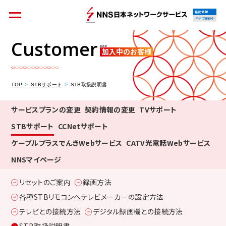
接続情報
IPv4で接続中
Customer
加入中のお客様
個人のお客様
集合住宅オーナーの方
TOP
STBサポート
STB取扱説明書
サービスプランの変更
契約情報の変更
TVサポート
STBサポート
CCNetサポート
法人のお客様
料金シミュレーション
ケーブルプラスでんきWebサービス
CATV光電話Webサービス
NNSマイページ
リセットのご案内
録画方法
資料請求
各種STBリモコンへテレビメーカーの設定方法
テレビとの接続方法
デジタル録画機との接続方法