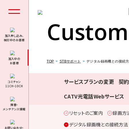
Custom
加入申し込み、
検討中のお客様
個人の
加⼊中の
TOP
STBサポート
デジタル録画機との接続
お客様
サービスプランの変更
契
コミチャン
11CH・10CH
料金シミュ
CATV光電話Webサービス
障害・
メンテナンス情報
リセットのご案内
録画方
デジタル録画機との接続方法
お問い合わせ・