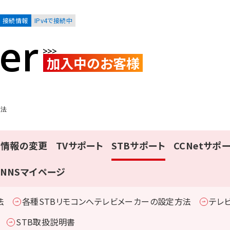
接続情報
IPv4で接続中
er
加入中のお客様
お客様
集合住宅オーナーの方
方法
約情報の変更
TVサポート
STBサポート
CCNetサポ
レーション
資料請求
NNSマイページ
法
各種STBリモコンへテレビメーカーの設定方法
テレ
STB取扱説明書