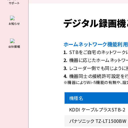
サポート
デジタル録画機
お知らせ
ホームネットワーク機能利
会社情報
STBをご自宅のネットワークに
機器に応じたホームネットワ
レコーダー側でも同じように
機器同士の接続許可設定を行
※機器によりWi-fi機能の有無や
機種名
KDDI ケーブルプラスSTB-2
パナソニック TZ-LT1500BW