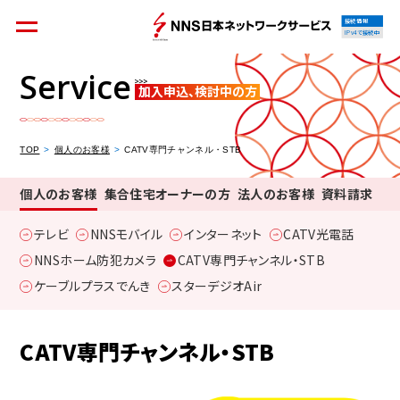
接続情報
IPv4で接続中
Service
加入申込、検討中の方
個人のお客様
集合住宅オーナーの方
TOP
個人のお客様
CATV専門チャンネル・STB
個人のお客様
集合住宅オーナーの方
法人のお客様
資料請求
法人のお客様
料金シミュレーション
テレビ
NNSモバイル
インターネット
CATV光電話
NNSホーム防犯カメラ
CATV専門チャンネル・STB
ケーブルプラスでんき
スターデジオAir
資料請求
CATV専門チャンネル・STB