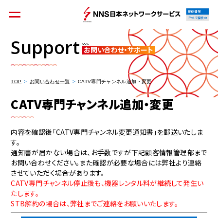
接続情報
IPv4で接続中
Support
お問い合わせ・サポート
個人のお客様
集合住宅オーナーの方
TOP
お問い合わせ一覧
CATV専門チャンネル追加・変更
CATV専門チャンネル追加・変更
法人のお客様
料金シミュレーション
内容を確認後「CATV専門チャンネル変更通知書」を郵送いたしま
す。
通知書が届かない場合は、お手数ですが下記顧客情報管理部まで
お問い合わせください。また確認が必要な場合には弊社より連絡
させていただく場合があります。
CATV専門チャンネル停止後も、機器レンタル料が継続して発生い
資料請求
たします。
STB解約の場合は、弊社までご連絡をお願いいたします。