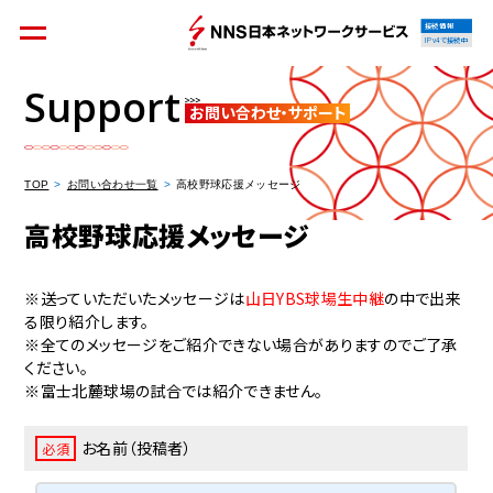
接続情報
IPv4で接続中
Support
お問い合わせ・サポート
個人のお客様
集合住宅オーナーの方
TOP
お問い合わせ一覧
高校野球応援メッセージ
高校野球応援メッセージ
法人のお客様
料金シミュレーション
※送っていただいたメッセージは
山日YBS球場生中継
の中で出来
る限り紹介します。
※全てのメッセージをご紹介できない場合がありますのでご了承
ください。
※富士北麓球場の試合では紹介できません。
資料請求
お名前（投稿者）
必須