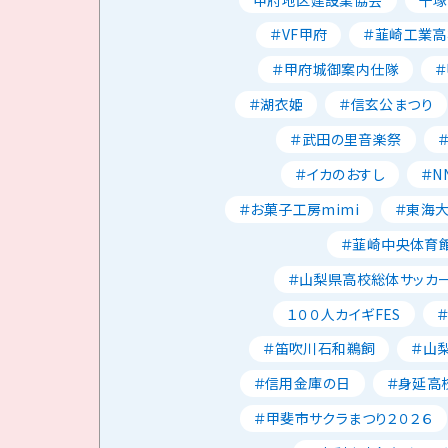
＃VF甲府
＃韮崎工業高
＃甲府城御案内仕隊
＃湖衣姫
＃信玄公まつり
＃武田の里音楽祭
＃イカのおすし
＃N
＃お菓子工房mimi
＃東海
＃韮崎中央体育
＃山梨県高校総体サッカ
１００人カイギFES
＃笛吹川石和鵜飼
＃山
＃信用金庫の日
＃身延高
＃甲斐市サクラまつり２０２６