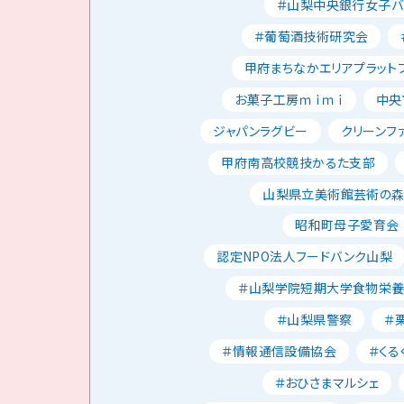
＃山梨中央銀行女子バ
＃葡萄酒技術研究会
甲府まちなかエリアプラット
お菓子工房ｍｉｍｉ
中央
ジャパンラグビー
クリーンフ
甲府南高校競技かるた支部
山梨県立美術館芸術の
昭和町母子愛育会
認定NPO法人フードバンク山梨
＃山梨学院短期大学食物栄
＃山梨県警察
＃
＃情報通信設備協会
＃くる
＃おひさまマルシェ