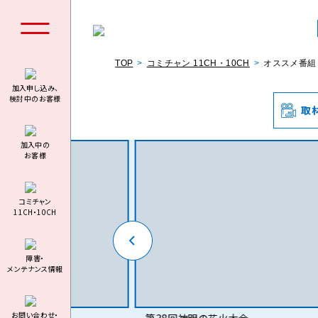
TOP
コミチャン 11CH・10CH
オススメ番組
加入申し込み、
検討中のお客様
取
個人の
加⼊中の
お客様
コミチャン
11CH・10CH
料金シミュ
障害・
メンテナンス情報
お問い合わせ・