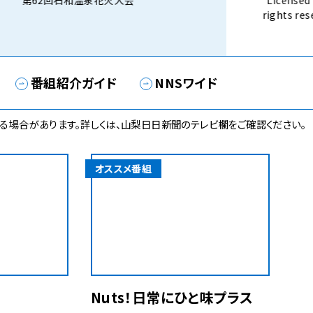
第62回石和温泉花火大会
Licensed 
rights 
話） 8月3
番組紹介ガイド
NNSワイド
る場合があります。詳しくは、山梨日日新聞のテレビ欄をご確認ください。
オススメ番組
Nuts！日常にひと味プラス