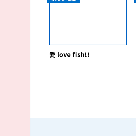
愛 love fish!!
投
稿
の
ペ
ー
ジ