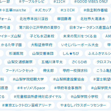
レー部
＃ケーブルテレビ
＃11CH
＃GOOD VIBES ONLY
＃十五華marche
＃JCカップ
＃コミCH
＃自主制作番組
フォーム
北杜市本谷川渓谷
柳田藤寿
北杜市大滝湧水
市弓道
第７回小江戸甲府の夏祭り
日本フォークダンス連盟山
ァイターズ山梨
子ども水辺楽校
未来の荒川をつくる会
AM
かるた甲子園
大和証券甲府
いそじバレーボール大会
甲
森
杉浦医院
山梨交響楽団
しん★ちび
ふえふきマルシ
山梨交通感謝祭
五緒川津平太
さくらひめ
クロスフ
フードバンクセット
伸太郎
甲府一校探求科
こうふ亀
養科
＃山梨学院短期大学
＃山梨県建設業協会
＃富士眺望
栗原恵
＃キャリメリSpace
＃甲府年金事務所
＃山梨学院
ぐる
＃児童相談所虐待対応ダイヤル
＃山梨学院小学校
＃
＃東京エレクトロン韮崎アリーナ
やまなしパラスポーツセンター