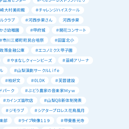
韮崎大村美術館
＃チャレンジハイスクール
ルクラブ
＃河西歩果さん
河西歩果
かさ幼稚園
＃甲府城
＃開花コンサート
＃市川三郷町町民合唱祭
＃田富北小
本政策金融公庫
＃エコノミクス甲子園
＃やまなしクィーンビーズ
＃韮崎アリーナ
ル
＃山梨演劇サークルLｉｆｅ
＃柏好文
＃0LDK
＃芙蓉建設
ドパーク
＃ぶどう農家の音楽家Ｍｙｗ
＃カインズ笛吹店
＃山梨QB新体制発表
＃ジモラブ
＃シアタープロレス花鳥風月
楽部
＃ライブ映像１１９
＃甲斐善光寺