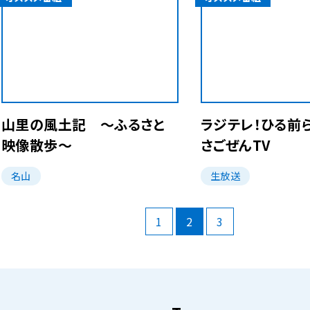
山里の風土記 ～ふるさと
ラジテレ！ひる前ら
映像散歩～
さごぜんTV
名山
生放送
1
2
3