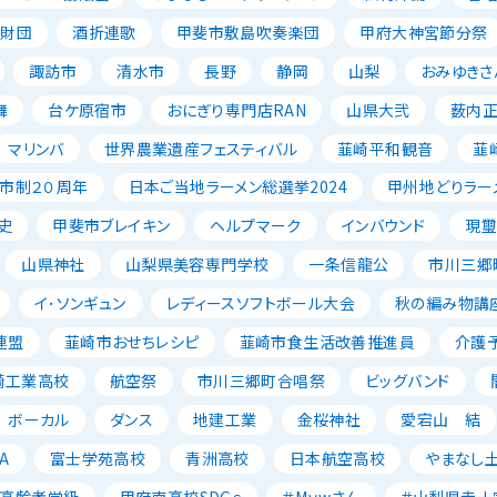
成財団
酒折連歌
甲斐市敷島吹奏楽団
甲府大神宮節分祭
諏訪市
清水市
長野
静岡
山梨
おみゆきさ
舞
台ケ原宿市
おにぎり専門店RAN
山県大弐
薮内
マリンバ
世界農業遺産フェスティバル
韮崎平和観音
韮
市制２０周年
日本ご当地ラーメン総選挙2024
甲州地どりラー
史
甲斐市ブレイキン
ヘルプマーク
インバウンド
現璽
山県神社
山梨県美容専門学校
一条信龍公
市川三郷
イ･ソンギュン
レディースソフトボール大会
秋の編み物講
連盟
韮崎市おせちレシピ
韮崎市食生活改善推進員
介護
崎工業高校
航空祭
市川三郷町合唱祭
ビッグバンド
ボーカル
ダンス
地建工業
金桜神社
愛宕山 結
A
富士学苑高校
青洲高校
日本航空高校
やまなし
高齢者学級
甲府南高校SDGｓ
＃Mｙwさん
＃山梨県赤十