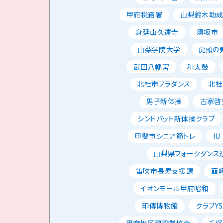
甲府税務署
山梨鈴木助
身延山久遠寺
須坂市
山梨学院大学
虎頭の
武田八幡宮
和太鼓
北杜市フラダンス
北杜
男子新体操
古家啓
シンドバット新体操クラブ
甲斐市シニア筋トレ
IU
山梨県フォークダンス
笛吹市長寿支援課
韮
イオンモール甲府昭和
印傳博物館
クラブYS
甲府地区建設業協会
千塚