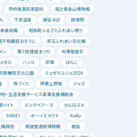
甲府南高校家庭科
湯之奥金山博物館
ん
下部温泉
身延ゆば
樹徳祭
正幸美術館
昭和町ふるさとふれあい祭り
崎平和観音おそうじ
須玉ふれあい文化館
メン
第７回建設まつり
中澤陸選手
メタル
ハンコ
印章
はんこ
町歌舞伎文化公園
ミュゼマルシェ2024
座
凧づくり
甲斐上野城
ジャズ
予防・生活支援サービス事業支援補助金
闇バイト
ビッグベアーズ
カルロスＫ
SHOEI
ボーイスカウト
KaKo
土偶探訪
釈迦堂遺跡博物館
献血
字血液センター
＃ヘルシーレストランパセリ