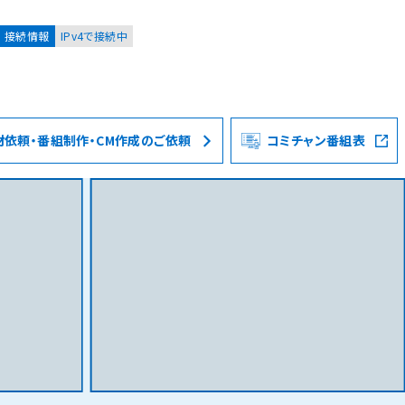
接続情報
IPv4で接続中
材依頼・番組制作・CM作成のご依頼
コミチャン番組表
お客様
集合住宅オーナーの方
レーション
資料請求