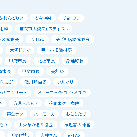
ふれんどりぃ
太々神楽
チョ・ウリ
術館
笛吹市太鼓フェスティバル
ンス発表会
八田SC
子ども落語発表会
大河ドラマ
甲府市旧鈴村亭
甲府市長
北杜市長
身延町長
崎市長
甲斐市長
美創祭
笛吹支部
淺川那由多
フルマリ
っとコンサート
ミューコック・コア・ミユキ
路
防災ふえふき
韮崎東ケ丘病院
再生ラン
ハーモニカ
おともたび
もう
山梨県かるた協会
横近習大神宮
唱
甲府盆地
大神さん
e-TAX