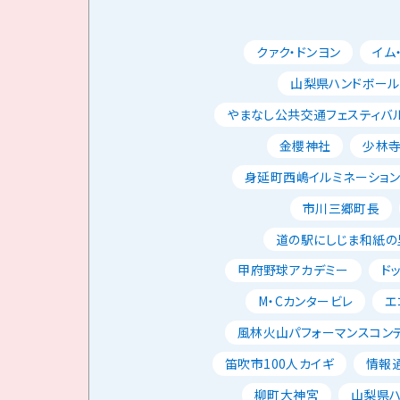
送
り
クァク・ドンヨン
イム
山梨県ハンドボー
やまなし公共交通フェスティバ
金櫻神社
少林
身延町西嶋イルミネーショ
市川三郷町長
道の駅にしじま和紙の
甲府野球アカデミー
ド
M・Cカンタービレ
エ
風林火山パフォーマンスコン
笛吹市100人カイギ
情報
柳町大神宮
山梨県