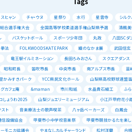
Tags
・スヒャン
チャ・ウヌ
星祭り
水行
星雲寺
シルク
ル総合選手権大会
全国高等学校柔道選手権山梨県予選
清楓美
ル
バスケットボール
スポーツ少年団
丸政
八田SCダ
寺拳法
FOLKWOODSKATEPARK
織のなかま展
武田信玄
ン
竜王駅イルミネーション
長田ろみおさん
スクエアダンス
昭和町長
笛吹市長
中央市長
南アルプス市長
韮
里かみすきパーク
YCC県民文化ホール
山梨県高校野球連盟
ッグカフェ庵
＆maman
市川和紙
水晶貴石細工
ふら
コしょうわ2025
山梨ジュエリーミュージアム
小江戸甲府花小
テスト
音楽療法士の歌声喫茶
八ヶ岳ベーカーズ
白鳳会
通信設備協会
甲斐市小中学校音楽祭
甲斐市競技かるたを楽し
ハーモニカ協議会
やまなしカルチャーランド
松村洋蘭
合