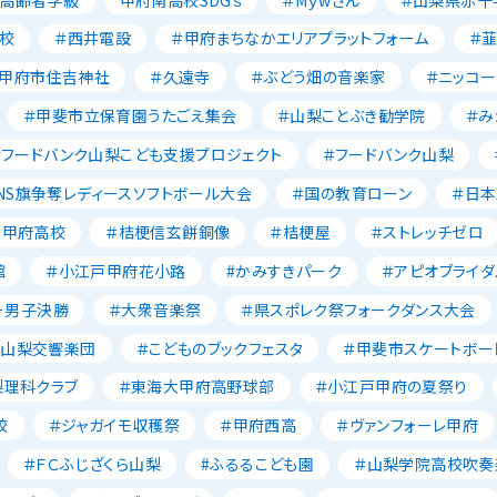
校
＃西井電設
＃甲府まちなかエリアプラットフォーム
＃
＃甲府市住吉神社
＃久遠寺
＃ぶどう畑の音楽家
＃ニッコー
＃甲斐市立保育園うたごえ集会
＃山梨ことぶき勧学院
＃み
＃フードバンク山梨こども支援プロジェクト
＃フードバンク山梨
NS旗争奪レディースソフトボール大会
＃国の教育ローン
＃日
大甲府高校
＃桔梗信玄餅銅像
＃桔梗屋
＃ストレッチゼロ
館
＃小江戸甲府花小路
#かみすきパーク
＃アピオブライダ
ー男子決勝
＃大衆音楽祭
＃県スポレク祭フォークダンス大会
＃山梨交響楽団
＃こどものブックフェスタ
＃甲斐市スケートボー
梨理科クラブ
＃東海大甲府高野球部
＃小江戸甲府の夏祭り
校
＃ジャガイモ収穫祭
＃甲府西高
＃ヴァンフォーレ甲府
＃ＦＣふじざくら山梨
#ふるるこども園
＃山梨学院高校吹奏