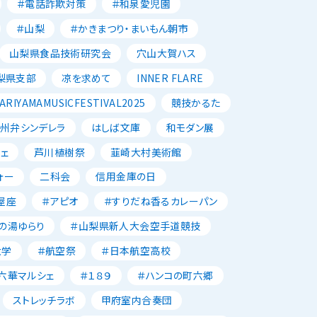
＃電話詐欺対策
＃和泉愛児園
＃山梨
＃かきまつり・まいもん朝市
山梨県食品技術研究会
穴山大賀ハス
梨県支部
凉を求めて
INNER FLARE
ARIYAMAMUSICFESTIVAL2025
競技かるた
州弁シンデレラ
はしば文庫
和モダン展
ェ
芦川植樹祭
韮崎大村美術館
ォー
二科会
信用金庫の日
屋座
＃アピオ
＃すりだね香るカレーパン
の湯ゆらり
＃山梨県新人大会空手道競技
大学
＃航空祭
＃日本航空高校
六華マルシェ
＃１８９
＃ハンコの町六郷
ストレッチラボ
甲府室内合奏団