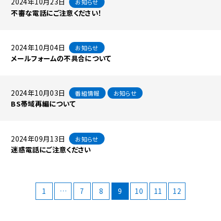
2024年10月23日
お知らせ
不審な電話にご注意ください！
2024年10月04日
お知らせ
メールフォームの不具合について
2024年10月03日
番組情報
お知らせ
BS帯域再編について
2024年09月13日
お知らせ
迷惑電話にご注意ください
投
1
…
7
8
9
10
11
12
稿
ナ
ビ