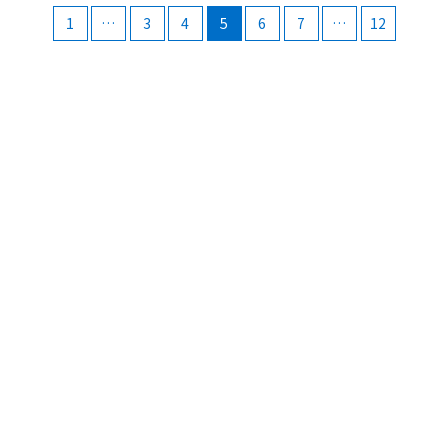
投
1
…
3
4
5
6
7
…
12
稿
ナ
ビ
ゲ
ー
シ
ョ
ン