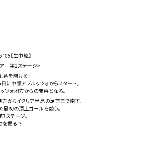
5：05【生中継】
タリア 第1ステージ>
よ幕を開ける!
6日に中部アブルッツォからスタート。
ルッツォ地方からの開幕となる。
地方からイタリア半島の足首まで南下。
で最初の頂上ゴールを競う。
第7ステージ。
を握る!?