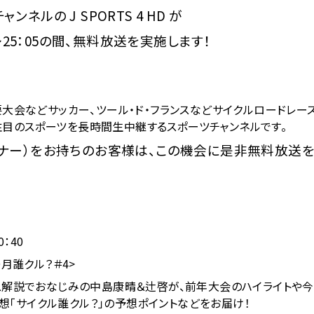
ンネルの J SPORTS 4 HD が
35～25：05の間、無料放送を実施します！
FIFA主要大会などサッカー、ツール・ド・フランスなどサイクルロードレー
注目のスポーツを長時間生中継するスポーツチャンネルです。
ューナー）をお持ちのお客様は、この機会に是非無料放送
0：40
〇月誰クル？＃4>
レース解説でおなじみの中島康晴＆辻啓が、前年大会のハイライトや
想「サイクル誰クル？」の予想ポイントなどをお届け！