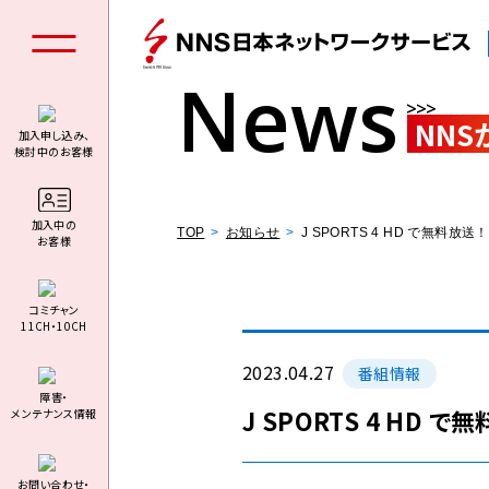
News
NNS
加入申し込み、
検討中のお客様
個人の
加⼊中の
TOP
お知らせ
J SPORTS 4 HD で無料放送！
お客様
コミチャン
11CH・10CH
料金シミュ
2023.04.27
番組情報
障害・
J SPORTS 4 HD で
メンテナンス情報
お問い合わせ・