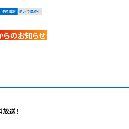
接続情報
IPv4で接続中
からのお知らせ
お客様
集合住宅オーナーの方
レーション
資料請求
無料放送！