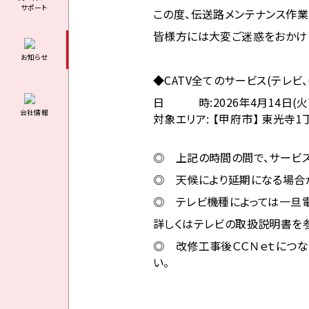
サポート
この度、伝送路メンテナンス作業
皆様方には大変ご迷惑をおかけ
お知らせ
◆CATV全てのサービス(テレビ、
日 時:
2026年4月14日(
会社情報
対象エリア:
【甲府市】 東光寺1
◎ 上記の時間の間で、サービ
◎ 天候により延期になる場合
◎ テレビ機種によっては一旦
詳しくはテレビの取扱説明書を参
◎ 改修工事後ＣＣＮｅｔにつな
い。