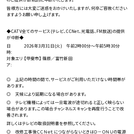
皆様方には大変ご迷惑をおかけいたしますが、何卒ご容赦ください
ますようお願い申し上げます。
◆CATV全てのサービス(テレビ、CCNet、光電話、FM放送)の提供
が中断◆
日
2026年3月31日(火) 午前2時00分～午前5時30分
時:
対象エリ
【甲斐市】 篠原／富竹新田
ア:
◎ 上記の時間の間で、サービスがご利用いただけない時間帯が
あります。
◎ 天候により延期になる場合があります。
◎ テレビ機種によっては一旦電波が途切れると正しく映らない
場合があります。この場合チャンネルスキャンを再度行うことで改
善されます。
詳しくはテレビの取扱説明書を参照してください。
◎ 改修工事後ＣＣＮｅｔにつながらないときはＤ－ＯＮＵの電源