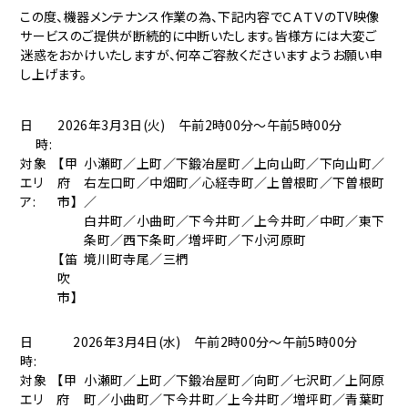
この度、機器メンテナンス作業の為、下記内容でＣＡＴＶのTV映像
サービスのご提供が断続的に中断いたします。皆様方には大変ご
迷惑をおかけいたしますが、何卒ご容赦くださいますようお願い申
し上げます。
日
2026年3月3日(火) 午前2時00分～午前5時00分
時:
対象
【甲
小瀬町／上町／下鍛冶屋町／上向山町／下向山町／
エリ
府
右左口町／中畑町／心経寺町／上曽根町／下曽根町
ア:
市】
／
白井町／小曲町／下今井町／上今井町／中町／東下
条町／西下条町／増坪町／下小河原町
【笛
境川町寺尾／三椚
吹
市】
日
2026年3月4日(水) 午前2時00分～午前5時00分
時:
対象
【甲
小瀬町／上町／下鍛冶屋町／向町／七沢町／上阿原
エリ
府
町／小曲町／下今井町／上今井町／増坪町／青葉町