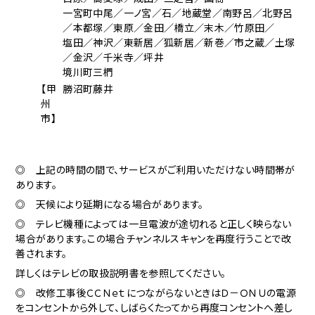
一宮町中尾／一ノ宮／石／地蔵堂／南野呂／北野呂
／本都塚／東原／金田／橋立／末木／竹原田／
塩田／神沢／東新居／狐新居／新巻／市之蔵／土塚
／金沢／千米寺／坪井
境川町三椚
【甲
勝沼町藤井
州
市】
◎ 上記の時間の間で、サービスがご利用いただけない時間帯が
あります。
◎ 天候により延期になる場合があります。
◎ テレビ機種によっては一旦電波が途切れると正しく映らない
場合があります。この場合チャンネルスキャンを再度行うことで改
善されます。
詳しくはテレビの取扱説明書を参照してください。
◎ 改修工事後ＣＣＮｅｔにつながらないときはＤ－ＯＮＵの電源
をコンセントから外して、しばらくたってから再度コンセントへ差し