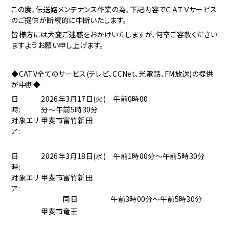
この度、伝送路メンテナンス作業の為、下記内容でＣＡＴＶサービス
のご提供が断続的に中断いたします。
皆様方には大変ご迷惑をおかけいたしますが、何卒ご容赦ください
ますようお願い申し上げます。
◆CATV全てのサービス(テレビ、CCNet、光電話、FM放送)の提供
が中断◆
日
2026年3月17日(火) 午前0時00
時:
分～午前5時30分
対象エリ
甲斐市富竹新田
ア:
日
2026年3月18日(水) 午前1時00分～午前5時30分
時:
対象エリ
甲斐市富竹新田
ア:
同日 午前3時00分～午前5時30分
甲斐市竜王