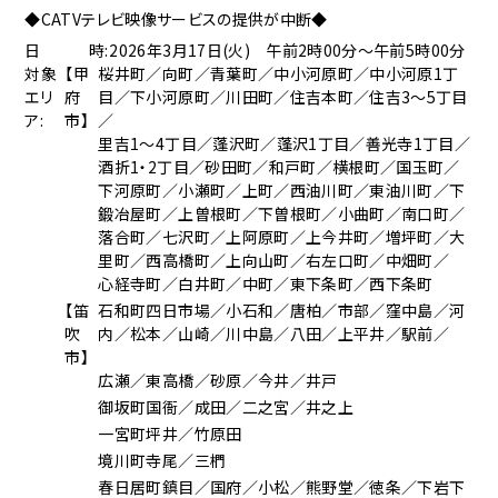
◆CATVテレビ映像サービスの提供が中断◆
日 時:
2026年3月17日(火) 午前2時00分～午前5時00分
対象
【甲
桜井町／向町／青葉町／中小河原町／中小河原1丁
エリ
府
目／下小河原町／川田町／住吉本町／住吉3～5丁目
ア:
市】
／
里吉1～4丁目／蓬沢町／蓬沢1丁目／善光寺1丁目／
酒折1・2丁目／砂田町／和戸町／横根町／国玉町／
下河原町／小瀬町／上町／西油川町／東油川町／下
鍛冶屋町／上曽根町／下曽根町／小曲町／南口町／
落合町／七沢町／上阿原町／上今井町／増坪町／大
里町／西高橋町／上向山町／右左口町／中畑町／
心経寺町／白井町／中町／東下条町／西下条町
【笛
石和町四日市場／小石和／唐柏／市部／窪中島／河
吹
内／松本／山崎／川中島／八田／上平井／駅前／
市】
広瀬／東高橋／砂原／今井／井戸
御坂町国衙／成田／二之宮／井之上
一宮町坪井／竹原田
境川町寺尾／三椚
春日居町鎮目／国府／小松／熊野堂／徳条／下岩下