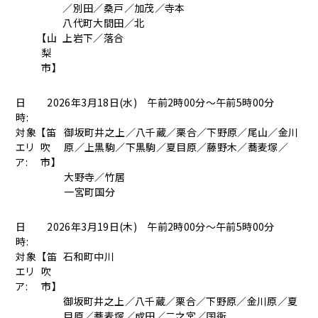
／別田／桑戸／加茂／寺本
八代町大間田／北
【山
上岩下／落合
梨
市】
日
2026年3月18日(水) 午前2時00分～午前5時00分
時:
対象
【笛
御坂町井之上／八千蔵／栗合／下野原／尾山／金川
エリ
吹
原／上黒駒／下黒駒／夏目原／藤野木／蕎麦塚／
ア:
市】
大野寺／竹居
一宮町国分
日
2026年3月19日(木) 午前2時00分～午前5時00分
時:
対象
【笛
石和町中川
エリ
吹
ア:
市】
御坂町井之上／八千蔵／栗合／下野原／金川原／夏
目原／蕎麦塚／成田／二之宮／国衙