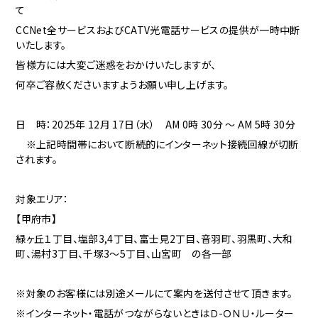
て
CCNet全サービスおよびCATV光電話サービスの提供が一時中断
いたします。
皆様方には大変ご迷惑をおかけいたしますが、
何卒ご容赦くださいますようお願い申し上げます。
日 時：2025年 12月 17
日（水） AM 0時 30分 ～ AM 5時 30分
※上記時間帯において断続的にインターネット接続回線が切断
されます。
対象エリア：
【甲府市】
緑ヶ丘１丁目、塩部3,4丁目、富士見2丁目、音羽町、羽黒町、大和
町、湯村3丁目、千塚3～5丁目、山宮町 の各一部
※対象のお客様には別途メールにて案内を送付させて頂きます。
※インターネット・電話がつながらないときはＤ-ＯＮＵ・ルーター