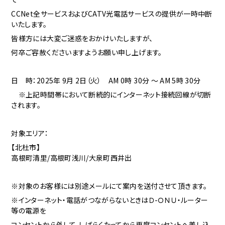
CCNet全サービスおよびCATV光電話サービスの提供が一時中断
いたします。
皆様方には大変ご迷惑をおかけいたしますが、
何卒ご容赦くださいますようお願い申し上げます。
日 時：2025年 9月 2
日（火） AM 0時 30分 ～ AM 5時 30分
※上記時間帯において断続的にインターネット接続回線が切断
されます。
対象エリア：
【北杜市】
高根町清里/高根町浅川/大泉町西井出
※対象のお客様には別途メールにて案内を送付させて頂きます。
※インターネット・電話がつながらないときはＤ-ＯＮＵ・ルーター
等の電源を
コンセントから外して、しばらくたってから再度コンセントへ差し込