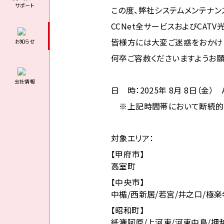
サポート
この度、弊社システムメンテナン
CCNet全サービスおよびCAT
皆様方には大変ご迷惑をおかけ
お知らせ
何卒ご容赦くださいますようお願
会社情報
日 時：2025年 8月 8
日（金） A
※上記時間帯において断続的に
対象エリア：
【甲府市】
高室町
【中央市】
中楯/西新居/若宮/井之口/極楽
【昭和町】
紙漉阿原/上河東/河東中島/押