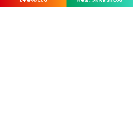
お問い合わせ・お申し込みは
※当社は山梨県内 7 市 3 町を対象にケーブルテレビ・インターネ
ットサービスを提供する会社です。
総合受電窓口
コンタクトセンター
TEL.055-251-7111
甲府市北口2-14-14
MAP
＜電話＞ 月～金 9：00～19：00、（土・日・祝日）9：00～17：00
＜窓口＞ 月～土 9：00～16：30 ※日・祝日を除く
本社営業部
甲府市北口2-14-14
MAP