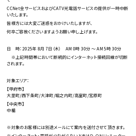
CCNet全サービスおよびCATV光電話サービスの提供が一時中断
いたします。
皆様方には大変ご迷惑をおかけいたしますが、
何卒ご容赦くださいますようお願い申し上げます。
日 時：2025年 8月 7
日（木） AM 0時 30分 ～ AM 5時 30分
※上記時間帯において断続的にインターネット接続回線が切断
されます。
対象エリア：
【甲府市】
大里町/西下条町/大津町/堀之内町/高室町/宮原町
【中央市】
中楯
※対象のお客様には別途メールにて案内を送付させて頂きます。
※インターネット・電話がつながらないときはＤ-ＯＮＵ・ルーター