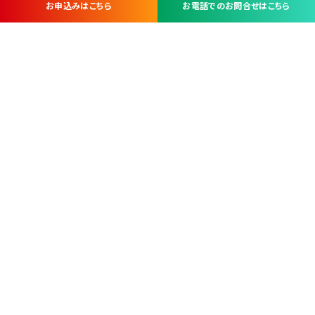
お申込みはこちら
お電話でのお問合せはこちら
お問い合わせ・お申し込みは
※当社は山梨県内 7 市 3 町を対象にケーブルテレビ・インターネ
ットサービスを提供する会社です。
総合受電窓口
コンタクトセンター
TEL.055-251-7111
甲府市北口2-14-14
MAP
＜電話＞ 月～金 9：00～19：00、（土・日・祝日）9：00～17：00
＜窓口＞ 月～土 9：00～16：30 ※日・祝日を除く
本社営業部
甲府市北口2-14-14