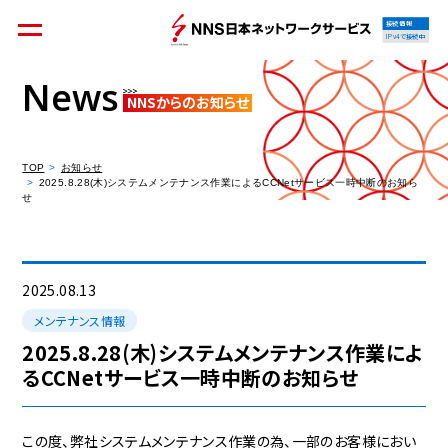
接続情報
IPv4で接続中
News
NNSからのお知らせ
個人のお客様
集合住宅オーナーの方
TOP
お知らせ
2025.8.28(木)システムメンテナンス作業によるCCNetサービス一時中断のお知ら
せ
法人のお客様
料金シミュレーション
2025.08.13
メンテナンス情報
2025.8.28(木)システムメンテナンス作業によ
るCCNetサービス一時中断のお知らせ
資料請求
この度、弊社システムメンテナンス作業の為、一部のお客様におい