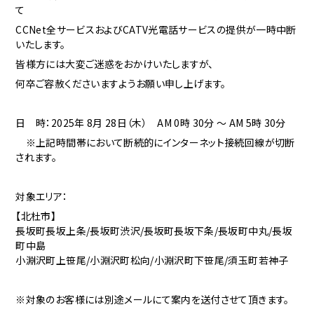
て
CCNet全サービスおよびCATV光電話サービスの提供が一時中断
いたします。
皆様方には大変ご迷惑をおかけいたしますが、
何卒ご容赦くださいますようお願い申し上げます。
日 時：2025年 8月 28
日（木） AM 0時 30分 ～ AM 5時 30分
※上記時間帯において断続的にインターネット接続回線が切断
されます。
対象エリア：
【北杜市】
長坂町長坂上条/長坂町渋沢/長坂町長坂下条/長坂町中丸/長坂
町中島
小淵沢町上笹尾/小淵沢町松向/小淵沢町下笹尾/須玉町若神子
※対象のお客様には別途メールにて案内を送付させて頂きます。