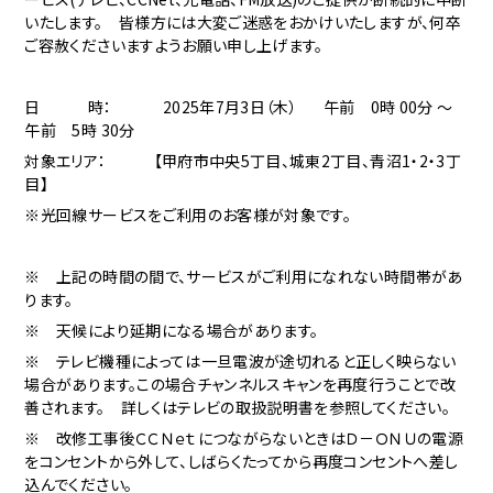
いたします。 皆様方には大変ご迷惑をおかけいたしますが、何卒
ご容赦くださいますようお願い申し上げます。
日 時： 2025年7月3日（木） 午前 0時 00分 ～
午前 5時 30分
対象エリア： 【甲府市中央5丁目、城東2丁目、青沼1・2・3丁
目】
※光回線サービスをご利用のお客様が対象です。
※ 上記の時間の間で、サービスがご利用になれない時間帯があ
ります。
※ 天候により延期になる場合があります。
※ テレビ機種によっては一旦電波が途切れると正しく映らない
場合があります。この場合チャンネルスキャンを再度行うことで改
善されます。 詳しくはテレビの取扱説明書を参照してください。
※ 改修工事後ＣＣＮｅｔにつながらないときはＤ－ＯＮＵの電源
をコンセントから外して、しばらくたってから再度コンセントへ差し
込んでください。