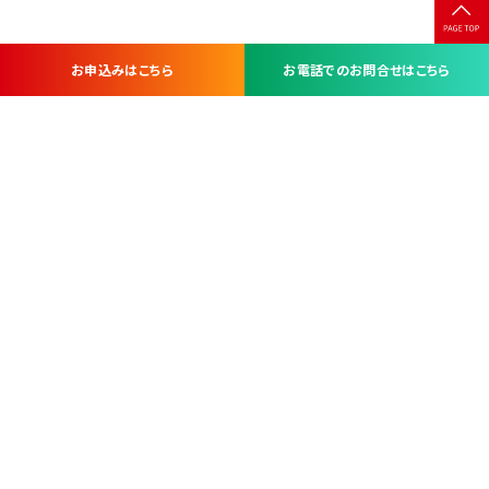
お申込みはこちら
お電話でのお問合せはこちら
お問い合わせ・お申し込みは
※当社は山梨県内 7 市 3 町を対象にケーブルテレビ・インターネ
ットサービスを提供する会社です。
総合受電窓口
コンタクトセンター
TEL.055-251-7111
甲府市北口2-14-14
MAP
＜電話＞ 月～金 9：00～19：00、（土・日・祝日）9：00～17：00
＜窓口＞ 月～土 9：00～16：30 ※日・祝日を除く