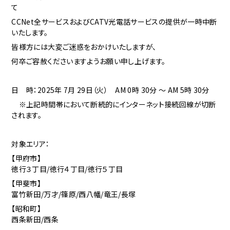
て
CCNet全サービスおよびCATV光電話サービスの提供が一時中断
いたします。
皆様方には大変ご迷惑をおかけいたしますが、
何卒ご容赦くださいますようお願い申し上げます。
日 時：2025年 7月 29
日（火） AM 0時 30分 ～ AM 5時 30分
※上記時間帯において断続的にインターネット接続回線が切断
されます。
対象エリア：
【甲府市】
徳行３丁目/徳行４丁目/徳行５丁目
【甲斐市】
富竹新田/万才/篠原/西八幡/竜王/長塚
【昭和町】
西条新田/西条